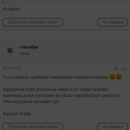
Korjailin
Ilmoita asiaton viesti
Vastaa
vierailija
Vieras
18.06.2026
#21
Juuri tilattiin sisäfileet kasviksilla meriravintolassa
Kipparina otan punkkua vasta kun ollaan jossain
saaressa, jossa yövytään ja ollaan kahdestaan aattona.
Yksi keppana sentään nyt.
Kippari-Kalle
Ilmoita asiaton viesti
Vastaa