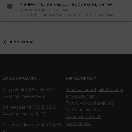
Meillekin tulee Vappuna yövieraita, perhe
perheellinen äiti
Aihe vapaa
Pikkurouva74
28.04.2013
Aihe vapaa
18
Aihe vapaa
ASIAKASPALVELU
MEDIATIEDOT
Digipalvelut (09) 156 6227
Tekniset tiedot, aikataulut ja
Avoinna ma–pe 8–19
ilmoitushinnat
Tietoa verkon kävijöistä
Painettu lehti (09) 156 665
Tietosuojaseloste
Avoinna ma–pe 8–19
Avoimuusraportti
Käyttöehdot
Otavamedian vaihde (09) 156
61