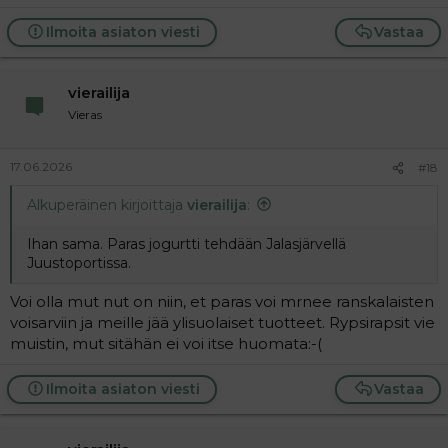
Ilmoita asiaton viesti
Vastaa
vierailija
Vieras
17.06.2026
#18
Alkuperäinen kirjoittaja
vierailija
:
Ihan sama. Paras jogurtti tehdään Jalasjärvellä
Juustoportissa.
Voi olla mut nut on niin, et paras voi mrnee ranskalaisten
voisarviin ja meille jää ylisuolaiset tuotteet. Rypsirapsit vie
muistin, mut sitähän ei voi itse huomata:-(
Ilmoita asiaton viesti
Vastaa