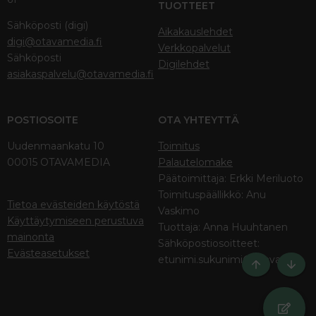
TUOTTEET
Sähköposti (digi)
Aikakauslehdet
digi@otavamedia.fi
Verkkopalvelut
Sähköposti
Digilehdet
asiakaspalvelu@otavamedia.fi
POSTIOSOITE
OTA YHTEYTTÄ
Uudenmaankatu 10
Toimitus
00015 OTAVAMEDIA
Palautelomake
Päätoimittaja: Erkki Meriluoto
Toimituspäällikkö: Anu
Tietoa evästeiden käytöstä
Vaskimo
Käyttäytymiseen perustuva
Tuottaja: Anna Huuhtanen
mainonta
Sähköpostiosoitteet:
Evästeasetukset
etunimi.sukunimi@otava.fi
Ylös
Bott