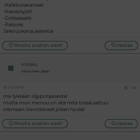
-Kalkkunavartaat
-Kasvisnyytit
-Grillisalaatti
-Patonki
Jälkiruokana jäätelöä
Ilmoita asiaton viesti
Vastaa
miisku
Aktiivinen jäsen
16.06.2008
#4
mä tykkään öljypohjaisesta!
mutta mun menuu on sitä mitä töissä sattuu
olemaan..toivottavasti jotian hyvää!
Ilmoita asiaton viesti
Vastaa