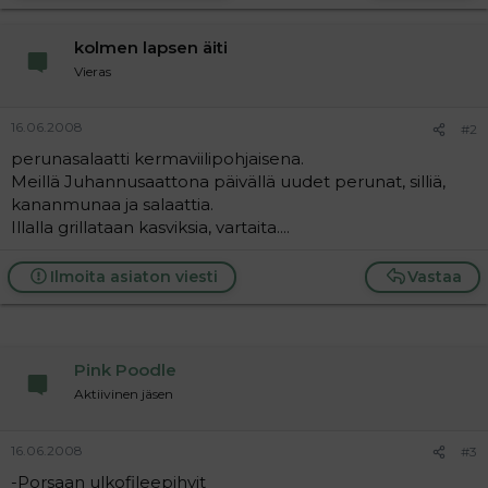
a
j
kolmen lapsen äiti
a
Vieras
16.06.2008
#2
perunasalaatti kermaviilipohjaisena.
Meillä Juhannusaattona päivällä uudet perunat, silliä,
kananmunaa ja salaattia.
Illalla grillataan kasviksia, vartaita....
Ilmoita asiaton viesti
Vastaa
Pink Poodle
Aktiivinen jäsen
16.06.2008
#3
-Porsaan ulkofileepihvit