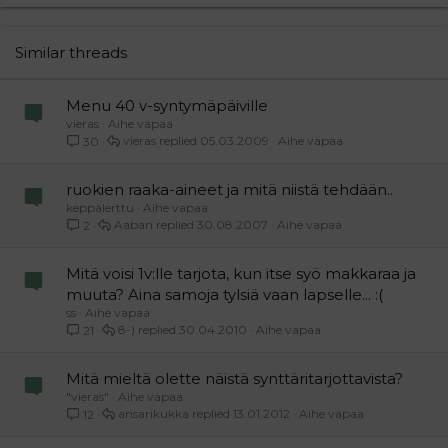
22
Times New Roman
26
Trebuchet MS
Similar threads
Verdana
Menu 40 v-syntymäpäiville
vieras
Aihe vapaa
vieras
05.03.2009
Aihe vapaa
30
ruokien raaka-aineet ja mitä niistä tehdään..
keppälerttu
Aihe vapaa
Aaban
30.08.2007
Aihe vapaa
2
Mitä voisi 1v:lle tarjota, kun itse syö makkaraa ja
muuta? Aina samoja tylsiä vaan lapselle... :(
ss
Aihe vapaa
8-)
30.04.2010
Aihe vapaa
21
Mitä mieltä olette näistä synttäritarjottavista?
"vieras"
Aihe vapaa
ansarikukka
13.01.2012
Aihe vapaa
12