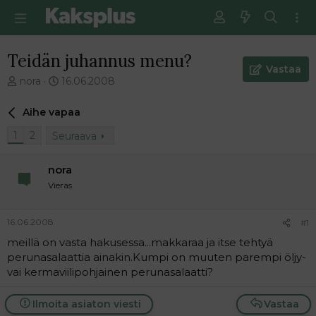
Teidän juhannus menu?
Vastaa
V
E
nora
16.06.2008
i
n
e
s
Aihe vapaa
s
i
t
m
1
2
Seuraava
i
m
k
ä
nora
e
i
Vieras
t
n
j
e
u
n
16.06.2008
#1
n
v
a
i
meillä on vasta hakusessa...makkaraa ja itse tehtyä
l
e
perunasalaattia ainakin.Kumpi on muuten parempi öljy-
o
s
vai kermaviilipohjainen perunasalaatti?
i
t
t
i
Ilmoita asiaton viesti
Vastaa
t