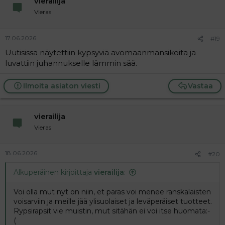
vierailija
Vieras
17.06.2026
#19
Uutisissa näytettiin kypsyviä avomaanmansikoita ja
luvattiin juhannukselle lämmin sää.
Ilmoita asiaton viesti
Vastaa
vierailija
Vieras
18.06.2026
#20
Alkuperäinen kirjoittaja
vierailija
:
Voi olla mut nyt on niin, et paras voi menee ranskalaisten
voisarviin ja meille jää ylisuolaiset ja leväperäiset tuotteet.
Rypsirapsit vie muistin, mut sitähän ei voi itse huomata:-
(