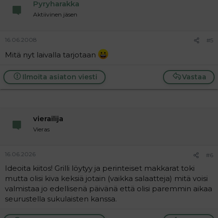
Pyryharakka
Aktiivinen jäsen
16.06.2008
#5
Mitä nyt laivalla tarjotaan
Ilmoita asiaton viesti
Vastaa
vierailija
Vieras
16.06.2026
#6
Ideoita kiitos! Grilli löytyy ja perinteiset makkarat toki
mutta olisi kiva keksiä jotain (vaikka salaatteja) mitä voisi
valmistaa jo edellisenä päivänä että olisi paremmin aikaa
seurustella sukulaisten kanssa.