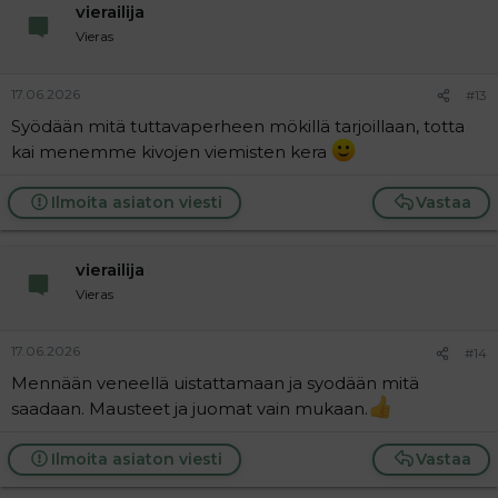
vierailija
Vieras
17.06.2026
#13
Syödään mitä tuttavaperheen mökillä tarjoillaan, totta
kai menemme kivojen viemisten kera
Ilmoita asiaton viesti
Vastaa
vierailija
Vieras
17.06.2026
#14
Mennään veneellä uistattamaan ja syodään mitä
saadaan. Mausteet ja juomat vain mukaan.
Ilmoita asiaton viesti
Vastaa