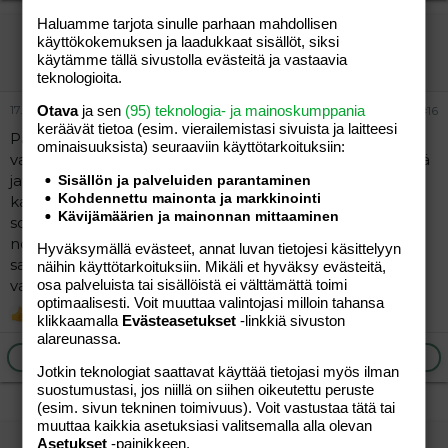
Haluamme tarjota sinulle parhaan mahdollisen
vierailija
käyttökokemuksen ja laadukkaat sisällöt, siksi
Vieras
käytämme tällä sivustolla evästeitä ja vastaavia
teknologioita.
17.06.2026
Otava
ja sen
(95) teknologia- ja mainoskumppania
#16
keräävät tietoa (esim. vierailemis­tasi sivuista ja laitteesi
Päivällä savulohta, uusia perunoita, saksalainen
ominaisuuk­sista) seuraaviin käyttötarkoituksiin:
valkoinen kesäkastike, johon tulee paljon erilaisia yrttejä
ja jossa on smetana-turkkilainen jugurtti pohjana. Tosin
Sisällön ja palveluiden parantaminen
Kohdennettu mainonta ja markkinointi
kaikkia siihen kuuluvia yrttejä ei saa Suomesta, joten
Kävijämäärien ja mainonnan mittaaminen
sovellan sitruunamelissalla, mintulla jne. Vihersalaatti
noiden lisäksi ja illalla jos on nälkä kampasimpukoita
Hyväksymällä evästeet, annat luvan tietojesi käsittelyyn
sampanjan kanssa. Tulee vieraita kotiin, nuoriso on
näihin käyttötarkoituksiin. Mikäli et hyväksy evästeitä,
vallannut kesämökin vieraineen.
osa palveluista tai sisällöistä ei välttämättä toimi
optimaalisesti. Voit muuttaa valintojasi milloin tahansa
-roosaruusa-
klikkaamalla
Evästeasetukset
-linkkiä sivuston
R
e
alareunassa.
a
Ilmoita asiaton viesti
Vastaa
c
Jotkin teknologiat saattavat käyttää tietojasi myös ilman
t
suostumustasi, jos niillä on siihen oikeutettu peruste
i
(esim. sivun tekninen toimivuus). Voit vastustaa tätä tai
o
muuttaa kaikkia asetuksiasi valitsemalla alla olevan
n
vierailija
Asetukset
-painikkeen.
s