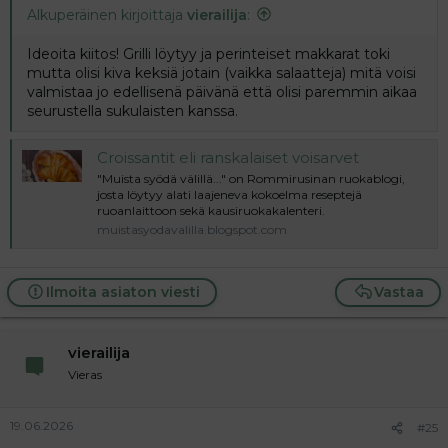
Alkuperäinen kirjoittaja
vierailija
:
Ideoita kiitos! Grilli löytyy ja perinteiset makkarat toki
mutta olisi kiva keksiä jotain (vaikka salaatteja) mitä voisi
valmistaa jo edellisenä päivänä että olisi paremmin aikaa
seurustella sukulaisten kanssa.
Croissantit eli ranskalaiset voisarvet
"Muista syödä välillä..." on Rommirusinan ruokablogi,
josta löytyy alati laajeneva kokoelma reseptejä
ruoanlaittoon sekä kausiruokakalenteri.
muistasyodavalilla.blogspot.com
Ilmoita asiaton viesti
Vastaa
vierailija
Vieras
19.06.2026
#25