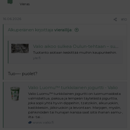
Vieras
16.06.2026
#10
Alkuperäinen kirjoittaja
vierailija
:
Valio aikoo sulkea Oulun-tehtaan – suomalaiset eivät juo tarpeeksi maitoa
Tuotanto aiotaan keskittää muihin kaupunkeihin.
yle.fi
Tuo—- puolet?
Valio Luomu™ turkkilainen jogurtti - Valio
Valio Luomu™ turkkilainen jogurtti on luomumaidosta
valmistettua, paksua ja lempeän täyteläistä jogurttia,
joka sopii yhtä hyvin dippeihin, tzatzikiin, alkuruokiin,
kastikkeisiin, jälkiruokiin ja leivontaan. Marjojen, myslin,
pähkinöiden tai hunajan kanssa saat siitä ihanan aamu-,
ilta- tai...
www.valio.fi