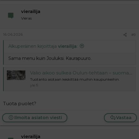
vierailija
Vieras
16.06.2026
#9
Alkuperäinen kirjoittaja
vierailija
:
Sama menu kuin Jouluksi. Kaurapuuro.
Valio aikoo sulkea Oulun-tehtaan – suomalaiset eivät juo tarpeeksi maitoa
Tuotanto aiotaan keskittää muihin kaupunkeihin.
yle.fi
Tuota puolet?
Ilmoita asiaton viesti
Vastaa
vierailija