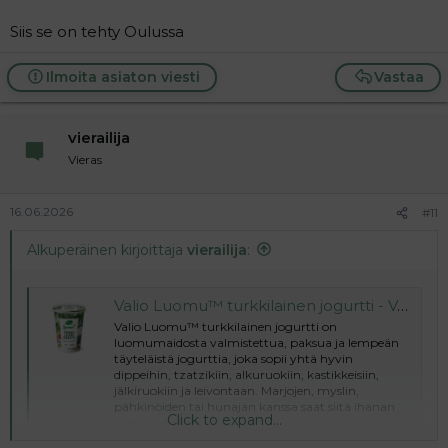
Siis se on tehty Oulussa
Ilmoita asiaton viesti
Vastaa
vierailija
Vieras
16.06.2026
#11
Alkuperäinen kirjoittaja
vierailija
:
Valio Luomu™ turkkilainen jogurtti - Valio
Valio Luomu™ turkkilainen jogurtti on
luomumaidosta valmistettua, paksua ja lempeän
täyteläistä jogurttia, joka sopii yhtä hyvin
dippeihin, tzatzikiin, alkuruokiin, kastikkeisiin,
jälkiruokiin ja leivontaan. Marjojen, myslin,
pähkinöiden tai hunajan kanssa saat siitä ihanan
Click to expand...
aamu-, ilta- tai...
www.valio.fi