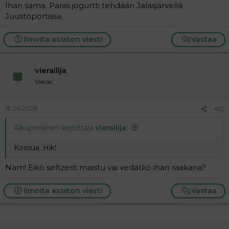
Ihan sama. Paras jogurtti tehdään Jalasjärvellä
Juustoportissa.
Siis se on tehty Oulussa
Ilmoita asiaton viesti
Vastaa
vierailija
Vieras
16.06.2026
#12
Alkuperäinen kirjoittaja
vierailija
:
Kossua. Hik!
Nam! Eikö seltzerit maistu vai vedätkö ihan raakana?
Ilmoita asiaton viesti
Vastaa