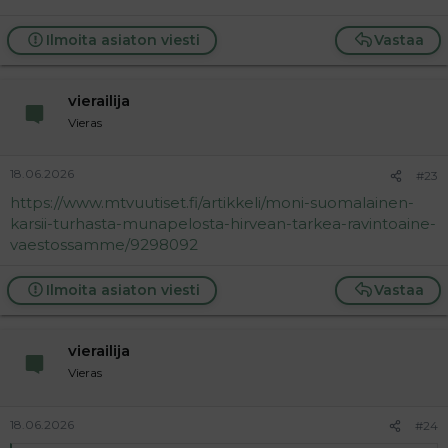
Ilmoita asiaton viesti
Vastaa
vierailija
Vieras
18.06.2026
#23
https://www.mtvuutiset.fi/artikkeli/moni-suomalainen-
karsii-turhasta-munapelosta-hirvean-tarkea-ravintoaine-
vaestossamme/9298092
Ilmoita asiaton viesti
Vastaa
vierailija
Vieras
18.06.2026
#24