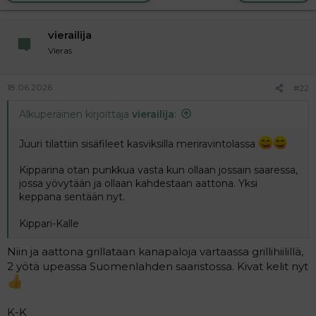
vierailija
Vieras
18.06.2026
#22
Alkuperäinen kirjoittaja
vierailija
:
Juuri tilattiin sisäfileet kasviksilla meriravintolassa
Kipparina otan punkkua vasta kun ollaan jossain saaressa,
jossa yövytään ja ollaan kahdestaan aattona. Yksi
keppana sentään nyt.
Kippari-Kalle
Niin ja aattona grillataan kanapaloja vartaassa grillihiilillä,
2 yötä upeassa Suomenlahden saaristossa. Kivat kelit nyt
K-K