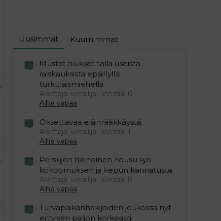
Uusimmat
Kuumimmat
Mustat hiukset tällä useista
raiskauksista epäillyllä
turkulaismiehellä
Aloittaja: vierailija
Viestiä: 0
Aihe vapaa
Oksettavaa eläinrääkkäystä
Aloittaja: vierailija
Viestiä: 1
Aihe vapaa
Persujen hienoinen nousu syö
kokoomuksen ja kepun kannatusta
Aloittaja: vierailija
Viestiä: 8
Aihe vapaa
Turvapaikanhakijoiden joukossa nyt
erityisen paljon korkeasti