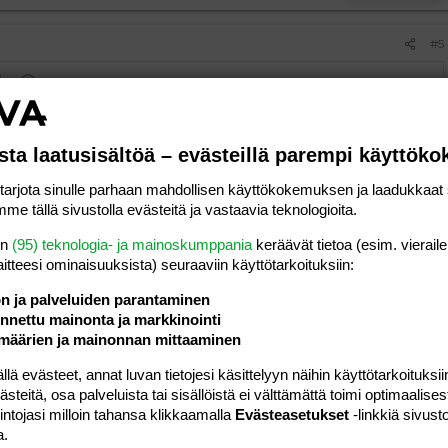
#5
ja
:
 rumppia, ne on silkkaa teatteria
sta laatusisältöä – evästeillä parempi käyttök
saada hyvä maine FBI: lle.
rjota sinulle parhaan mahdollisen käyttökokemuksen ja laadukkaat s
Vastaa
me tällä sivustolla evästeitä ja vastaavia teknologioita.
en
(95) teknologia- ja mainoskumppania
keräävät tietoa (esim. vieraile
laitteesi ominaisuuk­sista) seuraaviin käyttötarkoituksiin:
ön ja palveluiden parantaminen
nettu mainonta ja markkinointi
#6
määrien ja mainonnan mittaaminen
ja
:
 evästeet, annat luvan tietojesi käsittelyyn näihin käyttötarkoituksiin
teitä, osa palveluista tai sisällöistä ei välttämättä toimi optimaalisest
 rumppia, ne on silkkaa teatteria
intojasi milloin tahansa klikkaamalla
Evästeasetukset
-linkkiä sivust
a.
oteoria!