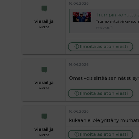
16.06.2026
Trumpin kohuttu suurt
vierailija
Trump antoi virka-asu
Vieras
www.is.fi
Ilmoita asiaton viesti
16.06.2026
Omat vois siirtää sen nätisti 
vierailija
Vieras
Ilmoita asiaton viesti
16.06.2026
kukaan ei ole yrittäny murhat
vierailija
Ilmoita asiaton viesti
Vieras