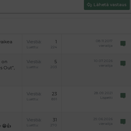
Lähetä vastaus
08.11.2017
vaikea
Viestiä
1
vierailija
Luettu
224
10.07.2026
e on
Viestiä
5
vierailija
Luettu
203
s Out”,
28.09.2021
Viestiä
23
Lispetti
Luettu
891
29.06.2026
Viestiä
31
vierailija
Luettu
270
 😁👍