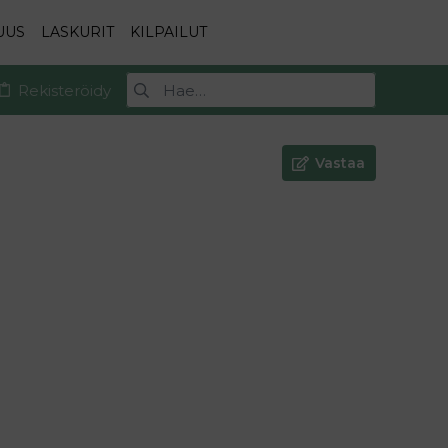
UUS
LASKURIT
KILPAILUT
Rekisteröidy
Vastaa