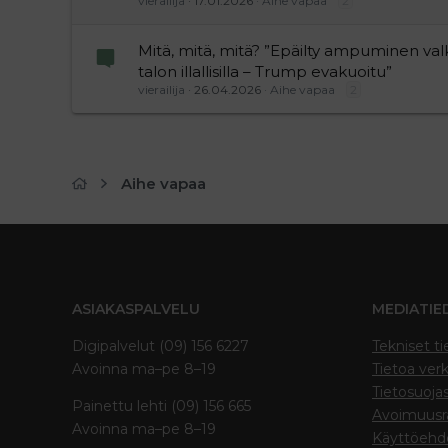
vierailija
17.01.2026
Aihe vapaa
2
Mitä, mitä, mitä? ”Epäilty ampuminen val
talon illallisilla – Trump evakuoitu”
vierailija
26.04.2026
Aihe vapaa
2
Aihe vapaa
ASIAKASPALVELU
MEDIATIE
Digipalvelut (09) 156 6227
Tekniset ti
Avoinna ma–pe 8–19
Tietoa verk
Tietosuoja
Painettu lehti (09) 156 665
Avoimuusra
Avoinna ma–pe 8–19
Käyttöehd