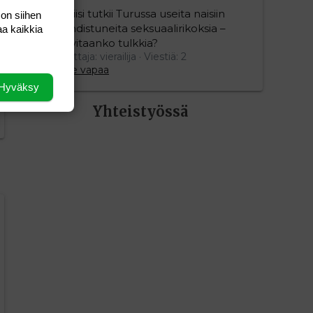
Poliisi tutkii Turussa useita naisiin
 on siihen
kohdistuneita seksuaalirikoksia –
aa kaikkia
tarvitaanko tulkkia?
Aloittaja: vierailija
Viestiä: 2
Aihe vapaa
Hyväksy
Yhteistyössä
editoriin…
sele