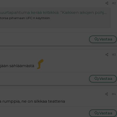
#2
apahtuma kerää kritiikkiä: ”Kaikkien aikojen pohjanoteeraus”
ntonsa pihamaan UFC:n käyttöön.
Vastaa
#3
syrjään sähläämästä
Vastaa
#4
a rumppia, ne on silkkaa teatteria
Vastaa