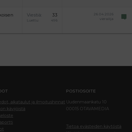
26.04.2026
koisen
Viestiä
33
vierailija
Luettu
496
DOT
POSTIOSOITE
edot, aikataulut ja ilmoitushinnat
Uudenmaankatu 10
on kävijöistä
00015 OTAVAMEDIA
seloste
portti
Tietoa evästeiden käytöstä
ot