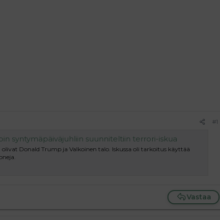
#1
n syntymäpäiväjuhliin suunniteltiin terrori-iskua
livat Donald Trump ja Valkoinen talo. Iskussa oli tarkoitus käyttää
oneja.
Vastaa