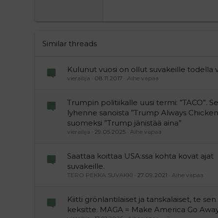
22
Tahoma
26
Times New Roman
Trebuchet MS
Similar threads
Verdana
Kulunut vuosi on ollut suvakeille todella 
vierailija
08.11.2017
Aihe vapaa
Trumpin politiikalle uusi termi: ”TACO”. S
lyhenne sanoista ”Trump Always Chicken
suomeksi ”Trump jänistää aina”
vierailija
29.05.2025
Aihe vapaa
Saattaa koittaa USA:ssa kohta kovat ajat
suvakeille.
TERO PEKKA SUVAKKI
27.09.2021
Aihe vapaa
Kiitti grönlantilaiset ja tanskalaiset, te sen
keksitte. MAGA = Make America Go Away