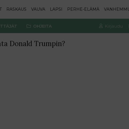
T
RASKAUS
VAUVA
LAPSI
PERHE-ELÄMÄ
VANHEMM
TTÄJÄT
OHJEITA
Kirjaudu
hata Donald Trumpin?