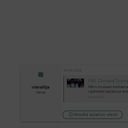
i
t
t
i
t
a
j
a
16.06.2026
FBI: Donald Trumpi
vierailija
FBI:n mukaan kohteena o
räjähteillä lastattuja dro
Vieras
www.is.fi
Ilmoita asiaton viesti