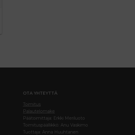
OTA YHTEYTTÄ
Toimitus
Palautelomake
Päätoimittaja: Erkki Meriluoto
Toimituspäällikkö: Anu Vaskimo
Tuottaja: Anna Huuhtanen