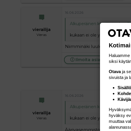
16.06.2026
Alkuperäinen kirjoittaja
vieraili
vierailija
kukaan ei ole yrittäny murhata
Vieras
Kotimai
Niimminäki luulen,. Koitetaan 
Haluamme ta
Ilmoita asiaton viesti
siksi käytäm
Otava
ja s
sivuista ja 
Sisäll
Kohden
16.06.2026
Kävijä
Alkuperäinen kirjoittaja
vieraili
Hyväksymällä
vierailija
hyväksy eväs
kukaan ei ole yrittäny murhata
Vieras
muuttaa val
alareunass
Äärivasemmistolainen salaliitt