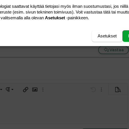
logiat saattavat käyttää tietojasi myös ilman suostumustasi, jos niillä
Vastaa
peruste (esim. sivun tekninen toimivuus). Voit vastustaa tätä tai muutt
 valitsemalla alla olevan
Asetukset
-painikkeen.
#7
Asetukset
än vassunpaskat.
Vastaa
a vasemmalle
al
ärjestetty lista
editoriin…
saus
Paragraph format
Lisää hyperlinkki
Lisää kuva
Laajennettuun editoriin…
Kumoa
Laajennettuun 
Esikat
ding 1
tä
ärjestämätön lista
 luonnos
ontal line
nen koodi
isäinen spoiler
odi
uonnos
 oikealle
Suurenna sisennystä
ding 2
y text
Pienennä sisennystä
ing 3