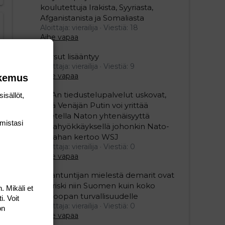
koulutettuja Irakista, Syyriasta,
Afganistanista ja Somaliasta
Aloittaja: vierailija
Viestiä: 18
Aihe vapaa
Persut lisääntyy
Aloittaja: vierailija
Viestiä: 9
Aihe vapaa
okemus
USAn tiedustelupalvelut uskovat,
isällöt,
että Venäjän Putin voi yrittää
koetella Naton yhtenäisyyttä
mis­tasi
maahyökkäyksellä johonkin Nato-
maahan kertoo WSJ
Aloittaja: vierailija
Viestiä: 0
Aihe vapaa
Asiantuntijan mielestä demarit ovat
iso riski niin Suomen kuin koko
. Mikäli et
Euroopan turvallisuudelle
i. Voit
Aloittaja: vierailija
Viestiä: 0
on
Aihe vapaa