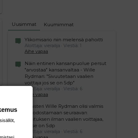
Uusimmat
Kuumimmat
editoriin…
sele
Ylikomisario niin mielensä pahoitti
Aloittaja: vierailija
Viestiä: 1
Aihe vapaa
Näin entinen kansanpuolue persut
"arvostaa" kansanvaltaa - Wille
Rydman: "Sivuutetaan vaalien
voittaja jos se on Sdp"
Aloittaja: vierailija
Viestiä: 6
Aihe vapaa
Ministeri Wille Rydman olisi valmis
okemus
muodostamaan seuraavan
hallituksen ilman vaalien voittajaa,
isällöt,
jos se on Sdp
Aloittaja: vierailija
Viestiä: 6
Aihe vapaa
mis­tasi