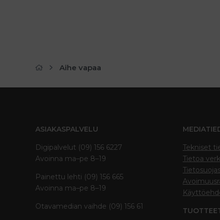
Aihe vapaa
ASIAKASPALVELU
MEDIATIE
Digipalvelut (09) 156 6227
Tekniset ti
Avoinna ma–pe 8–19
Tietoa verk
Tietosuoja
Painettu lehti (09) 156 665
Avoimuusra
Avoinna ma–pe 8–19
Käyttöehd
Otavamedian vaihde (09) 156 61
TUOTTEE