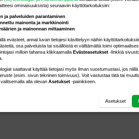
vierailija
Luettu
1K
inalla
laitteesi ominaisuuk­sista) seuraaviin käyttötarkoituksiin:
ön ja palveluiden parantaminen
nettu mainonta ja markkinointi
määrien ja mainonnan mittaaminen
30.08.2016
Viestiä
0
vierailija
Luettu
456
 evästeet, annat luvan tietojesi käsittelyyn näihin käyttötarkoituksiin
teitä, osa palveluista tai sisällöistä ei välttämättä toimi optimaalisest
intojasi milloin tahansa klikkaamalla
Evästeasetukset
-linkkiä sivust
30.01.2024
lvelua?
Viestiä
34
a.
vierailija
Luettu
2K
logiat saattavat käyttää tietojasi myös ilman suostumustasi, jos niillä
13.06.2026
ana
Viestiä
7
peruste (esim. sivun tekninen toimivuus). Voit vastustaa tätä tai muutt
vierailija
Luettu
9K
 valitsemalla alla olevan
Asetukset
-painikkeen.
Asetukset