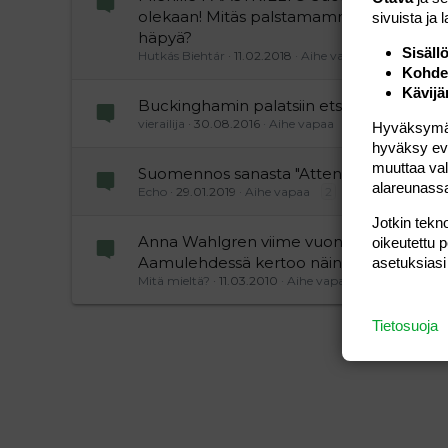
olekaan! Mitäs palstamammat, onko Kristi
sivuista ja 
häpyä?
Sisäll
Hutkás Biehtár
11.02.2018
Aihe vapaa
Kohden
Kävijä
Buckinghamin palatsiin etsitään siivoojaa
vierailija
30.08.2016
Aihe vapaa
Hyväksymällä
hyväksy eväs
muuttaa val
Suomennos sanasta "Attendo"=odotat pa
alareunass
Echo
29.01.2019
Aihe vapaa
2
Jotkin tekno
Anna Wahlgren viime vuonna, 67-vuotia
oikeutettu 
Aamulehdessä kertoo näin:
asetuksiasi
Mitä mieltä?
11.03.2010
Aihe vapaa
Tietosuoja