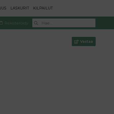
UUS
LASKURIT
KILPAILUT
Rekisteröidy
Vastaa