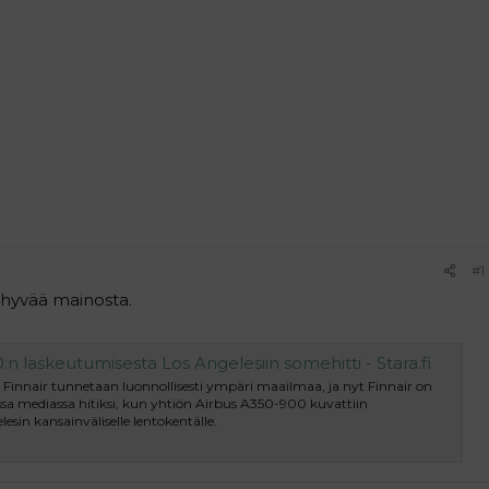
#1
hyvää mainosta.
:n laskeutumisesta Los Angelesiin somehitti - Stara.fi
Finnair tunnetaan luonnollisesti ympäri maailmaa, ja nyt Finnair on
sa mediassa hitiksi, kun yhtiön Airbus A350-900 kuvattiin
sin kansainväliselle lentokentälle.