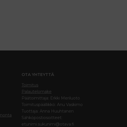
OTA YHTEYTTÄ
Toimitus
Palautelomake
Päätoimittaja: Erkki Meriluoto
Toimituspäällikkö: Anu Vaskimo
Tuottaja: Anna Huuhtanen
inonta
Sähköpostiosoitteet:
etunimi.sukunimi@otava.fi