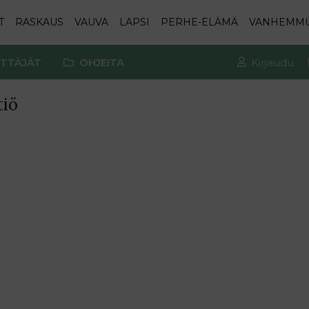
T
RASKAUS
VAUVA
LAPSI
PERHE-ELÄMÄ
VANHEMM
TTÄJÄT
OHJEITA
Kirjaudu
tiö