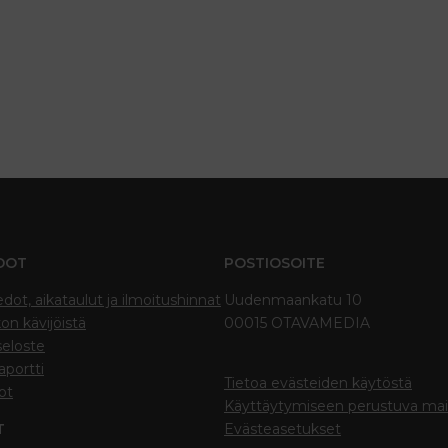
DOT
POSTIOSOITE
edot, aikataulut ja ilmoitushinnat
Uudenmaankatu 10
on kävijöistä
00015 OTAVAMEDIA
seloste
portti
Tietoa evästeiden käytöstä
ot
Käyttäytymiseen perustuva ma
T
Evästeasetukset