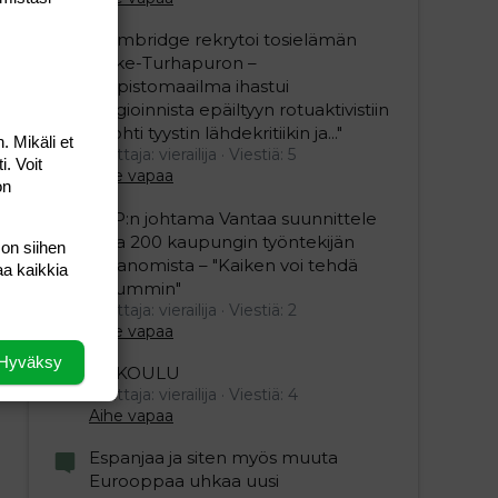
"Cambridge rekrytoi tosielämän
woke-Turhapuron –
yliopistomaailma ihastui
plagioinnista epäiltyyn rotuaktivistiin
unohti tyystin lähdekritiikin ja..."
. Mikäli et
Aloittaja: vierailija
Viestiä: 5
i. Voit
Aihe vapaa
on
SDP:n johtama Vantaa suunnittele
jopa 200 kaupungin työntekijän
 on siihen
irtisanomista – "Kaiken voi tehdä
aa kaikkia
reilummin"
Aloittaja: vierailija
Viestiä: 2
Aihe vapaa
Hyväksy
ESIKOULU
Aloittaja: vierailija
Viestiä: 4
Aihe vapaa
Espanjaa ja siten myös muuta
Eurooppaa uhkaa uusi