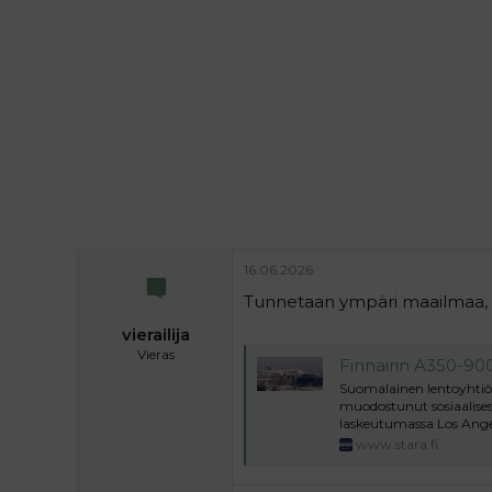
i
t
t
i
t
a
j
a
16.06.2026
Tunnetaan ympäri maailmaa, 
vierailija
Vieras
Finnairin A350-900
Suomalainen lentoyhtiö 
muodostunut sosiaalises
laskeutumassa Los Angele
www.stara.fi