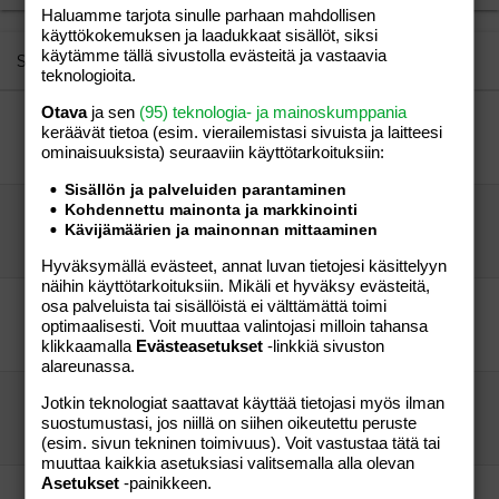
Haluamme tarjota sinulle parhaan mahdollisen
22
Times New Roman
käyttökokemuksen ja laadukkaat sisällöt, siksi
26
käytämme tällä sivustolla evästeitä ja vastaavia
Trebuchet MS
Similar threads
teknologioita.
Verdana
Otava
ja sen
(95) teknologia- ja mainoskumppania
Sitruunakakku ilman vatkainta??
keräävät tietoa (esim. vierailemis­tasi sivuista ja laitteesi
Sitruunakakku
Aihe vapaa
ominaisuuk­sista) seuraaviin käyttötarkoituksiin:
leipuri
24.08.2013
Aihe vapaa
5
Sisällön ja palveluiden parantaminen
Kohdennettu mainonta ja markkinointi
Nuudeliohjetta vailla
Kävijämäärien ja mainonnan mittaaminen
kokkikolmonen
Perhe-elämä
Peikkomuori
08.04.2005
Perhe-elämä
1
Hyväksymällä evästeet, annat luvan tietojesi käsittelyyn
näihin käyttötarkoituksiin. Mikäli et hyväksy evästeitä,
osa palveluista tai sisällöistä ei välttämättä toimi
new yorkin juustokakku?
optimaalisesti. Voit muuttaa valintojasi milloin tahansa
taustalla
Perhe-elämä
klikkaamalla
Evästeasetukset
-linkkiä sivuston
omia kolme
13.09.2005
Perhe-elämä
1
alareunassa.
kotijogurttia?
Jotkin teknologiat saattavat käyttää tietojasi myös ilman
Tepa75
Perhe-elämä
suostumustasi, jos niillä on siihen oikeutettu peruste
Tepa75
27.01.2009
Perhe-elämä
2
(esim. sivun tekninen toimivuus). Voit vastustaa tätä tai
muuttaa kaikkia asetuksiasi valitsemalla alla olevan
Asetukset
-painikkeen.
feta-tonnikalapiirakka