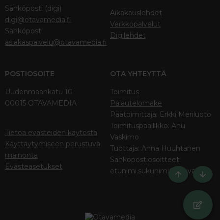
Sähköposti (digi)
Aikakauslehdet
digi@otavamedia.fi
Verkkopalvelut
Sähköposti
Digilehdet
asiakaspalvelu@otavamedia.fi
POSTIOSOITE
OTA YHTEYTTÄ
Uudenmaankatu 10
Toimitus
00015 OTAVAMEDIA
Palautelomake
Päätoimittaja: Erkki Meriluoto
Toimituspäällikkö: Anu
Tietoa evästeiden käytöstä
Vaskimo
Käyttäytymiseen perustuva
Tuottaja: Anna Huuhtanen
mainonta
Sähköpostiosoitteet:
Evästeasetukset
etunimi.sukunimi@otava.fi
Ylös
Bott