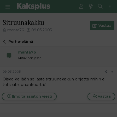
Sitruunakakku
Vastaa
V
E
manta76
09.03.2005
i
n
e
s
Perhe-elämä
s
i
t
m
manta76
i
m
Aktiivinen jäsen
k
ä
e
i
t
n
09.03.2005
#1
j
e
Oisko kellään sellasta sitruunakakun ohjetta mihin ei
u
n
tulisi sitruunankuorta?
n
v
a
i
l
e
Ilmoita asiaton viesti
Vastaa
o
s
i
t
t
i
t