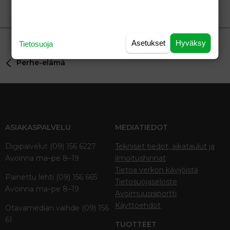
taustalla
Perhe-elämä
taustalla
22.05.2006
Perhe-elämä
0
Asetukset
Hyväksy
Tietosuoja
Perhe-elämä
ASIAKASPALVELU
MEDIATIEDOT
Digipalvelut (09) 156 6227
Tekniset tiedot, aikataulut ja
Avoinna ma–pe 8–19
ilmoitushinnat
Tietoa verkon kävijöistä
Painettu lehti (09) 156 665
Tietosuojaseloste
Avoinna ma–pe 8–19
Avoimuusraportti
Käyttöehdot
Otavamedian vaihde (09) 156
61
TUOTTEET