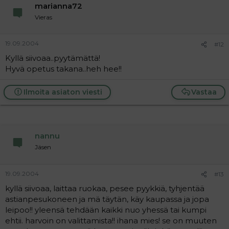
marianna72
Vieras
19.09.2004
#12
Kyllä siivoaa..pyytämättä!
Hyvä opetus takana..heh hee!!
Ilmoita asiaton viesti
Vastaa
nannu
Jäsen
19.09.2004
#13
kyllä siivoaa, laittaa ruokaa, pesee pyykkiä, tyhjentää
astianpesukoneen ja mä täytän, käy kaupassa ja jopa
leipoo!! yleensä tehdään kaikki nuo yhessä tai kumpi
ehtii. harvoin on valittamista!! ihana mies! se on muuten