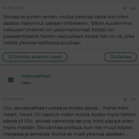
19.09.2004
#8
Siivoaa se jonkin verran, mutta yleensä vasta kun olen
asiasta maininnut useaan otteeseen.. Silloin kuulemma
nalkutan! (miehet on uskomattomia!) Keittiö on
pääsääntöisesti hänen vastuullaan koska hän on se, joka
meillä yleensä keittiössä puuhaa...
Ilmoita asiaton viesti
Vastaa
Arjensankari
Jäsen
19.09.2004
#9
Joo, siivoaa,laittaa ruokaa ja hoitaa lapsia.... Ihana mies
:heart: :heart: On saanut mallin kotoa, koska myös hänen
isänsä yli 50v., siivoaa vaimonsa apuna. Hoiti pappa eilen
myös meidän 3kk vanhaa poitsua, kun me muut käytiin
marjassa ja sienessä. Kotoa se malli yleensä saadaan....