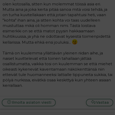
olen kotosalla, sitten kun molemmat töissä asia eri.
Mutta aina ja joka kerta pitää sanoa mitä voisi tehdä, ja
on turha kuvitellakaan että jotain tapahtuisi heti, vaan
"kohta" ihan aina, ja sitten kohta voi taas uudelleen
muistuttaa mikä oli homman nimi. Tästä loistava
esimerkki on se että matot pyysin hakkaamaan
huhtikuussa, ja yhä ne odottavat kyseistä toimenpidettä
kellarissa. Mutta ehkä ensi jouluksi...
Tämä on kuulemma yllättävän yleinen riidan aihe, ja
naiset kuvittelevat että toinen tahallaan jättää
osallistumatta, vaikka tosi on kuulemman se että miehet
oikeasti kykenevät kaventamaan näkökenttänsä niin
etteivät tule huomanneeksi lattialle tippuneita sukkia, tai
pölyä nurkissa, eivätkä osaa keskittyä kuin yhteen asiaan
kerrallaan.
Ilmoita asiaton viesti
Vastaa