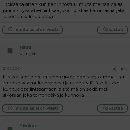
...toisaalta sitten kun hän innostuu, multa meinaa palaa
pinna - hyvä ettei hinkkaa joka nurkkaa hammasharjalla
ja kestää kolme päivää!!!
Ilmoita asiaton viesti
Vastaa
Ninni1
Uusi jäsen
21.09.2004
#22
Ei siivoa koska mä en anna siivota oon siivoja ammatiltani
joten se käy multa nopeesti ja tulee siistiä jälkeä ukko
kun tuppaa lintsaamaan ja sitä mä en siedä meil
siivotaan joka toinenpäivä ja kunnolla
Ilmoita asiaton viesti
Vastaa
Sisukas