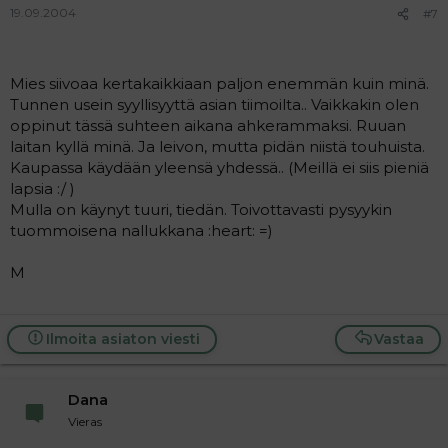
19.09.2004
#7
Mies siivoaa kertakaikkiaan paljon enemmän kuin minä.
Tunnen usein syyllisyyttä asian tiimoilta.. Vaikkakin olen
oppinut tässä suhteen aikana ahkerammaksi. Ruuan
laitan kyllä minä. Ja leivon, mutta pidän niistä touhuista.
Kaupassa käydään yleensä yhdessä.. (Meillä ei siis pieniä
lapsia :/ )
Mulla on käynyt tuuri, tiedän. Toivottavasti pysyykin
tuommoisena nallukkana :heart: =)
M
Ilmoita asiaton viesti
Vastaa
Dana
Vieras