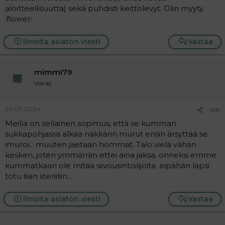
aloitteellisuutta) sekä puhdisti keittolevyt. Olin myyty.
:flower:
Ilmoita asiaton viesti
Vastaa
mimmi79
Vieras
20.09.2004
#18
Meillä on sellainen sopimus, että se kumman
sukkapohjassa alkaa näkkärin murut ensin ärsyttää se
imuroi... muuten jaetaan hommat. Talo vielä vähän
kesken, joten ymmärrän ettei aina jaksa. onneksi emme
kummatkaan ole mitää siivousintoilijoita. eipähän lapsi
totu liian steriiliin...
Ilmoita asiaton viesti
Vastaa