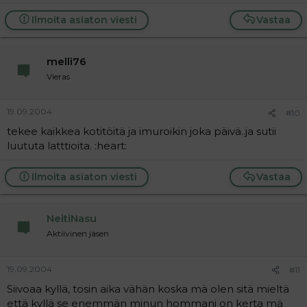
Ilmoita asiaton viesti
Vastaa
melli76
Vieras
19.09.2004
#10
tekee kaikkea kotitöitä ja imuroikin joka päivä..ja sutii
luututa latttioita. :heart:
Ilmoita asiaton viesti
Vastaa
NeitiNasu
Aktiivinen jäsen
19.09.2004
#11
Siivoaa kyllä, tosin aika vähän koska mä olen sitä mieltä
että kyllä se enemmän minun hommani on kerta mä