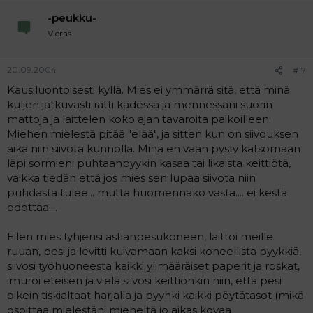
-peukku-
Vieras
20.09.2004
#17
Kausiluontoisesti kyllä. Mies ei ymmärrä sitä, että minä
kuljen jatkuvasti rätti kädessä ja mennessäni suorin
mattoja ja laittelen koko ajan tavaroita paikoilleen.
Miehen mielestä pitää "elää", ja sitten kun on siivouksen
aika niin siivota kunnolla. Minä en vaan pysty katsomaan
läpi sormieni puhtaanpyykin kasaa tai likaista keittiötä,
vaikka tiedän että jos mies sen lupaa siivota niin
puhdasta tulee... mutta huomennako vasta.... ei kestä
odottaa....
Eilen mies tyhjensi astianpesukoneen, laittoi meille
ruuan, pesi ja levitti kuivamaan kaksi koneellista pyykkiä,
siivosi työhuoneesta kaikki ylimääräiset paperit ja roskat,
imuroi eteisen ja vielä siivosi keittiönkin niin, että pesi
oikein tiskialtaat harjalla ja pyyhki kaikki pöytätasot (mikä
osoittaa mielestäni mieheltä jo aikas kovaa