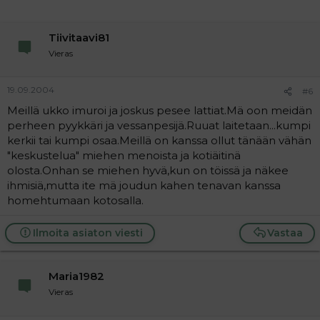
Tiivitaavi81
Vieras
19.09.2004
#6
Meillä ukko imuroi ja joskus pesee lattiat.Mä oon meidän
perheen pyykkäri ja vessanpesijä.Ruuat laitetaan...kumpi
kerkii tai kumpi osaa.Meillä on kanssa ollut tänään vähän
"keskustelua" miehen menoista ja kotiäitinä
olosta.Onhan se miehen hyvä,kun on töissä ja näkee
ihmisiä,mutta ite mä joudun kahen tenavan kanssa
homehtumaan kotosalla.
Ilmoita asiaton viesti
Vastaa
Maria1982
Vieras