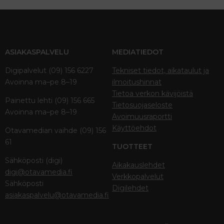
ASIAKASPALVELU
MEDIATIEDOT
Digipalvelut (09) 156 6227
Tekniset tiedot, aikataulut ja
Avoinna ma–pe 8–19
ilmoitushinnat
Tietoa verkon kävijöistä
Painettu lehti (09) 156 665
Tietosuojaseloste
Avoinna ma–pe 8–19
Avoimuusraportti
Käyttöehdot
Otavamedian vaihde (09) 156
61
TUOTTEET
Sähköposti (digi)
Aikakauslehdet
digi@otavamedia.fi
Verkkopalvelut
Sähköposti
Digilehdet
asiakaspalvelu@otavamedia.fi