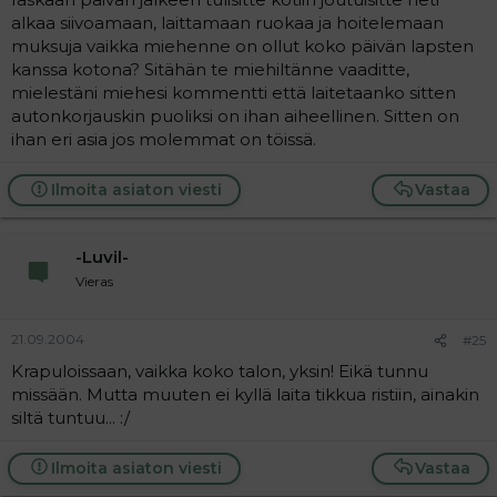
alkaa siivoamaan, laittamaan ruokaa ja hoitelemaan
muksuja vaikka miehenne on ollut koko päivän lapsten
kanssa kotona? Sitähän te miehiltänne vaaditte,
mielestäni miehesi kommentti että laitetaanko sitten
autonkorjauskin puoliksi on ihan aiheellinen. Sitten on
ihan eri asia jos molemmat on töissä.
Ilmoita asiaton viesti
Vastaa
-Luvil-
Vieras
21.09.2004
#25
Krapuloissaan, vaikka koko talon, yksin! Eikä tunnu
missään. Mutta muuten ei kyllä laita tikkua ristiin, ainakin
siltä tuntuu... :/
Ilmoita asiaton viesti
Vastaa