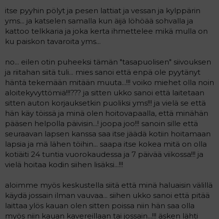
a
itse pyyhin pölyt ja pesen lattiat ja vessan ja kylppärin
j
yms... ja katselen samalla kun äijä löhöää sohvalla ja
a
kattoo telkkaria ja joka kerta ihmettelee mikä mulla on
ku paiskon tavaroita yms...
no... eilen otin puheeksi tämän "tasapuolisen" siivouksen
ja riitahan siitä tuli... mies sanoi että enpä ole pyytänyt
häntä tekemään mitään muuta...!!! voiko miehet olla noin
aloitekyvyttömiä!!!??? ja sitten ukko sanoi että laitetaan
sitten auton korjauksetkin puoliksi yms!!! ja vielä se että
hän käy töissä ja minä olen hoitovapaalla, että minähän
pääsen helpolla päivisin...! joopa joo!!! sanoin sille että
seuraavan lapsen kanssa saa itse jäädä kotiin hoitamaan
lapsia ja mä lähen töihin... saapa itse kokea mitä on olla
kotiäiti 24 tuntia vuorokaudessa ja 7 päivää viikossa!!! ja
vielä hoitaa kodin siihen lisäksi...!!!
aloimme myös keskustella siitä että minä haluaisin välillä
käydä jossain ilman vauvaa... siihen ukko sanoi että pitää
laittaa ylös kauan olen sitten poissa niin hän saa olla
myös niin kauan kavereillaan tai jossain...!!! äsken lähti