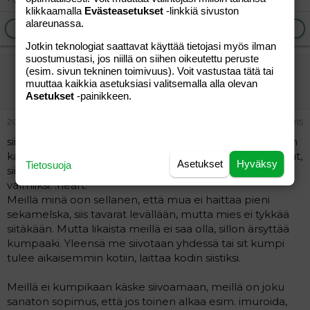
klikkaamalla
Evästeasetukset
-linkkiä sivuston
alareunassa.
Ilmoita asiaton viesti
Vastaa
Jotkin teknologiat saattavat käyttää tietojasi myös ilman
suostumustasi, jos niillä on siihen oikeutettu peruste
mantariini
(esim. sivun tekninen toimivuus). Voit vastustaa tätä tai
muuttaa kaikkia asetuksiasi valitsemalla alla olevan
Vieras
Asetukset
-painikkeen.
20.09.2004
#15
siivoaa, just torstaina viimeksi kun mies oli sairaan lapsen
kanssa kotona, oli pessyt pyykkiä, imuroinut ja luutunnut,
Asetukset
Hyväksy
Tietosuoja
siivonnu kaikki rojut paikoilleen ja käynyt kaupassa
valmiiksi. :heart:
Meillä minä oon sellanen, että mua ei haittaa pieni
sekamelska, siis tavarat levällään, mutta mies ei tykkää
siitäkään. Mutta likaista meillä ei saa olla, sillon ärsyttää
kumpaaki. Yleensä me siivotaan yhdessä tai sit kumpi
tulee aikaisemmin kotiin, laittaa kodin siistiksi.
Meillä ei kumpikaan käske siivoamaan, meillä on joku
sanaton sopimus, että jos toinen alkaa esim. imuroida,