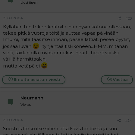
Uusi jäsen
21.09.2004
#23
Kyllähän tuo tekee kotitöitä ihan hyvin kotona ollessaan,
tekee pitkiä vuoroja töitä ja auttaa vapaa päivinään.
Imuroi, mitä taas itse inhoan, pesee lattiat, pesee pyykit,
jos saa luvan
, tyhjentää tiskikoneen...HMM, mitähän
vielä, taidan olla myös onnekas :heart: :heart: vaikka
välillä harmittaakin,
mutta ketäpä ei
Ilmoita asiaton viesti
Vastaa
Neumann
Vieras
21.09.2004
#24
Suostuisitteko itse siihen että kävisitte töissä ja kun
raskaan päivän jälkeen tulisitte kotiin joutuisitte heti