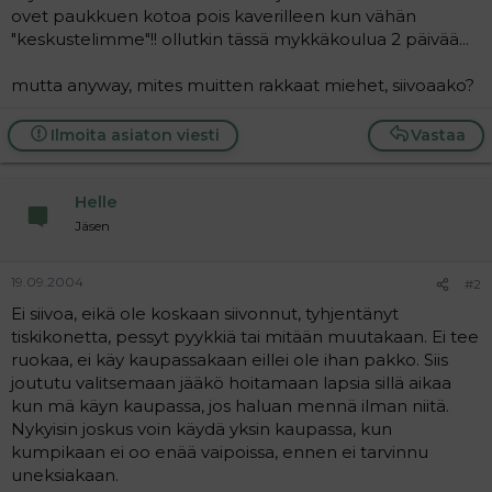
ovet paukkuen kotoa pois kaverilleen kun vähän
"keskustelimme"!! ollutkin tässä mykkäkoulua 2 päivää...
mutta anyway, mites muitten rakkaat miehet, siivoaako?
Ilmoita asiaton viesti
Vastaa
Helle
Jäsen
19.09.2004
#2
Ei siivoa, eikä ole koskaan siivonnut, tyhjentänyt
tiskikonetta, pessyt pyykkiä tai mitään muutakaan. Ei tee
ruokaa, ei käy kaupassakaan eillei ole ihan pakko. Siis
joututu valitsemaan jääkö hoitamaan lapsia sillä aikaa
kun mä käyn kaupassa, jos haluan mennä ilman niitä.
Nykyisin joskus voin käydä yksin kaupassa, kun
kumpikaan ei oo enää vaipoissa, ennen ei tarvinnu
uneksiakaan.