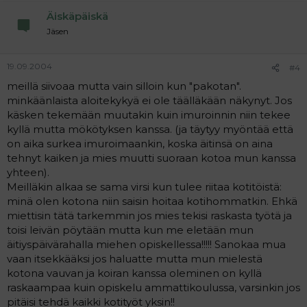
Äiskäpäiskä
Jäsen
19.09.2004
#4
meillä siivoaa mutta vain silloin kun "pakotan".
minkäänlaista aloitekykyä ei ole täälläkään näkynyt. Jos
käsken tekemään muutakin kuin imuroinnin niin tekee
kyllä mutta mökötyksen kanssa. (ja täytyy myöntää että
on aika surkea imuroimaankin, koska äitinsä on aina
tehnyt kaiken ja mies muutti suoraan kotoa mun kanssa
yhteen).
Meilläkin alkaa se sama virsi kun tulee riitaa kotitöistä:
minä olen kotona niin saisin hoitaa kotihommatkin. Ehkä
miettisin tätä tarkemmin jos mies tekisi raskasta työtä ja
toisi leivän pöytään mutta kun me eletään mun
äitiyspäivärahalla miehen opiskellessa!!!!! Sanokaa mua
vaan itsekkääksi jos haluatte mutta mun mielestä
kotona vauvan ja koiran kanssa oleminen on kyllä
raskaampaa kuin opiskelu ammattikoulussa, varsinkin jos
pitäisi tehdä kaikki kotityöt yksin!!