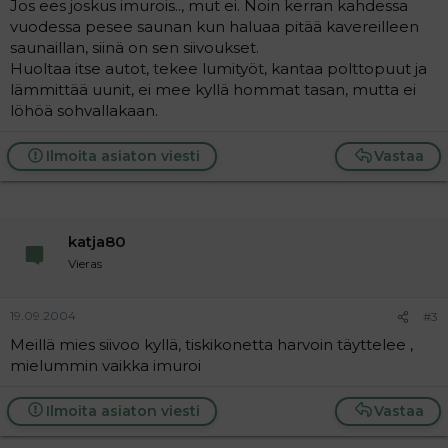
Jos ees joskus imurois.., mut ei. Noin kerran kahdessa
vuodessa pesee saunan kun haluaa pitää kavereilleen
saunaillan, siinä on sen siivoukset.
Huoltaa itse autot, tekee lumityöt, kantaa polttopuut ja
lämmittää uunit, ei mee kyllä hommat tasan, mutta ei
löhöä sohvallakaan.
Ilmoita asiaton viesti
Vastaa
katja80
Vieras
19.09.2004
#3
Meillä mies siivoo kyllä, tiskikonetta harvoin täyttelee ,
mielummin vaikka imuroi
Ilmoita asiaton viesti
Vastaa