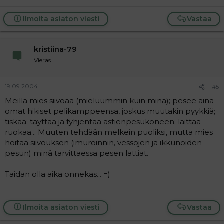
Ilmoita asiaton viesti
Vastaa
kristiina-79
Vieras
19.09.2004
#5
Meillä mies siivoaa (mieluummin kuin minä); pesee aina
omat hikiset pelikamppeensa, joskus muutakin pyykkiä;
tiskaa; täyttää ja tyhjentää astienpesukoneen; laittaa
ruokaa... Muuten tehdään melkein puoliksi, mutta mies
hoitaa siivouksen (imuroinnin, vessojen ja ikkunoiden
pesun) minä tarvittaessa pesen lattiat.
Taidan olla aika onnekas... =)
Ilmoita asiaton viesti
Vastaa