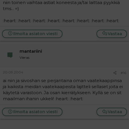
niin toinen vaihtaa astiat koneesta ja/tai laittaa pyykkiä
tms... =)
:heart: :heart: :heart: :heart: :heart: :heart: :heart: :heart:
Ilmoita asiaton viesti
Vastaa
mantariini
Vieras
20.09.2004
#16
ai niin ja siivoshan se perjantaina oman vaatekaappinsa
ja kaikista meidän vaatekaapeista lajitteli sellaset joita ei
käytetä varastoon. Ja osan kierrätykseen. Kyllä se on sit
maailman ihanin ukkeli! :heart: :heart:
Ilmoita asiaton viesti
Vastaa