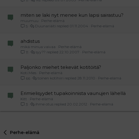
miten se laki nyt menee kun lapsi sairastuu?
muumuu
Perhe-elämä
Duunariäiti
01.11.2004
Perhe-elämä
5
ahdistus
mikä minua vaivaa
Perhe-elämä
syy??
22.10.2007
Perhe-elämä
11
Paljonko miehet tekevät kotitöitä?
Koti.Mies
Perhe-elämä
toinen kotihiiri
28.11.2010
Perhe-elämä
66
Erimielisyydet tupakoinnista vaunujen lähellä
Kitt
Perhe-elämä
ihme otus
20.02.2012
Perhe-elämä
3
Perhe-elämä