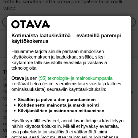
totta ku sanotaan että kotoa perittyä! sieltä se malli
tulee!
Ilmoita asiaton viesti
Vastaa
Kotimaista laatusisältöä – evästeillä parempi
kepponen
käyttökokemus
Uusi jäsen
Haluamme tarjota sinulle parhaan mahdollisen
käyttökokemuksen ja laadukkaat sisällöt, siksi
käytämme tällä sivustolla evästeitä ja vastaavia
20.09.2004
#14
teknologioita.
Tekee. Mutta muistaa kyllä luetella äidilleen
Otava
ja sen
(95) teknologia- ja mainoskumppania
puhelimessa mitä kaikkea
hän
on tehnyt. Niistä ei
keräävät tietoa (esim. vierailemis­tasi sivuista ja laitteesi
tietystikään mainita mitään mitä minä teen. Kaikista
ominaisuuk­sista) seuraaviin käyttötarkoituksiin:
hyvistä alotteista hän ottaa mielellään kunnian itselleen,
vaikka ne olisivatkin minun ideoitani. Anoppi
Sisällön ja palveluiden parantaminen
luonnollisesti muistaa aina miten miehelläni on rankkaa,
Kohdennettu mainonta ja markkinointi
kun hän tekee
niin paljon
myös kotitöitä. Hänen
Kävijämäärien ja mainonnan mittaaminen
poikansa kun on
niin erinomainen
. On se kauheaa kun
Hyväksymällä evästeet, annat luvan tietojesi käsittelyyn
on saanut puolisokseen tällaisen vaimon, jota nyt
on
näihin käyttötarkoituksiin. Mikäli et hyväksy evästeitä,
vaan kestettävä
. Kysympä vaan, että onko se
osa palveluista tai sisällöistä ei välttämättä toimi
nykypäivänä
niin ihan pakko olla niin marttyyri
että...???
optimaalisesti. Voit muuttaa valintojasi milloin tahansa