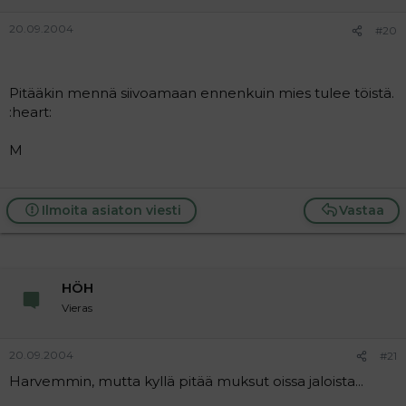
20.09.2004
#20
Pitääkin mennä siivoamaan ennenkuin mies tulee töistä.
:heart:
M
Ilmoita asiaton viesti
Vastaa
HÖH
Vieras
20.09.2004
#21
Harvemmin, mutta kyllä pitää muksut oissa jaloista...