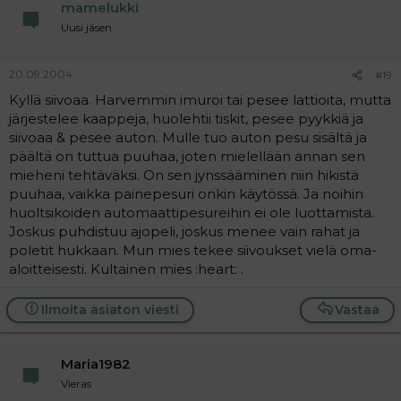
mamelukki
Uusi jäsen
20.09.2004
#19
Kyllä siivoaa. Harvemmin imuroi tai pesee lattioita, mutta
järjestelee kaappeja, huolehtii tiskit, pesee pyykkiä ja
siivoaa & pesee auton. Mulle tuo auton pesu sisältä ja
päältä on tuttua puuhaa, joten mielellään annan sen
mieheni tehtäväksi. On sen jynssääminen niin hikistä
puuhaa, vaikka painepesuri onkin käytössä. Ja noihin
huoltsikoiden automaattipesureihin ei ole luottamista.
Joskus puhdistuu ajopeli, joskus menee vain rahat ja
poletit hukkaan. Mun mies tekee siivoukset vielä oma-
aloitteisesti. Kultainen mies :heart: .
Ilmoita asiaton viesti
Vastaa
Maria1982
Vieras