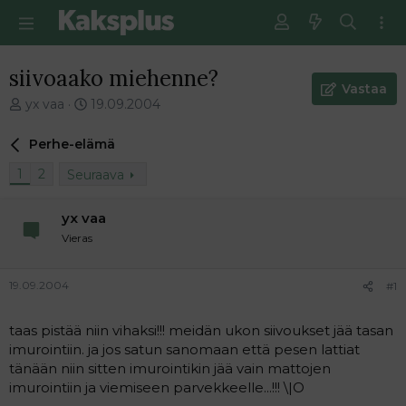
siivoaako miehenne?
Vastaa
V
E
yx vaa
19.09.2004
i
n
e
s
Perhe-elämä
s
i
t
m
1
2
Seuraava
i
m
k
ä
yx vaa
e
i
Vieras
t
n
j
e
u
n
19.09.2004
#1
n
v
a
i
l
e
taas pistää niin vihaksi!!! meidän ukon siivoukset jää tasan
o
s
imurointiin. ja jos satun sanomaan että pesen lattiat
i
t
tänään niin sitten imurointikin jää vain mattojen
t
i
imurointiin ja viemiseen parvekkeelle...!!! \|O
t