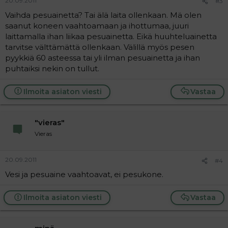
20.09.2011
#3
Vaihda pesuainetta? Tai älä laita ollenkaan. Mä olen
saanut koneen vaahtoamaan ja ihottumaa, juuri
laittamalla ihan liikaa pesuainetta. Eikä huuhteluainetta
tarvitse välttämättä ollenkaan. Välillä myös pesen
pyykkiä 60 asteessa tai yli ilman pesuainetta ja ihan
puhtaiksi nekin on tullut.
Ilmoita asiaton viesti
Vastaa
"vieras"
Vieras
20.09.2011
#4
Vesi ja pesuaine vaahtoavat, ei pesukone.
Ilmoita asiaton viesti
Vastaa