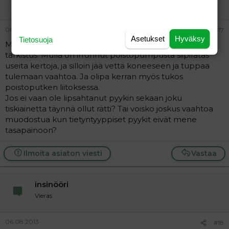
Vieras
06.08.2013
#17
Asetukset
Hyväksy
Tietosuoja
Mä sanoisin että nukkasihdin/poistopumpun/-putken
tarkistus. Mulla on irronnut poistopumpusta siipiratas
useita kertoja, ja silloin jää vettä koneeseen ja tuppaa
tulemaan vaahtoa. Ja olipa kerran myös tukos
poistoputken liitoksessa.
Jos ei vaan ole lipsahtanut pyykin sekaan joku
tiskiainetta täynnä ollut rätti? Tai voisko joskus vaahtoa
muodostua kun tietyntyyppiset pyykit eivät mene
tasapainoon?
Ilmoita asiaton viesti
Vastaa
insinööri
Vieras
06.08.2013
#18