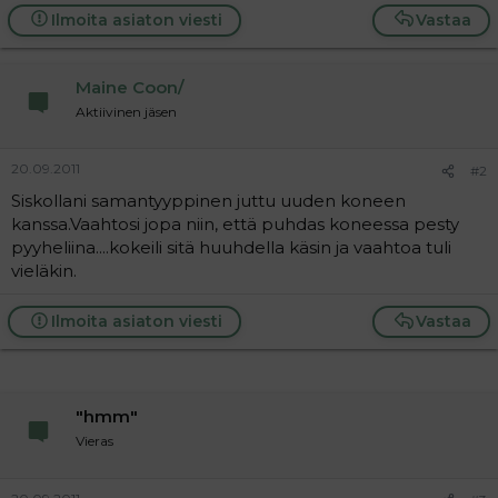
Ilmoita asiaton viesti
Vastaa
Maine Coon/
Aktiivinen jäsen
20.09.2011
#2
Siskollani samantyyppinen juttu uuden koneen
kanssa.Vaahtosi jopa niin, että puhdas koneessa pesty
pyyheliina....kokeili sitä huuhdella käsin ja vaahtoa tuli
vieläkin.
Ilmoita asiaton viesti
Vastaa
"hmm"
Vieras