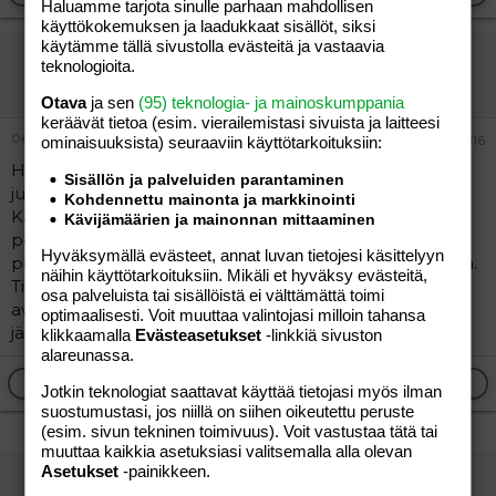
Haluamme tarjota sinulle parhaan mahdollisen
käyttökokemuksen ja laadukkaat sisällöt, siksi
käytämme tällä sivustolla evästeitä ja vastaavia
Pakko saada vaatteet pestyä :(
teknologioita.
Vieras
Otava
ja sen
(95) teknologia- ja mainoskumppania
keräävät tietoa (esim. vierailemis­tasi sivuista ja laitteesi
06.08.2013
#16
ominaisuuk­sista) seuraaviin käyttötarkoituksiin:
Hei, elävöittäisin mielelläni tämän keskustelun. Pesin
Sisällön ja palveluiden parantaminen
juuri koneellisen pyykkiä ja kone oli täynnä vaahtoa.
Kohdennettu mainonta ja markkinointi
Käytän vain vähän pesuainetta ja hieman Vanish
Kävijämäärien ja mainonnan mittaaminen
pesuainetta. Samalla tavalla olen pessyt aikasemmin ja
Hyväksymällä evästeet, annat luvan tietojesi käsittelyyn
pesutulos on ollut vaahdoton. Kone on noin 9 kk vanha.
näihin käyttötarkoituksiin. Mikäli et hyväksy evästeitä,
Tietääkö kukaan mikä tämän aiheuttaa? Olen oikeasti
osa palveluista tai sisällöistä ei välttämättä toimi
avun tarpeessa. Ystäväni ehdottivat vaahtobileiden
optimaalisesti. Voit muuttaa valintojasi milloin tahansa
järjestämistä mutta se ei liene kovin terveellistä iholle?
klikkaamalla
Evästeasetukset
-linkkiä sivuston
alareunassa.
Ilmoita asiaton viesti
Vastaa
Jotkin teknologiat saattavat käyttää tietojasi myös ilman
suostumustasi, jos niillä on siihen oikeutettu peruste
(esim. sivun tekninen toimivuus). Voit vastustaa tätä tai
muuttaa kaikkia asetuksiasi valitsemalla alla olevan
Asetukset
-painikkeen.
määäm