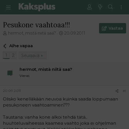
Pesukone vaahtoaa!!!
Vastaa
V
E
hermot, mistä niitä saa?
20.09.2011
i
n
e
s
Aihe vapaa
s
i
t
m
1
2
Seuraava
i
m
k
ä
hermot, mistä niitä saa?
e
i
Vieras
t
n
j
e
u
n
20.09.2011
#1
n
v
a
i
Olisko kenelläkään neuvoa kuinka saada loppumaan
l
e
pesukoneen vaahtoaminen???
o
s
i
t
Taustana: vanha kone alkoi tehdä tätä..
t
i
huuhteluvaiheessa kaamea vaahto joka ei ohjelman
t