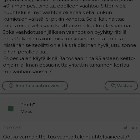
40) ilman pesuaineita.. edelleen vaahtoa. Sitten vielä
huuhtelulle.. nyt vaahtoa oli enää siellä luukun
kumiosien välissä, ei pitkin konetta. Se ei kait haittaa..
mutta eipä sielläkään käsittääkseni kuulu olla vaahtoa..
Joka vaahdotusen jälkeen vaahdot on pyyhitty rätillä
pois. Pulveri on ainut mikä on kokeilematta.. mutta
niissähän se zeoliitti on eikä sitä olis ihan hyvä juttu tonne
pihan perälle ajaa...
Esipesua en käytä ikinä. Ja tosiaan niitä 95 asteen keitto-
ohjelmia ilman pesuainetta yritettiin tuhannen kertaa
ton vanhan kanssa :/
Ilmoita asiaton viesti
Vastaa
"heh"
Vieras
20.09.2011
#11
Ootko varma ettei tuo vaahto tule huuhteluaineesta?