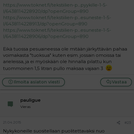
https://www.toknet.fi/tekstiilien-p...pyykille-1-5-
l/6438114228920/dp?openGroup=890
https://www.toknet.fi/tekstiilien-p...esuneste-1-5-
l/6438114228913/dp?openGroup=890
https://www.toknet.fi/tekstiilien-p...esuneste-1-5-
l/6438114228906/dp?openGroup=890
Eikä tuossa pesuaineessa ole mitään järkyttävän pahaa
voimakasta "tuoksua" kuten esim. jossain omoissa tai
arieleissa, ja ei myöskään ole hinnalla pilattu kun
tuommoinen 1,5 litran pullo maksaa vajaan 3 
Ilmoita asiaton viesti
Vastaa
pauligue
Vieras
21.04.2015
#23
Nykykoneille suositellaan puolitettavaksi nuo