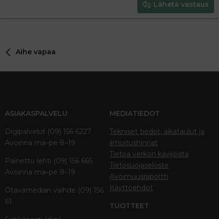
Justify text
Heading 3
Lähetä vastaus
18
Tahoma
22
Times New Roman
26
Trebuchet MS
Aihe vapaa
Verdana
ASIAKASPALVELU
MEDIATIEDOT
Digipalvelut (09) 156 6227
Tekniset tiedot, aikataulut ja
Avoinna ma–pe 8–19
ilmoitushinnat
Tietoa verkon kävijöistä
Painettu lehti (09) 156 665
Tietosuojaseloste
Avoinna ma–pe 8–19
Avoimuusraportti
Käyttöehdot
Otavamedian vaihde (09) 156
61
TUOTTEET