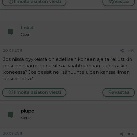
Ilmoita asiaton viesti
Vastaa
Lokkii
Jäsen
20.09.2011
#13
Jos niissä pyykeissä on edellisen koneen ajalta reilustikin
pesuainejäämiä ja ne sit saa vaahtoamaan uudessakin
koneessa? Jos pesisit ne lisähuuhteluiden kanssa ilman
pesuainetta?
Ilmoita asiaton viesti
Vastaa
piupo
Vieras
20.09.2011
#14