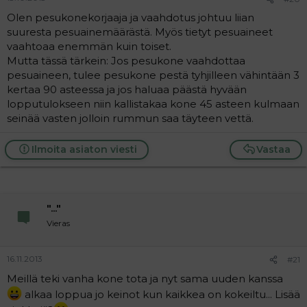
Olen pesukonekorjaaja ja vaahdotus johtuu liian
suuresta pesuainemäärästä. Myös tietyt pesuaineet
vaahtoaa enemmän kuin toiset.
Mutta tässä tärkein: Jos pesukone vaahdottaa
pesuaineen, tulee pesukone pestä tyhjilleen vähintään 3
kertaa 90 asteessa ja jos haluaa päästä hyvään
lopputulokseen niin kallistakaa kone 45 asteen kulmaan
seinää vasten jolloin rummun saa täyteen vettä.
Ilmoita asiaton viesti
Vastaa
"..."
Vieras
16.11.2013
#21
Meillä teki vanha kone tota ja nyt sama uuden kanssa
alkaa loppua jo keinot kun kaikkea on kokeiltu... Lisää