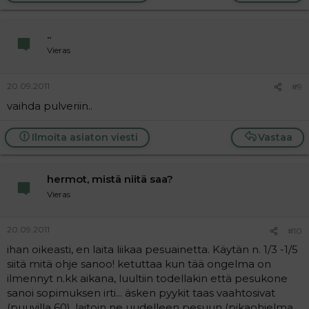
..
Vieras
20.09.2011
#9
vaihda pulveriin..
Ilmoita asiaton viesti
Vastaa
hermot, mistä niitä saa?
Vieras
20.09.2011
#10
ihan oikeasti, en laita liikaa pesuainetta. Käytän n. 1/3 -1/5
siitä mitä ohje sanoo! ketuttaa kun tää ongelma on
ilmennyt n.kk aikana, luultiin todellakin että pesukone
sanoi sopimuksen irti... äsken pyykit taas vaahtosivat
(puuvilla 60), laitoin ne uudelleen pesuun (pikaohjelma