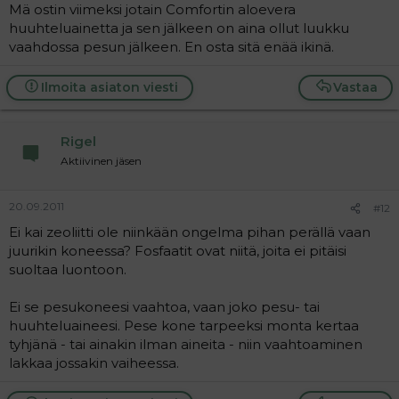
Mä ostin viimeksi jotain Comfortin aloevera
huuhteluainetta ja sen jälkeen on aina ollut luukku
vaahdossa pesun jälkeen. En osta sitä enää ikinä.
Ilmoita asiaton viesti
Vastaa
Rigel
Aktiivinen jäsen
20.09.2011
#12
Ei kai zeoliitti ole niinkään ongelma pihan perällä vaan
juurikin koneessa? Fosfaatit ovat niitä, joita ei pitäisi
suoltaa luontoon.
Ei se pesukoneesi vaahtoa, vaan joko pesu- tai
huuhteluaineesi. Pese kone tarpeeksi monta kertaa
tyhjänä - tai ainakin ilman aineita - niin vaahtoaminen
lakkaa jossakin vaiheessa.