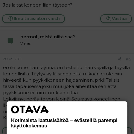
Jos laitat koneen liian täyteen?
Ilmoita asiaton viesti
Vastaa
hermot, mistä niitä saa?
Vieras
20.09.2011
#15
ei ole kone liian täynnä, on testailtu ihan vajailla ja täysillä
koneellisilla. Täytyy kyllä sanoa että mikään ei ole niin
hirveetä kun pyykkikoneen hajoaminen, prkl! Tai siis
tässä tapausessa joku muu joka aiheuttaa sen että
pyykkikone ei toimi niinkuin pitää..
Lokkii: nyt heräsi toivon kipinä! Seuraava koneellinen
likapyykkiä saa mennä ilman aineita, jos nekin vaahtoaa
niin kyse on kai pakko olla vanhan masiinan tuhoista.
Kait..
Kotimaista laatusisältöä – evästeillä parempi
käyttökokemus
Ilmoita asiaton viesti
Vastaa