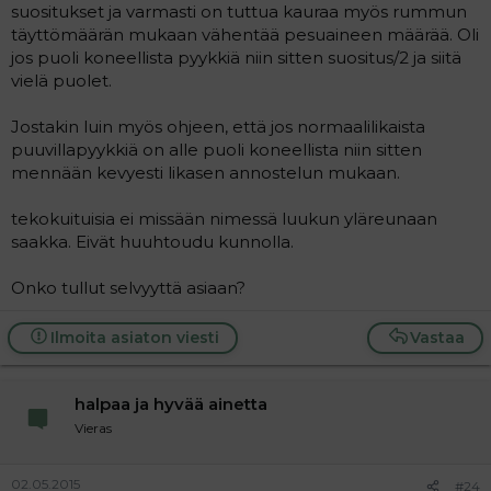
suositukset ja varmasti on tuttua kauraa myös rummun
täyttömäärän mukaan vähentää pesuaineen määrää. Oli
jos puoli koneellista pyykkiä niin sitten suositus/2 ja siitä
vielä puolet.
Jostakin luin myös ohjeen, että jos normaalilikaista
puuvillapyykkiä on alle puoli koneellista niin sitten
mennään kevyesti likasen annostelun mukaan.
tekokuituisia ei missään nimessä luukun yläreunaan
saakka. Eivät huuhtoudu kunnolla.
Onko tullut selvyyttä asiaan?
Ilmoita asiaton viesti
Vastaa
halpaa ja hyvää ainetta
Vieras
02.05.2015
#24