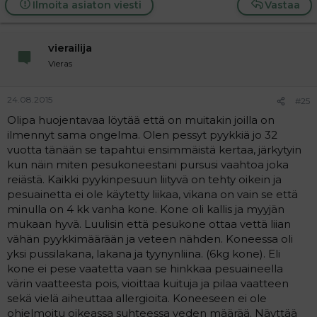
Ilmoita asiaton viesti
Vastaa
vierailija
Vieras
24.08.2015
#25
Olipa huojentavaa löytää että on muitakin joilla on
ilmennyt sama ongelma. Olen pessyt pyykkiä jo 32
vuotta tänään se tapahtui ensimmäistä kertaa, järkytyin
kun näin miten pesukoneestani pursusi vaahtoa joka
reiästä. Kaikki pyykinpesuun liityvä on tehty oikein ja
pesuainetta ei ole käytetty liikaa, vikana on vain se että
minulla on 4 kk vanha kone. Kone oli kallis ja myyjän
mukaan hyvä. Luulisin että pesukone ottaa vettä liian
vähän pyykkimäärään ja veteen nähden. Koneessa oli
yksi pussilakana, lakana ja tyynynliina. (6kg kone). Eli
kone ei pese vaatetta vaan se hinkkaa pesuaineella
värin vaatteesta pois, vioittaa kuituja ja pilaa vaatteen
sekä vielä aiheuttaa allergioita. Koneeseen ei ole
ohjelmoitu oikeassa suhteessa veden määrää. Näyttää