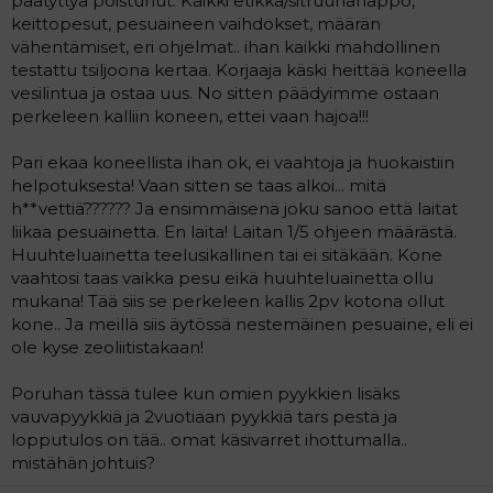
päätyttyä poistunut. Kaikki etikka/sitruunahappo,
a
keittopesut, pesuaineen vaihdokset, määrän
j
vähentämiset, eri ohjelmat.. ihan kaikki mahdollinen
a
testattu tsiljoona kertaa. Korjaaja käski heittää koneella
vesilintua ja ostaa uus. No sitten päädyimme ostaan
perkeleen kalliin koneen, ettei vaan hajoa!!!
Pari ekaa koneellista ihan ok, ei vaahtoja ja huokaistiin
helpotuksesta! Vaan sitten se taas alkoi... mitä
h**vettiä?????? Ja ensimmäisenä joku sanoo että laitat
liikaa pesuainetta. En laita! Laitan 1/5 ohjeen määrästä.
Huuhteluainetta teelusikallinen tai ei sitäkään. Kone
vaahtosi taas vaikka pesu eikä huuhteluainetta ollu
mukana! Tää siis se perkeleen kallis 2pv kotona ollut
kone.. Ja meillä siis äytössä nestemäinen pesuaine, eli ei
ole kyse zeoliitistakaan!
Poruhan tässä tulee kun omien pyykkien lisäks
vauvapyykkiä ja 2vuotiaan pyykkiä tars pestä ja
lopputulos on tää.. omat käsivarret ihottumalla..
mistähän johtuis?