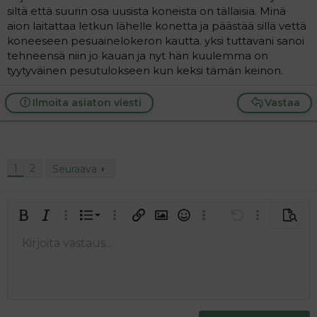
siltä että suurin osa uusista koneista on tällaisia. Minä
aion laitattaa letkun lähelle konetta ja päästää sillä vettä
koneeseen pesuainelokeron kautta. yksi tuttavani sanoi
tehneensä niin jo kauan ja nyt hän kuulemma on
tyytyväinen pesutulokseen kun keksi tämän keinon.
Ilmoita asiaton viesti
Vastaa
1
2
Seuraava
Järjestetty lista
Lihavoitu
Kursivoitu
Laajennettuun editoriin…
Lista
Laajennettuun editoriin…
Lisää hyperlinkki
Lisää kuva
Hymiöt
Laajennettuun editorii
Kumoa
Laajennettuu
Esikat
Järjestämätön lista
Kirjoita vastaus...
Tasaa vasemmalle
9
Normal
Tallenna luonnos
Arial
Fontin koko
Tasaus
Lainaus
Tee uudelleen
Lisää video/media
BBCode-näkymä
Tekstiväri
Paragraph format
Lisää taulukko
Poista muotoilu
Kirjasintyyli
Insert horizontal line
Luonnokset
Yliviivaa
Spoiler
Alleviivattu
Koodi
Rivinsisäinen koodi
Rivinsisäinen spoiler
10
Poista luonnos
Book Antiqua
Suurenna sisennystä
Heading 1
Keskitä
12
Courier New
Pienennä sisennystä
Tasaa oikealle
Heading 2
15
Georgia