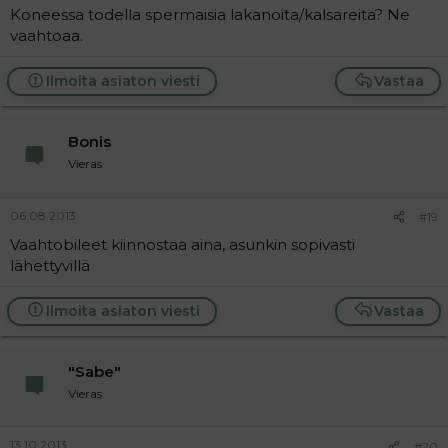
Koneessa todella spermaisia lakanoita/kalsareita? Ne
vaahtoaa.
Ilmoita asiaton viesti
Vastaa
Bonis
Vieras
06.08.2013
#19
Vaahtobileet kiinnostaa aina, asunkin sopivasti
lähettyvillä
Ilmoita asiaton viesti
Vastaa
"Sabe"
Vieras
13.10.2013
#20