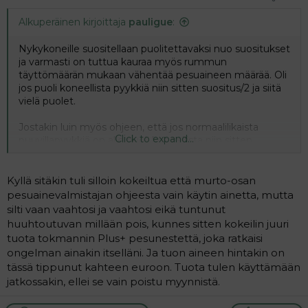
Alkuperäinen kirjoittaja
pauligue
:
Nykykoneille suositellaan puolitettavaksi nuo suositukset
ja varmasti on tuttua kauraa myös rummun
täyttömäärän mukaan vähentää pesuaineen määrää. Oli
jos puoli koneellista pyykkiä niin sitten suositus/2 ja siitä
vielä puolet.
Jostakin luin myös ohjeen, että jos normaalilikaista
Click to expand...
puuvillapyykkiä on alle puoli koneellista niin sitten
mennään kevyesti likasen annostelun mukaan.
tekokuituisia ei missään nimessä luukun yläreunaan
Kyllä sitäkin tuli silloin kokeiltua että murto-osan
saakka. Eivät huuhtoudu kunnolla.
pesuainevalmistajan ohjeesta vain käytin ainetta, mutta
silti vaan vaahtosi ja vaahtosi eikä tuntunut
Onko tullut selvyyttä asiaan?
huuhtoutuvan millään pois, kunnes sitten kokeilin juuri
tuota tokmannin Plus+ pesunestettä, joka ratkaisi
ongelman ainakin itselläni. Ja tuon aineen hintakin on
tässä tippunut kahteen euroon. Tuota tulen käyttämään
jatkossakin, ellei se vain poistu myynnistä.