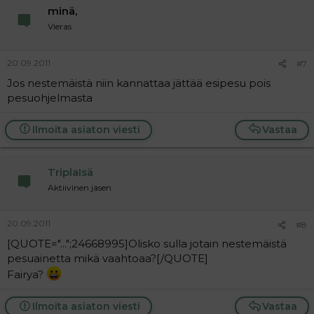
minä,
Vieras
20.09.2011
#7
Jos nestemäistä niin kannattaa jättää esipesu pois
pesuohjelmasta
Ilmoita asiaton viesti
Vastaa
TriplaIsä
Aktiivinen jäsen
20.09.2011
#8
[QUOTE="...";24668995]Olisko sulla jotain nestemäistä
pesuainetta mikä vaahtoaa?[/QUOTE]
Fairya?
Ilmoita asiaton viesti
Vastaa