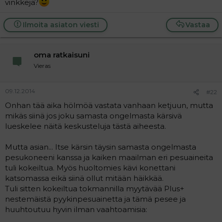
vinkkejä?
Ilmoita asiaton viesti
Vastaa
oma ratkaisuni
Vieras
09.12.2014
#22
Onhan tää aika hölmöä vastata vanhaan ketjuun, mutta
mikäs siinä jos joku samasta ongelmasta kärsivä
lueskelee näitä keskusteluja tästä aiheesta.
Mutta asian... Itse kärsin täysin samasta ongelmasta
pesukoneeni kanssa ja kaiken maailman eri pesuaineita
tuli kokeiltua. Myös huoltomies kävi konettani
katsomassa eikä siinä ollut mitään häikkää.
Tuli sitten kokeiltua tokmannilla myytävää Plus+
nestemäistä pyykinpesuainetta ja tämä pesee ja
huuhtoutuu hyvin ilman vaahtoamisia: