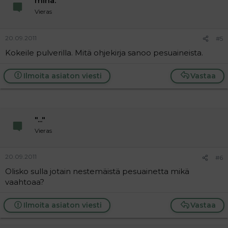
minä.
Vieras
20.09.2011
#5
Kokeile pulverilla. Mitä ohjekirja sanoo pesuaineista.
Ilmoita asiaton viesti
Vastaa
"..."
Vieras
20.09.2011
#6
Olisko sulla jotain nestemäistä pesuainetta mikä
vaahtoaa?
Ilmoita asiaton viesti
Vastaa