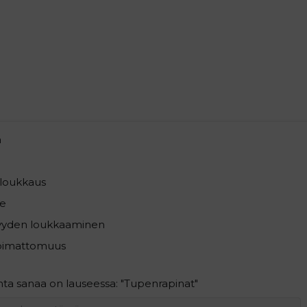
a
loukkaus
e
syyden loukkaaminen
pimattomuus
ta sanaa on lauseessa: "Tupenrapinat"