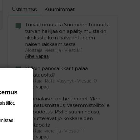
Uusimmat
Kuumimmat
Turvattomuutta Suomeen tuonutta
turvan hakijaa on epäilty muistakin
rikoksista kuin halvaantuneen
naisen raiskaamisesta
Aloittaja: vierailija
Viestiä: 1
Aihe vapaa
Milloin panosalkkarit palaa
kesätauolta?
Aloittaja: Rätti Väsynyt
Viestiä: 0
Aihe vapaa
okemus
Suomalaiset on heränneet: Ylen
isällöt,
kannatusmittaus: Vasemmistoliitolle
iso pudotus, PS:lle suurin nousu.
Koputtelevat jo kokkareiden
mis­tasi
kantapäitä
Aloittaja: vierailija
Viestiä: 11
Aihe vapaa