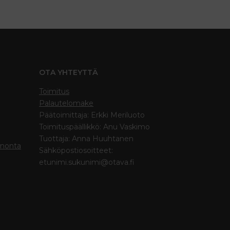
OTA YHTEYTTÄ
Toimitus
Palautelomake
Päätoimittaja: Erkki Meriluoto
Toimituspäällikkö: Anu Vaskimo
Tuottaja: Anna Huuhtanen
inonta
Sähköpostiosoitteet:
etunimi.sukunimi@otava.fi