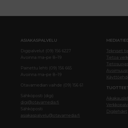
ASIAKASPALVELU
MEDIATIE
Digipalvelut (09) 156 6227
Tekniset ti
Avoinna ma–pe 8–19
Tietoa verk
Tietosuoja
Painettu lehti (09) 156 665
Avoimuusra
Avoinna ma–pe 8–19
Käyttöehd
Otavamedian vaihde (09) 156 61
TUOTTEE
Sähköposti (digi)
Aikakausle
digi@otavamedia.fi
Verkkopalv
Sähköposti
Digilehdet
asiakaspalvelu@otavamedia.fi