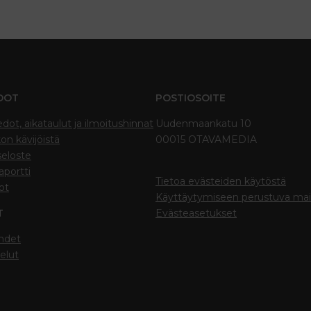
DOT
POSTIOSOITE
edot, aikataulut ja ilmoitushinnat
Uudenmaankatu 10
on kävijöistä
00015 OTAVAMEDIA
seloste
portti
Tietoa evästeiden käytöstä
ot
Käyttäytymiseen perustuva ma
T
Evästeasetukset
hdet
elut