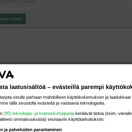
aton viesti
sta laatusisältöä – evästeillä parempi käyttök
rjota sinulle parhaan mahdollisen käyttökokemuksen ja laadukkaat s
me tällä sivustolla evästeitä ja vastaavia teknologioita.
en
(95) teknologia- ja mainoskumppania
keräävät tietoa (esim. vieraile
laitteesi ominaisuuk­sista) seuraaviin käyttötarkoituksiin:
ön ja palveluiden parantaminen