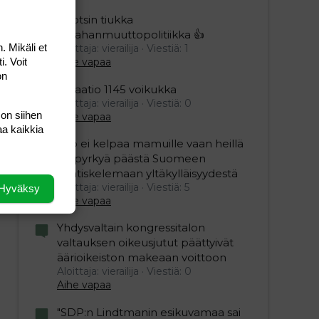
Ruotsin tiukka
maahanmuuttopolitiikka 👍
. Mikäli et
Aloittaja: vierailija
Viestiä: 1
i. Voit
Aihe vapaa
on
Relaatio 1145 voikukka
Aloittaja: vierailija
Viestiä: 0
 on siihen
Aihe vapaa
aa kaikkia
Viro ei kelpaa mamuille vaan heillä
on pyrkyä päästä Suomeen
naatiskelemaan yltäkylläisyydestä
Aloittaja: vierailija
Viestiä: 5
Hyväksy
Aihe vapaa
Yhdysvaltain kongressitalon
valtauksen oikeusjutut päättyivät
äärioikeiston makeaan voittoon
Aloittaja: vierailija
Viestiä: 0
Aihe vapaa
"SDP:n Lindtmanin esikuvamaa sai