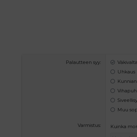
Palautteen syy
Väkivalt
Uhkaus
Kunnian
Vihapuh
Siveelli
Muu so
Varmistus
Kuinka mon