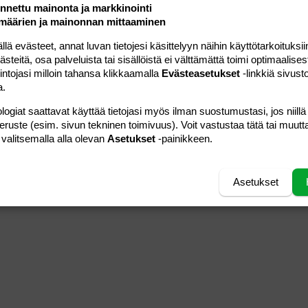
nettu mainonta ja markkinointi
määrien ja mainonnan mittaaminen
 evästeet, annat luvan tietojesi käsittelyyn näihin käyttötarkoituksiin
teitä, osa palveluista tai sisällöistä ei välttämättä toimi optimaalisest
intojasi milloin tahansa klikkaamalla
Evästeasetukset
-linkkiä sivust
a.
logiat saattavat käyttää tietojasi myös ilman suostumustasi, jos niillä
peruste (esim. sivun tekninen toimivuus). Voit vastustaa tätä tai muutt
 valitsemalla alla olevan
Asetukset
-painikkeen.
Asetukset