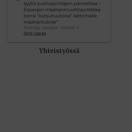
kyytiä puoluejohtajien paneelissa –
Espanjan maahanmuuttopolitiikka
toimii ”kutsuhuutona” laittomalle
maahantulolle"
Aloittaja: vierailija
Viestiä: 0
Aihe vapaa
Yhteistyössä