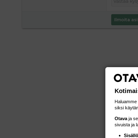
Ilmoita asi
Kotimai
Haluamme ta
siksi käytäm
Otava
ja s
sivuista ja 
Sisäll