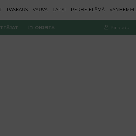
T
RASKAUS
VAUVA
LAPSI
PERHE-ELÄMÄ
VANHEMM
TTÄJÄT
OHJEITA
Kirjaudu