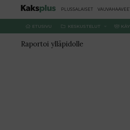
PLUSSALAISET
VAUVAHAAVEE
ETUSIVU
KESKUSTELUT
KÄY
Raportoi ylläpidolle