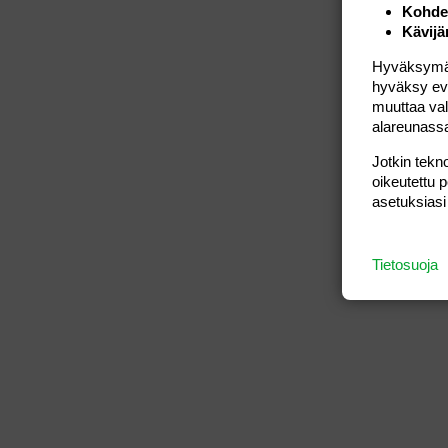
Kohden
Kävijä
Hyväksymällä
hyväksy eväs
muuttaa val
alareunass
Jotkin tekno
oikeutettu 
asetuksiasi
Tietosuoja