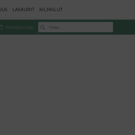
UUS
LASKURIT
KILPAILUT
Rekisteröidy