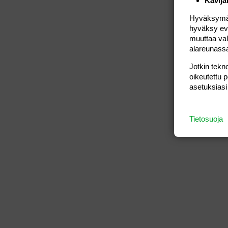
Kävijä
Hyväksymällä
hyväksy eväs
muuttaa val
alareunass
Jotkin tekno
oikeutettu 
asetuksiasi
Tietosuoja