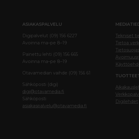
ASIAKASPALVELU
MEDIATIE
Digipalvelut (09) 156 6227
Tekniset ti
Avoinna ma–pe 8–19
Tietoa verk
Tietosuoja
Painettu lehti (09) 156 665
Avoimuusra
Avoinna ma–pe 8–19
Käyttöehd
Otavamedian vaihde (09) 156 61
TUOTTEE
Sähköposti (digi)
Aikakausle
digi@otavamedia.fi
Verkkopalv
Sähköposti
Digilehdet
asiakaspalvelu@otavamedia.fi