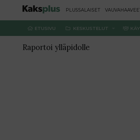
PLUSSALAISET
VAUVAHAAVEE
ETUSIVU
KESKUSTELUT
KÄY
Raportoi ylläpidolle