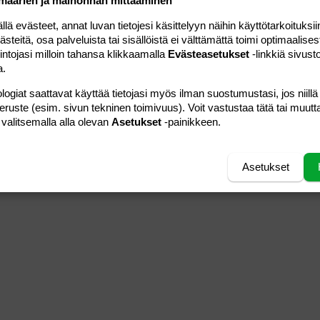
määrien ja mainonnan mittaaminen
 evästeet, annat luvan tietojesi käsittelyyn näihin käyttötarkoituksiin
teitä, osa palveluista tai sisällöistä ei välttämättä toimi optimaalisest
intojasi milloin tahansa klikkaamalla
Evästeasetukset
-linkkiä sivust
a.
logiat saattavat käyttää tietojasi myös ilman suostumustasi, jos niillä
peruste (esim. sivun tekninen toimivuus). Voit vastustaa tätä tai muutt
 valitsemalla alla olevan
Asetukset
-painikkeen.
Asetukset