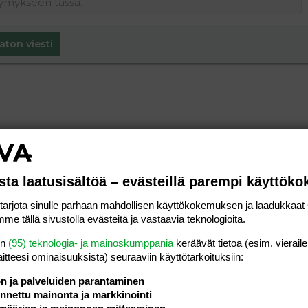
aton viesti
sta laatusisältöä – evästeillä parempi käyttök
rjota sinulle parhaan mahdollisen käyttökokemuksen ja laadukkaat s
me tällä sivustolla evästeitä ja vastaavia teknologioita.
en
(95) teknologia- ja mainoskumppania
keräävät tietoa (esim. vieraile
laitteesi ominaisuuk­sista) seuraaviin käyttötarkoituksiin:
ön ja palveluiden parantaminen
nettu mainonta ja markkinointi