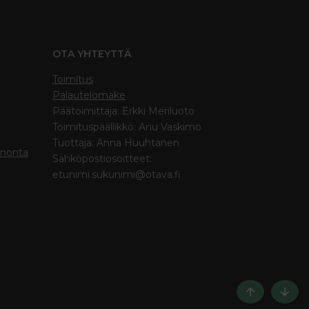
OTA YHTEYTTÄ
Toimitus
Palautelomake
Päätoimittaja: Erkki Meriluoto
Toimituspäällikkö: Anu Vaskimo
Tuottaja: Anna Huuhtanen
inonta
Sähköpostiosoitteet:
etunimi.sukunimi@otava.fi
Ylös
Bott