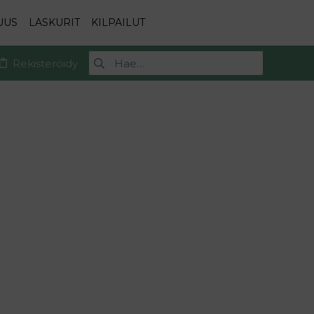
UUS
LASKURIT
KILPAILUT
Rekisteröidy