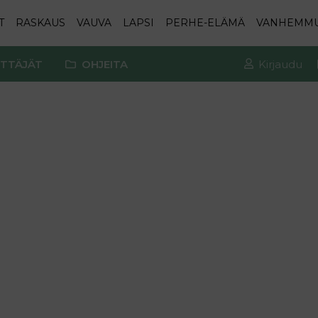
T
RASKAUS
VAUVA
LAPSI
PERHE-ELÄMÄ
VANHEMM
TTÄJÄT
OHJEITA
Kirjaudu