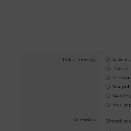
Palautteen syy
Väkivalt
Uhkaus
Kunnian
Vihapuh
Siveelli
Muu so
Varmistus
Järjestä s