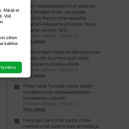
USAn tiedustelupalvelut uskovat,
. Mikäli et
että Venäjän Putin voi yrittää
i. Voit
koetella Naton yhtenäisyyttä
on
maahyökkäyksellä johonkin Nato-
maahan kertoo WSJ
Aloittaja: vierailija
Viestiä: 0
 on siihen
Aihe vapaa
aa kaikkia
Asiantuntijan mielestä demarit ovat
iso riski niin Suomen kuin koko
Euroopan turvallisuudelle
Hyväksy
Aloittaja: vierailija
Viestiä: 0
Aihe vapaa
Poliisi tutkii Turussa useita naisiin
kohdistuneita seksuaalirikoksia –
tarvitaanko tulkkia?
Aloittaja: vierailija
Viestiä: 2
Aihe vapaa
Helsingin Sanomat pohtii mihin
miehet ovat kadonneet vihreistä ja