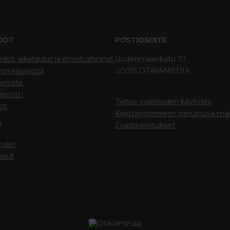
DOT
POSTIOSOITE
edot, aikataulut ja ilmoitushinnat
Uudenmaankatu 10
on kävijöistä
00015 OTAVAMEDIA
seloste
portti
Tietoa evästeiden käytöstä
ot
Käyttäytymiseen perustuva ma
T
Evästeasetukset
hdet
elut