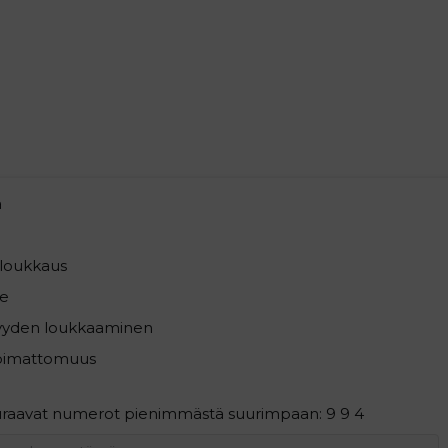
a
loukkaus
e
syyden loukkaaminen
pimattomuus
euraavat numerot pienimmästä suurimpaan: 9 9 4