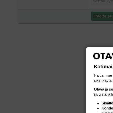
Ilmoita asi
Kotimai
Haluamme ta
siksi käytäm
Otava
ja s
sivuista ja 
Sisäll
Kohden