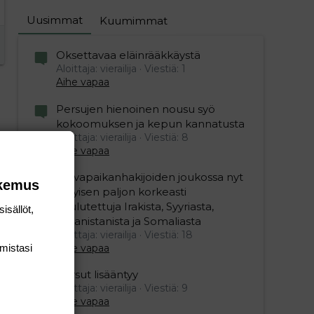
Uusimmat
Kuumimmat
Oksettavaa eläinrääkkäystä
Aloittaja: vierailija
Viestiä: 1
Aihe vapaa
Persujen hienoinen nousu syö
kokoomuksen ja kepun kannatusta
Aloittaja: vierailija
Viestiä: 8
Aihe vapaa
Turvapaikanhakijoiden joukossa nyt
okemus
erityisen paljon korkeasti
koulutettuja Irakista, Syyriasta,
isällöt,
Afganistanista ja Somaliasta
Aloittaja: vierailija
Viestiä: 18
mis­tasi
Aihe vapaa
Persut lisääntyy
Aloittaja: vierailija
Viestiä: 9
Aihe vapaa