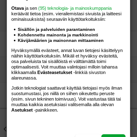
Onko kellään kokemusta lattialämmityksen
Otava
ja sen
(95) teknologia- ja mainoskumppania
asentamisesta vanhaan taloon? Mitä maksaa?
keräävät tietoa (esim. vierailemis­tasi sivuista ja laitteesi
mimmu
Aihe vapaa
ominaisuuk­sista) seuraaviin käyttötarkoituksiin:
Valas
04.07.2010
Aihe vapaa
2
Sisällön ja palveluiden parantaminen
Kohdennettu mainonta ja markkinointi
tunnetko remonttimiehen?
Kävijämäärien ja mainonnan mittaaminen
alinda
Perhe-elämä
alinda
07.08.2015
Perhe-elämä
0
Hyväksymällä evästeet, annat luvan tietojesi käsittelyyn
näihin käyttötarkoituksiin. Mikäli et hyväksy evästeitä,
osa palveluista tai sisällöistä ei välttämättä toimi
Onkohan toi parketti hyvin hiottu vai ei...?
optimaalisesti. Voit muuttaa valintojasi milloin tahansa
pilkunnus
Aihe vapaa
klikkaamalla
Evästeasetukset
-linkkiä sivuston
nominähänse
01.11.2014
Aihe vapaa
17
alareunassa.
Jotkin teknologiat saattavat käyttää tietojasi myös ilman
laattalattia
suostumustasi, jos niillä on siihen oikeutettu peruste
remonttihommia
Aihe vapaa
(esim. sivun tekninen toimivuus). Voit vastustaa tätä tai
"Kuukkeli"
11.03.2012
Aihe vapaa
1
muuttaa kaikkia asetuksiasi valitsemalla alla olevan
Asetukset
-painikkeen.
Perhe-elämä