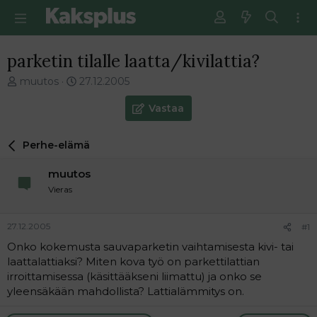
parketin tilalle laatta/kivilattia?
V
E
muutos
27.12.2005
i
n
e
s
Vastaa
s
i
t
m
Perhe-elämä
i
m
k
ä
muutos
e
i
t
n
Vieras
j
e
u
n
27.12.2005
#1
n
v
a
i
Onko kokemusta sauvaparketin vaihtamisesta kivi- tai
l
e
laattalattiaksi? Miten kova työ on parkettilattian
o
s
irroittamisessa (käsittääkseni liimattu) ja onko se
i
t
yleensäkään mahdollista? Lattialämmitys on.
t
i
t