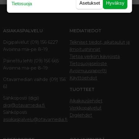
Asetukset
Hyväksy
Tietosuoja
ASIAKASPALVELU
MEDIATIEDOT
Digipalvelut (09) 156 6227
Tekniset tiedot, aikataulut ja
Avoinna ma–pe 8–19
ilmoitushinnat
Tietoa verkon kävijöistä
Painettu lehti (09) 156 665
Tietosuojaseloste
Avoinna ma–pe 8–19
Avoimuusraportti
Käyttöehdot
Otavamedian vaihde (09) 156
61
TUOTTEET
Sähköposti (digi)
Aikakauslehdet
digi@otavamedia.fi
Verkkopalvelut
Sähköposti
Digilehdet
asiakaspalvelu@otavamedia.fi