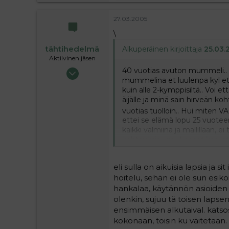
ihan asiallinen viesti muuten 
pikkuiselle nyt, kypsässä i
luulet että teiltä vanhemmil
27.03.2005
20?
ja toivon että juuri sinä vas
\
tähtihedelmä
Alkuperäinen kirjoittaja
25.03.
Aktiivinen jäsen
16.10.2004
40 vuotias avuton mummeli..
mummelina et luulenpa kyl 
1 797
kuin alle 2-kymppisiltä.. Voi 
0
äijälle ja minä sain hirveän koh
36
vuotias tuolloin.. Hui miten V
ettei se elämä lopu 25 vuoteen
kaikki valmiina ja mallillaan, e
kohtauksia ym.. Lapset kasvatett
vuotias iltatähtenä jaloissa ka
enemmän on tarjottavaa pikkui
eli sulla on aikuisia lapsia ja s
hoitelu, sehän ei ole sun esik
hankalaa, käytännön asioiden
olenkin, sujuu tä toisen la
ensimmäisen alkutaival. katsos, 
kokonaan, toisin ku väitetään.