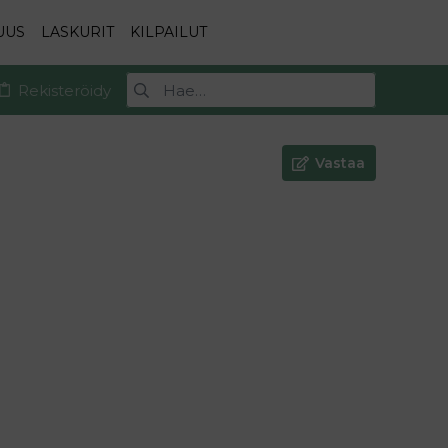
UUS
LASKURIT
KILPAILUT
Rekisteröidy
Vastaa