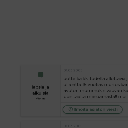
i
t
t
i
t
a
j
a
01.03.2005
ootte kaikki todella ällöttäviä
olla että 15 vuotias murrosikä
lapsia ja
avuton mummokin vauvan kanss
aikuisia
pois täältä mesoamasta!! moi 
Vieras
Ilmoita asiaton viesti
01.03.2005