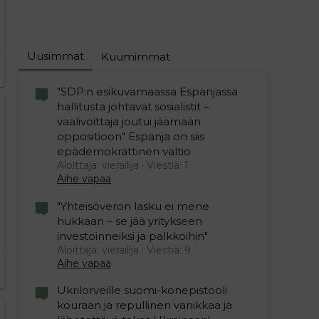
Uusimmat
Kuumimmat
"SDP:n esikuvamaassa Espanjassa
hallitusta johtavat sosialistit –
vaalivoittaja joutui jäämään
oppositioon" Espanja on siis
epädemokrattinen valtio
Aloittaja: vierailija
Viestiä: 1
Aihe vapaa
"Yhteisöveron lasku ei mene
hukkaan – se jää yritykseen
investoinneiksi ja palkkoihin"
Aloittaja: vierailija
Viestiä: 9
Aihe vapaa
Ukrilorveille suomi-konepistooli
kouraan ja repullinen vanikkaa ja