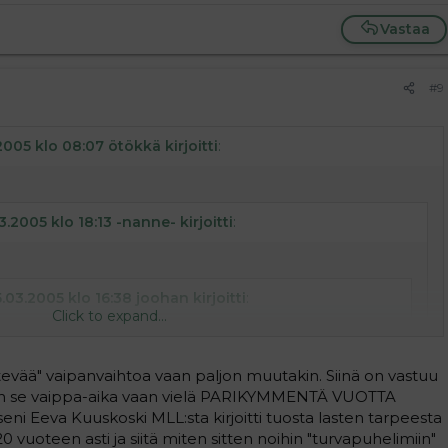
Vastaa
#9
2005 klo 08:07 ötökkä kirjoitti
:
3.2005 klo 18:13 -nanne- kirjoitti
:
.03.2005 klo 16:38 joohan kirjoitti
:
Click to expand...
eli..
Sanoisinpa näin vajaa 4-kymppisenä
et luulenpa kyl et lapsenhoito sujuu meiltä
ätevää" vaipanvaihtoa vaan paljon muutakin. Siinä on vastuu
n kuin alle 2-kymppisiltä.. Voi että muista
Click to expand...
an se vaippa-aika vaan vielä PARIKYMMENTÄ VUOTTA
n mieheni ex-vaimo soitti äijälle ja minä sain hirveän
an hu..a tänne soittelet..! Muija oli 32 vuotias tuolloin..
ni Eeva Kuuskoski MLL:sta kirjoitti tuosta lasten tarpeesta
elä alle 20 ja hoidan kyllä aivan yhtä hyvin ja kätevästi
Noo, kun ikää teillekin tulee niin huomaatte ettei se
uoteen asti ja siitä miten sitten noihin "turvapuhelimiin"
a lapsiaan