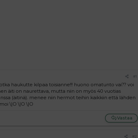
#1
 jotka haukutte kilpaa toisianne!!! huono omatunto vai?? voi
nen äiti on naurettava, mutta niin on myös 40 vuotias
a (äitinä). menee niin hermot teihin kaikkiin että lähden
moi \|O \|O \|O
Vastaa
#2