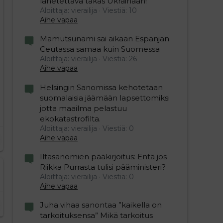
lähetettävä takas Ukrainaan!
Aloittaja: vierailija
Viestiä: 10
Aihe vapaa
Mamutsunami sai aikaan Espanjan
Ceutassa samaa kuin Suomessa
Aloittaja: vierailija
Viestiä: 26
Aihe vapaa
Helsingin Sanomissa kehotetaan
suomalaisia jäämään lapsettomiksi
jotta maailma pelastuu
ekokatastrofilta.
Aloittaja: vierailija
Viestiä: 0
Aihe vapaa
Iltasanomien pääkirjoitus: Entä jos
Riikka Purrasta tulisi pääministeri?
Aloittaja: vierailija
Viestiä: 0
Aihe vapaa
Juha vihaa sanontaa ”kaikella on
tarkoituksensa” Mikä tarkoitus