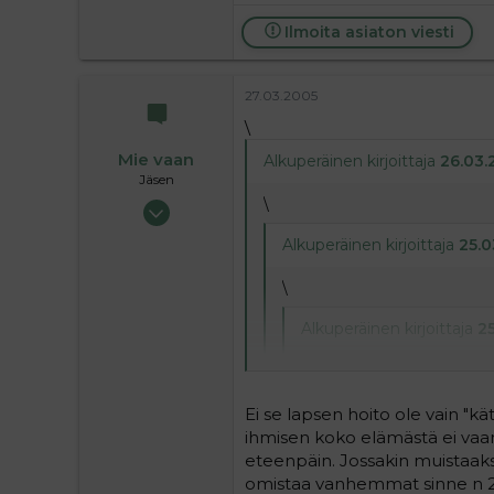
Ilmoita asiaton viesti
27.03.2005
\
Mie vaan
Alkuperäinen kirjoittaja
26.03.
Jäsen
\
27.05.2004
428
Alkuperäinen kirjoittaja
25.0
0
16
\
Alkuperäinen kirjoittaja
25
40 vuotias avuton mumm
"avuttomana" mummelina 
Ei se lapsen hoito ole vain "k
HUOMATTAVASTI kätevämmi
ihmisen koko elämästä ei va
parikymppisenä kun entise
kohtauksen, huusin et s...n
eteenpäin. Jossakin muistaakse
samaa kysyn minä???itse olen vi
Hui miten VANHA!!!
omistaa vanhemmat sinne n 20 v
lastani kun yli 30 vuotiaat omi