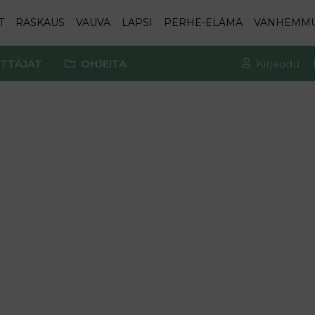
T
RASKAUS
VAUVA
LAPSI
PERHE-ELÄMÄ
VANHEMM
TTÄJÄT
OHJEITA
Kirjaudu