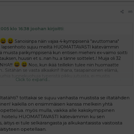
mutta kerrotko minulle omin sanoin mitä tarkoitat tuolla kun
ässä, kuin nuorempana =)
ta sujuu HUOMATTAVASTI kätevämmin lastenhoito kuin alle
#8
taat minun kysymykseeni eikä kukaan muu...
2005 klo 16:38 joohan kirjoitti
:
Sanoisinpa näin vajaa 4-kymppisenä "avuttomana"
et lapsenhoito sujuu meiltä HUOMATTAVASTI kätevämmin
että muista parikymppisenä kun entisen mieheni ex-vaimo soitti
tauksen, huusin et s...nan hu..a tänne soittelet..! Muija oli 32
ANHA!!!
Noo, kun ikää teillekin tulee niin huomaatte
.. Siitähän se vasta alkaakin!! Ihana, tasapainoinen elämä,
i turhia tunnekuohuja typeristä pikku jutuista, ei mustis
Click to expand...
u hienoiksi LÄHES aikuisiksi, teidän ikäisiksi, ja vielä alle 1
nttaa.. Mikäs tämän parempaa =) =) Niin paljon, paljon
selle nyt, kypsässä iässä, kuin nuorempana =)
it iltatähti? tottakai se sujuu vanhasta muistista se iltatähden
oinen! kaikilla on ensimmäisen kanssa melkein yhtä
 opettelua. myös mulla, vaikka alle kakskymppinen
psen hoitelu HUOMATTAVASTI kätevämmin ku sen
äitiys ei tule selkärangasta ja alkukantaisista vaistoista
 äitiyteen opetellaan.