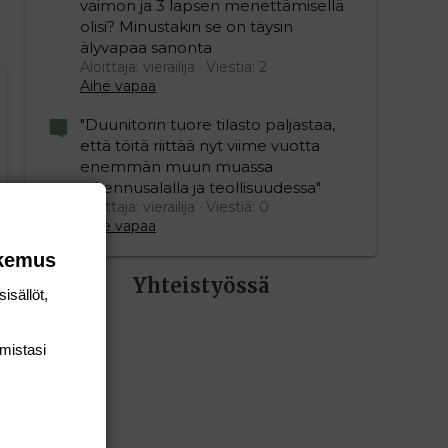
vaimon ja 3 lapsen menettämisellä
olisi? Minustakin se on täysin
älyvapaa sanonta
Aloittaja: vierailija
Viestiä: 2
Aihe vapaa
"Duunitorin tuore tilasto paljastaa,
että töitä riittää nyt viime vuotta
enemmän muun muassa
rakennusalalla ja teollisuudessa"
Aloittaja: vierailija
Viestiä: 0
Aihe vapaa
okemus
Yhteistyössä
isällöt,
mis­tasi