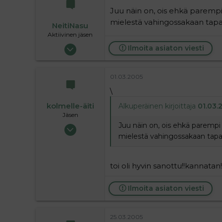
Juu näin on, ois ehkä parempi 
mielestä vahingossakaan tapa
NeitiNasu
Aktiivinen jäsen
01.04.2004
Ilmoita asiaton viesti
15 255
0
01.03.2005
36
\
kolmelle-äiti
Alkuperäinen kirjoittaja
01.03.2
Jäsen
Juu näin on, ois ehkä parempi 
28.02.2005
mielestä vahingossakaan tapah
87
0
6
toi oli hyvin sanottu!!kannatan!!
Ilmoita asiaton viesti
25.03.2005