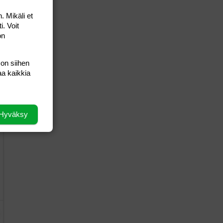
. Mikäli et
i. Voit
on
 on siihen
aa kaikkia
Hyväksy