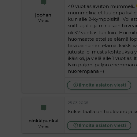
40 vuotias avuton mummeli..
mummelina et luulenpa kyl 
joohan
kuin alle 2-kymppisiltä.. Voi
Vieras
soitti äijälle ja minä sain hirv
oli 32 vuotias tuolloin.. Hui m
huomaatte ettei se elämä lopu 
tasapainoinen elämä, kaikki va
jutuista, ei mustis kohtauksia 
ikäisiksi, ja vielä alle 1 vuoti
Niin paljon, paljon enemmän on
nuorempana =)
Ilmoita asiaton viesti
25.03.2005
kukas täällä on haukkunu ja k
pinkkipunkki
Ilmoita asiaton viesti
Vieras