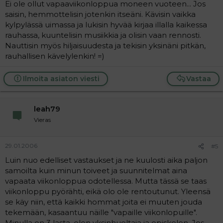
Ei ole ollut vapaaviikonloppua moneen vuoteen... Jos
saisin, hemmottelisin jotenkin itseäni. Kävisin vaikka
kylpylässä uimassa ja lukisin hyvää kirjaa illalla kaikessa
rauhassa, kuuntelisin musiikkia ja olisin vaan rennosti.
Nauttisin myös hiljaisuudesta ja tekisin yksinäni pitkän,
rauhallisen kävelylenkin! =)
Ilmoita asiaton viesti
Vastaa
leah79
Vieras
29.01.2006
#5
Luin nuo edelliset vastaukset ja ne kuulosti aika paljon
samoilta kuin minun toiveet ja suunnitelmat aina
vapaata viikonloppua odotellessa. Mutta tässä se taas
viikonloppu pyörähti, eikä olo ole rentoutunut. Yleensä
se käy niin, että kaikki hommat joita ei muuten jouda
tekemään, kasaantuu näille "vapaille viikonlopuille".
Minulla on 3 lasta, olen yksinhuoltaja ja opiskelen. Jos