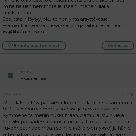
minä haluan hemmotella itseäni, menen illalla
nukkumaan........
Jos jostain löytyy joku toinen yhtä ärsyttävässä
elämäntilanteessa oleva, ole kiltti ja laita meiliä :heart:
isoj@hotmail.com
Ilmoita asiaton viesti
Vastaa
minä
Aktiivinen jäsen
30.01.2006
#6
Minullakin oli "vapaa viikonloppu" eli la n.17-su aamuun n.
9.30....siinähän se meni siivotessa ja opiskellessa ja n.
kymmeneltä menin nukkumaan. Aamulla istuin vielä
kahvikuppi kädessä kun isä toi lapset...olivat kuulemma
ruvenneet hyppimään seinille (isällä pieni yksiö) ja hän ei
sitten jaksanut ulkoillakaan lasten kanssa vaikka sää oli