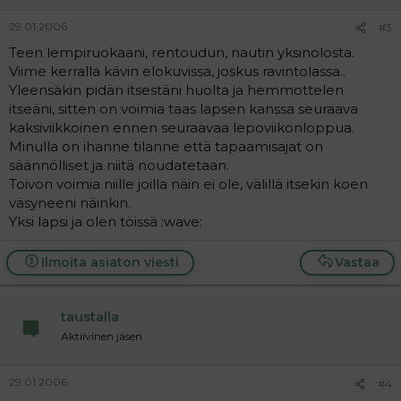
29.01.2006
#3
Teen lempiruokaani, rentoudun, nautin yksinolosta.
Viime kerralla kävin elokuvissa, joskus ravintolassa..
Yleensäkin pidän itsestäni huolta ja hemmottelen
itseäni, sitten on voimia taas lapsen kanssa seuraava
kaksiviikkoinen ennen seuraavaa lepoviikonloppua.
Minulla on ihanne tilanne että tapaamisajat on
säännölliset ja niitä noudatetaan.
Toivon voimia niille joilla näin ei ole, välillä itsekin koen
väsyneeni näinkin.
Yksi lapsi ja olen töissä :wave:
Ilmoita asiaton viesti
Vastaa
taustalla
Aktiivinen jäsen
29.01.2006
#4