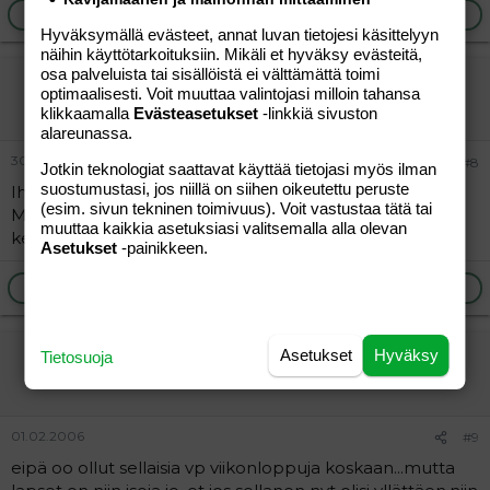
Ilmoita asiaton viesti
Vastaa
Hyväksymällä evästeet, annat luvan tietojesi käsittelyyn
näihin käyttötarkoituksiin. Mikäli et hyväksy evästeitä,
osa palveluista tai sisällöistä ei välttämättä toimi
leah79
optimaalisesti. Voit muuttaa valintojasi milloin tahansa
Vieras
klikkaamalla
Evästeasetukset
-linkkiä sivuston
alareunassa.
30.01.2006
#8
Jotkin teknologiat saattavat käyttää tietojasi myös ilman
suostumustasi, jos niillä on siihen oikeutettu peruste
Ihanan rehellinen ainakin olit! :hug:
(esim. sivun tekninen toimivuus). Voit vastustaa tätä tai
Minäkin joskus olen niin tehnyt, ja varmasti en viimeistä
muuttaa kaikkia asetuksiasi valitsemalla alla olevan
kertaa.
Asetukset
-painikkeen.
Ilmoita asiaton viesti
Vastaa
koululaisten äiti
Asetukset
Hyväksy
Tietosuoja
Jäsen
01.02.2006
#9
eipä oo ollut sellaisia vp viikonloppuja koskaan...mutta