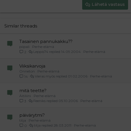
Justify text
Heading 3
Lähetä vastaus
18
Tahoma
22
Times New Roman
26
Trebuchet MS
Similar threads
Verdana
Tasainen pannukakku??
piipali
Perhe-elämä
Leppis74
14.09.2004
Perhe-elämä
2
Viiksikarvoja
Onneton
Perhe-elämä
Vieras myös
01.02.2006
Perhe-elämä
14
mitä teette?
Äitiliini
Perhe-elämä
Feeniks
05.10.2006
Perhe-elämä
3
päivärytmi?
titja
Perhe-elämä
titja
28.03.2011
Perhe-elämä
0