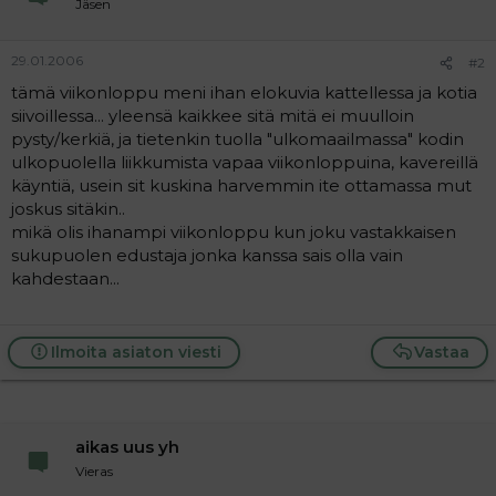
Jäsen
a
j
a
29.01.2006
#2
tämä viikonloppu meni ihan elokuvia kattellessa ja kotia
siivoillessa... yleensä kaikkee sitä mitä ei muulloin
pysty/kerkiä, ja tietenkin tuolla "ulkomaailmassa" kodin
ulkopuolella liikkumista vapaa viikonloppuina, kavereillä
käyntiä, usein sit kuskina harvemmin ite ottamassa mut
joskus sitäkin..
mikä olis ihanampi viikonloppu kun joku vastakkaisen
sukupuolen edustaja jonka kanssa sais olla vain
kahdestaan...
Ilmoita asiaton viesti
Vastaa
aikas uus yh
Vieras