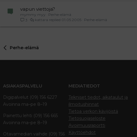
vapun viettoja?
mymmy myy
Perhe-elämä
kattara
01.05.2005
Perhe-elämä
3
Perhe-elämä
ASIAKASPALVELU
MEDIATIEDOT
Digipalvelut (09) 156 6227
Tekniset tiedot, aikataulut ja
Avoinna ma–pe 8–19
ilmoitushinnat
Tietoa verkon kävijöistä
Painettu lehti (09) 156 665
Tietosuojaseloste
Avoinna ma–pe 8–19
Avoimuusraportti
Käyttöehdot
Otavamedian vaihde (09) 156