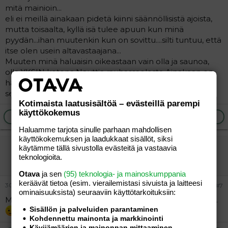
mitä mainioin...
eli ei meillä ainakaan pidetä kiinni säännöllisistä ajoista,
mutta toisaalta, kyllä isä tulee apuun kun minä
pyydän...ihan muutenkin kun on sovittu....silti tuntuu, että
itse olen usein altavastaajana...
Muuten minä haluaisin oikeastaan vain olla ja saunoa,
olla YKSIN kotona.Nauttia rauhassaolosta.Ainakaan en
haluaisi käydä baareissa...enkä kaipaa vastakkaisen sp:n
seuraa...tai siis seuraa ylipäätänsä.
Kotimaista laatusisältöä – evästeillä parempi
käyttökokemus
Ilmoita asiaton viesti
Vastaa
Haluamme tarjota sinulle parhaan mahdollisen
käyttökokemuksen ja laadukkaat sisällöt, siksi
taustalla
käytämme tällä sivustolla evästeitä ja vastaavia
teknologioita.
Aktiivinen jäsen
Otava
ja sen
(95) teknologia- ja mainoskumppania
keräävät tietoa (esim. vierailemis­tasi sivuista ja laitteesi
30.01.2006
#7
ominaisuuk­sista) seuraaviin käyttötarkoituksiin:
Meen baariin, vedän kännit ja #&%£$!* itseni tainnuksiin..
Sisällön ja palveluiden parantaminen
Kohdennettu mainonta ja markkinointi
Kävijämäärien ja mainonnan mittaaminen