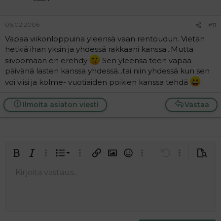
06.02.2006
#11
Vapaa viikonloppuina yleensä vaan rentoudun. Vietän
hetkiä ihan yksin ja yhdessä rakkaani kanssa...Mutta
siivoomaan en erehdy
Sen yleensä teen vapaa
päivänä lasten kanssa yhdessä...tai niin yhdessä kun sen
voi viisi ja kolme- vuotiaiden poikien kanssa tehdä
Ilmoita asiaton viesti
Vastaa
Järjestetty lista
Lihavoitu
Kursivoitu
Laajennettuun editoriin…
Lista
Laajennettuun editoriin…
Lisää hyperlinkki
Lisää kuva
Hymiöt
Laajennettuun editorii
Kumoa
Laajennettuu
Esikat
Järjestämätön lista
Kirjoita vastaus...
Tasaa vasemmalle
9
Normal
Tallenna luonnos
Arial
Fontin koko
Tasaus
Lainaus
Tee uudelleen
Lisää video/media
BBCode-näkymä
Tekstiväri
Paragraph format
Lisää taulukko
Poista muotoilu
Kirjasintyyli
Insert horizontal line
Luonnokset
Yliviivaa
Spoiler
Alleviivattu
Koodi
Rivinsisäinen koodi
Rivinsisäinen spoiler
10
Poista luonnos
Book Antiqua
Suurenna sisennystä
Heading 1
Keskitä
12
Courier New
Pienennä sisennystä
Tasaa oikealle
Heading 2
15
Georgia