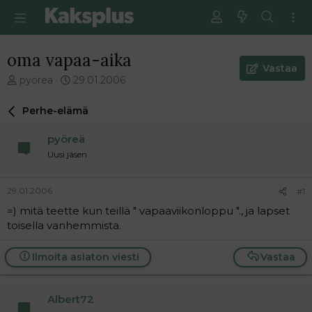
oma vapaa-aika
Vastaa
V
E
pyöreä
29.01.2006
i
n
e
s
Perhe-elämä
s
i
t
m
pyöreä
i
m
Uusi jäsen
k
ä
e
i
t
n
29.01.2006
#1
j
e
=) mitä teette kun teillä " vapaaviikonloppu "., ja lapset
u
n
toisella vanhemmista.
n
v
a
i
l
e
Ilmoita asiaton viesti
Vastaa
o
s
i
t
t
i
Albert72
t