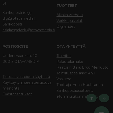
61
TUOTTEET
Sähköposti (digi)
Aikakauslehdet
digi@otavamedia.fi
Verkkopalvelut
Sähköposti
Digilehdet
asiakaspalvelu@otavamedia.fi
POSTIOSOITE
OTA YHTEYTTÄ
Uudenmaankatu 10
Toimitus
00015 OTAVAMEDIA
Palautelomake
Päätoimittaja: Erkki Meriluoto
Toimituspäällikkö: Anu
Tietoa evästeiden käytöstä
Vaskimo
Käyttäytymiseen perustuva
Tuottaja: Anna Huuhtanen
mainonta
Sähköpostiosoitteet:
Evästeasetukset
etunimi.sukunimi@otava.fi
Ylös
Bott