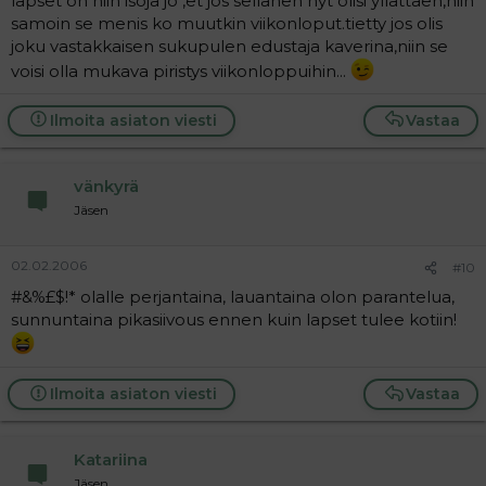
lapset on niin isoja jo ,et jos sellanen nyt olisi yllättäen,niin
samoin se menis ko muutkin viikonloput.tietty jos olis
joku vastakkaisen sukupulen edustaja kaverina,niin se
voisi olla mukava piristys viikonloppuihin...
Ilmoita asiaton viesti
Vastaa
vänkyrä
Jäsen
02.02.2006
#10
#&%£$!* olalle perjantaina, lauantaina olon parantelua,
sunnuntaina pikasiivous ennen kuin lapset tulee kotiin!
Ilmoita asiaton viesti
Vastaa
Katariina
Jäsen