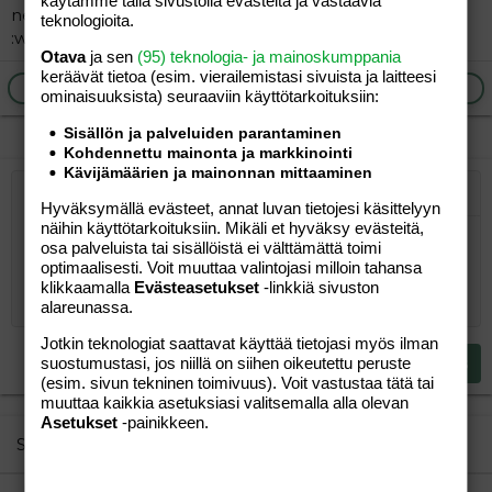
käytämme tällä sivustolla evästeitä ja vastaavia
neekkulainen@hotmail.com
teknologioita.
:wave:
Otava
ja sen
(95) teknologia- ja mainoskumppania
keräävät tietoa (esim. vierailemis­tasi sivuista ja laitteesi
Ilmoita asiaton viesti
Vastaa
ominaisuuk­sista) seuraaviin käyttötarkoituksiin:
Sisällön ja palveluiden parantaminen
Kohdennettu mainonta ja markkinointi
Kävijämäärien ja mainonnan mittaaminen
Järjestetty lista
Lihavoitu
Kursivoitu
Laajennettuun editoriin…
Lista
Laajennettuun editoriin…
Lisää hyperlinkki
Lisää kuva
Hymiöt
Laajennettuun editorii
Kumoa
Laajennettuu
Esikat
Hyväksymällä evästeet, annat luvan tietojesi käsittelyyn
näihin käyttötarkoituksiin. Mikäli et hyväksy evästeitä,
Järjestämätön lista
Kirjoita vastaus...
Tasaa vasemmalle
9
Normal
Tallenna luonnos
Arial
Fontin koko
Tasaus
Lainaus
Tee uudelleen
Lisää video/media
BBCode-näkymä
Tekstiväri
Paragraph format
Lisää taulukko
Poista muotoilu
Kirjasintyyli
Insert horizontal line
Luonnokset
Yliviivaa
Spoiler
Alleviivattu
Koodi
Rivinsisäinen koodi
Rivinsisäinen spoiler
osa palveluista tai sisällöistä ei välttämättä toimi
optimaalisesti. Voit muuttaa valintojasi milloin tahansa
10
Poista luonnos
Book Antiqua
Suurenna sisennystä
Heading 1
Keskitä
klikkaamalla
Evästeasetukset
-linkkiä sivuston
12
alareunassa.
Courier New
Pienennä sisennystä
Tasaa oikealle
Heading 2
15
Georgia
Jotkin teknologiat saattavat käyttää tietojasi myös ilman
Justify text
Heading 3
suostumustasi, jos niillä on siihen oikeutettu peruste
Lähetä vastaus
18
Tahoma
(esim. sivun tekninen toimivuus). Voit vastustaa tätä tai
muuttaa kaikkia asetuksiasi valitsemalla alla olevan
22
Times New Roman
Asetukset
-painikkeen.
26
Trebuchet MS
Similar threads
Verdana