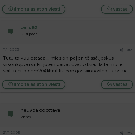
a
j
Ilmoita asiaton viesti
Vastaa
a
pallu82
Uusi jäsen
11.11.2005
#2
Tutulta kuulostaaa.... mies on paljon töissä, joskus
viikonloppuisinki.. joten päivät ovat pitkiä... laita mulle
vaik mailia pam20@luukku.com jos kiinnostaa tutustua
Ilmoita asiaton viesti
Vastaa
neuvoa odottava
Vieras
21.11.2005
#3