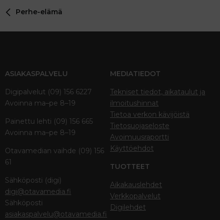
Perhe-elämä
ASIAKASPALVELU
MEDIATIEDOT
Digipalvelut (09) 156 6227
Tekniset tiedot, aikataulut ja
Avoinna ma–pe 8–19
ilmoitushinnat
Tietoa verkon kävijöistä
Painettu lehti (09) 156 665
Tietosuojaseloste
Avoinna ma–pe 8–19
Avoimuusraportti
Käyttöehdot
Otavamedian vaihde (09) 156
61
TUOTTEET
Sähköposti (digi)
Aikakauslehdet
digi@otavamedia.fi
Verkkopalvelut
Sähköposti
Digilehdet
asiakaspalvelu@otavamedia.fi