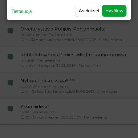
Meilikavereita?
äippä
Perhe-elämä
Asetukset
Hyväksy
Tietosuoja
äippä
24.05.2006
Perhe-elämä
0
Oikeita ystäviä Pohjois-Pohjanmaalta!
Annakarenina
Perhe-elämä
Annakarenina
08.07.2005
Perhe-elämä
0
Kohtalotovereita? mies viikot reissuhommissa
mine88
Perhe-elämä
nitta
31.08.2010
Perhe-elämä
1
Nyt on pakko kysyä!!!???
SporttisMama
Aihe vapaa
SporttisMama
19.06.2012
Aihe vapaa
41
Yksin äidiksi?
yksin
Perhe-elämä
piuku
05.05.2007
Perhe-elämä
17