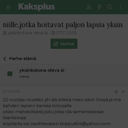
niille,jotka hoitavat paljon lapsia yksin
V
E
yksinkotona oleva äi
07.11.2005
i
n
e
s
Vastaa
s
i
t
m
Perhe-elämä
i
m
k
ä
yksinkotona oleva äi
e
i
t
n
Vieras
j
e
u
n
07.11.2005
#1
n
v
a
i
22-vuotias ns.viikko yh-äiti elikkä mies viikot töissä ja mä
l
e
kahden lapsen kanssa kotosalla.
o
s
oisko mahdollisesti joku joka olis samanlaisessa
i
t
tilanteessa
t
i
kirjoitella voi osoitteeseen kirppuli04@yahoo.com
t