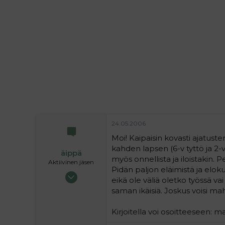
i
t
t
i
t
a
j
a
24.05.2006
Moi! Kaipaisin kovasti ajatuste
kahden lapsen (6-v tyttö ja 2-v 
äippä
myös onnellista ja iloistakin
Aktiivinen jäsen
Pidän paljon eläimistä ja eloku
28.04.2004
eikä ole väliä oletko työssä vai 
2 972
saman ikäisiä. Joskus voisi mah
0
36
Kirjoitella voi osoitteeseen: 