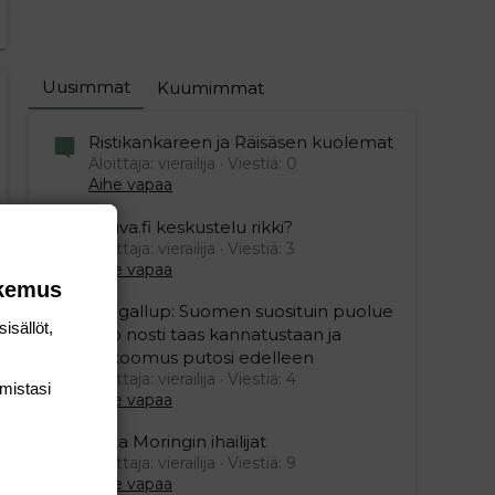
Uusimmat
Kuumimmat
editoriin…
sele
Ristikankareen ja Räisäsen kuolemat
Aloittaja: vierailija
Viestiä: 0
Aihe vapaa
Vauva.fi keskustelu rikki?
Aloittaja: vierailija
Viestiä: 3
Aihe vapaa
okemus
Yle gallup: Suomen suosituin puolue
isällöt,
Sdp nosti taas kannatustaan ja
kokoomus putosi edelleen
Aloittaja: vierailija
Viestiä: 4
mis­tasi
Aihe vapaa
Mika Moringin ihailijat
Aloittaja: vierailija
Viestiä: 9
Aihe vapaa