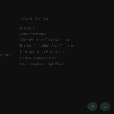
OTA YHTEYTTÄ
Toimitus
Palautelomake
Päätoimittaja: Erkki Meriluoto
Toimituspäällikkö: Anu Vaskimo
Tuottaja: Anna Huuhtanen
inonta
Sähköpostiosoitteet:
etunimi.sukunimi@otava.fi
Ylös
Bott