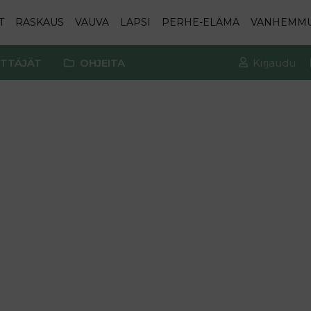
T
RASKAUS
VAUVA
LAPSI
PERHE-ELÄMÄ
VANHEMM
TTÄJÄT
OHJEITA
Kirjaudu