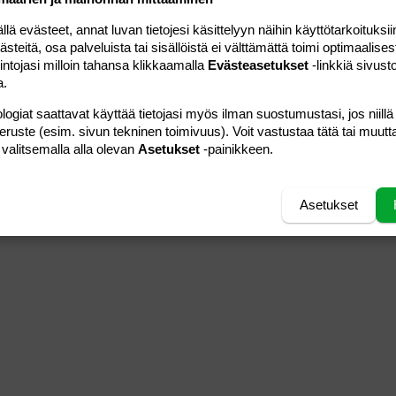
martsu
Luettu
331
 evästeet, annat luvan tietojesi käsittelyyn näihin käyttötarkoituksiin
teitä, osa palveluista tai sisällöistä ei välttämättä toimi optimaalisest
13.04.2005
Viestiä
12
intojasi milloin tahansa klikkaamalla
Evästeasetukset
-linkkiä sivust
äiti
Luettu
385
a.
logiat saattavat käyttää tietojasi myös ilman suostumustasi, jos niillä
27.04.2005
Viestiä
0
äiti x 2
peruste (esim. sivun tekninen toimivuus). Voit vastustaa tätä tai muutt
Luettu
232
 valitsemalla alla olevan
Asetukset
-painikkeen.
03.05.2007
Viestiä
33
Talvicci
Luettu
1K
Asetukset