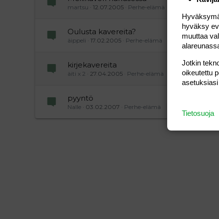
martsu
12.07.2005
Perhe-elämä
Hyväksymällä
hyväksy eväs
Oulusta kavereita?
muuttaa val
äippeli
17.02.2005
Perhe-elämä
alareunass
Jotkin tekno
kirjekavereita
oikeutettu 
äiti x 2
27.04.2005
Perhe-elämä
asetuksiasi
pyyntö
Nalle
03.02.2007
Perhe-elämä
2
Tietosuoja