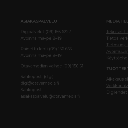
ASIAKASPALVELU
MEDIATIE
Digipalvelut (09) 156 6227
Tekniset ti
Avoinna ma–pe 8–19
Tietoa verk
Tietosuoja
Painettu lehti (09) 156 665
Avoimuusra
Avoinna ma–pe 8–19
Käyttöehd
Otavamedian vaihde (09) 156 61
TUOTTEE
Sähköposti (digi)
Aikakausle
digi@otavamedia.fi
Verkkopalv
Sähköposti
Digilehdet
asiakaspalvelu@otavamedia.fi