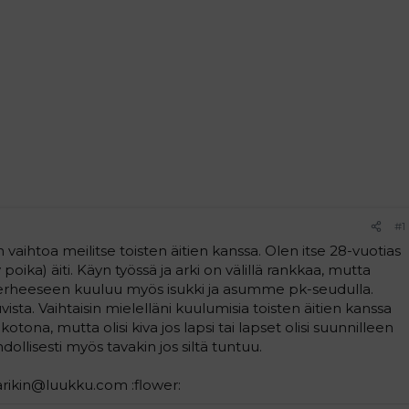
#1
n vaihtoa meilitse toisten äitien kanssa. Olen itse 28-vuotias
poika) äiti. Käyn työssä ja arki on välillä rankkaa, mutta
. Perheeseen kuuluu myös isukki ja asumme pk-seudulla.
vista. Vaihtaisin mielelläni kuulumisia toisten äitien kanssa
kotona, mutta olisi kiva jos lapsi tai lapset olisi suunnilleen
dollisesti myös tavakin jos siltä tuntuu.
marikin@luukku.com :flower: