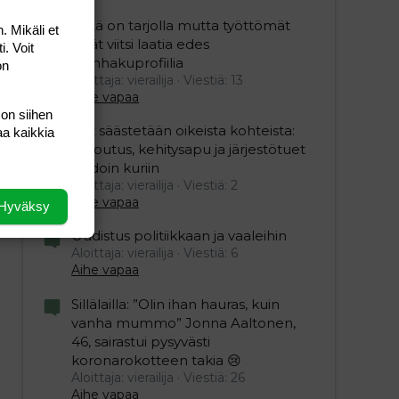
Töitä on tarjolla mutta työttömät
. Mikäli et
eivät viitsi laatia edes
i. Voit
työnhakuprofiilia
on
Aloittaja: vierailija
Viestiä: 13
Aihe vapaa
 on siihen
Nyt säästetään oikeista kohteista:
aa kaikkia
kotoutus, kehitysapu ja järjestötuet
vihdoin kuriin
Aloittaja: vierailija
Viestiä: 2
Aihe vapaa
Hyväksy
Uudistus politiikkaan ja vaaleihin
Aloittaja: vierailija
Viestiä: 6
Aihe vapaa
Sillälailla: ”Olin ihan hauras, kuin
vanha mummo” Jonna Aaltonen,
46, sairastui pysyvästi
koronarokotteen takia 😢
Aloittaja: vierailija
Viestiä: 26
Aihe vapaa