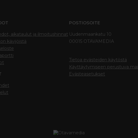
DOT
POSTIOSOITE
edot, aikataulut ja ilmoitushinnat
Uudenmaankatu 10
on kävijöistä
00015 OTAVAMEDIA
seloste
portti
Tietoa evästeiden käytöstä
ot
Käyttäytymiseen perustuva ma
T
Evästeasetukset
hdet
elut