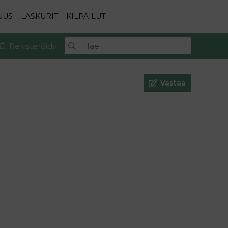
UUS
LASKURIT
KILPAILUT
Rekisteröidy
Vastaa