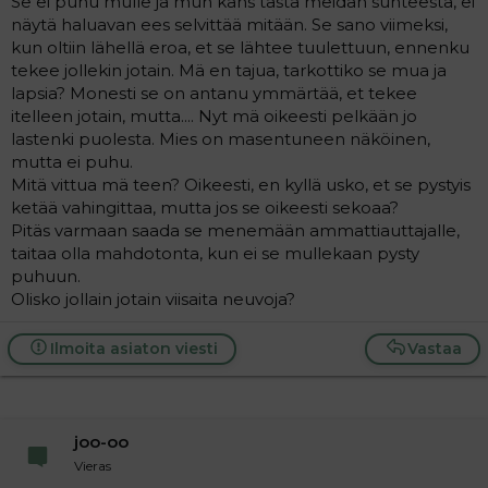
Se ei puhu mulle ja mun kans tästä meidän suhteesta, ei
a
näytä haluavan ees selvittää mitään. Se sano viimeksi,
j
kun oltiin lähellä eroa, et se lähtee tuulettuun, ennenku
a
tekee jollekin jotain. Mä en tajua, tarkottiko se mua ja
lapsia? Monesti se on antanu ymmärtää, et tekee
itelleen jotain, mutta.... Nyt mä oikeesti pelkään jo
lastenki puolesta. Mies on masentuneen näköinen,
mutta ei puhu.
Mitä vittua mä teen? Oikeesti, en kyllä usko, et se pystyis
ketää vahingittaa, mutta jos se oikeesti sekoaa?
Pitäs varmaan saada se menemään ammattiauttajalle,
taitaa olla mahdotonta, kun ei se mullekaan pysty
puhuun.
Olisko jollain jotain viisaita neuvoja?
Ilmoita asiaton viesti
Vastaa
joo-oo
Vieras