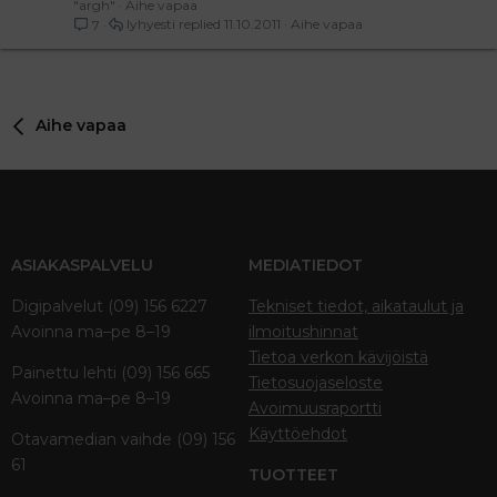
"argh"
Aihe vapaa
lyhyesti
11.10.2011
Aihe vapaa
7
Aihe vapaa
ASIAKASPALVELU
MEDIATIEDOT
Digipalvelut (09) 156 6227
Tekniset tiedot, aikataulut ja
Avoinna ma–pe 8–19
ilmoitushinnat
Tietoa verkon kävijöistä
Painettu lehti (09) 156 665
Tietosuojaseloste
Avoinna ma–pe 8–19
Avoimuusraportti
Käyttöehdot
Otavamedian vaihde (09) 156
61
TUOTTEET