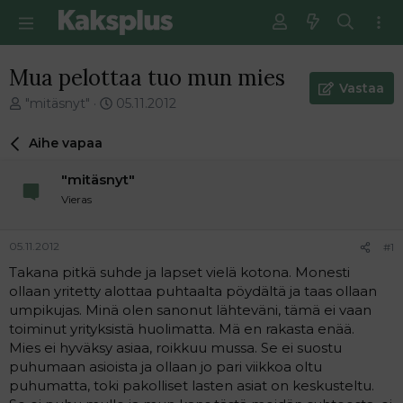
Mua pelottaa tuo mun mies
Vastaa
V
E
"mitäsnyt"
05.11.2012
i
n
e
s
Aihe vapaa
s
i
t
m
"mitäsnyt"
i
m
Vieras
k
ä
e
i
t
n
05.11.2012
#1
j
e
Takana pitkä suhde ja lapset vielä kotona. Monesti
u
n
ollaan yritetty alottaa puhtaalta pöydältä ja taas ollaan
n
v
a
i
umpikujas. Minä olen sanonut lähteväni, tämä ei vaan
l
e
toiminut yrityksistä huolimatta. Mä en rakasta enää.
o
s
Mies ei hyväksy asiaa, roikkuu mussa. Se ei suostu
i
t
puhumaan asioista ja ollaan jo pari viikkoa oltu
t
i
puhumatta, toki pakolliset lasten asiat on keskusteltu.
t