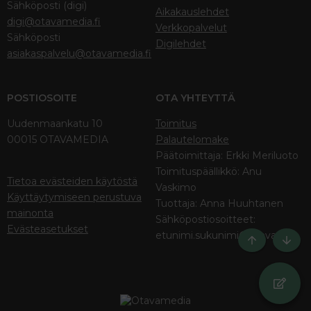
Sähköposti (digi)
Aikakauslehdet
digi@otavamedia.fi
Verkkopalvelut
Sähköposti
Digilehdet
asiakaspalvelu@otavamedia.fi
POSTIOSOITE
OTA YHTEYTTÄ
Uudenmaankatu 10
Toimitus
00015 OTAVAMEDIA
Palautelomake
Päätoimittaja: Erkki Meriluoto
Toimituspäällikkö: Anu
Tietoa evästeiden käytöstä
Vaskimo
Käyttäytymiseen perustuva
Tuottaja: Anna Huuhtanen
mainonta
Sähköpostiosoitteet:
Evästeasetukset
etunimi.sukunimi@otava.fi
Ylös
Bott