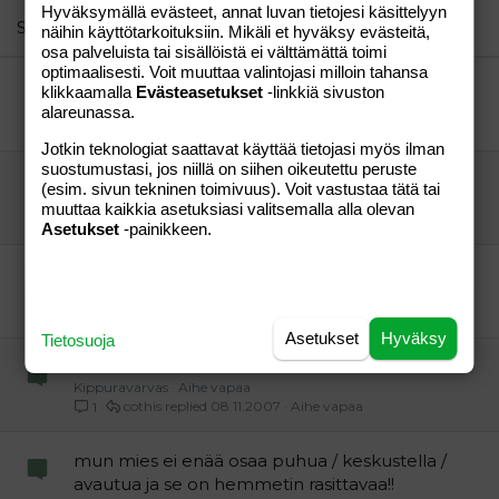
Hyväksymällä evästeet, annat luvan tietojesi käsittelyyn
26
Trebuchet MS
Similar threads
näihin käyttötarkoituksiin. Mikäli et hyväksy evästeitä,
osa palveluista tai sisällöistä ei välttämättä toimi
Verdana
optimaalisesti. Voit muuttaa valintojasi milloin tahansa
Mies ei halua mua.
klikkaamalla
Evästeasetukset
-linkkiä sivuston
surullista
Aihe vapaa
alareunassa.
Meillä näin
12.05.2014
Aihe vapaa
14
Jotkin teknologiat saattavat käyttää tietojasi myös ilman
suostumustasi, jos niillä on siihen oikeutettu peruste
Mua pelottaa!! :o
(esim. sivun tekninen toimivuus). Voit vastustaa tätä tai
Pesky Pixie
Aihe vapaa
muuttaa kaikkia asetuksiasi valitsemalla alla olevan
Pesky Pixie
18.04.2010
Aihe vapaa
14
Asetukset
-painikkeen.
Mua pelottaa!
PakkoHarmaantua:S
Aihe vapaa
-alottaja
16.06.2007
Aihe vapaa
2
Asetukset
Hyväksy
Tietosuoja
Eeehhehhh
Kippuravarvas
Aihe vapaa
cothis
08.11.2007
Aihe vapaa
1
mun mies ei enää osaa puhua / keskustella /
avautua ja se on hemmetin rasittavaa!!