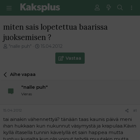
miten sais lopetettua baarissa
juoksemisen ?
V
E
"nalle puh"
15.04.2012
i
n
e
s
Vastaa
s
i
t
m
Aihe vapaa
i
m
k
ä
"nalle puh"
e
i
t
n
Vieras
j
e
u
n
15.04.2012
#1
n
v
a
i
tai ainakin vähennettyä? tänään taas kaunis päivä meni
l
e
ihan hukkaan kun nukunnut väsymystä ja krapulaa.Kävin
o
s
kyllä iltasella tunnin kävelyllä et sain happea mutta
i
t
tuntuu kurjalta kun olis voinut tehdä muutakin mutta