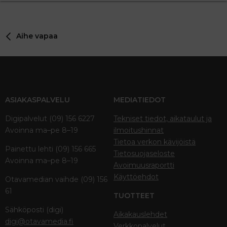
Aihe vapaa
ASIAKASPALVELU
MEDIATIEDOT
Digipalvelut (09) 156 6227
Tekniset tiedot, aikataulut ja
Avoinna ma–pe 8–19
ilmoitushinnat
Tietoa verkon kävijöistä
Painettu lehti (09) 156 665
Tietosuojaseloste
Avoinna ma–pe 8–19
Avoimuusraportti
Käyttöehdot
Otavamedian vaihde (09) 156
61
TUOTTEET
Sähköposti (digi)
Aikakauslehdet
digi@otavamedia.fi
Verkkopalvelut