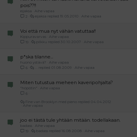
pois??!!
eijaksa
Aihe vapaa
eijaksa
19.05.2010
Aihe vapaa
2
Voi että mua nyt vähän vatuttaa!!
Kippuravarvas
Aihe vapaa
pilkku
30.10.2007
Aihe vapaa
19
p*ska tilanne...
huono ystävä?
Aihe vapaa
...
01.08.2009
Aihe vapaa
6
Miten tutustua mieheen kaveripohjalta?
"höpötin"
Aihe vapaa
6
Fine van Brooklyn med pieno
04.04.2012
Aihe vapaa
joo ei tästä tule yhtään mitään. todellakaan.
badass
Aihe vapaa
badass
16.08.2008
Aihe vapaa
19