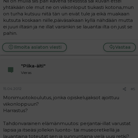
Nii on mulla siis pari kaveria tekstistä sai kuvan ettei
yhtäkään ole mut ne on viikonloput tiukasti kotona,mun
on turha kutsuu niitä tän un eivät tule ja eikä muakaan
kutsuta koskaan niille,päiväsaikaan kyllä nähdään mutta
ei juuri iltasin ja ne illat varsinkin se lauantai ilta on just se
pahin.
Ilmoita asiaton viesti
Vastaa
"Piika-äiti"
Vieras
15.04.2012
#5
Monimuotokoulutus, jonka opiskelujaksot ajoittuu
viikonloppuun?
Harrastus?
Tahdonvarainen elämänmuutos: perjantai-illat varustat
lapsia ja itseäsi jollekin luonto- tai museoretkellä ja
lauantaina toteutat sen ja sunnuntaina vielä uusi retki?