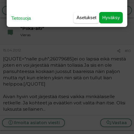
Ilmoita asiaton viesti
Vastaa
Asetukset
Hyväksy
Tietosuoja
"Piika-äiti"
Vieras
15.04.2012
#10
[QUOTE="nalle puh";26079685]ei oo lapsia eikä miestä
joten en voi järjestää mitään tollasia.Ja siis en ole
parisuhteessa koskaan juossut baareissa näin paljon
mutta nyt kun elelen yksin niin siitä on tullut liian
helppoa.[/QUOTE]
Aivan hyvin voit järjestää itsesi vaikka minkälaiselle
retkelle. Ja kohteet ja eväätkin voit valita ihan itse. Olisi
luksusta sellainen...
Ilmoita asiaton viesti
Vastaa