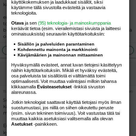
käyttökokemuksen ja laadukkaat sisällöt, siksi
kaveriani pois pakkobaareilusta.[/QUOTE]
käytämme tällä sivustolla evästeitä ja vastaavia
teknologioita.
ei oo lapsia eikä miestä joten en voi järjestää mitään
Otava
ja sen
(95) teknologia- ja mainoskumppania
tollasia.Ja siis en ole parisuhteessa koskaan juossut
keräävät tietoa (esim. vierailemis­tasi sivuista ja laitteesi
baareissa näin paljon mutta nyt kun elelen yksin niin siitä
ominaisuuk­sista) seuraaviin käyttötarkoituksiin:
on tullut liian helppoa.
Sisällön ja palveluiden parantaminen
Kohdennettu mainonta ja markkinointi
Ilmoita asiaton viesti
Vastaa
Kävijämäärien ja mainonnan mittaaminen
Hyväksymällä evästeet, annat luvan tietojesi käsittelyyn
Chala
näihin käyttötarkoituksiin. Mikäli et hyväksy evästeitä,
osa palveluista tai sisällöistä ei välttämättä toimi
Aktiivinen jäsen
optimaalisesti. Voit muuttaa valintojasi milloin tahansa
klikkaamalla
Evästeasetukset
-linkkiä sivuston
15.04.2012
#9
alareunassa.
Sun tarttee keksiä vaihtoehtoista tekemistä. Alkaa
Jotkin teknologiat saattavat käyttää tietojasi myös ilman
käymään vaikka punttiksella, aina siihen aikaan kun
suostumustasi, jos niillä on siihen oikeutettu peruste
muuten aloittelisit pohjien ottoa tmv.
(esim. sivun tekninen toimivuus). Voit vastustaa tätä tai
muuttaa kaikkia asetuksiasi valitsemalla alla olevan
Asetukset
-painikkeen.
Eipä sitä sun puolesta voi kukaan tehdä, tahdonvoimaa
kysyy