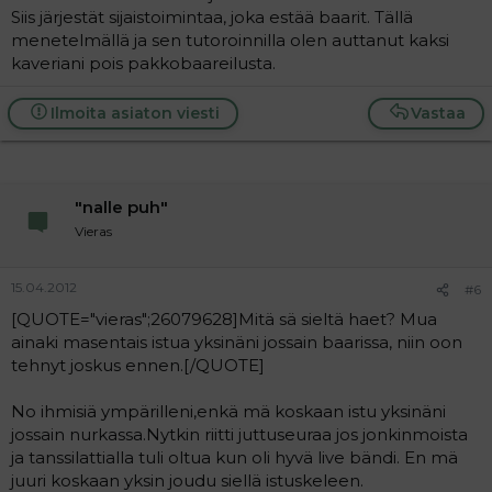
Siis järjestät sijaistoimintaa, joka estää baarit. Tällä
menetelmällä ja sen tutoroinnilla olen auttanut kaksi
kaveriani pois pakkobaareilusta.
Ilmoita asiaton viesti
Vastaa
"nalle puh"
Vieras
15.04.2012
#6
[QUOTE="vieras";26079628]Mitä sä sieltä haet? Mua
ainaki masentais istua yksinäni jossain baarissa, niin oon
tehnyt joskus ennen.[/QUOTE]
No ihmisiä ympärilleni,enkä mä koskaan istu yksinäni
jossain nurkassa.Nytkin riitti juttuseuraa jos jonkinmoista
ja tanssilattialla tuli oltua kun oli hyvä live bändi. En mä
juuri koskaan yksin joudu siellä istuskeleen.