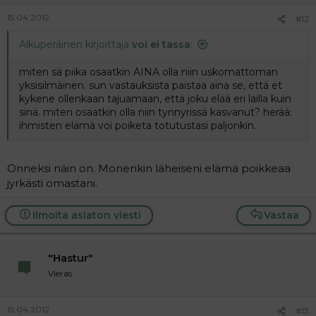
15.04.2012
#12
Alkuperäinen kirjoittaja
voi ei tassa
:
miten sä piika osaatkin AINA olla niin uskomattoman
yksisilmäinen. sun vastauksista paistaa aina se, että et
kykene ollenkaan tajuamaan, että joku elää eri lailla kuin
sinä. miten osaatkin olla niin tynnyrissä kasvanut? herää:
ihmisten elämä voi poiketa totutustasi paljonkin.
Onneksi näin on. Monenkin läheiseni elämä poikkeaa
jyrkästi omastani.
Ilmoita asiaton viesti
Vastaa
"Hastur"
Vieras
15.04.2012
#13