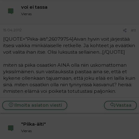
voi ei tassa
Vieras
15.04.2012
#11
[QUOTE="Piika-äiti";26079754]Aivan hyvin voit järjestää
itsesi vaikka minkälaiselle retkelle. Ja kohteet ja eväätkin
voit valita ihan itse. Olisi luksusta sellainen...[/QUOTE]
miten sä piika osaatkin AINA olla niin uskomattoman
yksisilmäinen. sun vastauksista paistaa aina se, että et
kykene ollenkaan tajuamaan, että joku elää eri lailla kuin
sinä. miten osaatkin olla niin tynnyrissä kasvanut? herää:
ihmisten elämä voi poiketa totutustasi paljonkin.
Ilmoita asiaton viesti
Vastaa
"Piika-äiti"
Vieras