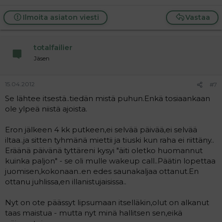
Ilmoita asiaton viesti
Vastaa
totalfailier
Jäsen
15.04.2012
#7
Se lähtee itsestä..tiedän mistä puhun.Enkä tosiaankaan
ole ylpeä niistä ajoista.
Eron jälkeen 4 kk putkeen,ei selvää päivää,ei selvää
iltaa..ja sitten tyhmänä miettii ja tiuski kun raha ei riittäny..
Eräänä päivänä tyttäreni kysyi "äiti oletko huomannut
kuinka paljon" - se oli mulle wakeup call..Päätin lopettaa
juomisen,kokonaan..en edes saunakaljaa ottanut.En
ottanu juhlissa,en illanistujaisissa..
Nyt on ote päässyt lipsumaan itselläkin,olut on alkanut
taas maistua - mutta nyt minä hallitsen sen,eikä