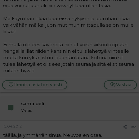
t
i
eipä voinut kun oli niin väsynyt baari illan takia.
t
a
Mä käyn ihan liikaa baareissa nykyisin ja juon ihan liikaa
j
a
vaik vähän mä kai juon mut mun mittapulla se on mulle
liikaa!
Ei mulla ole ees kavereita niin et voisin viikonloppusin
hengailla illat niiden kans niin ei tulis lähettyä viihteelle
mutta kun yksin istun lauantai ilatana kotona niin sit
tulee lähettyä et olis ees jotain seuraa ja siitä ei sit seuraa
mitään hyvää.
Ilmoita asiaton viesti
Vastaa
sama peli
Vieras
15.04.2012
#2
täällä, ja ymmärrän sinua. Neuvoa en osaa.