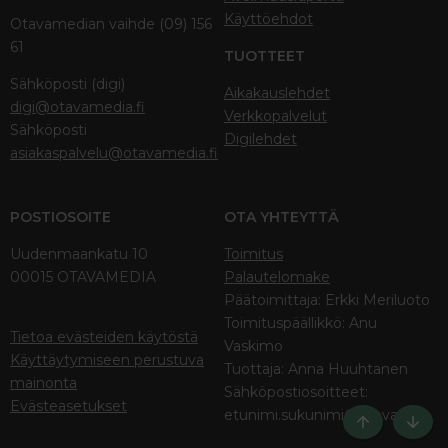
Käyttöehdot
Otavamedian vaihde (09) 156
61
TUOTTEET
Sähköposti (digi)
Aikakauslehdet
digi@otavamedia.fi
Verkkopalvelut
Sähköposti
Digilehdet
asiakaspalvelu@otavamedia.fi
POSTIOSOITE
OTA YHTEYTTÄ
Uudenmaankatu 10
Toimitus
00015 OTAVAMEDIA
Palautelomake
Päätoimittaja: Erkki Meriluoto
Toimituspäällikkö: Anu
Tietoa evästeiden käytöstä
Vaskimo
Käyttäytymiseen perustuva
Tuottaja: Anna Huuhtanen
mainonta
Sähköpostiosoitteet:
Evästeasetukset
etunimi.sukunimi@otava.fi
Ylös
Bott