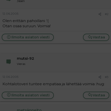
Jäsen
a
j
a
12.06.2005
#2
Olen erittäin pahoillani :'(
Otan osaa suruun. Voimia!
Ilmoita asiaton viesti
Vastaa
mutsi-92
Vieras
12.06.2005
#3
Kohtalotoveri tuntee empatiaa ja lähettää voimia :hug:
Ilmoita asiaton viesti
Vastaa
metsänneito