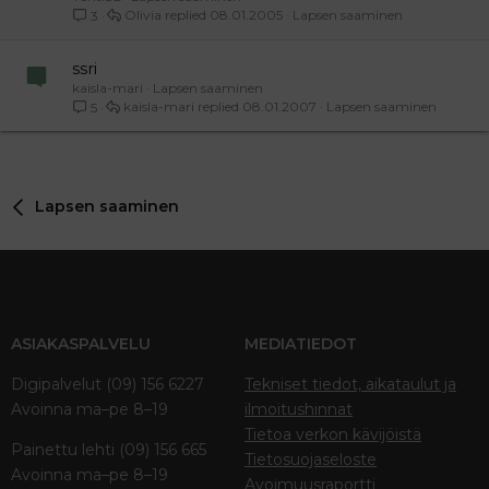
Olivia
08.01.2005
Lapsen saaminen
3
ssri
kaisla-mari
Lapsen saaminen
kaisla-mari
08.01.2007
Lapsen saaminen
5
Lapsen saaminen
ASIAKASPALVELU
MEDIATIEDOT
Digipalvelut (09) 156 6227
Tekniset tiedot, aikataulut ja
Avoinna ma–pe 8–19
ilmoitushinnat
Tietoa verkon kävijöistä
Painettu lehti (09) 156 665
Tietosuojaseloste
Avoinna ma–pe 8–19
Avoimuusraportti