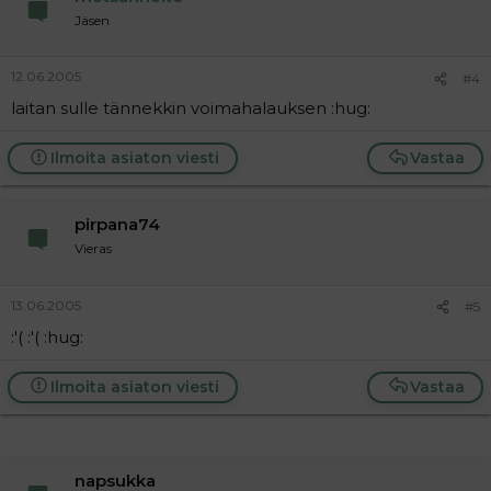
Jäsen
12.06.2005
#4
laitan sulle tännekkin voimahalauksen :hug:
Ilmoita asiaton viesti
Vastaa
pirpana74
Vieras
13.06.2005
#5
:'( :'( :hug:
Ilmoita asiaton viesti
Vastaa
napsukka