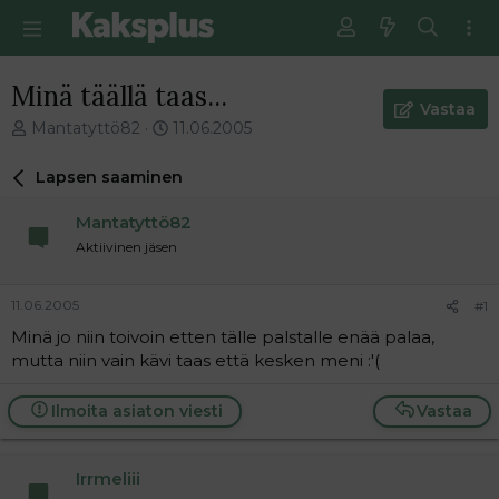
Minä täällä taas...
Vastaa
V
E
Mantatyttö82
11.06.2005
i
n
e
s
Lapsen saaminen
s
i
t
m
Mantatyttö82
i
m
Aktiivinen jäsen
k
ä
e
i
t
n
11.06.2005
#1
j
e
Minä jo niin toivoin etten tälle palstalle enää palaa,
u
n
mutta niin vain kävi taas että kesken meni :'(
n
v
a
i
l
e
Ilmoita asiaton viesti
Vastaa
o
s
i
t
t
i
Irrmeliii
t