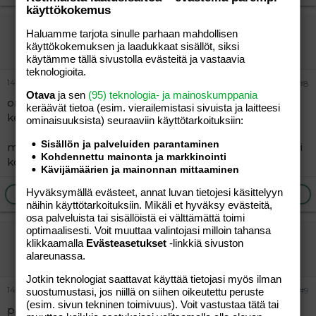
käyttökokemus
senni04
Haluamme tarjota sinulle parhaan mahdollisen
käyttökokemuksen ja laadukkaat sisällöt, siksi
Vieras
käytämme tällä sivustolla evästeitä ja vastaavia
teknologioita.
14.06.2005
#8
Otava
ja sen
(95) teknologia- ja mainoskumppania
onko sulla mitään syytä todettu miksi sulla menee
keräävät tietoa (esim. vierailemis­tasi sivuista ja laitteesi
kesken kuinka mones tää jo on?
ominaisuuk­sista) seuraaviin käyttötarkoituksiin:
Sisällön ja palveluiden parantaminen
mun serkun vaimolla meni 3kertaa kesken. nyt on pieni
Kohdennettu mainonta ja markkinointi
kotona jo
Kävijämäärien ja mainonnan mittaaminen
Hyväksymällä evästeet, annat luvan tietojesi käsittelyyn
Ilmoita asiaton viesti
Vastaa
näihin käyttötarkoituksiin. Mikäli et hyväksy evästeitä,
osa palveluista tai sisällöistä ei välttämättä toimi
optimaalisesti. Voit muuttaa valintojasi milloin tahansa
viola78
klikkaamalla
Evästeasetukset
-linkkiä sivuston
Jäsen
alareunassa.
Jotkin teknologiat saattavat käyttää tietojasi myös ilman
14.06.2005
#9
suostumustasi, jos niillä on siihen oikeutettu peruste
(esim. sivun tekninen toimivuus). Voit vastustaa tätä tai
paljon jaksamista :hug: