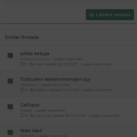
Pienennä sisennystä
Tasaa oikealle
Heading 2
15
Georgia
Justify text
Heading 3
Lähetä vastaus
18
Tahoma
22
Times New Roman
26
Trebuchet MS
Similar threads
Verdana
pitkiä ketjuja
cccccccccccccccc
Lapsen saaminen
niiiih
28.02.2007
Lapsen saaminen
7
Toistuvien keskenmenojen syy
Viivariina
Lapsen saaminen
Keekku
11.02.2010
Lapsen saaminen
3
Galluppi
naisille
Lapsen saaminen
itse myös
26.04.2006
Lapsen saaminen
6
Näin kävi!
Tähti82
Lapsen saaminen