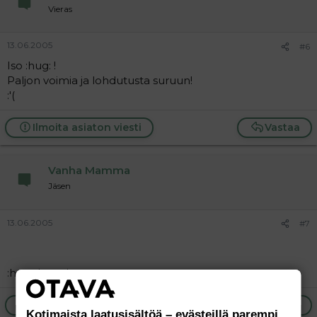
Vieras
13.06.2005
#6
Iso :hug: !
Paljon voimia ja lohdutusta suruun!
:'(
Ilmoita asiaton viesti
Vastaa
Vanha Mamma
Jäsen
13.06.2005
#7
:hug: :hug: :hug:
Ilmoita asiaton viesti
Vastaa
Kotimaista laatusisältöä – evästeillä parempi