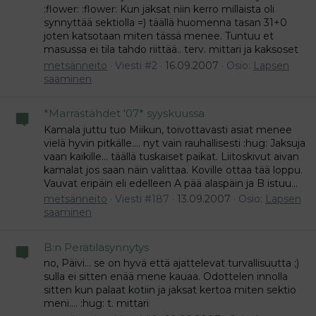
:flower: :flower: Kun jaksat niin kerro millaista oli
synnyttää sektiolla =) täällä huomenna tasan 31+0
joten katsotaan miten tässä menee. Tuntuu et
masussa ei tila tahdo riittää.. terv. mittari ja kaksoset
metsänneito
Viesti #2
16.09.2007
Osio:
Lapsen
saaminen
*Marrastähdet '07* syyskuussa
Kamala juttu tuo Miikun, toivottavasti asiat menee
vielä hyvin pitkälle.... nyt vain rauhallisesti :hug: Jaksuja
vaan kaikille... täällä tuskaiset paikat. Liitoskivut aivan
kamalat jos saan näin valittaa. Koville ottaa tää loppu.
Vauvat eripäin eli edelleen A pää alaspäin ja B istuu...
metsänneito
Viesti #187
13.09.2007
Osio:
Lapsen
saaminen
B:n Perätilasynnytys
no, Päivi... se on hyvä että ajattelevat turvallisuutta ;)
sulla ei sitten enää mene kauaa. Odottelen innolla
sitten kun palaat kotiin ja jaksat kertoa miten sektio
meni.... :hug: t. mittari