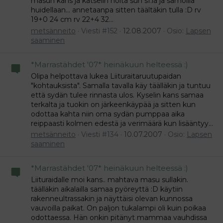
masun kans ja katselin noita sun sf:iä ja samoilla
huidellaan... annetaanpa sitten täältäkin tulla :D rv
19+0 24 cm rv 22+4 32...
metsänneito
Viesti #152
12.08.2007
Osio:
Lapsen
saaminen
*Marrastähdet '07* heinäkuun helteessä :)
Olipa helpottava lukea Liituraitaruutupaidan
"kohtauksista". Samalla tavalla käy täälläkin ja tuntuu
että sydän tulee rinnasta ulos. Kyselin kans samaa
terkalta ja tuokin on järkeenkäypää ja sitten kun
odottaa kahta niin oma sydän pumppaa aika
reippaasti kolmen edestä ja verimäärä kun lisääntyy...
metsänneito
Viesti #134
10.07.2007
Osio:
Lapsen
saaminen
*Marrastähdet '07* heinäkuun helteessä :)
Liituraidalle moi kans.. mahtava masu sullakin.
täälläkin aikalailla samaa pyöreyttä :D käytiin
rakenneultrassakin ja näyttäisi olevan kunnossa
vauvoilla paikat. On paljon tukalampi oli kuin poikaa
odottaessa. Hän onkin pitänyt mammaa vauhdissa