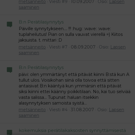
metsänneito
Viesti #9
10.09.2007
Osio:
Lapsen
saaminen
B:n Perätilasynnytys
Päiville synnytykseen.... !!! :hug: :wave: :wave:
tuplaheilutus! Pian on sulla vauvat vierellä =) Kiitos
jaksuista. t. mittari :D
metsänneito
Viesti #7
08.09.2007
Osio:
Lapsen
saaminen
B:n Perätilasynnytys
päivi: olen ymmärtänyt että pitävät kiinni B:stä kun A
tullut ulos. Voisikohan siinä olla toivoa että sitten
antaisivat B:n kääntyä kun ymmärsin että pitävät
siksi kiinni ettei käänny poikkitilaan. No, kai tuo selviää
vasta salissa... Tupunat: haluan itsekkin
alasynnytyksen samoista syistä...
metsänneito
Viesti #4
31.08.2007
Osio:
Lapsen
saaminen
kokemuksia perätilakaksosten synnyttämisestä