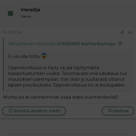
Vierailija
Vieras
12.05.2026
#8
Alkuperäinen kirjoittaja
JONSERED Karhunkantaja
:
Ei voi olla totta
Oppivelvollisuus ei täyty tai jää täyttymättä
lisäopetustuntien vuoksi. Toivottavasti ensi lukukausi tuo
muutoksen parempaan. Itse olisin jo luultavasti ottanut
lapsen pois koulusta. Oppivelvollisuus on, ei koulupakko.
Mutta jos ei vanhemmat osaa edes suomenkieltä?
Ilmoita asiaton viesti
Vastaa