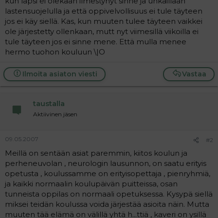
kun lapsi ei olekaan ilmestynyt sinne ja uhkaillaan
a
lastensuojelulla ja että oppivelvollisuus ei tule täyteen
j
jos ei käy siellä. Kas, kun muuten tulee täyteen vaikkei
a
ole järjestetty ollenkaan, mutt nyt viimesillä viikoilla ei
tule täyteen jos ei sinne mene. Että mulla menee
hermo tuohon kouluun \|O
Ilmoita asiaton viesti
Vastaa
taustalla
Aktiivinen jäsen
09.05.2007
#2
Meillä on sentään asiat paremmin, kiitos koulun ja
perheneuvolan , neurologin lausunnon, on saatu erityis
opetusta , koulussamme on erityisopettaja , pienryhmiä,
ja kaikki normaalin koulupäivän puitteissa, osan
tunneista oppilas on normaali opetuksessa. Kysypä siellä
miksei teidän koulussa voida järjestää asioita näin. Mutta
muuten tää elämä on välillä yhtä h...ttiä , kaveri on ysillä