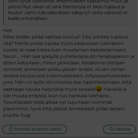
suht hyvät tukitoimet ensimmäisen osalta,mut muut jäi
piiloon.Nyt ollaan sit siinä tilanteessa et ekan tuplaus ja
koulun vaihto lukivaikeuksien takia,nyt vasta uskoivat et
kaikki ei kohdillaan.
Hei!
Miksi teidän pitää vaihtaa koulua? Eikö pelkkä tuplaus
riitä? Meillä poika tuplaa myös ekaluokan lukihäiriön
vuoksi; ei osaa lukea kuin muutaman kaksikirjaimisen
tavun.... Hän saa syksyllä puheterapeutin terapiajakson ja
sitten katsotaan, miten jatketaan. Kesäloma otetaan
rennosti; annetaan pikku-jätkän levätä; oli sen verran
rankka kouluvuosi tutkimuksineen, erityisopetuksineen
yms. Hän on kyllä niin innokas itse harjoittelemaan, että
saattaapi haluta harjotella myös kesällä!
Hänellä ei
ole muuta erityistä, kuin tuo hankala lukihäiriö...
Toivottavasti teillä alkaa nyt sujumaan hommat
paremmin; hyvä että jaksoit sinnikkäästi pitää lapsen
puolta :hug:
Ilmoita asiaton viesti
Vastaa