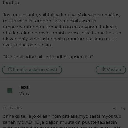
taottua.
Jos muu ei auta, vaihtakaa koulua. Vaikea ja iso päätös,
mutta voi olla tarpeen. Itsekunnioituksen ja
omanarvontunnon kannalta on ensiarvoisen tärkeää,
että lapsi kokee myös onnistuvansa, eikä tunne koulun
olevan erityisopetustunneilla puurtamista, kun muut
ovat jo päässeet kotiin.
*itse sekä adhd-äiti, että adhd-lapsien äiti*
Ilmoita asiaton viesti
Vastaa
lapsi
Vieras
09.05.2007
#4
onneksi teillä jo ollaan noin pitkällä,myö saatii myös tuo
sanahirviö ADHD,ja paljon muutakin puutteita.Saatiin