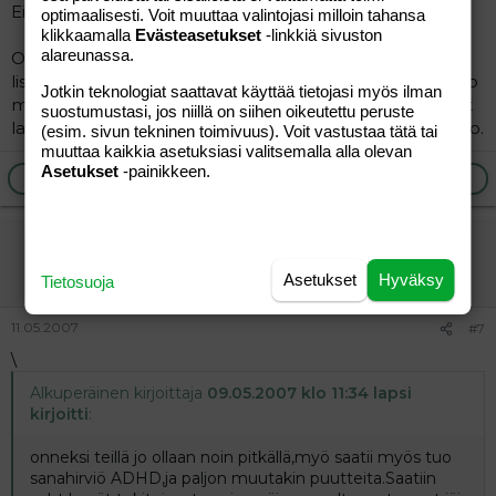
Ei voi olla totta
optimaalisesti. Voit muuttaa valintojasi milloin tahansa
klikkaamalla
Evästeasetukset
-linkkiä sivuston
alareunassa.
Oppivelvollisuus ei täyty tai jää täyttymättä
lisäopetustuntien vuoksi. Toivottavasti ensi lukukausi tuo
Jotkin teknologiat saattavat käyttää tietojasi myös ilman
muutoksen parempaan. Itse olisin jo luultavasti ottanut
suostumustasi, jos niillä on siihen oikeutettu peruste
lapsen pois koulusta. Oppivelvollisuus on, ei koulupakko.
(esim. sivun tekninen toimivuus). Voit vastustaa tätä tai
muuttaa kaikkia asetuksiasi valitsemalla alla olevan
Asetukset
-painikkeen.
Ilmoita asiaton viesti
Vastaa
Tättärä
Jäsen
Asetukset
Hyväksy
Tietosuoja
11.05.2007
#7
\
Alkuperäinen kirjoittaja
09.05.2007 klo 11:34 lapsi
kirjoitti
:
onneksi teillä jo ollaan noin pitkällä,myö saatii myös tuo
sanahirviö ADHD,ja paljon muutakin puutteita.Saatiin