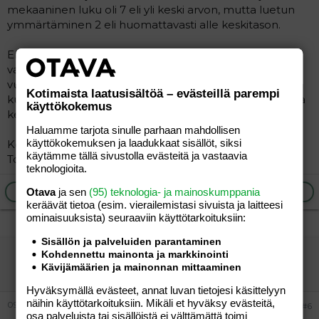
mekaaninen luku oli 7 eli yli keski arvon, mutta luetun
ymmärtäminen 2 eli huomattavasti alle keskitason.
Erityisopetusta ei olla saatu ennen tätä toukokuuta
vaikka erityisopetuspäätös on ollut myös sen kolme
vuotta. Nyt ne vaan on päättänyt ett tämä viimeinen
Kotimaista laatusisältöä – evästeillä parempi
kuukausi ala-asteella on sitten pakollista erityisopetusta
käyttökokemus
kerran viikossa tai ei tule oppivelvollisuus täyteen.
Haluamme tarjota sinulle parhaan mahdollisen
käyttökokemuksen ja laadukkaat sisällöt, siksi
Koulu onneksi muuttuu syksyllä kun siirtyy yläasteelle.
käytämme tällä sivustolla evästeitä ja vastaavia
Toivon mukaan siellä saisi sitten asian mukasta apua.......
teknologioita.
Ilmoita asiaton viesti
Vastaa
Otava
ja sen
(95) teknologia- ja mainoskumppania
keräävät tietoa (esim. vierailemis­tasi sivuista ja laitteesi
ominaisuuk­sista) seuraaviin käyttötarkoituksiin:
Sisällön ja palveluiden parantaminen
JONSERED Karhunkantaja
Kohdennettu mainonta ja markkinointi
Kävijämäärien ja mainonnan mittaaminen
Vieras
Hyväksymällä evästeet, annat luvan tietojesi käsittelyyn
näihin käyttötarkoituksiin. Mikäli et hyväksy evästeitä,
09.05.2007
#6
osa palveluista tai sisällöistä ei välttämättä toimi