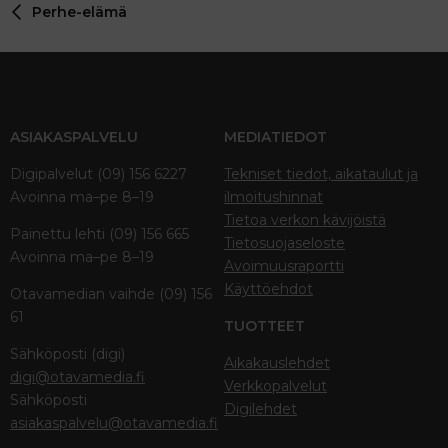
Perhe-elämä
ASIAKASPALVELU
MEDIATIEDOT
Digipalvelut (09) 156 6227
Tekniset tiedot, aikataulut ja
Avoinna ma–pe 8–19
ilmoitushinnat
Tietoa verkon kävijöistä
Painettu lehti (09) 156 665
Tietosuojaseloste
Avoinna ma–pe 8–19
Avoimuusraportti
Käyttöehdot
Otavamedian vaihde (09) 156
61
TUOTTEET
Sähköposti (digi)
Aikakauslehdet
digi@otavamedia.fi
Verkkopalvelut
Sähköposti
Digilehdet
asiakaspalvelu@otavamedia.fi