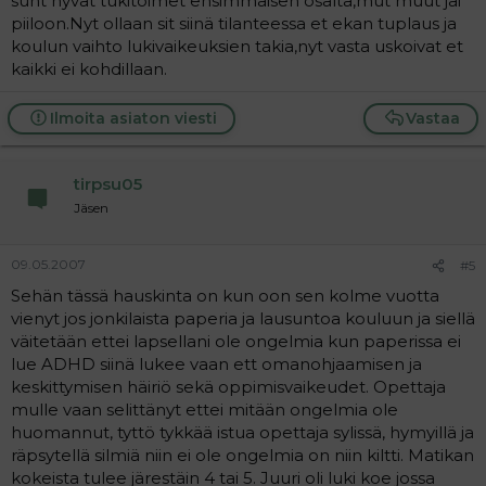
suht hyvät tukitoimet ensimmäisen osalta,mut muut jäi
piiloon.Nyt ollaan sit siinä tilanteessa et ekan tuplaus ja
koulun vaihto lukivaikeuksien takia,nyt vasta uskoivat et
kaikki ei kohdillaan.
Ilmoita asiaton viesti
Vastaa
tirpsu05
Jäsen
09.05.2007
#5
Sehän tässä hauskinta on kun oon sen kolme vuotta
vienyt jos jonkilaista paperia ja lausuntoa kouluun ja siellä
väitetään ettei lapsellani ole ongelmia kun paperissa ei
lue ADHD siinä lukee vaan ett omanohjaamisen ja
keskittymisen häiriö sekä oppimisvaikeudet. Opettaja
mulle vaan selittänyt ettei mitään ongelmia ole
huomannut, tyttö tykkää istua opettaja sylissä, hymyillä ja
räpsytellä silmiä niin ei ole ongelmia on niin kiltti. Matikan
kokeista tulee järestäin 4 tai 5. Juuri oli luki koe jossa