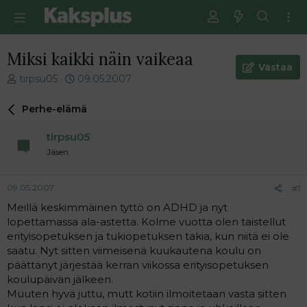
Miksi kaikki näin vaikeaa
Vastaa
V
E
tirpsu05
09.05.2007
i
n
e
s
Perhe-elämä
s
i
t
m
tirpsu05
i
m
Jäsen
k
ä
e
i
t
n
09.05.2007
#1
j
e
Meillä keskimmäinen tyttö on ADHD ja nyt
u
n
lopettamassa ala-astetta. Kolme vuotta olen taistellut
n
v
a
i
erityisopetuksen ja tukiopetuksen takia, kun niitä ei ole
l
e
saatu. Nyt sitten viimeisenä kuukautena koulu on
o
s
päättänyt järjestää kerran viikossa erityisopetuksen
i
t
koulupäivän jälkeen.
t
i
Muuten hyvä juttu, mutt kotiin ilmoitetaan vasta sitten
t