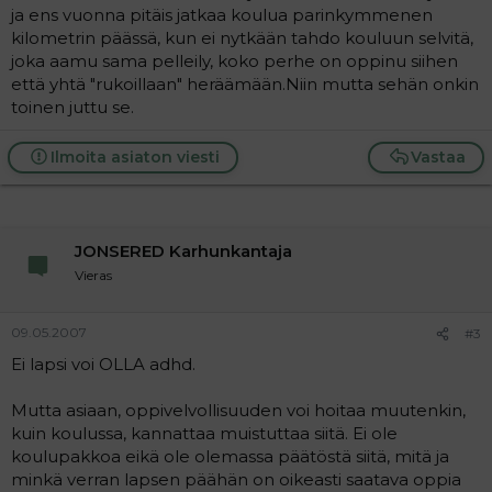
ja ens vuonna pitäis jatkaa koulua parinkymmenen
kilometrin päässä, kun ei nytkään tahdo kouluun selvitä,
joka aamu sama pelleily, koko perhe on oppinu siihen
että yhtä "rukoillaan" heräämään.Niin mutta sehän onkin
toinen juttu se.
Ilmoita asiaton viesti
Vastaa
JONSERED Karhunkantaja
Vieras
09.05.2007
#3
Ei lapsi voi OLLA adhd.
Mutta asiaan, oppivelvollisuuden voi hoitaa muutenkin,
kuin koulussa, kannattaa muistuttaa siitä. Ei ole
koulupakkoa eikä ole olemassa päätöstä siitä, mitä ja
minkä verran lapsen päähän on oikeasti saatava oppia