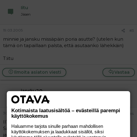
Iitu
Jäsen
19.03.2005
#3
minnie ja jansku missäpäin poria asutte? (utelen kun
tämä on tapaillaan palsta, että asutaanko lähekkäin)
T:iitu
Ilmoita asiaton viesti
Vastaa
jansku20
Vieras
Kotimaista laatusisältöä – evästeillä parempi
30.03.2005
#4
käyttökokemus
IITU!!!
Haluamme tarjota sinulle parhaan mahdollisen
Saisinko sähköpostiosotteesi??? mun on:
käyttökokemuksen ja laadukkaat sisällöt, siksi
jansku_20@hotmail.com joten mailaatko sinne???