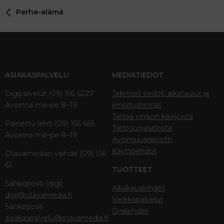
Perhe-elämä
ASIAKASPALVELU
MEDIATIEDOT
Digipalvelut (09) 156 6227
Tekniset tiedot, aikataulut ja
Avoinna ma–pe 8–19
ilmoitushinnat
Tietoa verkon kävijöistä
Painettu lehti (09) 156 665
Tietosuojaseloste
Avoinna ma–pe 8–19
Avoimuusraportti
Käyttöehdot
Otavamedian vaihde (09) 156
61
TUOTTEET
Sähköposti (digi)
Aikakauslehdet
digi@otavamedia.fi
Verkkopalvelut
Sähköposti
Digilehdet
asiakaspalvelu@otavamedia.fi