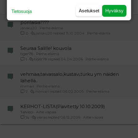
jansku20
Perhe-elämä
jansku20
19.08.2005
Perhe-elämä
0
Asetukset
Hyväksy
Tietosuoja
porilaisia????
jansku20
Perhe-elämä
jansku20
11.10.2004
Perhe-elämä
0
Seuraa Salille! kouvola
tiger78
Perhe-elämä
tiger78
04.04.2006
Perhe-elämä
1
vehmaa,taivassalo,kustavi,turku ym näiden
lähellä..
mimari
Perhe-elämä
mimari
06.02.2005
Perhe-elämä
7
KERHOT-LISTA(Päivitetty 10.10.2009)
Talvicci
Aihe vapaa
vieras
06.12.2009
Aihe vapaa
14