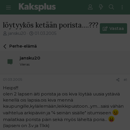
löytyykös ketään porista....???
Vastaa
V
E
jansku20
01.03.2005
i
n
e
s
Perhe-elämä
s
i
t
m
jansku20
i
m
Vieras
k
ä
e
i
t
n
01.03.2005
#1
j
e
Heips!!!
u
n
olen 2 lapsen äiti porista ja ois kiva löytää uusia ystäviä
n
v
a
i
kenellä ois lapsia.ois kiva mennä
l
e
kaupungille,kyläilemään,leikkipuistoon...ym....saisi vähän
o
s
vaihtelua arkipäiviin ja "4 seinän sisälle" istumiseen
i
t
mailatkaa porista päin sekä myös läheltä poria...
t
i
(lapseni on 3.v ja 11kk)
t