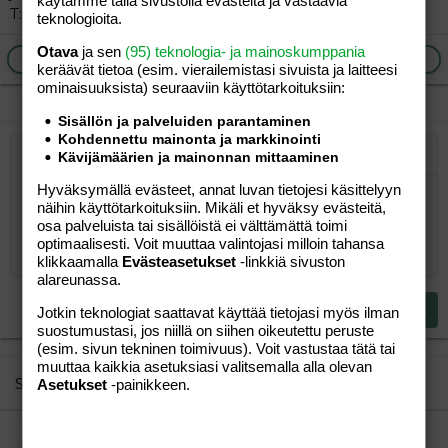
käytämme tällä sivustolla evästeitä ja vastaavia
T:Janika + Lapset
teknologioita.
Otava
ja sen
(95) teknologia- ja mainoskumppania
Ilmoita asiaton viesti
Vastaa
keräävät tietoa (esim. vierailemis­tasi sivuista ja laitteesi
ominaisuuk­sista) seuraaviin käyttötarkoituksiin:
Sisällön ja palveluiden parantaminen
Kohdennettu mainonta ja markkinointi
Kävijämäärien ja mainonnan mittaaminen
Järjestetty lista
Lihavoitu
Kursivoitu
Laajennettuun editoriin…
Lista
Laajennettuun editoriin…
Lisää hyperlinkki
Lisää kuva
Hymiöt
Laajennettuun editorii
Kumoa
Laajennettuu
Esikat
Hyväksymällä evästeet, annat luvan tietojesi käsittelyyn
Järjestämätön lista
Kirjoita vastaus...
Tasaa vasemmalle
9
Normal
Tallenna luonnos
Arial
Fontin koko
Tasaus
Lainaus
Tee uudelleen
Lisää video/media
BBCode-näkymä
Tekstiväri
Paragraph format
Lisää taulukko
Poista muotoilu
Kirjasintyyli
Insert horizontal line
Luonnokset
Yliviivaa
Spoiler
Alleviivattu
Koodi
Rivinsisäinen koodi
Rivinsisäinen spoiler
näihin käyttötarkoituksiin. Mikäli et hyväksy evästeitä,
osa palveluista tai sisällöistä ei välttämättä toimi
10
Poista luonnos
Book Antiqua
Suurenna sisennystä
Heading 1
Keskitä
optimaalisesti. Voit muuttaa valintojasi milloin tahansa
12
Courier New
klikkaamalla
Evästeasetukset
-linkkiä sivuston
Pienennä sisennystä
Tasaa oikealle
Heading 2
alareunassa.
15
Georgia
Justify text
Heading 3
Lähetä vastaus
Jotkin teknologiat saattavat käyttää tietojasi myös ilman
18
Tahoma
suostumustasi, jos niillä on siihen oikeutettu peruste
22
(esim. sivun tekninen toimivuus). Voit vastustaa tätä tai
Times New Roman
muuttaa kaikkia asetuksiasi valitsemalla alla olevan
26
Trebuchet MS
Similar threads
Asetukset
-painikkeen.
Verdana
porista seuraa...???