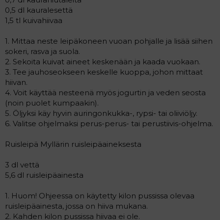
0,5 dl kauralesettä
1,5 tl kuivahiivaa
1. Mittaa neste leipäkoneen vuoan pohjalle ja lisää siihen
sokeri, rasva ja suola.
2. Sekoita kuivat aineet keskenään ja kaada vuokaan.
3. Tee jauhoseokseen keskelle kuoppa, johon mittaat
hiivan.
4. Voit käyttää nesteenä myös jogurtin ja veden seosta
(noin puolet kumpaakin).
5. Öljyksi käy hyvin auringonkukka-, rypsi- tai oliiviöljy.
6. Valitse ohjelmaksi perus-perus- tai perustiivis-ohjelma.
Ruisleipä Myllärin ruisleipäaineksesta
3 dl vettä
5,6 dl ruisleipäainesta
1. Huom! Ohjeessa on käytetty kilon pussissa olevaa
ruisleipäainesta, jossa on hiiva mukana.
2. Kahden kilon pussissa hiivaa ei ole.