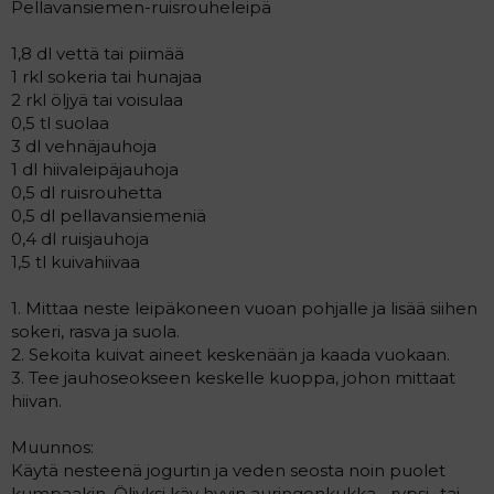
Pellavansiemen-ruisrouheleipä
1,8 dl vettä tai piimää
1 rkl sokeria tai hunajaa
2 rkl öljyä tai voisulaa
0,5 tl suolaa
3 dl vehnäjauhoja
1 dl hiivaleipäjauhoja
0,5 dl ruisrouhetta
0,5 dl pellavansiemeniä
0,4 dl ruisjauhoja
1,5 tl kuivahiivaa
1. Mittaa neste leipäkoneen vuoan pohjalle ja lisää siihen
sokeri, rasva ja suola.
2. Sekoita kuivat aineet keskenään ja kaada vuokaan.
3. Tee jauhoseokseen keskelle kuoppa, johon mittaat
hiivan.
Muunnos:
Käytä nesteenä jogurtin ja veden seosta noin puolet
kumpaakin. Öljyksi käy hyvin auringonkukka-, rypsi- tai