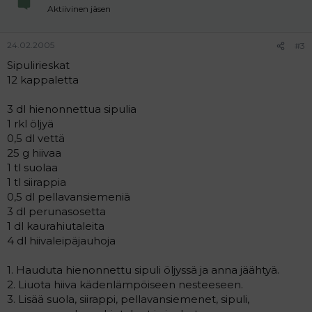
Aktiivinen jäsen
24.02.2005
#3
Sipulirieskat
12 kappaletta
3 dl hienonnettua sipulia
1 rkl öljyä
0,5 dl vettä
25 g hiivaa
1 tl suolaa
1 tl siirappia
0,5 dl pellavansiemeniä
3 dl perunasosetta
1 dl kaurahiutaleita
4 dl hiivaleipäjauhoja
1. Hauduta hienonnettu sipuli öljyssä ja anna jäähtyä.
2. Liuota hiiva kädenlämpöiseen nesteeseen.
3. Lisää suola, siirappi, pellavansiemenet, sipuli,