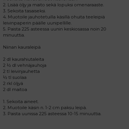
2. Lisää öljy ja maito sekä lopuksi omenaraaste.
3. Sekoita tasaiseksi.
4. Muotoile jauhotetuilla käsillä ohuita teeleipiä
leivinpaperin päälle uunipellille.
5. Paista 225 asteessa uunin keskiosassa noin 20
minuuttia.
Niinan kauraleipä
2 dl kaurahiutaleita
2 ½ dl vehnäjauhoja
2 tl leivinjauhetta
½ tl suolaa
2 rkl öljyä
2 dl maitoa
1. Sekoita aineet.
2. Muotoile käsin n. 1-2 cm paksu leipä.
3. Paista uunissa 225 asteessa 10-15 minuuttia.