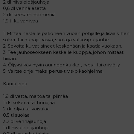
2 dl hiivaleipäjauhoja
0,6 dl vehnälesettä
2 rkl seesaminsiemeniä
1,5 tl kuivahiivaa
1. Mittaa neste leipäkoneen vuoan pohjalle ja lisää siihen
sokeri tai hunaja, rasva, suola ja valkosipulijauhe.
2. Sekoita kuivat aineet keskenään ja kaada vuokaan.
3. Tee jauhoseokseen keskelle kuoppa, johon mittaat
hiivan.
4. Öljyksi käy hyvin auringonkukka-, rypsi- tai oliiviöljy.
5. Valitse ohjelmaksi perus-tiivis-pikaohjelma.
Kauraleipä
1,8 dl vettä, maitoa tai piimää
1 rkl sokeria tai hunajaa
2 rkl öljyä tai voisulaa
0,5 tl suolaa
3,2 dl vehnäjauhoja
1 dl hiivaleipäjauhoja
0,7 dl kaurahiutaleita