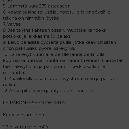
5. Lämmitä uuni 275 asteeseen.
6. Kaada taikina reilusti jauhotetulle leivinpöydälle,
taikina on nimittäin löysää.
7. Vaivaa.
8. Jaa taikina kahteen osaan, muotoile kahdeksi
pötköksi ja leikkaa ne 10 palaksi.
9. Leivo palasista pyöreitä pullia, jotka kaaviloit sitten 1
cm:n paksuisiksi pyöreiksi levyiksi.
10. Laita levyt kuumalle pellille (anna pellin olla
kuumassa uunissa muutama minuutti ennen kuin laitat
taikinalevyt sille) ja paista uunin keskitasolla n. 8
minuuttia.
11. Kaaviloi sillä aikaa loput levyistä valmiiksi ja paista
nekin.
12. Anna pitaleipien jäähtyä leivinliinan alla.
LEIPÄKONEESEEN OHJEITA
Kauraseesamileipä
1,8 dl vettä tai piimää