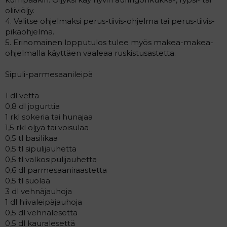
oliiviöljy.
4. Valitse ohjelmaksi perus-tiivis-ohjelma tai perus-tiivis-
pikaohjelma.
5. Erinomainen lopputulos tulee myös makea-makea-
ohjelmalla käyttäen vaaleaa ruskistusastetta.
Sipuli-parmesaanileipä
1 dl vettä
0,8 dl jogurttia
1 rkl sokeria tai hunajaa
1,5 rkl öljyä tai voisulaa
0,5 tl basilikaa
0,5 tl sipulijauhetta
0,5 tl valkosipulijauhetta
0,6 dl parmesaaniraastetta
0,5 tl suolaa
3 dl vehnäjauhoja
1 dl hiivaleipäjauhoja
0,5 dl vehnälesettä
0,5 dl kauralesettä