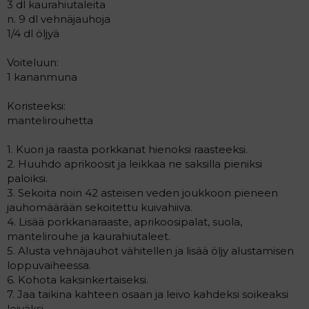
3 dl kaurahiutaleita
n. 9 dl vehnäjauhoja
1/4 dl öljyä
Voiteluun:
1 kananmuna
Koristeeksi:
mantelirouhetta
1. Kuori ja raasta porkkanat hienoksi raasteeksi.
2. Huuhdo aprikoosit ja leikkaa ne saksilla pieniksi
paloiksi.
3. Sekoita noin 42 asteisen veden joukkoon pieneen
jauhomäärään sekoitettu kuivahiiva.
4. Lisää porkkanaraaste, aprikoosipalat, suola,
mantelirouhe ja kaurahiutaleet.
5. Alusta vehnäjauhot vähitellen ja lisää öljy alustamisen
loppuvaiheessa.
6. Kohota kaksinkertaiseksi.
7. Jaa taikina kahteen osaan ja leivo kahdeksi soikeaksi
leiväksi.