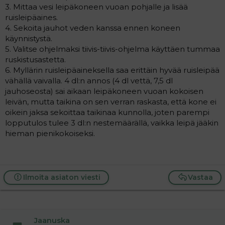
3. Mittaa vesi leipäkoneen vuoan pohjalle ja lisää
ruisleipäaines.
4. Sekoita jauhot veden kanssa ennen koneen
käynnistystä.
5. Valitse ohjelmaksi tiivis-tiivis-ohjelma käyttäen tummaa
ruskistusastetta.
6. Myllärin ruisleipäaineksella saa erittäin hyvää ruisleipää
vähällä vaivalla. 4 dl:n annos (4 dl vettä, 7,5 dl
jauhoseosta) sai aikaan leipäkoneen vuoan kokoisen
leivän, mutta taikina on sen verran raskasta, että kone ei
oikein jaksa sekoittaa taikinaa kunnolla, joten parempi
lopputulos tulee 3 dl:n nestemäärällä, vaikka leipä jääkin
hieman pienikokoiseksi.
Ilmoita asiaton viesti
Vastaa
Jaanuska