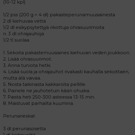
(10-12 kpl)
1/2 pss (200 g = 4 dl) pakasteperunamuusiainesta
2 dl kiehuvaa vettä
1/2 dl esikypsytettyjä rikottuja ohrasuurimoita
n. 3 dl ohrajauhoja
1/2 tl suolaa
1. Sekoita pakastemuusiaines kiehuvan veden joukkoon.
2. Lisää ohrasuurimot.
3. Anna turvota hetki.
4. Lisää suola ja ohrajauhot rivakasti kauhalla sekoittaen,
mutta älä vaivaa.
5. Nosta taikinasta kakkaroita pellille.
6. Painele ne jauhotetuin käsin ohuiksi.
7. Paista heti 250-300 asteessa 13-15 min.
8. Maistuvat parhailta kuumina.
Perunarieskat
3 dl perunasosetta
1 dl keitinvettä