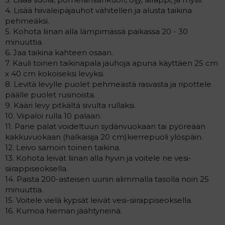
4. Lisää hiivaleipäjauhot vähitellen ja alusta taikina
pehmeäksi.
5. Kohota liinan alla lämpimässä paikassa 20 - 30
minuuttia.
6. Jaa taikina kahteen osaan.
7. Kauli toinen taikinapala jauhoja apuna käyttäen 25 cm
x 40 cm kokoiseksi levyksi.
8. Levitä levylle puolet pehmeästä rasvasta ja ripottele
päälle puolet rusinoista.
9. Kääri levy pitkältä sivulta rullaksi.
10. Viipaloi rulla 10 palaan.
11. Pane palat voideltuun sydänvuokaan tai pyöreään
kakkuvuokaan (halkaisija 20 cm)kierrepuoli ylöspäin.
12. Leivo samoin toinen taikina.
13. Kohota leivät liinan alla hyvin ja voitele ne vesi-
siirappiseoksella.
14. Paista 200-asteisen uunin alimmalla tasolla noin 25
minuuttia.
15. Voitele vielä kypsät leivät vesi-siirappiseoksella.
16. Kumoa hieman jäähtyneinä.