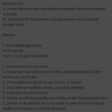
lämpiminä.
9. Ilman leivinuunia voit paistaa rieskat hyvin kuumassa
uunissa.
10. Anna pellin kuumeta uunissa ennen kuin nostat
rieskat sille.
Rieska
3 dl hiivaleipäjauhoja
½ tl suolaa
noin 1 ½ dl kylmää vettä
1. Sekoita jauhot ja suola.
2. Lisää kylmää vettä sen verran, että taikinasta tulee
kiinteä ja pehmeä.
3. Anna taikinan levät liinan alla ½-2 tuntia.
4. Jaa taikina neljään osaan, pyöritä palloiksi.
5. Kaaviloi ohuiksi leiviksi.
6. Paista leivät kuumalla pannulla ilman rasvaa yksitellen.
7. Leivät ovat valmiit, kun ne ovat hiukan kohonneet ja
niiden pinnassa on pieniä laikkuja.