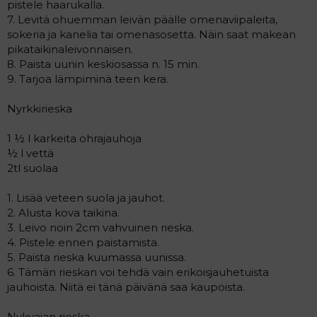
pistele haarukalla.
7. Levitä ohuemman leivän päälle omenaviipaleita,
sokeria ja kanelia tai omenasosetta. Näin saat makean
pikataikinaleivonnaisen.
8. Paista uunin keskiosassa n. 15 min.
9. Tarjoa lämpiminä teen kera.
Nyrkkirieska
1 ½ l karkeita ohrajauhoja
½ l vettä
2tl suolaa
1. Lisää veteen suola ja jauhot.
2. Alusta kova taikina.
3. Leivo noin 2cm vahvuinen rieska.
4. Pistele ennen paistamista.
5. Paista rieska kuumassa uunissa.
6. Tämän rieskan voi tehdä vain erikoisjauhetuista
jauhoista. Niitä ei tänä päivänä saa kaupoista.
Nykyajan rieska