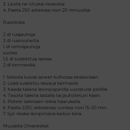
3. Levitä ne ohuiksi rieskoiksi.
4. Paista 250 asteessa noin 20 minuuttia.
Ruisrieska
2 dl ruisjauhoja
2 dl ruisrouhetta
1 dl vehnäjauhoja
suolaa
1,5 dl sulatettua rasvaa
2 dl kermaviiliä
1. Sekoita kuivat aineet kulhossa keskenään.
2. Lisää sulatettu rasva ja kermaviili.
3. Kaada taikina leivinpaperilla vuoratulle pellille.
4. Tasoita taikina lastalla tai jauhotetuin käsin.
5. Pistele taikinaan reikiä haarukalla.
6. Paista 225C asteisessa uunissa noin 15-20 min.
7. Syö rieska lämpimänä keiton kera.
Muusista Ohrarieskat