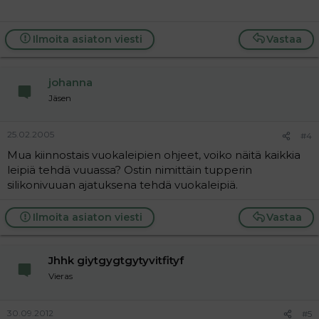
Ilmoita asiaton viesti
Vastaa
johanna
Jäsen
25.02.2005
#4
Mua kiinnostais vuokaleipien ohjeet, voiko näitä kaikkia
leipiä tehdä vuuassa? Ostin nimittäin tupperin
silikonivuuan ajatuksena tehdä vuokaleipiä.
Ilmoita asiaton viesti
Vastaa
Jhhk giytgygtgytyvitfityf
Vieras
30.09.2012
#5