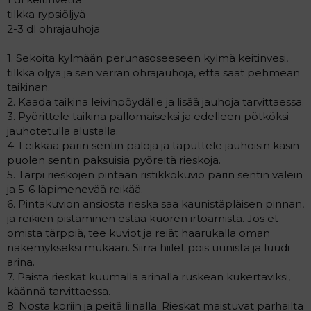
tilkka rypsiöljyä
2-3 dl ohrajauhoja
1. Sekoita kylmään perunasoseeseen kylmä keitinvesi,
tilkka öljyä ja sen verran ohrajauhoja, että saat pehmeän
taikinan.
2. Kaada taikina leivinpöydälle ja lisää jauhoja tarvittaessa.
3. Pyörittele taikina pallomaiseksi ja edelleen pötköksi
jauhotetulla alustalla.
4. Leikkaa parin sentin paloja ja taputtele jauhoisin käsin
puolen sentin paksuisia pyöreitä rieskoja.
5. Tärpi rieskojen pintaan ristikkokuvio parin sentin välein
ja 5-6 läpimenevää reikää.
6. Pintakuvion ansiosta rieska saa kaunistäpläisen pinnan,
ja reikien pistäminen estää kuoren irtoamista. Jos et
omista tärppiä, tee kuviot ja reiät haarukalla oman
näkemykseksi mukaan. Siirrä hiilet pois uunista ja luudi
arina.
7. Paista rieskat kuumalla arinalla ruskean kukertaviksi,
käännä tarvittaessa.
8. Nosta koriin ja peitä liinalla. Rieskat maistuvat parhailta