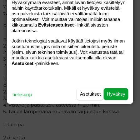
Hyväksymällä evästeet, annat luvan tietojesi käsittelyyn
7. Kypsennä 250-asteisessa uunissa kunnes pintaan
näihin käyttötarkoituksiin. Mikäli et hyväksy evästeitä,
tulee hiukan väriä.
osa palveluista tai sisällöistä ei välttämättä toimi
optimaalisesti. Voit muuttaa valintojasi milloin tahansa
klikkaamalla
Evästeasetukset
-linkkiä sivuston
Perunarieska
alareunassa.
n. 5 dl perunasosetta
Jotkin teknologiat saattavat käyttää tietojasi myös ilman
2 tl suolaa
suostumustasi, jos niillä on siihen oikeutettu peruste
2 munaa
(esim. sivun tekninen toimivuus). Voit vastustaa tätä tai
muuttaa kaikkia asetuksiasi valitsemalla alla olevan
3 dl ohrajauhoja
Asetukset
-painikkeen.
2 dl hiivaleipäjauhoja
1. Valmista ensin perunasose, tai jos on jäänyt keitettyjä
perunoita edelliseltä päivältä, tee niistä sose.
2. Lisää survokseen suola, munat ja jauhot.
Asetukset
Hyväksy
Tietosuoja
3. Taputtele taikina ohuiksi rieskoiksi suoraan pellille.
4. Pistele ja paista 250 asteessa n. 20 min.
5. Tarjoa lämpimänä munavoin tai juuston kanssa.
Pitaleipä
2 dl vettä