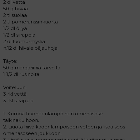
2 dl vettä
50 g hiivaa
2 tl suolaa
2 tl pomeranssinkuorta
1/2 dl öljyä
1/2 dl siirappia
2 dl luomu-mysliä
n.12 dl hiivaleipäjauhoja
Täyte:
50 g margariinia tai voita
1 1/2 dl rusinoita
Voiteluun:
3 rkl vettä
3 rkl siirappia
1. Kumoa huoneenlämpöinen omenasose
taikinakulhoon.
2. Liuota hiiva kädenlämpöiseen veteen ja lisää seos
omenasoseen joukkoon.
3. Lisää suola, pomeranssinkuori, öljy, siirappi, ja mysli.