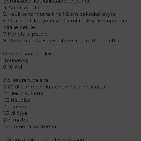
perunasose, kaurahiutaleet ja jauhot.
4. Anna kohota.
5. Kauli kohonnut taikina 1/2 cm paksuksi levyksi.
6. Ota muotilla pyöreitä (10 cm) rieskoja leivinpaperin
päälle pellille.
7. Kohota ja pistele.
8. Paista uunissa + 225 asteessa noin 10 minuuttia.
Omena-kaurateeleivät
(munaton)
8-10 kpl
2 dl kaurahiutaleita
2 1/2 dl tummaa gluteenitonta jauhoseosta
2 tl leivinjauhetta
1/2 tl suolaa
2 tl sokeria
1/2 dl öljyä
2 dl maitoa
1 iso omena raasteena
1. Sekoita kuivat aineet keskenään.