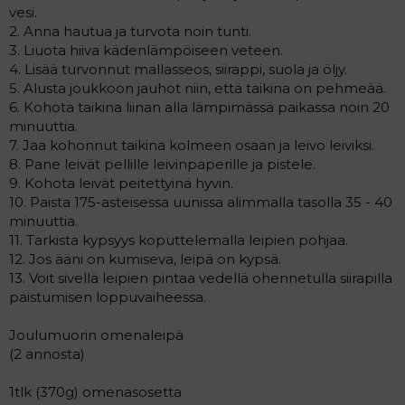
vesi.
2. Anna hautua ja turvota noin tunti.
3. Liuota hiiva kädenlämpöiseen veteen.
4. Lisää turvonnut mallasseos, siirappi, suola ja öljy.
5. Alusta joukkoon jauhot niin, että taikina on pehmeää.
6. Kohota taikina liinan alla lämpimässä paikassa noin 20
minuuttia.
7. Jaa kohonnut taikina kolmeen osaan ja leivo leiviksi.
8. Pane leivät pellille leivinpaperille ja pistele.
9. Kohota leivät peitettyinä hyvin.
10. Paista 175-asteisessa uunissa alimmalla tasolla 35 - 40
minuuttia.
11. Tarkista kypsyys koputtelemalla leipien pohjaa.
12. Jos ääni on kumiseva, leipä on kypsä.
13. Voit sivellä leipien pintaa vedellä ohennetulla siirapilla
paistumisen loppuvaiheessa.
Joulumuorin omenaleipä
(2 annosta)
1tlk (370g) omenasosetta