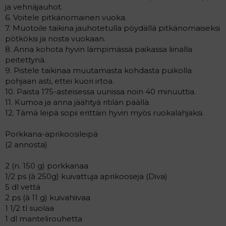
ja vehnäjauhot.
6. Voitele pitkänomainen vuoka.
7. Muotoile taikina jauhotetulla pöydällä pitkänomaiseksi
pötköksi ja nosta vuokaan.
8. Anna kohota hyvin lämpimässä paikassa liinalla
peitettynä.
9. Pistele taikinaa muutamasta kohdasta puikolla
pohjaan asti, ettei kuori irtoa.
10. Paista 175-asteisessa uunissa noin 40 minuuttia.
11. Kumoa ja anna jäähtyä ritilän päällä.
12. Tämä leipä sopii erittäin hyvin myös ruokalahjaksi.
Porkkana-aprikoosileipä
(2 annosta)
2 (n. 150 g) porkkanaa
1/2 ps (à 250g) kuivattuja aprikooseja (Diva)
5 dl vettä
2 ps (à 11 g) kuivahiivaa
1 1/2 tl suolaa
1 dl mantelirouhetta