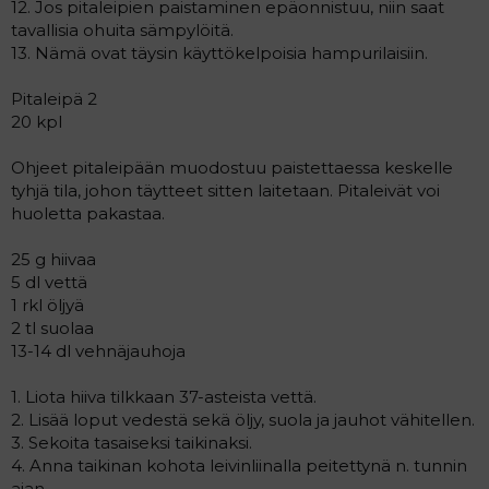
12. Jos pitaleipien paistaminen epäonnistuu, niin saat
tavallisia ohuita sämpylöitä.
13. Nämä ovat täysin käyttökelpoisia hampurilaisiin.
Pitaleipä 2
20 kpl
Ohjeet pitaleipään muodostuu paistettaessa keskelle
tyhjä tila, johon täytteet sitten laitetaan. Pitaleivät voi
huoletta pakastaa.
25 g hiivaa
5 dl vettä
1 rkl öljyä
2 tl suolaa
13-14 dl vehnäjauhoja
1. Liota hiiva tilkkaan 37-asteista vettä.
2. Lisää loput vedestä sekä öljy, suola ja jauhot vähitellen.
3. Sekoita tasaiseksi taikinaksi.
4. Anna taikinan kohota leivinliinalla peitettynä n. tunnin
ajan.