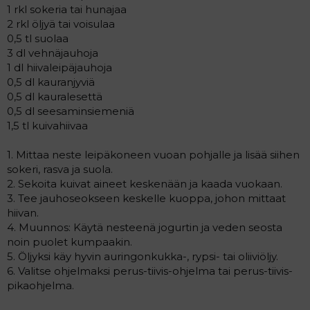
1 rkl sokeria tai hunajaa
2 rkl öljyä tai voisulaa
0,5 tl suolaa
3 dl vehnäjauhoja
1 dl hiivaleipäjauhoja
0,5 dl kauranjyviä
0,5 dl kauralesettä
0,5 dl seesaminsiemeniä
1,5 tl kuivahiivaa
1. Mittaa neste leipäkoneen vuoan pohjalle ja lisää siihen
sokeri, rasva ja suola.
2. Sekoita kuivat aineet keskenään ja kaada vuokaan.
3. Tee jauhoseokseen keskelle kuoppa, johon mittaat
hiivan.
4. Muunnos: Käytä nesteenä jogurtin ja veden seosta
noin puolet kumpaakin.
5. Öljyksi käy hyvin auringonkukka-, rypsi- tai oliiviöljy.
6. Valitse ohjelmaksi perus-tiivis-ohjelma tai perus-tiivis-
pikaohjelma.