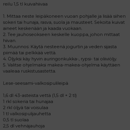
reilu 1,5 tl kuivahiivaa
1. Mittaa neste leipäkoneen vuoan pohjalle ja lisää siihen
sokeri tai hunaja, rasva, suola ja mausteet. Sekoita kuivat
aineet keskenään ja kaada vuokaan.
2. Tee jauhoseokseen keskelle kuoppa, johon mittaat
hiivan.
3. Muunnos: Käytä nesteenä jogurtin ja veden sijasta
piimää tai pelkkää vettä.
4. Öljyksi käy hyvin auringonkukka-, rypsi- tai oliiviöljy.
5. Valitse ohjelmaksi makea-makea-ohjelma käyttäen
vaaleaa ruskistusastetta.
Lese-seesami-valkosipulileipä
1,6 dl 43-asteista vettä (1,5 dl + 2 tl)
1 rkl sokeria tai hunajaa
2 rkl öljyä tai voisulaa
1 tl valkosipulijauhetta
0,5 tl suolaa
2,5 dl vehnäjauhoja