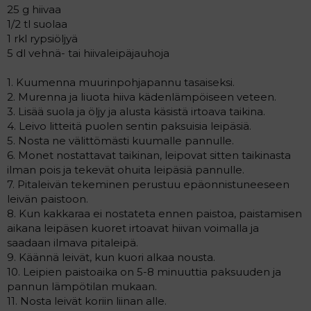
25 g hiivaa
1/2 tl suolaa
1 rkl rypsiöljyä
5 dl vehnä- tai hiivaleipäjauhoja
1. Kuumenna muurinpohjapannu tasaiseksi.
2. Murenna ja liuota hiiva kädenlämpöiseen veteen.
3. Lisää suola ja öljy ja alusta käsistä irtoava taikina.
4. Leivo litteitä puolen sentin paksuisia leipäsiä.
5. Nosta ne välittömästi kuumalle pannulle.
6. Monet nostattavat taikinan, leipovat sitten taikinasta
ilman pois ja tekevät ohuita leipäsiä pannulle.
7. Pitaleivän tekeminen perustuu epäonnistuneeseen
leivän paistoon.
8. Kun kakkaraa ei nostateta ennen paistoa, paistamisen
aikana leipäsen kuoret irtoavat hiivan voimalla ja
saadaan ilmava pitaleipä.
9. Käännä leivät, kun kuori alkaa nousta.
10. Leipien paistoaika on 5-8 minuuttia paksuuden ja
pannun lämpötilan mukaan.
11. Nosta leivät koriin liinan alle.