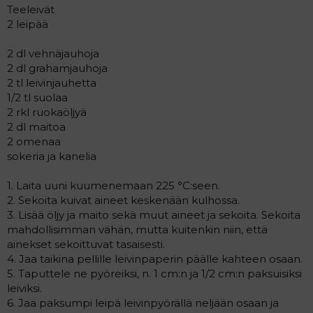
Teeleivät
2 leipää
2 dl vehnäjauhoja
2 dl grahamjauhoja
2 tl leivinjauhetta
1/2 tl suolaa
2 rkl ruokaöljyä
2 dl maitoa
2 omenaa
sokeria ja kanelia
1. Laita uuni kuumenemaan 225 °C:seen.
2. Sekoita kuivat aineet keskenään kulhossa.
3. Lisää öljy ja maito sekä muut aineet ja sekoita. Sekoita
mahdollisimman vähän, mutta kuitenkin niin, että
ainekset sekoittuvat tasaisesti.
4. Jaa taikina pellille leivinpaperin päälle kahteen osaan.
5. Taputtele ne pyöreiksi, n. 1 cm:n ja 1/2 cm:n paksuisiksi
leiviksi.
6. Jaa paksumpi leipä leivinpyörällä neljään osaan ja