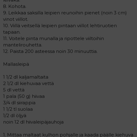
8. Kohota.
9. Leikkaa saksilla leipien reunoihin pienet (noin 3 cm)
vinot viillot.
10. Viillä veitsellä leipien pintaan viillot lehtiruotien
tapaan.
11. Voitele pinta munalla ja ripottele viiltoihin
mantelirouhetta.
12. Paista 200 asteessa noin 30 minuuttia.
Mallasleipä
1 1/2 dl kaljamaltaita
2 1/2 dl kiehuvaa vettä
5 dl vettä
1 pala (50 g) hiivaa
3/4 dl siirappia
1 1/2 tl suolaa
1/2 dl öljyä
noin 12 dl hiivaleipäjauhoja
1. Mittaa maltaat kulhon pohjalle ja kaada päälle kiehuva