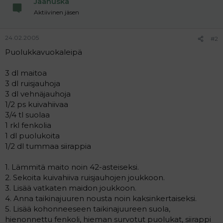
Jaanuska
a
Aktiivinen jäsen
j
a
24.02.2005
#2
Puolukkavuokaleipä
3 dl maitoa
3 dl ruisjauhoja
3 dl vehnäjauhoja
1/2 ps kuivahiivaa
3/4 tl suolaa
1 rkl fenkolia
1 dl puolukoita
1/2 dl tummaa siirappia
1. Lämmitä maito noin 42-asteiseksi.
2. Sekoita kuivahiiva ruisjauhojen joukkoon.
3. Lisää vatkaten maidon joukkoon.
4. Anna taikinajuuren nousta noin kaksinkertaiseksi.
5. Lisää kohonneeseen taikinajuureen suola,
hienonnettu fenkoli, hieman survotut puolukat, siirappi