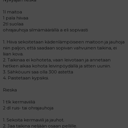
1l maitoa
1 pala hiivaa
2tl suolaa
ohrajauhoja silmämäärällä a eli sopivasti
1. Hiiva sekoitetaan kädenlämpöiseen maitoon ja jauhoja
niin paljon, että saadaan sopivan vahvuinen taikina, ei
liian kova.
2. Taikinaa ei kohoteta, vaan leivotaan ja annetaan
hetken aikaa kohota leivinpöydällä ja sitten uuniin.
3. Sähköuuni saa olla 300 astetta
4. Paistetaan kypsiksi.
Rieska
1 tlk kermaviiliä
2 dl ruis- tai ohrajauhoja
1. Sekoita kermaviili ja jauhot.
2. Jaa taikina neljään osaan pellille.