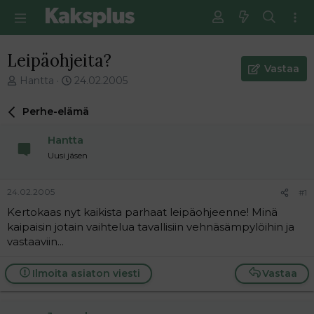
Leipäohjeita?
Vastaa
V
E
Hantta
24.02.2005
i
n
e
s
Perhe-elämä
s
i
t
m
Hantta
i
m
Uusi jäsen
k
ä
e
i
t
n
24.02.2005
#1
j
e
Kertokaas nyt kaikista parhaat leipäohjeenne! Minä
u
n
kaipaisin jotain vaihtelua tavallisiin vehnäsämpylöihin ja
n
v
a
i
vastaaviin...
l
e
o
s
Ilmoita asiaton viesti
Vastaa
i
t
t
i
t