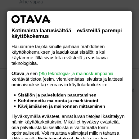
Aihe vapaa
Paljonko maksoi pohjatyöt?
Oletan että tarkoitat pohjatöillä töitä ennen
perustuksia....? Meillä ne maksoi 26 429?, aika paljon
Kotimaista laatusisältöä – evästeillä parempi
räjäyttelyä tuli meidän tontille. Sen osuus tuosta 16
käyttökokemus
000? Perustukset 16 000?, sisältäen ontelolaatat,
Haluamme tarjota sinulle parhaan mahdollisen
betonipumppauksen, linjapukkipuut, valuharkot...Eli
käyttökokemuksen ja laadukkaat sisällöt, siksi
oikeastaan kaiken, pieniäkin nikaleita...
käytämme tällä sivustolla evästeitä ja vastaavia
johanna
Viesti #2
06.05.2007
Osio:
Perhe-elämä
teknologioita.
Otava
ja sen
(95) teknologia- ja mainoskumppania
GALLUP: erikoisin nimi jonka olet kuullut!!!
keräävät tietoa (esim. vierailemis­tasi sivuista ja laitteesi
kaneli ja tutteli toisina niminä =)
ominaisuuk­sista) seuraaviin käyttötarkoituksiin:
johanna
Viesti #759
05.05.2007
Osio:
Perhe-elämä
Sisällön ja palveluiden parantaminen
Kohdennettu mainonta ja markkinointi
laittakaa linkki ibi lovesta!!!!!!!!!!!!!!!
Kävijämäärien ja mainonnan mittaaminen
kuka tietää linkin sinne videoon missä ibi sekoilee
Hyväksymällä evästeet, annat luvan tietojesi käsittelyyn
viimeisessä finaalissa? siis siinä kun ari voitti....
näihin käyttötarkoituksiin. Mikäli et hyväksy evästeitä,
voitteko laittaa linkkiä, kiitos! =) :flower:
osa palveluista tai sisällöistä ei välttämättä toimi
johanna
Viestiketju
02.05.2007
Viestiä: 4
Osio:
optimaalisesti. Voit muuttaa valintojasi milloin tahansa
Aihe vapaa
klikkaamalla
Evästeasetukset
-linkkiä sivuston