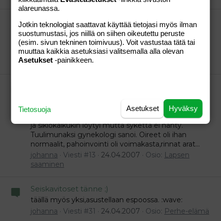
alareunassa.
Suositelkaa hyvä kuohuviini
Jotkin teknologiat saattavat käyttää tietojasi myös ilman
Ostin iltalehden testin innoittamana sitä
suostumustasi, jos niillä on siihen oikeutettu peruste
mansikkakuoharia ja oli oikein hyvää. Fresita taisi olla
(esim. sivun tekninen toimivuus). Voit vastustaa tätä tai
merkki :p Suosittelen muillekkin =)
muuttaa kaikkia asetuksiasi valitsemalla alla olevan
Asetukset
-painikkeen.
johanna
Viesti #5
30.04.2007
Osio:
Aihe vapaa
Tuulimuna?
Minulla todettiin tuulimuna (tai keskeytynyt
keskenmeno)viime viikolla. Kaavinta oli torstaina.
Asetukset
Hyväksy
Tietosuoja
Ultrassa nähtiin paljon lapsivettä, suurentunut kohtu
ja sikiökaikukin löytyi mutta sykettä ei nähty.
Tuulimunaksi gynekologi sanoi. Oireet oli ihan
normaalit, pahoinvointi oli voimakasta,rinnat arat...
johanna
Viesti #13
24.04.2007
Osio:
Lapsen
saaminen
Seiskavitoset tänne ;)
täällä myös yksi,asustellaan espoossa. :wave:
johanna
Viesti #31
24.04.2007
Osio:
Perhe-elämä