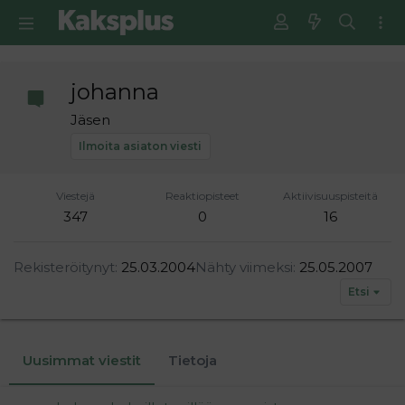
johanna
Jäsen
Ilmoita asiaton viesti
Viestejä
Reaktiopisteet
Aktiivisuuspisteitä
347
0
16
Rekisteröitynyt
25.03.2004
Nähty viimeksi
25.05.2007
Etsi
Uusimmat viestit
Tietoja