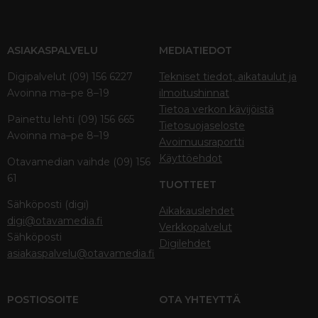
ASIAKASPALVELU
MEDIATIEDOT
Digipalvelut (09) 156 6227
Tekniset tiedot, aikataulut ja
Avoinna ma–pe 8–19
ilmoitushinnat
Tietoa verkon kävijöistä
Painettu lehti (09) 156 665
Tietosuojaseloste
Avoinna ma–pe 8–19
Avoimuusraportti
Käyttöehdot
Otavamedian vaihde (09) 156
61
TUOTTEET
Sähköposti (digi)
Aikakauslehdet
digi@otavamedia.fi
Verkkopalvelut
Sähköposti
Digilehdet
asiakaspalvelu@otavamedia.fi
POSTIOSOITE
OTA YHTEYTTÄ