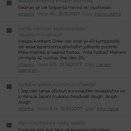
kukaan kokeillut erillään asumista
Eikähän se ole helponta mennä eri osoitteisiin.
johanna
Viesti #6
25.05.2007
Osio:
Perhe-elämä
Kanta-hämeen keskussairaalan
lapsettomuuspuoli?
Heippa konkarit! Onko niin ettei yli 40 kymppisellä
ole asiaa lapsettomuushoitoihin julkiselle puolelle.
Miksi miehesi ei saanut hoitoa... mitä hoitoa? Mieheni
on myös 42 vuotias, itse olen 35v
johanna
Viesti #15
23.05.2007
Osio:
Lapsen
saaminen
Ketkä ei tykkää euroviisuvoittajasta?
\ Jep,näin taitaa olla kun euroviisutkin leviää,kohta on
jo Kiina ja Japani mukana :headwall: :laugh: :laugh:
:laugh:
johanna
Viesti #24
13.05.2007
Osio:
Aihe vapaa
Mpr-rokotteesta rokko reaktio
9 päivää siitä, kun lapsi sai kyseisen rokotteen.