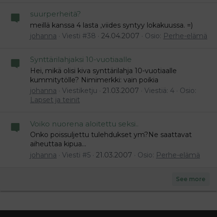
suurperheitä?
meillä kanssa 4 lasta ,viides syntyy lokakuussa. =)
johanna
Viesti #38
24.04.2007
Osio:
Perhe-elämä
Synttärilahjaksi 10-vuotiaalle
Hei, mikä olisi kiva synttärilahja 10-vuotiaalle
kummitytölle? Nimimerkki: vain poikia
johanna
Viestiketju
21.03.2007
Viestiä: 4
Osio:
Lapset ja teinit
Voiko nuorena aloitettu seksi..
Onko poissuljettu tulehdukset ym?Ne saattavat
aiheuttaa kipua...
johanna
Viesti #5
21.03.2007
Osio:
Perhe-elämä
See more