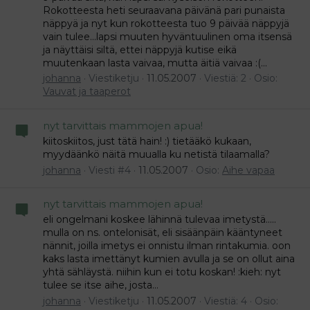
Rokotteesta heti seuraavana päivänä pari punaista
näppyä ja nyt kun rokotteesta tuo 9 päivää näppyjä
vain tulee...lapsi muuten hyväntuulinen oma itsensä
ja näyttäisi siltä, ettei näppyjä kutise eikä
muutenkaan lasta vaivaa, mutta äitiä vaivaa :(...
johanna
Viestiketju
11.05.2007
Viestiä: 2
Osio:
Vauvat ja taaperot
nyt tarvittais mammojen apua!
kiitoskiitos, just tätä hain! :) tietääkö kukaan,
myydäänkö näitä muualla ku netistä tilaamalla?
johanna
Viesti #4
11.05.2007
Osio:
Aihe vapaa
nyt tarvittais mammojen apua!
eli ongelmani koskee lähinnä tulevaa imetystä.....
mulla on ns. ontelonisät, eli sisäänpäin kääntyneet
nännit, joilla imetys ei onnistu ilman rintakumia. oon
kaks lasta imettänyt kumien avulla ja se on ollut aina
yhtä sähläystä. niihin kun ei totu koskan! :kieh: nyt
tulee se itse aihe, josta...
johanna
Viestiketju
11.05.2007
Viestiä: 4
Osio: