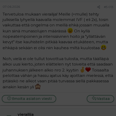
07.06.2026
#5 013
Tervetuloa mukaan vierailija! Meille (=mulle) tehty
julkisella lyhyellä kaavalla molemmat IVF ( eli 2x), tosin
vaikuttaa että ongelma on meillä ehkä jossain muualla
kuin siinä munasolujen määrässä
On kyllä
nopeatempoinen ja intenssiivinen hoito ja "yllättävän
kevyt" itse kauhistelin pitkää kaavaa etukäteen, mutta
ehkäpä sekään ei olisi niin kauhea miltä kuulostaa
Noh, vielä ei ole tullut toivottua tulosta, mutta täälläpä
alkoi uusi kierto, joten elättelen nyt toiveita että saadaan
juhannuksen jälkeen alkio nro 2. kyytiin
Toisaalta
pelottaa vähän ja hassu ajatus käy ajoittain mielessä, että
pitäisikö ne alkiot vaan pitää turvassa siellä pakkasessa
ainakin kesän yli
Ilmoita asiaton viesti
Vastaa
vierailija