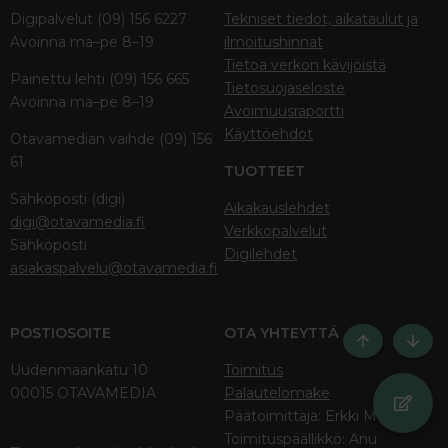
Digipalvelut (09) 156 6227
Tekniset tiedot, aikataulut ja
Avoinna ma–pe 8–19
ilmoitushinnat
Tietoa verkon kävijöistä
Painettu lehti (09) 156 665
Tietosuojaseloste
Avoinna ma–pe 8–19
Avoimuusraportti
Käyttöehdot
Otavamedian vaihde (09) 156
61
TUOTTEET
Sähköposti (digi)
Aikakauslehdet
digi@otavamedia.fi
Verkkopalvelut
Sähköposti
Digilehdet
asiakaspalvelu@otavamedia.fi
POSTIOSOITE
OTA YHTEYTTÄ
Ylös
Bott
Uudenmaankatu 10
Toimitus
00015 OTAVAMEDIA
Palautelomake
Päätoimittaja: Erkki Meriluoto
Toimituspäällikkö: Anu