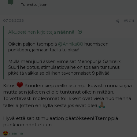
n
Tunnettu jäsen
s
:
07.06.2026
#5 011
Alkuperäinen kirjoittaja
näännä
:
Oikein paljon tsemppiä
@Annika88
huomiseen
punktioon, jännään täällä tuloksia!
Mulla meni juuri äsken viimeiset Menopur ja Ganirelix.
Suuri helpotus, stimulaatiovaihe on tosiaan tuntunut
pitkältä vaikka se oli ihan tavanomaiset 9 päivää.
Kiitos
Kuuden kieppeille asti repi kovasti munasarjaa
mutta sen jälkeen ei ole tuntunut oikein mitään.
Toivottavasti molemmat follikkelit ovat vielä huomenna
tallella (sitten en kyllä kestä jos eivät ole!)
Hyvä että sait stimulaation päätökseen! Tsemppiä
punktion odotteluun!
näännä
R