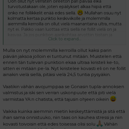
Oon ollut nyt verraten oireeton pari päivää eikä
turvotustakaan ole, joten epäilykset alkaa hiipiä että
onko ne follikkelit enää edes siellä.
Mullahan osuu nyt
kolmatta kertaa punktio keskiviikolle ja molemmilla
aiemmilla kerroilla on ollut vielä maanantaina ultra, mutta
nyt ei. Pakko vaan luottaa että siellä ne follit vielä on ja
kasvaa. Ja jos punktion ajankohtaa arvottiin tiistain ja
Click to expand...
keskiviikon välille niin eihän siitä maanantaiultrasta
tietenkään mitään hyötyä olekaan kun silloin on
Mulla on nyt molemmilla kerroilla ollut kaksi parin
myöhäistä päättää että punktio on ti.
päivän jaksoa jolloin ei tuntunut mitään. Muistelen että
ennen tän tulevan punktion ekaa ultraa kiristeli ke-to,
Jännittävää ensi viikkoa ootellessa. Kuuluuko muille
mitään ihmeempiä viikonloppuun?
sitten ei mitään pe-la. Nyt kiristelee kovasti eli on ne follit
ainakin vielä siellä, pitäisi vielä 24,5 tuntia pysyäkin.
Vaatikin vähän aivojumppaa se Gonasin tupla-annoksen
valmistus ja iski sen verran uskonpuute että piti vielä
varmistaa YA:n chatista, että tajusin ohjeen oikein
Vaikka kuinka aiemmin mietin keskeyttämistä ja sitä että
ihan sama onnistuuko, niin taas on kauhea stressi ja niin
kovasti toivoisin että edes toisessa olisi solu
Vähän