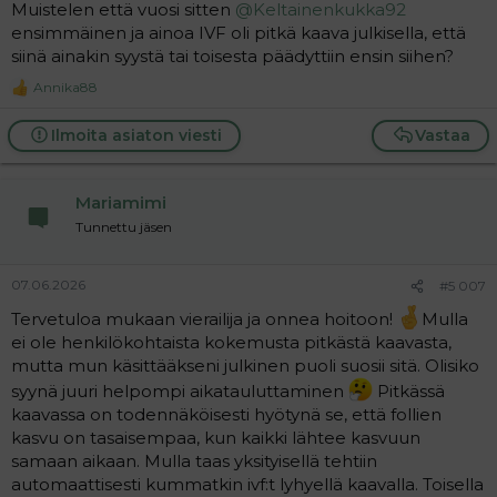
Muistelen että vuosi sitten
@Keltainenkukka92
solun ja blaston juurikin pitkästä. Ei pitkää kannata pelätä
ensimmäinen ja ainoa IVF oli pitkä kaava julkisella, että
siis kuitenkaan
siinä ainakin syystä tai toisesta päädyttiin ensin siihen?
Annika88
R
e
a
Ilmoita asiaton viesti
Vastaa
c
t
i
Mariamimi
o
n
Tunnettu jäsen
s
:
07.06.2026
#5 007
Tervetuloa mukaan vierailija ja onnea hoitoon!
Mulla
ei ole henkilökohtaista kokemusta pitkästä kaavasta,
mutta mun käsittääkseni julkinen puoli suosii sitä. Olisiko
syynä juuri helpompi aikatauluttaminen
Pitkässä
kaavassa on todennäköisesti hyötynä se, että follien
kasvu on tasaisempaa, kun kaikki lähtee kasvuun
samaan aikaan. Mulla taas yksityisellä tehtiin
automaattisesti kummatkin ivf:t lyhyellä kaavalla. Toisella