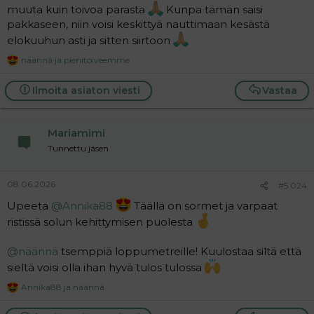
muuta kuin toivoa parasta
Kunpa tämän saisi
pakkaseen, niin voisi keskittyä nauttimaan kesästä
elokuuhun asti ja sitten siirtoon
näännä
ja
pienitoiveemme
R
e
a
Ilmoita asiaton viesti
Vastaa
c
t
i
Mariamimi
o
n
Tunnettu jäsen
s
:
08.06.2026
#5 024
Upeeta
@Annika88
Täällä on sormet ja varpaat
ristissä solun kehittymisen puolesta
@näännä
tsemppiä loppumetreille! Kuulostaa siltä että
sieltä voisi olla ihan hyvä tulos tulossa
Annika88
ja
näännä
R
e