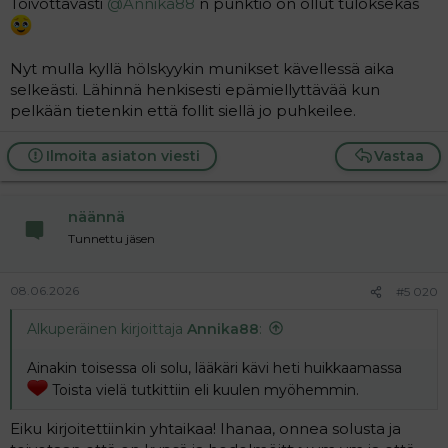
Toivottavasti
@Annika88
n punktio on ollut tuloksekas
Nyt mulla kyllä hölskyykin munikset kävellessä aika
selkeästi. Lähinnä henkisesti epämiellyttävää kun
pelkään tietenkin että follit siellä jo puhkeilee.
Ilmoita asiaton viesti
Vastaa
näännä
Tunnettu jäsen
08.06.2026
#5 020
Alkuperäinen kirjoittaja
Annika88
:
Ainakin toisessa oli solu, lääkäri kävi heti huikkaamassa
Toista vielä tutkittiin eli kuulen myöhemmin.
Eiku kirjoitettiinkin yhtaikaa! Ihanaa, onnea solusta ja