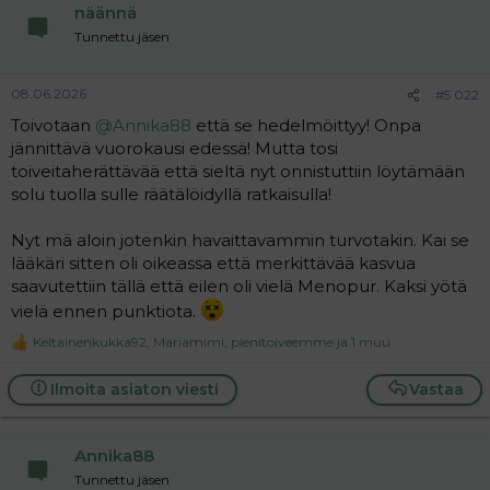
näännä
o
n
Tunnettu jäsen
s
:
08.06.2026
#5 022
Toivotaan
@Annika88
että se hedelmöittyy! Onpa
jännittävä vuorokausi edessä! Mutta tosi
toiveitaherättävää että sieltä nyt onnistuttiin löytämään
solu tuolla sulle räätälöidyllä ratkaisulla!
Nyt mä aloin jotenkin havaittavammin turvotakin. Kai se
lääkäri sitten oli oikeassa että merkittävää kasvua
saavutettiin tällä että eilen oli vielä Menopur. Kaksi yötä
vielä ennen punktiota.
Keltainenkukka92
,
Mariamimi
,
pienitoiveemme
ja 1 muu
R
e
a
Ilmoita asiaton viesti
Vastaa
c
t
i
Annika88
o
n
Tunnettu jäsen
s