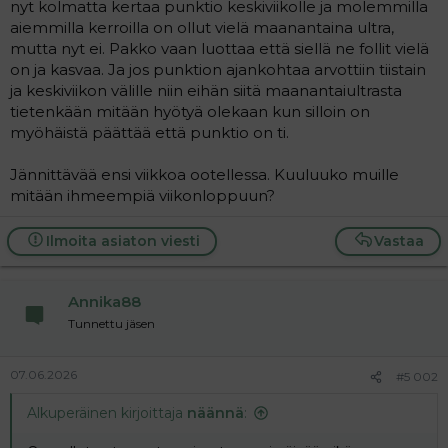
nyt kolmatta kertaa punktio keskiviikolle ja molemmilla
a
aiemmilla kerroilla on ollut vielä maanantaina ultra,
j
a
mutta nyt ei. Pakko vaan luottaa että siellä ne follit vielä
on ja kasvaa. Ja jos punktion ajankohtaa arvottiin tiistain
ja keskiviikon välille niin eihän siitä maanantaiultrasta
tietenkään mitään hyötyä olekaan kun silloin on
myöhäistä päättää että punktio on ti.
Jännittävää ensi viikkoa ootellessa. Kuuluuko muille
mitään ihmeempiä viikonloppuun?
Ilmoita asiaton viesti
Vastaa
Annika88
Tunnettu jäsen
07.06.2026
#5 002
Alkuperäinen kirjoittaja
näännä
: