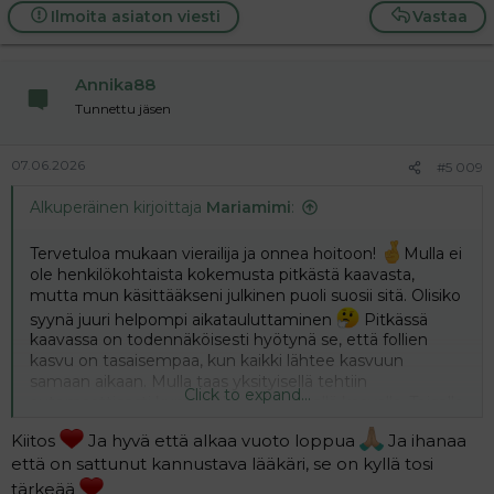
Ilmoita asiaton viesti
Vastaa
Täällä vaikuttaa keskenmenovuoto alkavan olla
lopuillaan. Pääsin yllättävän helpolla. Raskaus tosin ei
ollut kehittynyt 5+ viikkoja pidemmälle, joten ei kai siellä
Annika88
paljon vielä raskausmateriaalia ollutkaan.
Tunnettu jäsen
Nyt ihan positiivisin mielin uuteen yritykseen. Ultran
tehnyt lääkärikin muistutti, että vika ei ollut minussa,
07.06.2026
#5 009
vaan munasolussa. Huonoa tuuria, että nuorelta
lahjoittajalta osui kohdalle huono solu. Mulla on tosi kova
Alkuperäinen kirjoittaja
Mariamimi
:
luotto klinikan osaamiseen, kun tämä oli eka
seitsemästä alkiosta, joka ylipäätään kiinnittyi. Suomessa
Tervetuloa mukaan vierailija ja onnea hoitoon!
Mulla ei
siinä ei onnistuttu kertaakaan.
ole henkilökohtaista kokemusta pitkästä kaavasta,
mutta mun käsittääkseni julkinen puoli suosii sitä. Olisiko
syynä juuri helpompi aikatauluttaminen
Pitkässä
kaavassa on todennäköisesti hyötynä se, että follien
kasvu on tasaisempaa, kun kaikki lähtee kasvuun
samaan aikaan. Mulla taas yksityisellä tehtiin
Click to expand...
automaattisesti kummatkin ivf:t lyhyellä kaavalla. Toisella
kierroksella otettiin käyttöön estrogren priming
Kiitos
Ja hyvä että alkaa vuoto loppua
Ja ihanaa
tasaamaan follien kasvua ja estämään johtofollin
että on sattunut kannustava lääkäri, se on kyllä tosi
kehittyminen.
tärkeää