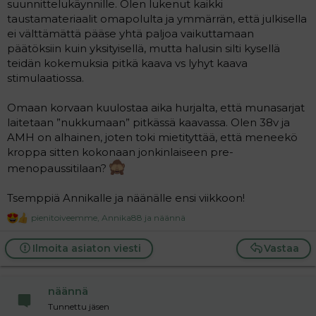
suunnittelukäynnille. Olen lukenut kaikki
taustamateriaalit omapolulta ja ymmärrän, että julkisella
ei välttämättä pääse yhtä paljoa vaikuttamaan
päätöksiin kuin yksityisellä, mutta halusin silti kysellä
teidän kokemuksia pitkä kaava vs lyhyt kaava
stimulaatiossa.
Omaan korvaan kuulostaa aika hurjalta, että munasarjat
laitetaan ”nukkumaan” pitkässä kaavassa. Olen 38v ja
AMH on alhainen, joten toki mietityttää, että meneekö
kroppa sitten kokonaan jonkinlaiseen pre-
menopaussitilaan?
Tsemppiä Annikalle ja näänälle ensi viikkoon!
pienitoiveemme
,
Annika88
ja
näännä
R
e
a
Ilmoita asiaton viesti
Vastaa
c
t
i
näännä
o
n
Tunnettu jäsen
s