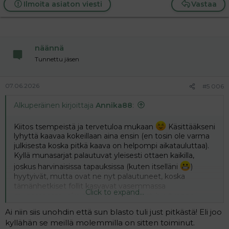
Ilmoita asiaton viesti
Vastaa
näännä
Tunnettu jäsen
07.06.2026
#5 006
Alkuperäinen kirjoittaja
Annika88
:
Kiitos tsempeistä ja tervetuloa mukaan
Käsittääkseni
lyhyttä kaavaa kokeillaan aina ensin (en tosin ole varma
julkisesta koska pitkä kaava on helpompi aikatauluttaa).
Kyllä munasarjat palautuvat yleisesti ottaen kaikilla,
joskus harvinaisissa tapauksissa (kuten itselläni
)
hyytyivät, mutta ovat ne nyt palautuneet, koska
tämänhetkiset follit kasvavat vasemmassa
Click to expand...
munasarjassa, joka oli marraskuusta asti hyytyneenä.
Mutta kyllä lyhyt kaava on pitkään verrattuna juurikin
Ai niin siis unohdin että sun blasto tuli just pitkästä! Eli joo
lyhyt ja nopea, pitkä tuntui ikuisuuden kestävältä
kyllähän se meillä molemmilla on sitten toiminut.
sumutteluineen. Itse sain kuitenkin tähän saakka ainoan