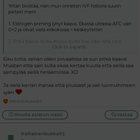
Yritän tiivistää, näin mun onneton IVF historia suurin
piirtein meni:
1. Estrogen priming lyhyt kaava. Ekassa ultrassa AFC vain
0+2 ja olivat vielä erikokoisia > keskeytettiin
2. Pitkä kaava. Nollaultrassa kysta (vai oliko niitä jopa
Click to expand...
enemmän) > keskeytettiin
Eiku totta, sehän olikin privaatissa se sun pitkä kaava!
3. Heti seuraava kierto eli vain noin kaksi viikkoa
myöhemmin uusi pitkä kaava. Tämä meni varmaan jo
Muistan että sain sulta ekaa kertaa kuulla että siellä saa
tässä kohtaan aivan mönkään sillä aloitin synarelan jo
sämpylää siellä heräämössä. XD
ennen ovista (eli kierto oli pitkä edellisen synarelan takia
- pitäkää siis niitä välikiertoja vaikka kuinka syvältä
Ja vielä kerran ihanaa että plussasit ja sait luomuihmeen
tuntuu!!). Tämän takia vuoto alkoi tosi myöhään ja
syliin
synarela meni hurjan kauan, koska tuli myös
ylimääräinen viikko uuden kystan takia (eli kysta löytyi
Keltainenkukka92
R
mutta ei haluttu keskeyttää uudestaan, joten jatkoin
e
synarelaa ja viikon päästä uusi kontrolli, jolloin kysta oli
a
Ilmoita asiaton viesti
Vastaa
c
hävinnyt) ja sen jälkeen simulaatio kesti hurjat 18 päivää
t
maksimiannoksella(!). Synarela alkoi vappuna ja punktio
i
oli tyyliin kesäkuun 9 päivä. Pisin pitkä kierto ikinä.
Keltainenkukka92
o
Tulos oli mulle tosi hyvä, 8 follia ja 5 kypsää solua. No
n