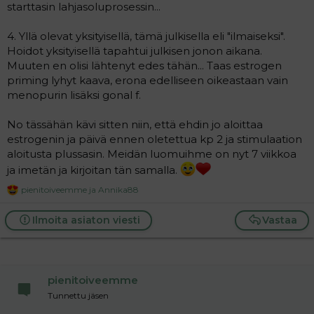
starttasin lahjasoluprosessin...
4. Yllä olevat yksityisellä, tämä julkisella eli "ilmaiseksi".
Hoidot yksityisellä tapahtui julkisen jonon aikana.
Muuten en olisi lähtenyt edes tähän... Taas estrogen
priming lyhyt kaava, erona edelliseen oikeastaan vain
menopurin lisäksi gonal f.
No tässähän kävi sitten niin, että ehdin jo aloittaa
estrogenin ja päivä ennen oletettua kp 2 ja stimulaation
aloitusta plussasin. Meidän luomuihme on nyt 7 viikkoa
ja imetän ja kirjoitan tän samalla.
pienitoiveemme
ja
Annika88
R
e
a
Ilmoita asiaton viesti
Vastaa
c
t
i
o
n
pienitoiveemme
s
:
Tunnettu jäsen