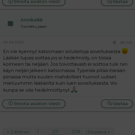
a
Ilmoita asiaton viesti
Vastaa
c
t
i
Annika88
o
n
Tunnettu jäsen
s
:
09.06.2026
#5 025
En ole kyennyt katsomaan solutietoja sovelluksesta
Lääkäri lupasi soittaa jos ei hedelmöity, on töissä
kolmeen tai neljään. Jos toivottavasti ei soittoa tule niin
käyn neljän jälkeen katsomassa. Typerää pitää itseään
piinassa mutta kuulen mahdolliset huonot uutiset
mieluummin lääkäriltä kuin luen sovelluksesta. Voi
kunpa se olisi hedelmöittynyt
Ilmoita asiaton viesti
Vastaa
1
…
201
…
208
Edellinen
Seuraava