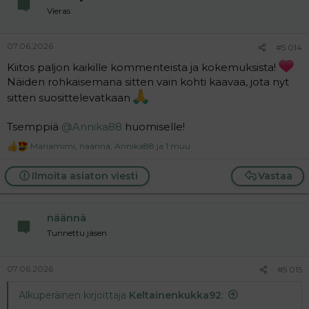
Vieras
07.06.2026
#5 014
Kiitos paljon kaikille kommenteista ja kokemuksista!
Näiden rohkaisemana sitten vain kohti kaavaa, jota nyt
sitten suosittelevatkaan
Tsemppiä
@Annika88
huomiselle!
Mariamimi
,
näännä
,
Annika88
ja 1 muu
R
e
a
Ilmoita asiaton viesti
Vastaa
c
t
i
näännä
o
n
Tunnettu jäsen
s
:
07.06.2026
#5 015
Alkuperäinen kirjoittaja
Keltainenkukka92
: