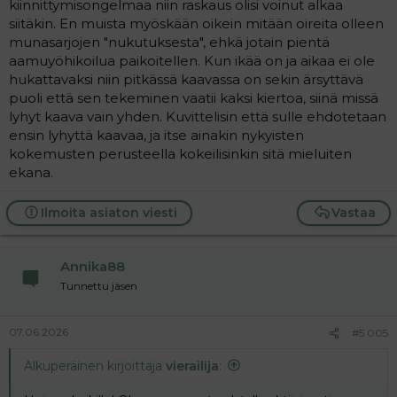
kiinnittymisongelmaa niin raskaus olisi voinut alkaa
siitäkin. En muista myöskään oikein mitään oireita olleen
Tsemppiä Annikalle ja näänälle ensi viikkoon!
munasarjojen "nukutuksesta", ehkä jotain pientä
aamuyöhikoilua paikoitellen. Kun ikää on ja aikaa ei ole
hukattavaksi niin pitkässä kaavassa on sekin ärsyttävä
puoli että sen tekeminen vaatii kaksi kiertoa, siinä missä
lyhyt kaava vain yhden. Kuvittelisin että sulle ehdotetaan
ensin lyhyttä kaavaa, ja itse ainakin nykyisten
kokemusten perusteella kokeilisinkin sitä mieluiten
ekana.
Ilmoita asiaton viesti
Vastaa
Annika88
Tunnettu jäsen
07.06.2026
#5 005
Alkuperäinen kirjoittaja
vierailija
: