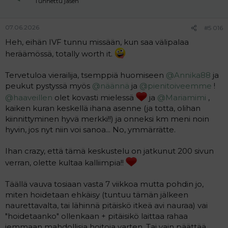
Tunnettu jäsen
seuraavana päivänä tuli soitto, yksikään solu ei ollut
s
:
hedelmöittynyt ja biologin sanoin "en ole ikinä nähnyt
noin poikkeavia soluja sun ikäisellä naisella". Tässä kohtaa
07.06.2026
#5 016
starttasin lahjasoluprosessin...
Heh, eihän IVF tunnu missään, kun saa välipalaa
heräämössä, totally worth it.
4. Yllä olevat yksityisellä, tämä julkisella eli "ilmaiseksi".
Hoidot yksityisellä tapahtui julkisen jonon aikana.
Muuten en olisi lähtenyt edes tähän... Taas estrogen
Tervetuloa vierailija, tsemppiä huomiseen
@Annika88
ja
priming lyhyt kaava, erona edelliseen oikeastaan vain
peukut pystyssä myös
@näännä
ja
@pienitoiveemme
!
menopurin lisäksi gonal f.
@haaveillen
olet kovasti mielessä
ja
@Mariamimi
,
kaiken kuran keskellä ihana asenne (ja totta, olihan
No tässähän kävi sitten niin, että ehdin jo aloittaa
kiinnittyminen hyvä merkki!!) ja onneksi km meni noin
estrogenin ja päivä ennen oletettua kp 2 ja stimulaation
hyvin, jos nyt niin voi sanoa... No, ymmärrätte.
aloitusta plussasin. Meidän luomuihme on nyt 7 viikkoa
ja imetän ja kirjoitan tän samalla.
Ihan crazy, että tämä keskustelu on jatkunut 200 sivun
verran, olette kultaa kalliimpia!!
Täällä vauva tosiaan vasta 7 viikkoa mutta pohdin jo,
miten hoidetaan ehkäisy (tuntuu tämän jälkeen
naurettavalta, tai lähinnä pitäiskö itkeä avi nauraa) vai
"hoidetaanko" ollenkaan + pitäisikö laittaa rahaa
jemmaan mahdollisia hoitoja varten. Tai vain päättää,