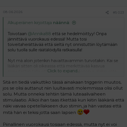
:
08.06.2026
#5 023
Alkuperäinen kirjoittaja
näännä
:
Toivotaan
@Annika88
että se hedelmöittyy! Onpa
jännittävä vuorokausi edessä! Mutta tosi
toiveitaherättävää että sieltä nyt onnistuttiin löytämään
solu tuolla sulle räätälöidyllä ratkaisulla!
Nyt mä aloin jotenkin havaittavammin turvotakin. Kai se
lääkäri sitten oli oikeassa että merkittävää kasvua
Click to expand...
saavutettiin tällä että eilen oli vielä Menopur. Kaksi yötä
vielä ennen punktiota.
Sitä en tiedä vaikuttiko tässä ainakaan triggerin muutos,
jos se olisi auttanut niin luultavasti molemmissa olisi ollut
solu. Mutta onneksi tehtiin tämä luteaalivaiheen
stimulaatio. Alkoi ihan taas itkettää kun kiitin lääkäriä että
näki vaivaa opetellakseen duo stimin, ja hän vastasi että
mitä hän ei tekisi jotta saan lapsen
Piinallinen vuorokausi tosiaan edessä, mutta nyt ei voi