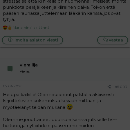
stressaa se että klinikalla on huomenna ilmeisesti monta
punktiota peräjälkeen ja kiireinen päivä. Toivon että
pääsen rauhassa juttelemaan lääkärin kanssa, jos ovat
tyhjiä.
Mariamimi
ja
näännä
R
e
a
Ilmoita asiaton viesti
Vastaa
c
t
i
o
n
vierailija
s
:
Vieras
07.06.2026
#5 003
Heippa kaikille! Olen seurannut palstalla aktiivisesti
kirjoittelevien kokemuksia kevään mittaan, ja
myötäelänyt teidän mukana
Olemme jonottaneet puolisoni kanssa julkiselle IVF-
hoitoon, ja nyt vihdoin pääsemme hoidon