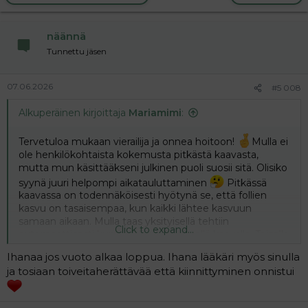
c
t
i
näännä
o
n
Tunnettu jäsen
s
:
07.06.2026
#5 008
Alkuperäinen kirjoittaja
Mariamimi
:
Tervetuloa mukaan vierailija ja onnea hoitoon!
Mulla ei
ole henkilökohtaista kokemusta pitkästä kaavasta,
mutta mun käsittääkseni julkinen puoli suosii sitä. Olisiko
syynä juuri helpompi aikatauluttaminen
Pitkässä
kaavassa on todennäköisesti hyötynä se, että follien
kasvu on tasaisempaa, kun kaikki lähtee kasvuun
samaan aikaan. Mulla taas yksityisellä tehtiin
Click to expand...
automaattisesti kummatkin ivf:t lyhyellä kaavalla. Toisella
kierroksella otettiin käyttöön estrogren priming
Ihanaa jos vuoto alkaa loppua. Ihana lääkäri myös sinulla
tasaamaan follien kasvua ja estämään johtofollin
ja tosiaan toiveitaherättävää että kiinnittyminen onnistui
kehittyminen.
Tsemppiä
@Annika88
huomiseen!