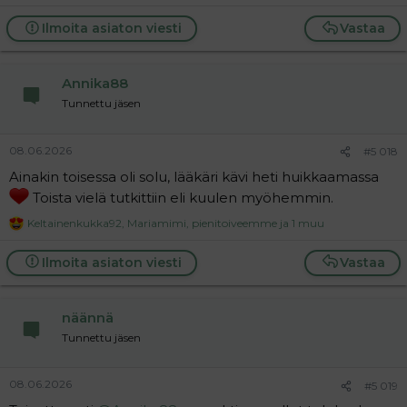
e
a
Ilmoita asiaton viesti
Vastaa
c
t
i
Annika88
o
n
Tunnettu jäsen
s
:
08.06.2026
#5 018
Ainakin toisessa oli solu, lääkäri kävi heti huikkaamassa
Toista vielä tutkittiin eli kuulen myöhemmin.
Keltainenkukka92
,
Mariamimi
,
pienitoiveemme
ja 1 muu
R
e
a
Ilmoita asiaton viesti
Vastaa
c
t
i
näännä
o
n
Tunnettu jäsen
s
:
08.06.2026
#5 019