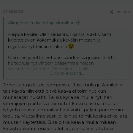
:
07.06.2026
#5 004
Alkuperäinen kirjoittaja
vierailija
:
Heippa kaikille! Olen seurannut palstalla aktiivisesti
kirjoittelevien kokemuksia kevään mittaan, ja
myötäelänyt teidän mukana
Olemme jonottaneet puolisoni kanssa julkiselle IVF-
hoitoon, ja nyt vihdoin pääsemme hoidon
suunnittelukäynnille. Olen lukenut kaikki
Click to expand...
taustamateriaalit omapolulta ja ymmärrän, että julkisella
ei välttämättä pääse yhtä paljoa vaikuttamaan
Tervetuloa ja kiitos tsempeistä! Just mulla ja Annikalla
päätöksiin kuin yksityisellä, mutta halusin silti kysellä
tais käydä niin että pitkä kaava ei toiminut kun
teidän kokemuksia pitkä kaava vs lyhyt kaava
munasarjat nukahti. Tai siis kyllä se mulla nyt ihan
stimulaatiossa.
viiterajojen puitteissa toimi, tuli kaksi blastoa, mutta
Omaan korvaan kuulostaa aika hurjalta, että munasarjat
lyhyellä kaavalla munikset aktivoitui paljon paremmin
laitetaan ”nukkumaan” pitkässä kaavassa. Olen 38v ja
lopulta. Mutta ilmeisesti joillain se toimii, koska ei kai sitä
AMH on alhainen, joten toki mietityttää, että meneekö
muuten käytettäisi. Ei se pitkä kaava mulla mikään
kroppa sitten kokonaan jonkinlaiseen pre-
katastrofikaan tosiaan ollut ja jos mulla ei olis tätä
menopaussitilaan?