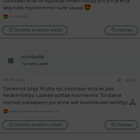
toivotaan että on kypsä ja hedelmöittyy ym ym ja että
siitä tulisi myöhemmin sulle vauva
Annika88
R
e
a
Ilmoita asiaton viesti
Vastaa
c
t
i
o
n
Annika88
s
:
Tunnettu jäsen
08.06.2026
#5 021
Toinen oli tyhjä. Mutta nyt toivotaan että se yksi
hedelmöittyy. Lääkäri soittaa huomenna. Torstaina
menee pakkaseen jos sinne asti toivottavasti kehittyy
pienitoiveemme
ja
näännä
R
e
a
Ilmoita asiaton viesti
Vastaa
c
t
i