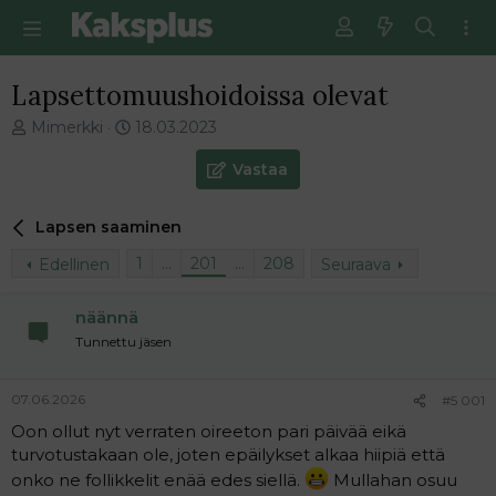
Lapsettomuushoidoissa olevat
V
E
Mimerkki
18.03.2023
i
n
e
s
Vastaa
s
i
t
m
Lapsen saaminen
i
m
k
ä
1
…
201
…
208
Edellinen
Seuraava
e
i
t
n
j
e
näännä
u
n
Tunnettu jäsen
n
v
a
i
l
e
07.06.2026
#5 001
o
s
Oon ollut nyt verraten oireeton pari päivää eikä
i
t
turvotustakaan ole, joten epäilykset alkaa hiipiä että
t
i
onko ne follikkelit enää edes siellä.
Mullahan osuu
t