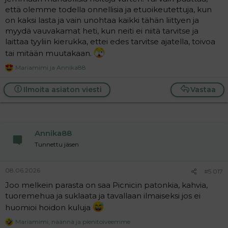
että olemme todella onnellisia ja etuoikeutettuja, kun
on kaksi lasta ja vain unohtaa kaikki tähän liittyen ja
myydä vauvakamat heti, kun neiti ei niitä tarvitse ja
laittaa tyyliin kierukka, ettei edes tarvitse ajatella, toivoa
tai mitään muutakaan.
Mariamimi
ja
Annika88
R
e
a
Ilmoita asiaton viesti
Vastaa
c
t
i
o
n
Annika88
s
:
Tunnettu jäsen
08.06.2026
#5 017
Joo melkein parasta on saa Picnicin patonkia, kahvia,
tuoremehua ja suklaata ja tavallaan ilmaiseksi jos ei
huomioi hoidon kuluja
Mariamimi
,
näännä
ja
pienitoiveemme
R