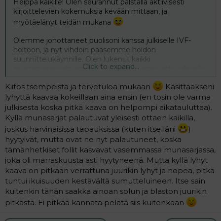
Heippa kaikille! Olen seurannut palstalla aktiivisesti
kirjoittelevien kokemuksia kevään mittaan, ja
myötäelänyt teidän mukana
Olemme jonottaneet puolisoni kanssa julkiselle IVF-
hoitoon, ja nyt vihdoin pääsemme hoidon
suunnittelukäynnille. Olen lukenut kaikki
Click to expand...
taustamateriaalit omapolulta ja ymmärrän, että julkisella
ei välttämättä pääse yhtä paljoa vaikuttamaan
Kiitos tsempeistä ja tervetuloa mukaan
Käsittääkseni
päätöksiin kuin yksityisellä, mutta halusin silti kysellä
lyhyttä kaavaa kokeillaan aina ensin (en tosin ole varma
teidän kokemuksia pitkä kaava vs lyhyt kaava
stimulaatiossa.
julkisesta koska pitkä kaava on helpompi aikatauluttaa).
Kyllä munasarjat palautuvat yleisesti ottaen kaikilla,
Omaan korvaan kuulostaa aika hurjalta, että munasarjat
joskus harvinaisissa tapauksissa (kuten itselläni
)
laitetaan ”nukkumaan” pitkässä kaavassa. Olen 38v ja
hyytyivät, mutta ovat ne nyt palautuneet, koska
AMH on alhainen, joten toki mietityttää, että meneekö
tämänhetkiset follit kasvavat vasemmassa munasarjassa,
kroppa sitten kokonaan jonkinlaiseen pre-
joka oli marraskuusta asti hyytyneenä. Mutta kyllä lyhyt
menopaussitilaan?
kaava on pitkään verrattuna juurikin lyhyt ja nopea, pitkä
tuntui ikuisuuden kestävältä sumutteluineen. Itse sain
Tsemppiä Annikalle ja näänälle ensi viikkoon!
kuitenkin tähän saakka ainoan solun ja blaston juurikin
pitkästä. Ei pitkää kannata pelätä siis kuitenkaan