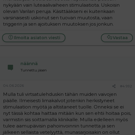
nykyään vain luteaalivaiheen stimulaatiota. Uskoisin
olevan Varilan peruja. Käsittääkseni ei kuitenkaan
varsinaisesti uskonut sen tuovan muutosta, vaan
triggerin ja sen ajoituksen muutoksen jos jonkun.
Ilmoita asiaton viesti
Vastaa
näännä
Tunnettu jäsen
04.06.2026
#4 992
Mulla tuli virtsatulehduskin tähän muiden vaivojen
päälle. Ilmeisesti limakalvot jotenkin herkistyneet
stimulaation myötä ja altistaneet tuolle. Onneksi se ei
nyt tässä kohtaa haittaa mitään kun sen ehtii hoitaa pois,
varmistin siis soittamalla klinikalle. Mulla edelleen myös
tulee aamupäivisin pahoinvoinnin tunnetta ja sen
jälkeen sellaista vetelyyttä, munasarjoisakin on ollut