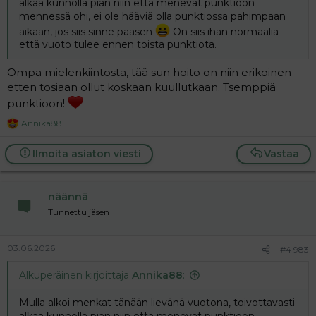
alkaa kunnolla pian niin että menevät punktioon
mennessä ohi, ei ole hääviä olla punktiossa pahimpaan
aikaan, jos siis sinne pääsen
On siis ihan normaalia
että vuoto tulee ennen toista punktiota.
Ompa mielenkiintosta, tää sun hoito on niin erikoinen
etten tosiaan ollut koskaan kuullutkaan. Tsemppiä
punktioon!
Annika88
R
e
a
Ilmoita asiaton viesti
Vastaa
c
t
i
näännä
o
n
Tunnettu jäsen
s
:
03.06.2026
#4 983
Alkuperäinen kirjoittaja
Annika88
:
Mulla alkoi menkat tänään lievänä vuotona, toivottavasti