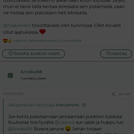
toivottavasti siirtokierto alkamaan kuun lopussa. Ja jes,
mun ei tarvii tällä kertaa stressata sen pistämistä, vaan
ne hoitaa sen pistoksen heti klinikalla.
@haaveillen
toivottavasti olet kunnossa. Olet kovasti
ollut ajatuksissa
näännä
,
Keltainenkukka92
ja
Annika88
R
e
a
Ilmoita asiaton viesti
Vastaa
c
t
i
Annika88
o
n
Tunnettu jäsen
s
:
05.06.2026
#4 999
Alkuperäinen kirjoittaja
Mariamimi
:
Jee kohta päästäämään jännäämään punktion tuloksia!
Kuulostaa tosi hyvältä
@näännä
sun saldo ja huippu tuo
@Annika88
Burana jarruna
Sehän tosiaan