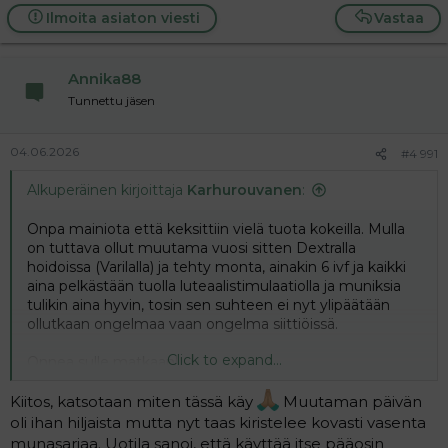
a
Ilmoita asiaton viesti
Vastaa
c
t
i
Annika88
o
n
Tunnettu jäsen
s
:
04.06.2026
#4 991
Alkuperäinen kirjoittaja
Karhurouvanen
:
Onpa mainiota että keksittiin vielä tuota kokeilla. Mulla
on tuttava ollut muutama vuosi sitten Dextralla
hoidoissa (Varilalla) ja tehty monta, ainakin 6 ivf ja kaikki
aina pelkästään tuolla luteaalistimulaatiolla ja muniksia
tulikin aina hyvin, tosin sen suhteen ei nyt ylipäätään
ollutkaan ongelmaa vaan ongelma siittiöissä.
Click to expand...
Onnea sulle matkaan!
Kiitos, katsotaan miten tässä käy
Muutaman päivän
oli ihan hiljaista mutta nyt taas kiristelee kovasti vasenta
munasarjaa. Uotila sanoi, että käyttää itse pääosin