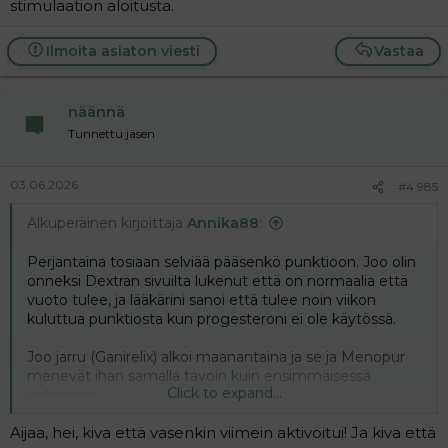
stimulaation aloitusta.
Ilmoita asiaton viesti
Vastaa
näännä
Tunnettu jäsen
03.06.2026
#4 985
Alkuperäinen kirjoittaja
Annika88
:
Perjantaina tosiaan selviää pääsenkö punktioon. Joo olin
onneksi Dextran sivuilta lukenut että on normaalia että
vuoto tulee, ja lääkärini sanoi että tulee noin viikon
kuluttua punktiosta kun progesteroni ei ole käytössä.
Joo jarru (Ganirelix) alkoi maanantaina ja se ja Menopur
menevät ihan samalla tavoin kuin ensimmäisessä
Click to expand...
vaiheessa.
Aijaa, hei, kiva että vasenkin viimein aktivoitui! Ja kiva että
Tätä duo stimiä käytetään paljon ulkomailla ja tosiaan