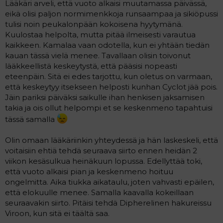
Lääkäri arveli, että vuoto alkaisi muutamassa päivässä,
a
eikä olisi paljon normimenkkoja runsaampaa ja sikiöpussi
j
a
tulisi noin peukalonpään kokoisena hyytymänä.
Kuulostaa helpolta, mutta pitää ilmeisesti varautua
kaikkeen. Kamalaa vaan odotella, kun ei yhtään tiedän
kauan tässä vielä menee. Tavallaan olisin toivonut
lääkkeellistä keskeytystä, että pääsisi nopeasti
eteenpäin. Sitä ei edes tarjottu, kun oletus on varmaan,
että keskeytyy itsekseen helposti kunhan Cyclot jää pois.
Jäin pariksi päiväksi saikulle ihan henkisen jaksamisen
takia ja ois ollut helpompi et se keskenmeno tapahtuisi
tässä samalla
Olin omaan lääkäriinkin yhteydessä ja hän laskeskeli, että
voitaisiin ehtiä tehdä seuraava siirto ennen heidän 2
viikon kesäsulkua heinäkuun lopussa. Edellyttää toki,
että vuoto alkaisi pian ja keskenmeno hoituu
ongelmitta. Aika tiukka aikataulu, joten vahvasti epäilen,
että elokuulle menee. Samalla kaavalla kokeillaan
seuraavakin siirto. Pitäisi tehdä Dipherelinen hakureissu
Viroon, kun sitä ei täältä saa.