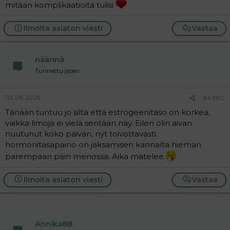
mitään komplikaatioita tulisi
Ilmoita asiaton viesti
Vastaa
näännä
Tunnettu jäsen
03.06.2026
#4 980
Tänään tuntuu jo siltä että estrogeenitaso on korkea,
vaikka limoja ei vielä sentään näy. Eilen olin aivan
nuutunut koko päivän, nyt toivottavasti
hormonitasapaino on jaksamisen kannalta hieman
parempaan päin menossa. Aika matelee.
Ilmoita asiaton viesti
Vastaa
Annika88