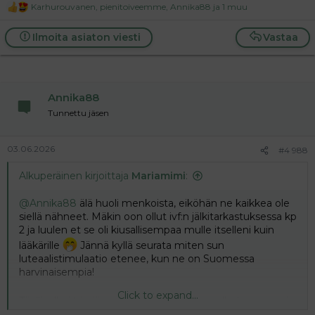
Karhurouvanen
,
pienitoiveemme
,
Annika88
ja 1 muu
R
e
a
Ilmoita asiaton viesti
Vastaa
c
t
i
o
n
Annika88
s
:
Tunnettu jäsen
03.06.2026
#4 988
Alkuperäinen kirjoittaja
Mariamimi
:
@Annika88
älä huoli menkoista, eiköhän ne kaikkea ole
siellä nähneet. Mäkin oon ollut ivf:n jälkitarkastuksessa kp
2 ja luulen et se oli kiusallisempaa mulle itselleni kuin
lääkärille
Jännä kyllä seurata miten sun
luteaalistimulaatio etenee, kun ne on Suomessa
harvinaisempia!
Click to expand...
Täällä alkoi tänään vuoto!
Olin jo aamulla ihan maani
myynyt ja mietin, että miten henkisesti kestän