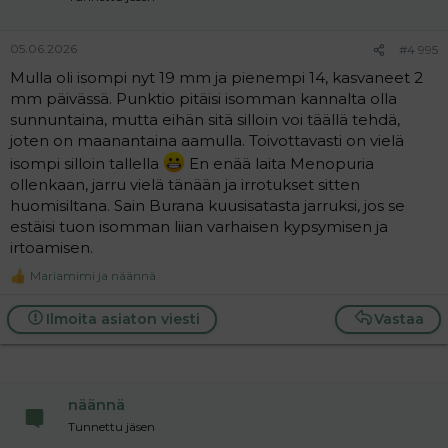
s
:
05.06.2026
#4 995
Mulla oli isompi nyt 19 mm ja pienempi 14, kasvaneet 2
mm päivässä. Punktio pitäisi isomman kannalta olla
sunnuntaina, mutta eihän sitä silloin voi täällä tehdä,
joten on maanantaina aamulla. Toivottavasti on vielä
isompi silloin tallella
En enää laita Menopuria
ollenkaan, jarru vielä tänään ja irrotukset sitten
huomisiltana. Sain Burana kuusisatasta jarruksi, jos se
estäisi tuon isomman liian varhaisen kypsymisen ja
irtoamisen.
Mariamimi
ja
näännä
R
e
a
Ilmoita asiaton viesti
Vastaa
c
t
i
o
n
näännä
s
:
Tunnettu jäsen