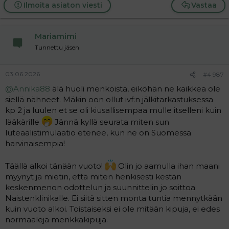
a
Ilmoita asiaton viesti
Vastaa
c
t
i
Mariamimi
o
n
Tunnettu jäsen
s
:
03.06.2026
#4 987
@Annika88
älä huoli menkoista, eiköhän ne kaikkea ole
siellä nähneet. Mäkin oon ollut ivf:n jälkitarkastuksessa
kp 2 ja luulen et se oli kiusallisempaa mulle itselleni kuin
lääkärille
Jännä kyllä seurata miten sun
luteaalistimulaatio etenee, kun ne on Suomessa
harvinaisempia!
Täällä alkoi tänään vuoto!
Olin jo aamulla ihan maani
myynyt ja mietin, että miten henkisesti kestän
keskenmenon odottelun ja suunnittelin jo soittoa
Naistenklinikalle. Ei siitä sitten monta tuntia mennytkään
kuin vuoto alkoi. Toistaiseksi ei ole mitään kipuja, ei edes
normaaleja menkkakipuja.