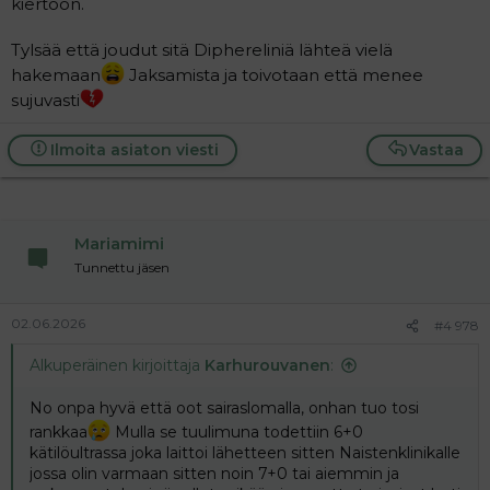
kiertoon.
Tylsää että joudut sitä Diphereliniä lähteä vielä
hakemaan
Jaksamista ja toivotaan että menee
sujuvasti
Ilmoita asiaton viesti
Vastaa
Mariamimi
Tunnettu jäsen
02.06.2026
#4 978
Alkuperäinen kirjoittaja
Karhurouvanen
:
No onpa hyvä että oot sairaslomalla, onhan tuo tosi
rankkaa
Mulla se tuulimuna todettiin 6+0
kätilöultrassa joka laittoi lähetteen sitten Naistenklinikalle
jossa olin varmaan sitten noin 7+0 tai aiemmin ja