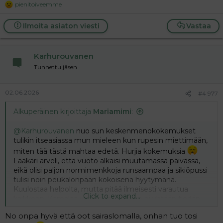
pienitoiveemme
R
e
a
Ilmoita asiaton viesti
Vastaa
c
t
i
Karhurouvanen
o
n
Tunnettu jäsen
s
:
02.06.2026
#4 977
Alkuperäinen kirjoittaja
Mariamimi
:
@Karhurouvanen
nuo sun keskenmenokokemukset
tulikin itseasiassa mun mieleen kun rupesin miettimään,
miten tää tästä mahtaa edetä. Hurjia kokemuksia
Lääkäri arveli, että vuoto alkaisi muutamassa päivässä,
eikä olisi paljon normimenkkoja runsaampaa ja sikiöpussi
tulisi noin peukalonpään kokoisena hyytymänä.
Kuulostaa helpolta, mutta pitää ilmeisesti varautua
Click to expand...
kaikkeen. Kamalaa vaan odotella, kun ei yhtään tiedän
kauan tässä vielä menee. Tavallaan olisin toivonut
No onpa hyvä että oot sairaslomalla, onhan tuo tosi
lääkkeellistä keskeytystä, että pääsisi nopeasti