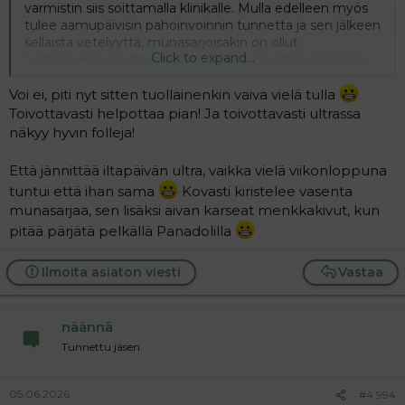
varmistin siis soittamalla klinikalle. Mulla edelleen myös
tulee aamupäivisin pahoinvoinnin tunnetta ja sen jälkeen
sellaista vetelyyttä, munasarjoisakin on ollut
Click to expand...
tuntemuksia mutta tänään niiden tunnustelua tosiaan
sekoitti se virtsatulehdus. Mutta nää illat on olleet nyt
parempaa aikaa. Olen tosi toiveikas että huomenna jo
Voi ei, piti nyt sitten tuollainenkin vaiva vielä tulla
päätettäisiin punktiopäivä. Kunpa nyt tulis saalista kun en
Toivottavasti helpottaa pian! Ja toivottavasti ultrassa
ihan heti jaksaisi uutta tällaista stimulaatiota
näkyy hyvin folleja!
Että jännittää iltapäivän ultra, vaikka vielä viikonloppuna
tuntui että ihan sama
Kovasti kiristelee vasenta
munasarjaa, sen lisäksi aivan karseat menkkakivut, kun
pitää pärjätä pelkällä Panadolilla
Ilmoita asiaton viesti
Vastaa
näännä
Tunnettu jäsen
05.06.2026
#4 994