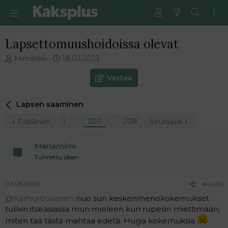
Lapsettomuushoidoissa olevat
V
E
Mimerkki
18.03.2023
i
n
e
s
Vastaa
s
i
t
m
Lapsen saaminen
i
m
k
ä
1
…
200
…
208
Edellinen
Seuraava
e
i
t
n
j
e
Mariamimi
u
n
Tunnettu jäsen
n
v
a
i
l
e
02.06.2026
#4 976
o
s
@Karhurouvanen
nuo sun keskenmenokokemukset
i
t
tulikin itseasiassa mun mieleen kun rupesin miettimään,
t
i
miten tää tästä mahtaa edetä. Hurjia kokemuksia
t