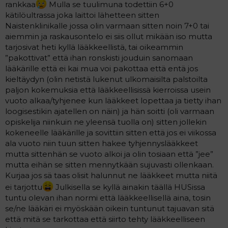
rankkaa
Mulla se tuulimuna todettiin 6+0
eteenpäin. Sitä ei edes tarjottu, kun oletus on varmaan,
että keskeytyy itsekseen helposti kunhan Cyclot jää
kätilöultrassa joka laittoi lähetteen sitten
pois. Jäin pariksi päiväksi saikulle ihan henkisen
Naistenklinikalle jossa olin varmaan sitten noin 7+0 tai
jaksamisen takia ja ois ollut helpompi et se keskenmeno
aiemmin ja raskausontelo ei siis ollut mikään iso mutta
tapahtuisi tässä samalla
tarjosivat heti kyllä lääkkeellistä, tai oikeammin
”pakottivat” että ihan ronskisti jouduin sanomaan
Olin omaan lääkäriinkin yhteydessä ja hän laskeskeli, että
lääkärille että ei kai mua voi pakottaa että entä jos
voitaisiin ehtiä tehdä seuraava siirto ennen heidän 2
kieltäydyn (olin netistä lukenut ulkomaisilta palstoilta
viikon kesäsulkua heinäkuun lopussa. Edellyttää toki,
paljon kokemuksia että lääkkeellisissä kierroissa usein
että vuoto alkaisi pian ja keskenmeno hoituu
vuoto alkaa/tyhjenee kun lääkkeet lopettaa ja tietty ihan
ongelmitta. Aika tiukka aikataulu, joten vahvasti epäilen,
loogisestikin ajatellen on näin) ja hän soitti (oli varmaan
että elokuulle menee. Samalla kaavalla kokeillaan
seuraavakin siirto. Pitäisi tehdä Dipherelinen hakureissu
opiskelija niinkuin ne yleensä tuolla on) sitten jollekin
Viroon, kun sitä ei täältä saa.
kokeneelle lääkärille ja sovittiin sitten että jos ei viikossa
ala vuoto niin tuun sitten hakee tyhjennyslääkkeet
mutta sittenhän se vuoto alkoi ja olin tosiaan että ”jee”
mutta eihän se sitten mennytkään sujuvasti ollenkaan.
Kurjaa jos sä taas olisit halunnut ne lääkkeet mutta niitä
ei tarjottu
Julkisella se kyllä ainakin täällä HUSissa
tuntu olevan ihan normi että lääkkeellisellä aina, tosin
se/ne lääkäri ei myöskään oikein tuntunut tajuavan sitä
että mitä se tarkottaa että siirto tehty lääkkeelliseen