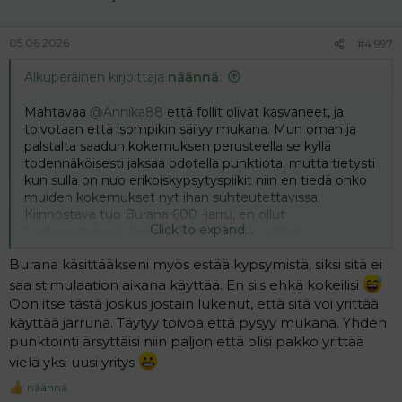
s
:
05.06.2026
#4 997
Alkuperäinen kirjoittaja
näännä
:
Mahtavaa
@Annika88
että follit olivat kasvaneet, ja
toivotaan että isompikin säilyy mukana. Mun oman ja
palstalta saadun kokemuksen perusteella se kyllä
todennäköisesti jaksaa odotella punktiota, mutta tietysti
kun sulla on nuo erikoiskypsytyspiikit niin en tiedä onko
muiden kokemukset nyt ihan suhteutettavissa.
Kiinnostava tuo Burana 600 -jarru, en ollut
Click to expand...
tuollaisestakaan tiennyt! Sehän auttaa sitten
menkkakipuihinkin kivasti! Pitäisköhän munkin kokeilla
Burana käsittääkseni myös estää kypsymistä, siksi sitä ei
sitä, kun mulla ajoitettiin punktio tosiaan pienempien
mukaan. Lääkäri ei kyllä vaikuttanut olevan huolissaan
saa stimulaation aikana käyttää. En siis ehkä kokeilisi
siitä että isommat karkaisivat.
Oon itse tästä joskus jostain lukenut, että sitä voi yrittää
käyttää jarruna. Täytyy toivoa että pysyy mukana. Yhden
punktointi ärsyttäisi niin paljon että olisi pakko yrittää
vielä yksi uusi yritys
näännä
R