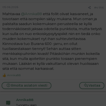
05.06.2026
#4 996
Mahtavaa
@Annika88
että follit olivat kasvaneet, ja
toivotaan että isompikin säilyy mukana. Mun oman ja
palstalta saadun kokemuksen perusteella se kyllä
todennäköisesti jaksaa odotella punktiota, mutta tietysti
kun sulla on nuo erikoiskypsytyspiikit niin en tiedä onko
muiden kokemukset nyt ihan suhteutettavissa.
Kiinnostava tuo Burana 600 -jarru, en ollut
tuollaisestakaan tiennyt! Sehän auttaa sitten
menkkakipuihinkin kivasti! Pitäisköhän munkin kokeilla
sitä, kun mulla ajoitettiin punktio tosiaan pienempien
mukaan. Lääkäri ei kyllä vaikuttanut olevan huolissaan
siitä että isommat karkaisivat.
Annika88
R
e
a
Ilmoita asiaton viesti
Vastaa
c
t
i
Annika88
o
n
Tunnettu jäsen