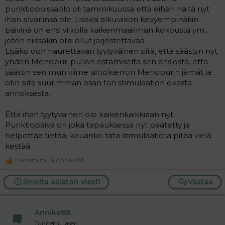
punktiopoissaolo oli tammikuussa että eihän näitä nyt
ihan alvariinsa ole. Lisäksi alkuviikon kevyempinäkin
päivinä on ensi viikolla kaikenmaailman kokousta ym.,
joten niissäkin olisi ollut järjestettävää.
Lisäksi oon naurettavan tyytyväinen siitä, että säästyn nyt
yhden Menopur-pullon ostamiselta sen ansiosta, että
säästin sen mun viime siirtokierron Menopurin jämät ja
otin siitä suurimman osan tän stimulaation ekasta
annoksesta.
Että ihan tyytyväinen olo kaikenkaikkiaan nyt.
Punktiopäivä on joka tapauksessa nyt päätetty ja
helpottaa tietää, kauanko tätä stimulaatiota pitää vielä
kestää.
Mariamimi
ja
Annika88
R
e
a
Ilmoita asiaton viesti
Vastaa
c
t
i
Annika88
o
n
Tunnettu jäsen