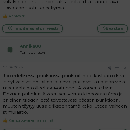
Dextrassa. Dextrassa lääkäri muistaakseni eilen sanoi
sullakin on pe ultra niin palstalaisilla riittää jännäiltävää.
että tekee enimmäkseen luteaalivaiheen stimulaatioita,
Toivotaan suotuisia näkymiä.
ja sen voi tosiaan tehdä pelkästään. On yksilöllistä missä
Annika88
vaiheessa kiertoa follikkelit parhaiten aktivoituvat ja
R
e
milloin niitä on eniten. Mullahan vasen munasarja on
a
Ilmoita asiaton viesti
Vastaa
ollut pitkään ihan hiljainen ultrassa kierron päivinä 1-14,
c
mutta aktivoitui nyt heti punktion jälkeen jo ennen
t
stimulaation aloitusta.
i
Annika88
o
n
Tunnettu jäsen
s
:
03.06.2026
#4 986
Joo edellisessä punktiossa punktoitiin pelkästään oikea
ja nyt vain vasen, oikealla olevat pari eivät ainakaan vielä
maanantaina olleet aktivoituneet. Alkoi sen eilisen
Dextran puhelun jälkeen sen verran kiinnostaa tämä ja
erilainen triggeri, että toivottavasti pääsen punktioon,
muuten täytyy uusia erikseen tämä koko luteaalivaiheen
stimulaatio.
Karhurouvanen
ja
näännä
R
e