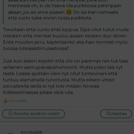
alkaa kunnolla pian niin että menevät punktioon
mennessä ohi, ei ole hääviä olla punktiossa pahimpaan
aikaan, jos siis sinne pääsen
On siis ihan normaalia
että vuoto tulee ennen toista punktiota.
Toivotaan että vuoto ehtii loppua. Eipä ollut tullut mulla
mieleen että menkat kuuluu asiaan kesken duo stimin.
Entä muuten jarru, käytetäänkö sitä ihan normisti myös
tuossa luteaalistimulaatiossa?
Just kun äsken kirjoitin että olo on parempi niin tuli taas
sellainen aamupäiväpahoinvointi. Mutta josko tää nyt
tästä. Lisäksi ajoittain olen nyt ollut tuntevinani että
tuntuu alamahalla turvotusta. Mutta eilisen ultran
perusteella siellä ei nyt toki mitään hirveää
follikkelimassaa pitäisi vielä olla.
Annika88
R
e
a
Ilmoita asiaton viesti
Vastaa
c
t
i
o
Annika88