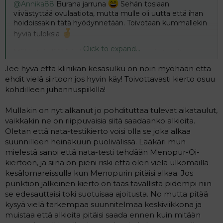
@Annika88
Burana jarruna
Sehän tosiaan
viivästyttää ovulaatiota, mutta mulle oli uutta että ihan
hoidoissakin tätä hyödynnetään. Toivotaan kummallekin
hyviä tuloksia
Click to expand...
Mäkin tein lääkärin kanssa suunnitelman ja tavoite on
päästä siirtoon joko 16.7 tai 17.7 ennen klinikan
Jee hyvä että klinikan kesäsulku on noin myöhään että
kesäsulkua. Matkustan juhannusaattona Viroon
ehdit vielä siirtoon jos hyvin käy! Toivottavasti kierto osuu
ottamaan Diphereline-pistoksen (siellä onneksi juhannus
kohdilleen juhannuspiikillä!
vasta seuraavalla viikolla
) ja saadaan näin toivottavasti
siirtokierto alkamaan kuun lopussa. Ja jes, mun ei tarvii
Mullakin on nyt alkanut jo pohdituttaa tulevat aikataulut,
tällä kertaa stressata sen pistämistä, vaan ne hoitaa sen
pistoksen heti klinikalla.
vaikkakin ne on riippuvaisia siitä saadaanko alkioita.
Oletan että nata-testikierto voisi olla se joka alkaa
@haaveillen
toivottavasti olet kunnossa. Olet kovasti
suunnilleen heinäkuun puolivälissä. Lääkäri mun
ollut ajatuksissa
mielestä sanoi että nata-testi tehdään Menopur-Oi-
kiertoon, ja siinä on pieni riski että olen vielä ulkomailla
kesälomareissulla kun Menopurin pitäisi alkaa. Jos
punktion jälkeinen kierto on taas tavallista pidempi niin
se edesauttaisi toki suotuisaa ajoitusta. No mutta pitää
kysyä vielä tarkempaa suunnitelmaa keskiviikkona ja
muistaa että alkioita pitäisi saada ennen kuin mitään