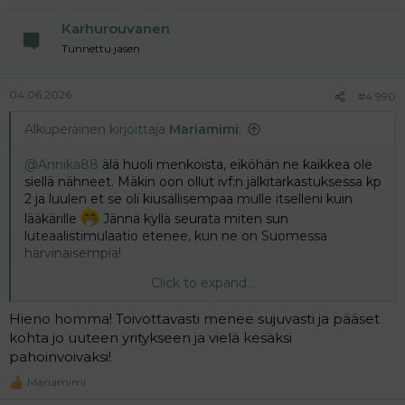
i
Karhurouvanen
o
n
Tunnettu jäsen
s
:
04.06.2026
#4 990
Alkuperäinen kirjoittaja
Mariamimi
:
@Annika88
älä huoli menkoista, eiköhän ne kaikkea ole
siellä nähneet. Mäkin oon ollut ivf:n jälkitarkastuksessa kp
2 ja luulen et se oli kiusallisempaa mulle itselleni kuin
lääkärille
Jännä kyllä seurata miten sun
luteaalistimulaatio etenee, kun ne on Suomessa
harvinaisempia!
Click to expand...
Täällä alkoi tänään vuoto!
Olin jo aamulla ihan maani
myynyt ja mietin, että miten henkisesti kestän
Hieno homma! Toivottavasti menee sujuvasti ja pääset
keskenmenon odottelun ja suunnittelin jo soittoa
kohta jo uuteen yritykseen ja vielä kesäksi
Naistenklinikalle. Ei siitä sitten monta tuntia mennytkään
pahoinvoivaksi!
kuin vuoto alkoi. Toistaiseksi ei ole mitään kipuja, ei edes
normaaleja menkkakipuja.
Mariamimi
R
e