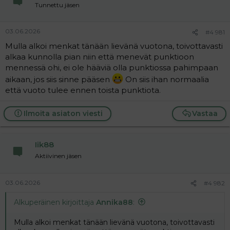
Tunnettu jäsen
03.06.2026
#4 981
Mulla alkoi menkat tänään lievänä vuotona, toivottavasti
alkaa kunnolla pian niin että menevät punktioon
mennessä ohi, ei ole hääviä olla punktiossa pahimpaan
aikaan, jos siis sinne pääsen
On siis ihan normaalia
että vuoto tulee ennen toista punktiota.
Ilmoita asiaton viesti
Vastaa
Iik88
Aktiivinen jäsen
03.06.2026
#4 982
Alkuperäinen kirjoittaja
Annika88
:
Mulla alkoi menkat tänään lievänä vuotona, toivottavasti