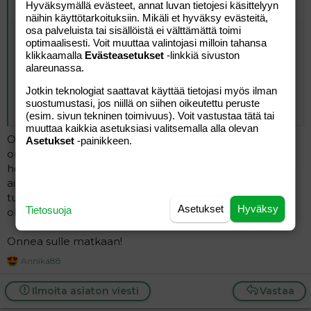
Hyväksymällä evästeet, annat luvan tietojesi käsittelyyn
Alkuperäinen kirjoittaja
Annika88
:
näihin käyttötarkoituksiin. Mikäli et hyväksy evästeitä,
osa palveluista tai sisällöistä ei välttämättä toimi
Joo edellisessä punktiossa punktoitiin pelkästään oikea ja
optimaalisesti. Voit muuttaa valintojasi milloin tahansa
nyt vain vasen, oikealla olevat pari eivät ainakaan vielä
klikkaamalla
Evästeasetukset
-linkkiä sivuston
maanantaina olleet aktivoituneet. Alkoi sen eilisen
alareunassa.
Dextran puhelun jälkeen sen verran kiinnostaa tämä ja
erilainen triggeri, että toivottavasti pääsen punktioon,
Jotkin teknologiat saattavat käyttää tietojasi myös ilman
muuten täytyy uusia erikseen tämä koko luteaalivaiheen
suostumustasi, jos niillä on siihen oikeutettu peruste
stimulaatio.
(esim. sivun tekninen toimivuus). Voit vastustaa tätä tai
muuttaa kaikkia asetuksiasi valitsemalla alla olevan
Onpa mainiota että keksittiin vielä tuota kokeilla. Mulla
Asetukset
-painikkeen.
on tuttava ollut muutama vuosi sitten Dextralla
hoidoissa (Varilalla) ja tehty monta, ainakin 6 ivf ja kaikki
aina pelkästään tuolla luteaalistimulaatiolla ja muniksia
tulikin aina hyvin, tosin sen suhteen ei nyt ylipäätään
Asetukset
Hyväksy
Tietosuoja
ollutkaan ongelmaa vaan ongelma siittiöissä.
Onnea sulle matkaan!
Annika88
R
e
a
Ilmoita asiaton viesti
Vastaa
c
t