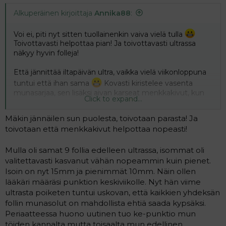
Alkuperäinen kirjoittaja
Annika88
:
Voi ei, piti nyt sitten tuollainenkin vaiva vielä tulla
Toivottavasti helpottaa pian! Ja toivottavasti ultrassa
näkyy hyvin folleja!
Että jännittää iltapäivän ultra, vaikka vielä viikonloppuna
tuntui että ihan sama
Kovasti kiristelee vasenta
munasarjaa, sen lisäksi aivan karseat menkkakivut, kun
Click to expand...
pitää pärjätä pelkällä Panadolilla
Mäkin jännäilen sun puolesta, toivotaan parasta! Ja
toivotaan että menkkakivut helpottaa nopeasti!
Mulla oli samat 9 follia edelleen ultrassa, isommat oli
valitettavasti kasvanut vähän nopeammin kuin pienet.
Isoin on nyt 15mm ja pienimmät 10mm. Näin ollen
lääkäri määräsi punktion keskiviikolle. Nyt hän viime
ultrasta poiketen tuntui uskovan, että kaikkien yhdeksän
follin munasolut on mahdollista ehtiä saada kypsäksi.
Periaatteessa huono uutinen tuo ke-punktio mun
töiden kannalta mutta toisaalta mun edellinen