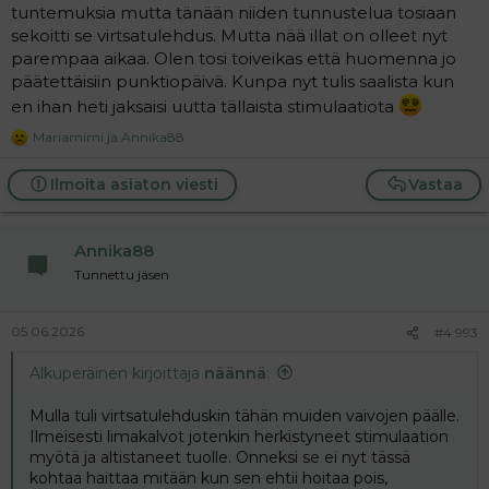
tuntemuksia mutta tänään niiden tunnustelua tosiaan
sekoitti se virtsatulehdus. Mutta nää illat on olleet nyt
parempaa aikaa. Olen tosi toiveikas että huomenna jo
päätettäisiin punktiopäivä. Kunpa nyt tulis saalista kun
en ihan heti jaksaisi uutta tällaista stimulaatiota
Mariamimi
ja
Annika88
R
e
a
Ilmoita asiaton viesti
Vastaa
c
t
i
Annika88
o
n
Tunnettu jäsen
s
:
05.06.2026
#4 993
Alkuperäinen kirjoittaja
näännä
:
Mulla tuli virtsatulehduskin tähän muiden vaivojen päälle.
Ilmeisesti limakalvot jotenkin herkistyneet stimulaation
myötä ja altistaneet tuolle. Onneksi se ei nyt tässä
kohtaa haittaa mitään kun sen ehtii hoitaa pois,