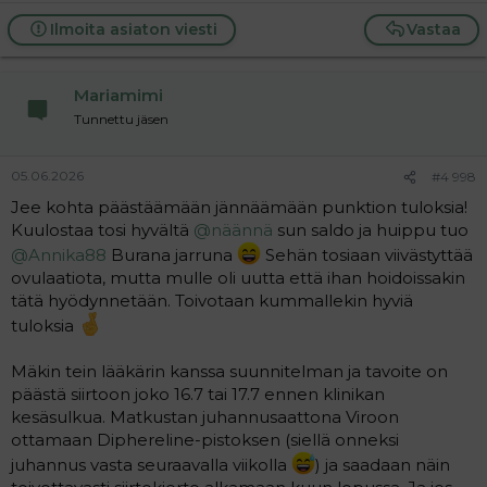
e
a
Ilmoita asiaton viesti
Vastaa
c
t
i
Mariamimi
o
n
Tunnettu jäsen
s
:
05.06.2026
#4 998
Jee kohta päästäämään jännäämään punktion tuloksia!
Kuulostaa tosi hyvältä
@näännä
sun saldo ja huippu tuo
@Annika88
Burana jarruna
Sehän tosiaan viivästyttää
ovulaatiota, mutta mulle oli uutta että ihan hoidoissakin
tätä hyödynnetään. Toivotaan kummallekin hyviä
tuloksia
Mäkin tein lääkärin kanssa suunnitelman ja tavoite on
päästä siirtoon joko 16.7 tai 17.7 ennen klinikan
kesäsulkua. Matkustan juhannusaattona Viroon
ottamaan Diphereline-pistoksen (siellä onneksi
juhannus vasta seuraavalla viikolla
) ja saadaan näin