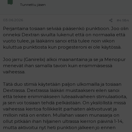
n
Tunnettu jäsen
s
:
03.06.2026
#4 984
Perjantaina tosiaan selviää pääsenkö punktioon. Joo olin
onneksi Dextran sivuilta lukenut että on normaalia että
vuoto tulee, ja lääkärini sanoi että tulee noin viikon
kuluttua punktiosta kun progesteroni ei ole käytössä.
Joo jarru (Ganirelix) alkoi maanantaina ja se ja Menopur
menevät ihan samalla tavoin kuin ensimmäisessä
vaiheessa.
Tätä duo stimiä käytetään paljon ulkomailla ja tosiaan
Dextrassa. Dextrassa lääkäri muistaakseni eilen sanoi
että tekee enimmäkseen luteaalivaiheen stimulaatioita,
ja sen voi tosiaan tehdä pelkästään. On yksilöllistä missä
vaiheessa kiertoa follikkelit parhaiten aktivoituvat ja
milloin niitä on eniten. Mullahan vasen munasarja on
ollut pitkään ihan hiljainen ultrassa kierron päivinä 1-14,
mutta aktivoitui nyt heti punktion jälkeen jo ennen