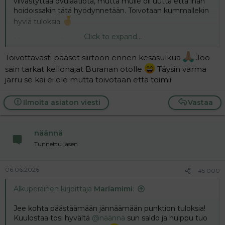
viivästyttää ovulaatiota, mutta mulle oli uutta että ihan
hoidoissakin tätä hyödynnetään. Toivotaan kummallekin
hyviä tuloksia
Click to expand...
Mäkin tein lääkärin kanssa suunnitelman ja tavoite on
päästä siirtoon joko 16.7 tai 17.7 ennen klinikan
Toivottavasti pääset siirtoon ennen kesäsulkua
Joo
kesäsulkua. Matkustan juhannusaattona Viroon
sain tarkat kellonajat Buranan otolle
Täysin varma
ottamaan Diphereline-pistoksen (siellä onneksi juhannus
jarru se kai ei ole mutta toivotaan että toimii!
vasta seuraavalla viikolla
) ja saadaan näin toivottavasti
siirtokierto alkamaan kuun lopussa. Ja jes, mun ei tarvii
tällä kertaa stressata sen pistämistä, vaan ne hoitaa sen
Ilmoita asiaton viesti
Vastaa
pistoksen heti klinikalla.
@haaveillen
toivottavasti olet kunnossa. Olet kovasti
näännä
ollut ajatuksissa
Tunnettu jäsen
06.06.2026
#5 000
Alkuperäinen kirjoittaja
Mariamimi
:
Jee kohta päästäämään jännäämään punktion tuloksia!
Kuulostaa tosi hyvältä
@näännä
sun saldo ja huippu tuo