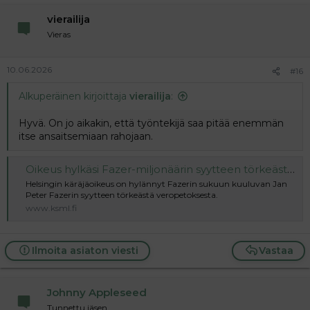
vierailija
Vieras
10.06.2026
#16
Alkuperäinen kirjoittaja
vierailija
:
Hyvä. On jo aikakin, että työntekijä saa pitää enemmän
itse ansaitsemiaan rahojaan.
Oikeus hylkäsi Fazer-miljonäärin syytteen törkeästä veropetoksesta
Helsingin käräjäoikeus on hylännyt Fazerin sukuun kuuluvan Jan
Peter Fazerin syytteen törkeästä veropetoksesta.
www.ksml.fi
Ilmoita asiaton viesti
Vastaa
Johnny Appleseed
Tunnettu jäsen