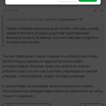
07.06.2026
#11
Alkuperäinen kirjoittaja
Johnny Appleseed
:
Hillitse hetkeksi kateuttasi ja ole iloinen, että joku yrittää
saada kotimaisia yrityksiä pysymään suomalaisissa
käsissä ja luoda työpaikkoja. Suomen talouden ongelma
on pääomien puute.
Tämän hallituksen takia maassa on entistä enemmän
työttömiä ja yrityksiä on ajautunut konkurssiin
ennätysmäärä. Yritykset eivät ole yhtä kuin suuret
yritykset vaan suurin osa Suomen yrityksistä on pieniä
yrityksiä, mikroyrityksiä, yhden ihmisen yrityksiä.
t. yksinyrittäjä (joka pärjää vielä onneksi joten kuten.
Arvonlisäveron alarajahuojennksen poistaminen oli virhe,
muun muassa se.)