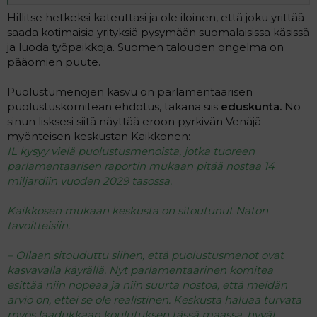
Missä ovat puheet velkajarrusta ja 8-10 miljardin
Hillitse hetkeksi kateuttasi ja ole iloinen, että joku yrittää
sopeutuksista kun kokoomus haluaa vielä tuplata
puolustusmenot 15 miljardiin euroon vuodessa? Puhuvat
saada kotimaisia yrityksiä pysymään suomalaisissa käsissä
vain jatkuvista veronalennuksista, jotka tuottavat
ja luoda työpaikkoja. Suomen talouden ongelma on
miljardien loven valtion verotuloihin jo nyt luvattujen
pääomien puute.
veronalennusten päälle. Onko Petteri ja kokoomus
sekaisin?
Puolustumenojen kasvu on parlamentaarisen
puolustuskomitean ehdotus, takana siis
eduskunta.
No
sinun lisksesi siitä näyttää eroon pyrkivän Venäjä-
myönteisen keskustan Kaikkonen:
IL kysyy vielä puolustusmenoista, jotka tuoreen
parlamentaarisen raportin mukaan pitää nostaa 14
miljardiin vuoden 2029 tasossa.
Kaikkosen mukaan keskusta on sitoutunut Naton
tavoitteisiin.
– Ollaan sitouduttu siihen, että puolustusmenot ovat
kasvavalla käyrällä. Nyt parlamentaarinen komitea
esittää niin nopeaa ja niin suurta nostoa, että meidän
arvio on, ettei se ole realistinen. Keskusta haluaa turvata
myös laadukkaan koulutuksen tässä maassa, hyvät