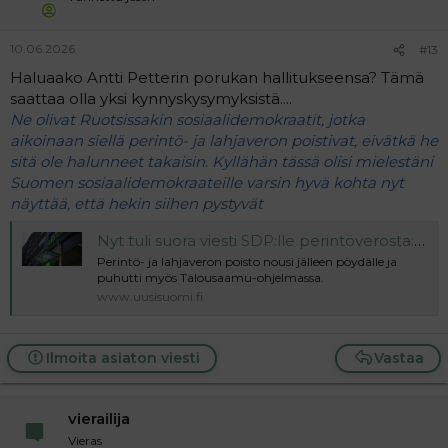
10.06.2026
#13
Haluaako Antti Petterin porukan hallitukseensa? Tämä
saattaa olla yksi kynnyskysymyksistä....
Ne olivat Ruotsissakin sosiaalidemokraatit, jotka
aikoinaan siellä perintö- ja lahjaveron poistivat, eivätkä he
sitä ole halunneet takaisin. Kyllähän tässä olisi mielestäni
Suomen sosiaalidemokraateille varsin hyvä kohta nyt
näyttää, että hekin siihen pystyvät
Nyt tuli suora viesti SDP:lle perintöverosta: ”Ruotsissakin poistivat”
Perintö- ja lahjaveron poisto nousi jälleen pöydälle ja
puhutti myös Talousaamu-ohjelmassa.
www.uusisuomi.fi
Ilmoita asiaton viesti
Vastaa
vierailija
Vieras