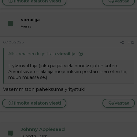
Ilmoita asiaton viesti
Vastaa
vierailija
Vieras
07.06.2026
#12
Alkuperäinen kirjoittaja
vierailija
:
t. yksinyrittäjä (joka pärjää vielä onneksi joten kuten.
Arvonlisäveron alarajahuojennksen poistaminen oli virhe,
muun muassa se.)
Vasemmiston paheksuma yritystuki.
Ilmoita asiaton viesti
Vastaa
Johnny Appleseed
Tunnettu jäsen