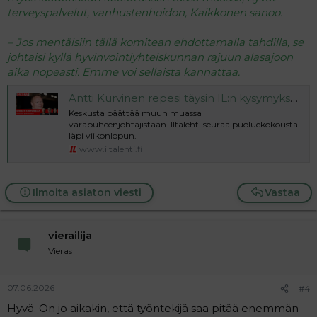
terveyspalvelut, vanhustenhoidon, Kaikkonen sanoo.
– Jos mentäisiin tällä komitean ehdottamalla tahdilla, se
johtaisi kyllä hyvinvointiyhteiskunnan rajuun alasajoon
aika nopeasti. Emme voi sellaista kannattaa.
Antti Kurvinen repesi täysin IL:n kysymykselle
Keskusta päättää muun muassa
varapuheenjohtajistaan. Iltalehti seuraa puoluekokousta
läpi viikonlopun.
www.iltalehti.fi
Ilmoita asiaton viesti
Vastaa
vierailija
Vieras
07.06.2026
#4
Hyvä. On jo aikakin, että työntekijä saa pitää enemmän