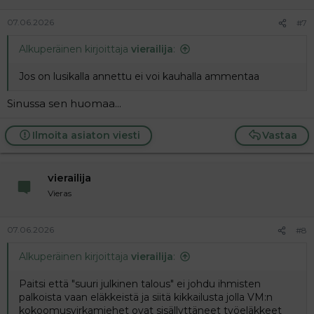
07.06.2026
#7
Alkuperäinen kirjoittaja
vierailija
:
Jos on lusikalla annettu ei voi kauhalla ammentaa
Sinussa sen huomaa...
Ilmoita asiaton viesti
Vastaa
vierailija
Vieras
07.06.2026
#8
Alkuperäinen kirjoittaja
vierailija
:
Paitsi että "suuri julkinen talous" ei johdu ihmisten
palkoista vaan eläkkeistä ja siitä kikkailusta jolla VM:n
kokoomusvirkamiehet ovat sisällyttäneet työeläkkeet