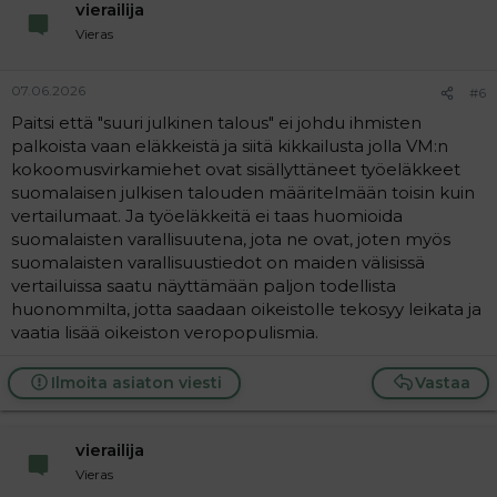
vierailija
Vieras
07.06.2026
#6
Paitsi että "suuri julkinen talous" ei johdu ihmisten
palkoista vaan eläkkeistä ja siitä kikkailusta jolla VM:n
kokoomusvirkamiehet ovat sisällyttäneet työeläkkeet
suomalaisen julkisen talouden määritelmään toisin kuin
vertailumaat. Ja työeläkkeitä ei taas huomioida
suomalaisten varallisuutena, jota ne ovat, joten myös
suomalaisten varallisuustiedot on maiden välisissä
vertailuissa saatu näyttämään paljon todellista
huonommilta, jotta saadaan oikeistolle tekosyy leikata ja
vaatia lisää oikeiston veropopulismia.
Ilmoita asiaton viesti
Vastaa
vierailija
Vieras