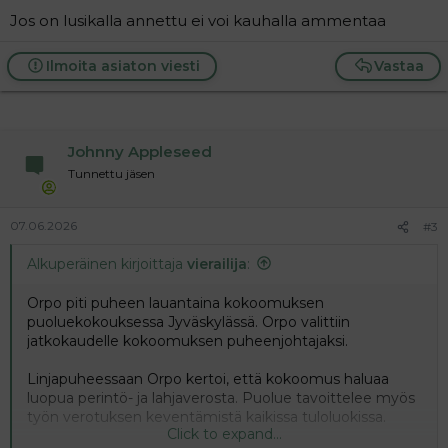
Jos on lusikalla annettu ei voi kauhalla ammentaa
Ilmoita asiaton viesti
Vastaa
Johnny Appleseed
Tunnettu jäsen
07.06.2026
#3
Alkuperäinen kirjoittaja
vierailija
:
Orpo piti puheen lauantaina kokoomuksen
puoluekokouksessa Jyväskylässä. Orpo valittiin
jatkokaudelle kokoomuksen puheenjohtajaksi.
Linjapuheessaan Orpo kertoi, että kokoomus haluaa
luopua perintö- ja lahjaverosta. Puolue tavoittelee myös
työn verotuksen keventämistä kaikissa tuloluokissa.
Click to expand...