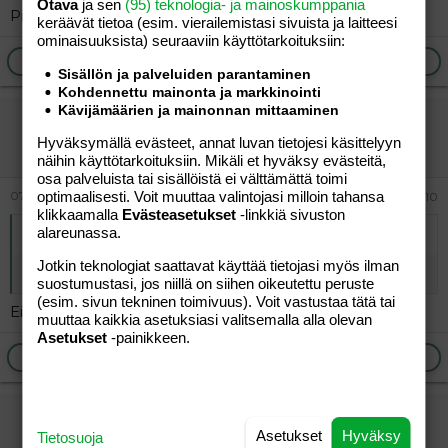
Otava
ja sen
(95) teknologia- ja mainoskumppania
Pitäähän ne jonkun syödä muuten ei kannattaisi leipoa
keräävät tietoa (esim. vierailemis­tasi sivuista ja laitteesi
ominaisuuk­sista) seuraaviin käyttötarkoituksiin:
Ilmoita asiaton viesti
Vastaa
Sisällön ja palveluiden parantaminen
Kohdennettu mainonta ja markkinointi
Kävijämäärien ja mainonnan mittaaminen
vierailija
Hyväksymällä evästeet, annat luvan tietojesi käsittelyyn
Vieras
näihin käyttötarkoituksiin. Mikäli et hyväksy evästeitä,
osa palveluista tai sisällöistä ei välttämättä toimi
07.06.2026
optimaalisesti. Voit muuttaa valintojasi milloin tahansa
#10
klikkaamalla
Evästeasetukset
-linkkiä sivuston
alareunassa.
Alkuperäinen kirjoittaja
vierailija
:
Jotkin teknologiat saattavat käyttää tietojasi myös ilman
Pitäähän ne jonkun syödä muuten ei kannattaisi leipoa
suostumustasi, jos niillä on siihen oikeutettu peruste
(esim. sivun tekninen toimivuus). Voit vastustaa tätä tai
Eikun ensin täytyy olla kysyntää;-)
muuttaa kaikkia asetuksiasi valitsemalla alla olevan
Asetukset
-painikkeen.
Ilmoita asiaton viesti
Vastaa
vierailija
Asetukset
Hyväksy
Tietosuoja
Vieras