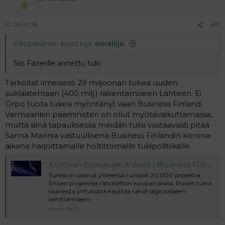
10.06.2026
#17
Alkuperäinen kirjoittaja
vierailija
:
Siis Fazerille annettu tuki
Tarkoitat ilmeisesti 29 miljoonan tukea uuden
suklaatehtaan (400 milj.) rakentamiseen Lahteen. Ei
Orpo tuota tukea myöntänyt vaan Business Finland.
Varmaankin pääministeri on ollut myötävaikuttamassa,
mutta siinä tapauksessa meidän tulisi vastaavasti pitää
Sanna Marinia vastuullisena Business Finlandin korona-
aikana harjoittamalle holtittomalle tukipolitiikalle.
Koronan talousvaikutukset | Business Finland on myöntänyt miljardi euroa koronatukia – ”Joukkoon mahtuu myös tilanteita, että rahoitusta ei ole käytetty rahoitusehtojen mukaisesti”
Tukea on saanut yhteensä runsaat 20 000 projektia.
Eniten projekteja rahoitettiin kaupan alalla. Puolet tukia
saaneista yrityksistä käyttää rahat digitaaliseen
kehittämiseen.
www.hs.fi