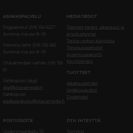
ASIAKASPALVELU
MEDIATIEDOT
Digipalvelut (09) 156 6227
Tekniset tiedot, aikataulut ja
Avoinna ma–pe 8–19
ilmoitushinnat
Tietoa verkon kävijöistä
Painettu lehti (09) 156 665
Tietosuojaseloste
Avoinna ma–pe 8–19
Avoimuusraportti
Käyttöehdot
Otavamedian vaihde (09) 156
61
TUOTTEET
Sähköposti (digi)
Aikakauslehdet
digi@otavamedia.fi
Verkkopalvelut
Sähköposti
Digilehdet
asiakaspalvelu@otavamedia.fi
POSTIOSOITE
OTA YHTEYTTÄ
Uudenmaankatu 10
Toimitus