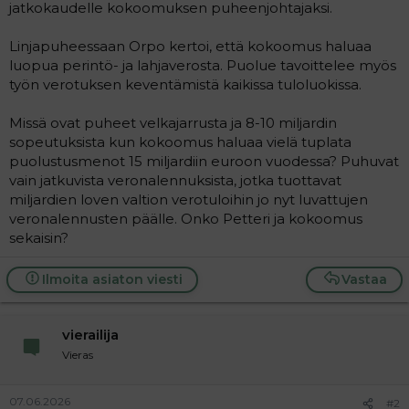
jatkokaudelle kokoomuksen puheenjohtajaksi.
i
t
t
i
Linjapuheessaan Orpo kertoi, että kokoomus haluaa
t
luopua perintö- ja lahjaverosta. Puolue tavoittelee myös
a
työn verotuksen keventämistä kaikissa tuloluokissa.
j
a
Missä ovat puheet velkajarrusta ja 8-10 miljardin
sopeutuksista kun kokoomus haluaa vielä tuplata
puolustusmenot 15 miljardiin euroon vuodessa? Puhuvat
vain jatkuvista veronalennuksista, jotka tuottavat
miljardien loven valtion verotuloihin jo nyt luvattujen
veronalennusten päälle. Onko Petteri ja kokoomus
sekaisin?
Ilmoita asiaton viesti
Vastaa
vierailija
Vieras
07.06.2026
#2