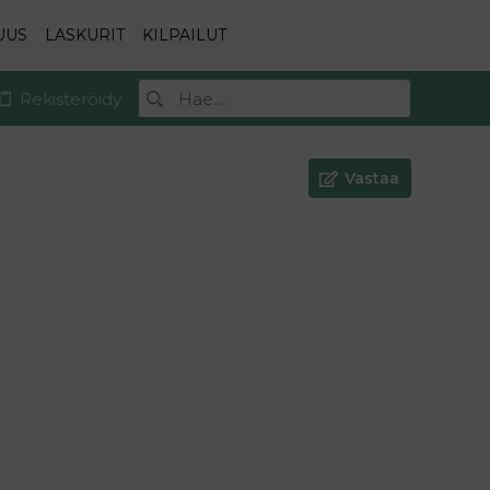
UUS
LASKURIT
KILPAILUT
Rekisteröidy
Vastaa