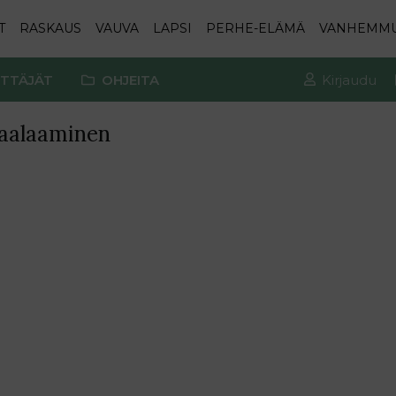
T
RASKAUS
VAUVA
LAPSI
PERHE-ELÄMÄ
VANHEMM
TTÄJÄT
OHJEITA
Kirjaudu
maalaaminen