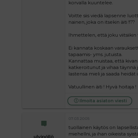
korvalla kuuntelee.
Voitte siis viedä lapsenne luott
nainen, joka on itsekin äiti !!??
Ihmettelen, että joku viitsiikin t
Ei kannata koskaan varauksetto
tapaamis- yms. jutuista.
Kannattaa muistaa, että kivank
katkeroitunut ja vihaa täynnä
lastensa mieli ja saada heidät 
Vatuullinen äiti ! Hyvä hoitaja !
Ilmoita asiaton viesti
07.03.2005
tuollainen käytös on lapsellista 
miehellni, ja ihan oikeista syi
ulvipöllö