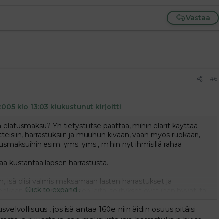
Vastaa
#6
2005 klo 13:03 kiukustunut kirjoitti
:
latusmaksu? Yh tietysti itse päättää, mihin elarit käyttää.
teisiin, harrastuksiin ja muuhun kivaan, vaan myös ruokaan,
usmaksuihin esim. yms. yms., mihin nyt ihmisillä rahaa
enää kustantaa lapsen harrastusta.
n, isä olisi valmis maksamaan lasten harrastukset ja
Click to expand...
itenkaan lasta harrastukseen laita, selitykset ovat ihan hyvät, tai
in että lapset eivät harrasta niitä harrastuksia, joita
usvelvollisuus , jos isä antaa 160e niin äidin osuus pitäisi
ikä se rahasta ollut kiinni !!