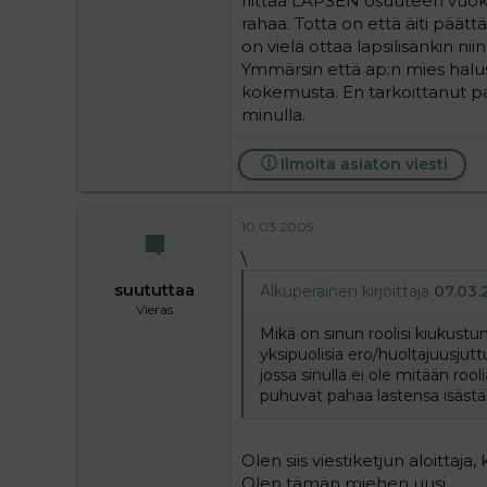
riittää LAPSEN osuuteen vuokras
rahaa. Totta on että äiti päät
on vielä ottaa lapsilisänkin nii
Ymmärsin että ap:n mies halusi
kokemusta. En tarkoittanut pa
minulla.
Ilmoita asiaton viesti
10.03.2005
\
suututtaa
Alkuperäinen kirjoittaja
07.03.2
Vieras
Mikä on sinun roolisi kiukustu
yksipuolisia ero/huoltajuusjutt
jossa sinulla ei ole mitään roo
puhuvat pahaa lastensa isästä
Olen siis viestiketjun aloittaja
Olen tämän miehen uusi.