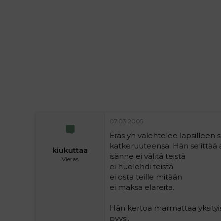
i
t
t
i
t
a
j
a
07.03.2005
Eräs yh valehtelee lapsilleen 
katkeruuteensa. Hän selittää ala
kiukuttaa
isänne ei välitä teistä
Vieras
ei huolehdi teistä
ei osta teille mitään
ei maksa elareita.
Hän kertoa marmattaa yksityisk
pyysi.