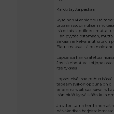
Kaikki täyttä paskaa.
Kyseinen viikonloppuisä tapai
tapaamissopimuksen mukaisest
Isä ostaisi lapsilleen, mutta tu
Hän pyytää ostamaan, mutta isällä 
Sekään ei kelvannut, siitäkin pi
Elatusmaksut isä on maksanut s
Lapsensa hän vaatettaa risaisiin, 
Jos isä ehdottaa, tai jopa ostaa
itse tykkäisi..
Lapset eivät saa puhua isästä 
tapaamisviikonloppuna on ollut
enemmän, äiti saa raivarin. Laps
Isän pitää kysyä ikään kuin oma
Ja sitten tämä herttainen äiti-
päiväkodissa harjoittelemassa.