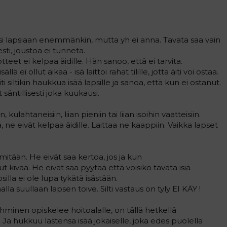
si lapsiaan enemmänkin, mutta yh ei anna. Tavata saa vain
i, joustoa ei tunneta.
otteet ei kelpaa äidille. Hän sanoo, että ei tarvita.
ei ollut aikaa - isä laittoi rahat tilille, jotta äiti voi ostaa.
ti siltikin haukkua isää lapsille ja sanoa, että kun ei ostanut.
äntillisesti joka kuukausi.
kulahtaneisiin, liian pieniin tai liian isoihin vaatteisiin.
, ne eivät kelpaa äidille. Laittaa ne kaappiin. Vaikka lapset
mitään. He eivät saa kertoa, jos ja kun
 kivaa. He eivät saa pyytää että voisiko tavata isiä
illa ei ole lupa tykätä isästään.
lla suullaan lapsen toive. Silti vastaus on tyly EI KÄY !
ihminen opiskelee hoitoalalle, on tällä hetkellä
 Ja hukkuu lastensa isää jokaiselle, joka edes puolella