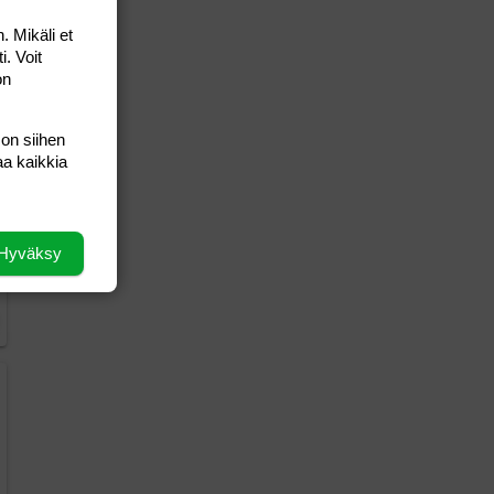
. Mikäli et
i. Voit
on
 on siihen
aa kaikkia
Hyväksy