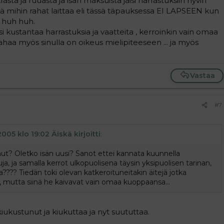
ta ja ruuasta ja isän maksuista jäisi harrastuksiin hyvin
tää mihin rahat laittaa eli tässä täpauksessa EI LAPSEEN kun
n huh huh.
 kustantaa harrastuksia ja vaatteita , kerroinkin vain omaa
haa myös sinulla on oikeus mielipiteeseen ... ja myös
Vastaa
#7
005 klo 19:02 Äiskä kirjoitti
:
nut? Oletko isän uusi? Sanot ettei kannata kuunnella
uja, ja samalla kerrot ulkopuolisena täysin yksipuolisen tarinan,
lia???? Tiedän toki olevan katkeroituneitakin äitejä jotka
, mutta siinä he kaivavat vain omaa kuoppaansa...
, kiukustunut ja kiukuttaa ja nyt suututtaa.