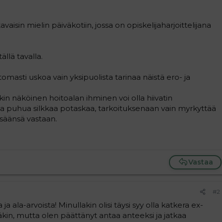
avaisin mielin päiväkotiin, jossa on opiskelijaharjoittelijana
ällä tavalla.
masti uskoa vain yksipuolista tarinaa näistä ero- ja
in näköinen hoitoalan ihminen voi olla hiivatin
 ja puhua silkkaa potaskaa, tarkoituksenaan vain myrkyttää
isäänsä vastaan.
Vastaa
#2
ja ala-arvoista! Minullakin olisi täysi syy olla katkera ex-
stäkin, mutta olen päättänyt antaa anteeksi ja jatkaa