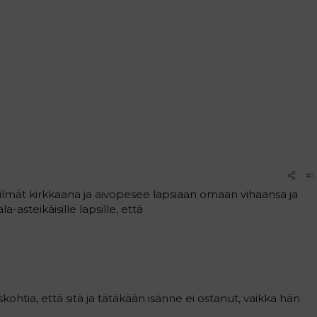
#1
silmät kirkkaana ja aivopesee lapsiaan omaan vihaansa ja
-asteikäisille lapsille, että
ohtia, että sitä ja tätäkään isänne ei ostanut, vaikka hän