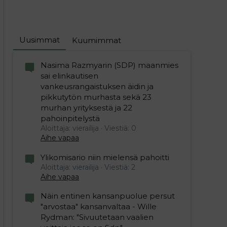
Uusimmat
Kuumimmat
Nasima Razmyarin (SDP) maanmies
sai elinkautisen
vankeusrangaistuksen äidin ja
pikkutytön murhasta sekä 23
murhan yrityksestä ja 22
pahoinpitelystä
Aloittaja: vierailija
Viestiä: 0
Aihe vapaa
Ylikomisario niin mielensä pahoitti
Aloittaja: vierailija
Viestiä: 2
Aihe vapaa
Näin entinen kansanpuolue persut
"arvostaa" kansanvaltaa - Wille
Rydman: "Sivuutetaan vaalien