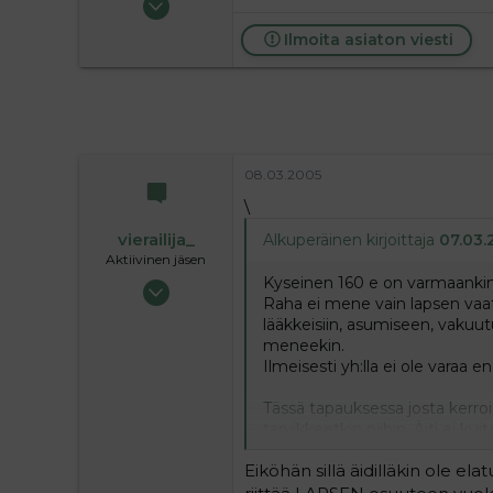
712
Ilmoita asiaton viesti
0
16
08.03.2005
\
vierailija_
Alkuperäinen kirjoittaja
07.03.
Aktiivinen jäsen
Kyseinen 160 e on varmaankin e
10.05.2004
Raha ei mene vain lapsen vaat
2 155
lääkkeisiin, asumiseen, vakuut
0
meneekin.
36
Ilmeisesti yh:lla ei ole varaa 
Tässä tapauksessa josta kerroi
tarvikkeetkin niihin. Äiti ei ku
sitten ei, lopputulos on kuitenk
Eiköhän sillä äidilläkin ole elat
innokkaana olisivat halunneet, e