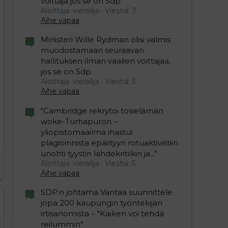
voittaja jos se on Sdp"
Aloittaja: vierailija
Viestiä: 7
Aihe vapaa
Ministeri Wille Rydman olisi valmis
muodostamaan seuraavan
hallituksen ilman vaalien voittajaa,
jos se on Sdp
Aloittaja: vierailija
Viestiä: 3
Aihe vapaa
"Cambridge rekrytoi tosielämän
woke-Turhapuron –
yliopistomaailma ihastui
plagioinnista epäiltyyn rotuaktivistiin
unohti tyystin lähdekritiikin ja..."
Aloittaja: vierailija
Viestiä: 5
Aihe vapaa
SDP:n johtama Vantaa suunnittele
jopa 200 kaupungin työntekijän
irtisanomista – "Kaiken voi tehdä
reilummin"