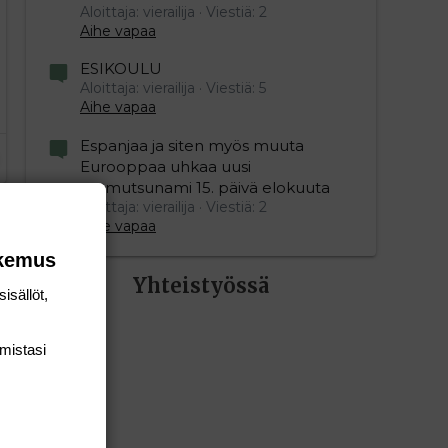
Aloittaja: vierailija
Viestiä: 2
Aihe vapaa
ESIKOULU
Aloittaja: vierailija
Viestiä: 5
Aihe vapaa
Espanjaa ja siten myös muuta
Eurooppaa uhkaa uusi
mamutsunami 15. päivä elokuuta
Aloittaja: vierailija
Viestiä: 2
Aihe vapaa
okemus
Yhteistyössä
isällöt,
mis­tasi