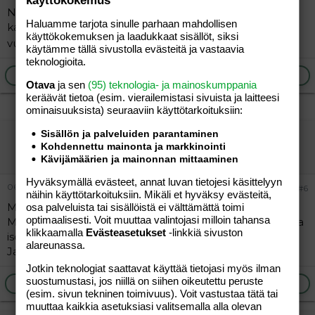
käyttökokemus
Nyt meille tulee Emmaljungan Twin Cerox
Haluamme tarjota sinulle parhaan mahdollisen
kaksostenrattaat ja saas nähdä oonko niihin tyytyväinen
käyttökokemuksen ja laadukkaat sisällöt, siksi
vuoden päästä kuten olin hartaneihin!!
käytämme tällä sivustolla evästeitä ja vastaavia
teknologioita.
Ilmoita asiaton viesti
Vastaa
Otava
ja sen
(95) teknologia- ja mainoskumppania
keräävät tietoa (esim. vierailemis­tasi sivuista ja laitteesi
ominaisuuk­sista) seuraaviin käyttötarkoituksiin:
Sisällön ja palveluiden parantaminen
JIS76
Kohdennettu mainonta ja markkinointi
Vieras
Kävijämäärien ja mainonnan mittaaminen
Hyväksymällä evästeet, annat luvan tietojesi käsittelyyn
06.07.2004
#6
näihin käyttötarkoituksiin. Mikäli et hyväksy evästeitä,
Meillä on Hartanin yhdistelmät (mallia en muista)
osa palveluista tai sisällöistä ei välttämättä toimi
optimaalisesti. Voit muuttaa valintojasi milloin tahansa
Musta ne on todella hyvät,helpot käyttää kun oppii.Aika
klikkaamalla
Evästeasetukset
-linkkiä sivuston
isot ne on,mutta hyvin mahtuu meijänkin jöllikkä niihin.
alareunassa.
Ja vielä ne on mun mielestä tosi kauniita!
Jotkin teknologiat saattavat käyttää tietojasi myös ilman
suostumustasi, jos niillä on siihen oikeutettu peruste
Ilmoita asiaton viesti
Vastaa
(esim. sivun tekninen toimivuus). Voit vastustaa tätä tai
muuttaa kaikkia asetuksiasi valitsemalla alla olevan