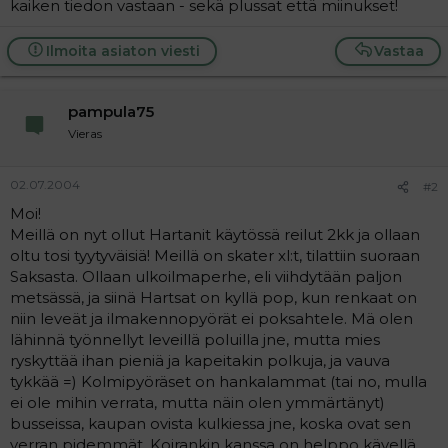
kaiken tiedon vastaan - sekä plussat että miinukset!
a
j
a
Ilmoita asiaton viesti
Vastaa
pampula75
Vieras
02.07.2004
#2
Moi!
Meillä on nyt ollut Hartanit käytössä reilut 2kk ja ollaan
oltu tosi tyytyväisiä! Meillä on skater xl:t, tilattiin suoraan
Saksasta. Ollaan ulkoilmaperhe, eli viihdytään paljon
metsässä, ja siinä Hartsat on kyllä pop, kun renkaat on
niin leveät ja ilmakennopyörät ei poksahtele. Mä olen
lähinnä työnnellyt leveillä poluilla jne, mutta mies
ryskyttää ihan pieniä ja kapeitakin polkuja, ja vauva
tykkää =) Kolmipyöräset on hankalammat (tai no, mulla
ei ole mihin verrata, mutta näin olen ymmärtänyt)
busseissa, kaupan ovista kulkiessa jne, koska ovat sen
verran pidemmät. Koirankin kanssa on helppo kävellä