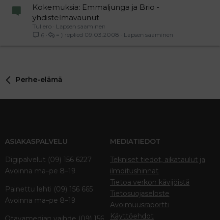
Kokemuksia: Emmaljunga ja Brio -
yhdistelmävaunut
Tullero
Lapsen saaminen
= )
09.03.2008
Lapsen saaminen
6
Perhe-elämä
ASIAKASPALVELU
MEDIATIEDOT
Digipalvelut (09) 156 6227
Tekniset tiedot, aikataulut ja
Avoinna ma–pe 8–19
ilmoitushinnat
Tietoa verkon kävijöistä
Painettu lehti (09) 156 665
Tietosuojaseloste
Avoinna ma–pe 8–19
Avoimuusraportti
Käyttöehdot
Otavamedian vaihde (09) 156