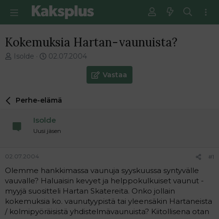
Kokemuksia Hartan-vaunuista?
V
E
Isolde
02.07.2004
i
n
e
s
Vastaa
s
i
t
m
Perhe-elämä
i
m
k
ä
Isolde
e
i
t
n
Uusi jäsen
j
e
u
n
02.07.2004
#1
n
v
a
i
Olemme hankkimassa vaunuja syyskuussa syntyvälle
l
e
vauvalle? Haluaisin kevyet ja helppokulkuiset vaunut -
o
s
myyjä suositteli Hartan Skatereita. Onko jollain
i
t
kokemuksia ko. vaunutyypistä tai yleensäkin Hartaneista
t
i
/ kolmipyöräisistä yhdistelmävaunuista? Kiitollisena otan
t