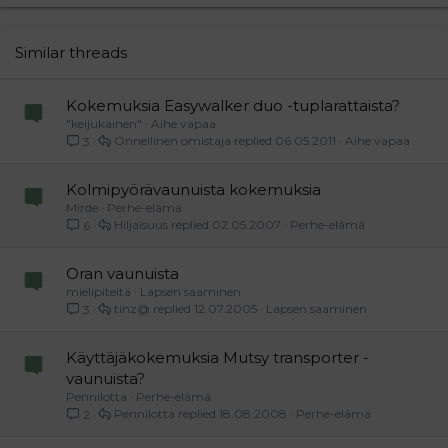
22
Times New Roman
26
Trebuchet MS
Similar threads
Verdana
Kokemuksia Easywalker duo -tuplarattaista?
"keijukainen"
Aihe vapaa
Onnellinen omistaja
06.05.2011
Aihe vapaa
3
Kolmipyörävaunuista kokemuksia
Mirde
Perhe-elämä
Hiljaisuus
02.05.2007
Perhe-elämä
6
Oran vaunuista
mielipiteitä
Lapsen saaminen
tinz@
12.07.2005
Lapsen saaminen
3
Käyttäjäkokemuksia Mutsy transporter -
vaunuista?
Pennilotta
Perhe-elämä
Pennilotta
18.08.2008
Perhe-elämä
2