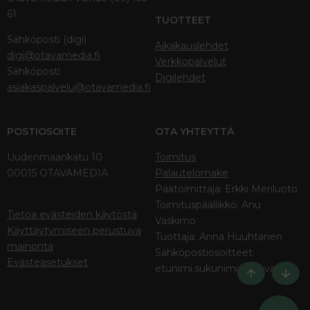
61
TUOTTEET
Sähköposti (digi)
Aikakauslehdet
digi@otavamedia.fi
Verkkopalvelut
Sähköposti
Digilehdet
asiakaspalvelu@otavamedia.fi
POSTIOSOITE
OTA YHTEYTTÄ
Uudenmaankatu 10
Toimitus
00015 OTAVAMEDIA
Palautelomake
Päätoimittaja: Erkki Meriluoto
Toimituspäällikkö: Anu
Tietoa evästeiden käytöstä
Vaskimo
Käyttäytymiseen perustuva
Tuottaja: Anna Huuhtanen
mainonta
Sähköpostiosoitteet:
Evästeasetukset
etunimi.sukunimi@otava.fi
Ylös
Bott