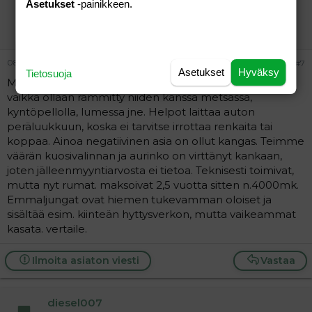
Asetukset
-painikkeen.
martta
Jäsen
08.07.2004
#7
Asetukset
Hyväksy
Tietosuoja
Meillä Hartan yhdistelmävaunut. Ovat kestäneet hyvin,
vaikka ollaan rämmitty niiden kanssa metsässä,
kyntöpellolla, lumessa jne. Helpot laittaa auton
peräluukkuun, koska ei tarvitse irrottaa renkaita tai
koppaa. Ainoa negatiivinen asia on ollut kangas. Teimme
väärän kuosivalinnan ja aurinko on virttänyt kankaan,
joten jälleenmyyntiarvosta ei tietoa. Teknisesti toimivat,
mutta nyt rumat. maksoivat 2,5 vuotta sitten n.4000mk.
Emmaljungat ovat hiemen tukevamman oloiset ja
sisältää esim. kiinteän hyttysverkon, mutta vaikeammat
kasata. vertaile.
Ilmoita asiaton viesti
Vastaa
diesel007