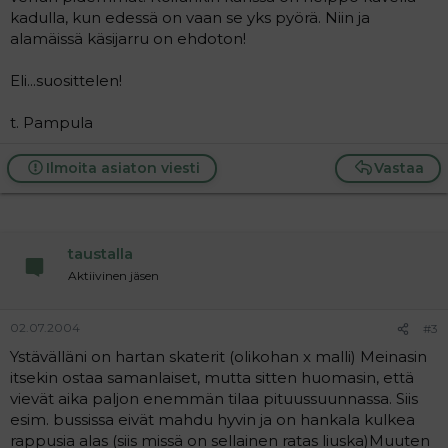
kadulla, kun edessä on vaan se yks pyörä. Niin ja
alamäissä käsijarru on ehdoton!
Eli...suosittelen!
t. Pampula
Ilmoita asiaton viesti
Vastaa
taustalla
Aktiivinen jäsen
02.07.2004
#3
Ystävälläni on hartan skaterit (olikohan x malli) Meinasin
itsekin ostaa samanlaiset, mutta sitten huomasin, että
vievät aika paljon enemmän tilaa pituussuunnassa. Siis
esim. bussissa eivät mahdu hyvin ja on hankala kulkea
rappusia alas (siis missä on sellainen ratas liuska)Muuten