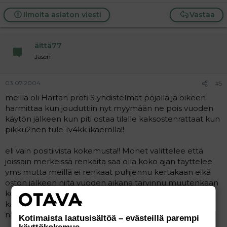
Ilmoita asiaton viesti
Vastaa
äittä77
Jäsen
03.07.2004
#5
meillä oli Hartan profi S yhdistelmät pojalla ja oikeen
harmittaa kun jouduttiin nyt myymään ne pois vuoden
käytön jälkeen kun piti ostaa tilalle kaksostenrattaat kun
pikku2nen tule 1v4kk ikäerolla!!
eli vain positiivista kokemusta!! Monet valittelee että
joissain merkeissä renkaita saa olla koko ajan täyttelee
yms mutta meillä ei renkaat puhjennu kertakaan eikä
oston jälkeen niitä vuoden aikana tarvinnu muutenkaan
koskaan täyttää!!!
kankaat oli kestävät ja helppohoitoiset,mutenkin
näppärät kärrit!!
Kotimaista laatusisältöä – evästeillä parempi