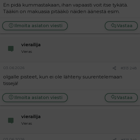
En pidä kummastakaan, ihan vapaasti voit itse tykätä.
se nasaali tyttömäinen laulutyyli on tosi rasittava. Minttu
on sentään imagoltaan ja ääneltään täysi nainen.
Tääkin on makuasia pitääkö näiden äänestä esim.
Ilmoita asiaton viesti
Vastaa
vierailija
Vieras
03.06.2026
#313 248
olgalle pisteet, kun ei ole lähteny suurentelemaan
tissejä!
Ilmoita asiaton viesti
Vastaa
vierailija
Vieras
03.06.2026
#313 249