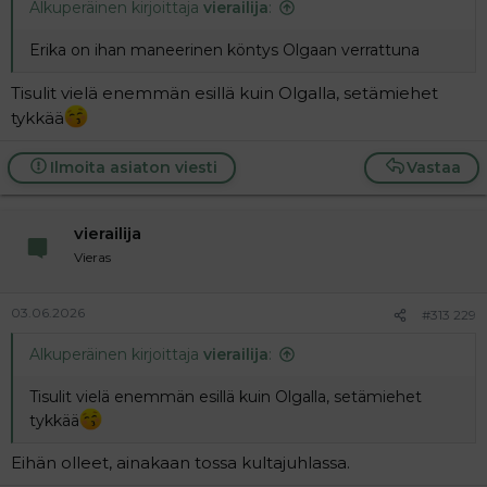
Alkuperäinen kirjoittaja
vierailija
:
Erika on ihan maneerinen köntys Olgaan verrattuna
Tisulit vielä enemmän esillä kuin Olgalla, setämiehet
tykkää
Ilmoita asiaton viesti
Vastaa
vierailija
Vieras
03.06.2026
#313 229
Alkuperäinen kirjoittaja
vierailija
:
Tisulit vielä enemmän esillä kuin Olgalla, setämiehet
tykkää
Eihän olleet, ainakaan tossa kultajuhlassa.