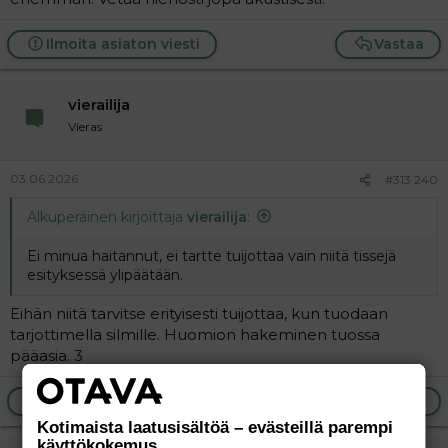
Ilmoita asiaton viesti
Vastaa
vierailija
Vieras
03.06.2026
#313 240
Alkuperäinen kirjoittaja
vierailija
:
Ei minua haitannut, ei tartte tuijottaa vain niitä tissejä
esityksessä ylipäätään.
Eihän niitä tarvitse erityisesti tuijottaa, kun tuodaan
tarjottimella silmille. Huomion hakeminen tuossa
pääasia. 3
Ilmoita asiaton viesti
Vastaa
Kotimaista laatusisältöä – evästeillä parempi
käyttökokemus