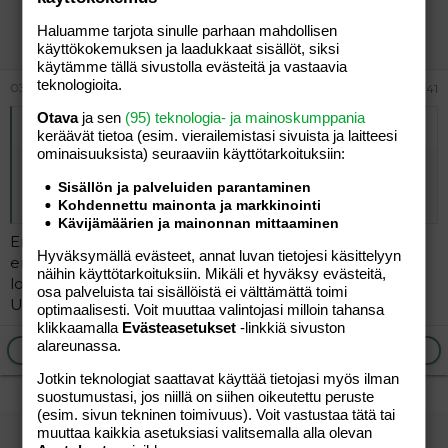
vierailija
Haluamme tarjota sinulle parhaan mahdollisen
Vieras
käyttökokemuksen ja laadukkaat sisällöt, siksi
käytämme tällä sivustolla evästeitä ja vastaavia
teknologioita.
03.06.2026
#313 241
Otava
ja sen
(95) teknologia- ja mainoskumppania
Alkuperäinen kirjoittaja
vierailija
:
keräävät tietoa (esim. vierailemis­tasi sivuista ja laitteesi
ominaisuuk­sista) seuraaviin käyttötarkoituksiin:
Höpöhöpö. Nimenomaan osaa laulaa, eikä tää ole
pelkästään mun mielipde. Kannattaa perehtyä hieman
Sisällön ja palveluiden parantaminen
enemmän. Vetää hienosti jopa akustisesti.
Kohdennettu mainonta ja markkinointi
Kävijämäärien ja mainonnan mittaaminen
Eri mieltä, minä en tykkää, enkä ees halua perehtyä
Hyväksymällä evästeet, annat luvan tietojesi käsittelyyn
enempää, ihan on tarpeeksi nähty, levy-yhtiö kun
näihin käyttötarkoituksiin. Mikäli et hyväksy evästeitä,
lobbaa niin hyvin saatetaan tuputtaa kyllä johkin
osa palveluista tai sisällöistä ei välttämättä toimi
Umk:kin lähivuosina.
optimaalisesti. Voit muuttaa valintojasi milloin tahansa
klikkaamalla
Evästeasetukset
-linkkiä sivuston
alareunassa.
Ilmoita asiaton viesti
Vastaa
Jotkin teknologiat saattavat käyttää tietojasi myös ilman
suostumustasi, jos niillä on siihen oikeutettu peruste
(esim. sivun tekninen toimivuus). Voit vastustaa tätä tai
muuttaa kaikkia asetuksiasi valitsemalla alla olevan
vierailija