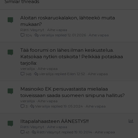
Similar threads
Verdana
Aloitan roskaruokalakon, lähteekö muita
mukaan?
Rätti Väsynyt
Aihe vapaa
vierailija
12.01.2026
Aihe vapaa
104
Tää foorumi on lähes ilman keskustelua.
Katsokaa nytkin otsikoita ! Pelkkää potaskaa
tarjolla:
vierailija
Aihe vapaa
vierailija
Eilen 12:52
Aihe vapaa
148
Masinoiko EK persuvastaista mielialaa
toiveissaan saada suomeen sinipuna hallitus?
vierailija
Aihe vapaa
Vierailija
19.05.2024
Aihe vapaa
3
P
Iltapalahaasteen ÄÄNESTYS!!!
Rätti Väsynyt
Aihe vapaa
o
Rätti Väsynyt
19.10.2014
Aihe vapaa
41
l