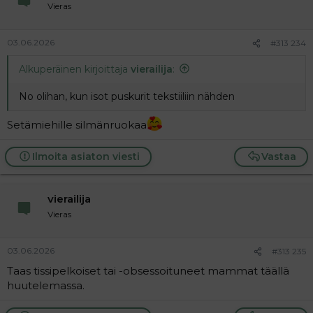
Vieras
03.06.2026
#313 234
Alkuperäinen kirjoittaja
vierailija
:
No olihan, kun isot puskurit tekstiiliin nähden
Setämiehille silmänruokaa
Ilmoita asiaton viesti
Vastaa
vierailija
Vieras
03.06.2026
#313 235
Taas tissipelkoiset tai -obsessoituneet mammat täällä
huutelemassa.