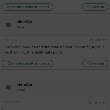
a
j
Ilmoita asiaton viesti
Vastaa
a
vierailija
Vieras
03.06.2026
#313 227
Eihän nää nyky naisartistit osaa ees laulaa Olgat, Mintut
jne. Ihan muut meriitit taitaa olla.
Ilmoita asiaton viesti
Vastaa
vierailija
Vieras
03.06.2026
#313 228