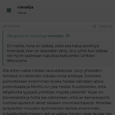
vierailija
Vieras
03.06.2026
#313 246
Alkuperäinen kirjoittaja
vierailija
:
Eri mieltä, minä en tykkää, enkä ees halua perehtyä
enempää, ihan on tarpeeksi nähty, levy-yhtiö kun lobbaa
niin hyvin saatetaan tuputtaa kyllä johkin Umk:kin
lähivuosina.
Älä sitten väitä mitään laulutaidoista. Levy-yhtiöiden
tehtävä on tietenkin lobata omia artisteja. Joihinkin
panostetaan enemmän koska heissä nähdään aitoa
potentiaalia ja Minttu on yksi heistä. Kuvitteletko, että
lahjatonta tyyppiä yritettäis myydä yleisölle? Kyse on
bisneksestä ja totta kai odotetaan, että se kampanjointi
tuottaa sijoitetut rahat takaisin moninkertaisesti. Mirellaa
tyrkytettiin muuten kymmenen kertaa enemmän,
totaalikyllästymiseen asti ja vaikka hänkin osaa laulaa niin