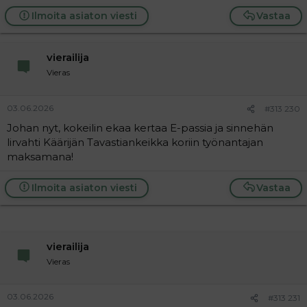
Ilmoita asiaton viesti
Vastaa
vierailija
Vieras
03.06.2026
#313 230
Johan nyt, kokeilin ekaa kertaa E-passia ja sinnehän
lirvahti Käärijän Tavastiankeikka koriin työnantajan
maksamana!
Ilmoita asiaton viesti
Vastaa
vierailija
Vieras
03.06.2026
#313 231