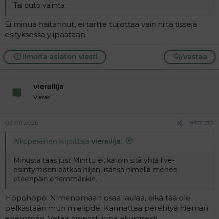
Tai outo valinta.
Ei minua haitannut, ei tartte tuijottaa vain niitä tissejä
esityksessä ylipäätään.
Ilmoita asiaton viesti
Vastaa
vierailija
Vieras
03.06.2026
#313 239
Alkuperäinen kirjoittaja
vierailija
:
Minusta taas just Minttu ei, katoin sitä yhtä live-
esiintymisen pätkää hiljan, isänsä nimellä menee
eteenpäin enemmänkin.
Höpöhöpö. Nimenomaan osaa laulaa, eikä tää ole
pelkästään mun mielipde. Kannattaa perehtyä hieman
enemmän. Vetää hienosti jopa akustisesti.