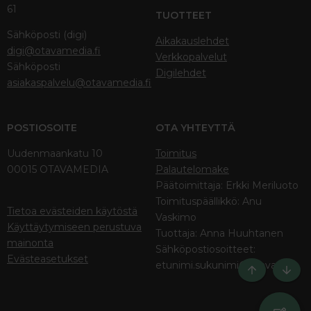
61
TUOTTEET
Sähköposti (digi)
Aikakauslehdet
digi@otavamedia.fi
Verkkopalvelut
Sähköposti
Digilehdet
asiakaspalvelu@otavamedia.fi
POSTIOSOITE
OTA YHTEYTTÄ
Uudenmaankatu 10
Toimitus
00015 OTAVAMEDIA
Palautelomake
Päätoimittaja: Erkki Meriluoto
Toimituspäällikkö: Anu
Tietoa evästeiden käytöstä
Vaskimo
Käyttäytymiseen perustuva
Tuottaja: Anna Huuhtanen
mainonta
Sähköpostiosoitteet:
Evästeasetukset
etunimi.sukunimi@otava.fi
Ylös
Bott