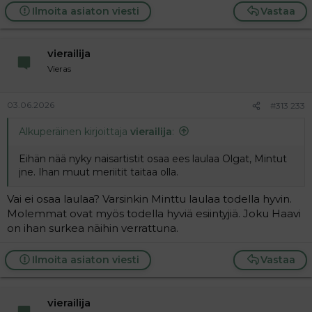
Ilmoita asiaton viesti
Vastaa
vierailija
Vieras
03.06.2026
#313 233
Alkuperäinen kirjoittaja
vierailija
:
Eihän nää nyky naisartistit osaa ees laulaa Olgat, Mintut
jne. Ihan muut meriitit taitaa olla.
Vai ei osaa laulaa? Varsinkin Minttu laulaa todella hyvin.
Molemmat ovat myös todella hyviä esiintyjiä. Joku Haavi
on ihan surkea näihin verrattuna.
Ilmoita asiaton viesti
Vastaa
vierailija