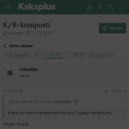
K/B-komposti
Vastaa
V
E
vierailija
17.03.2024
i
n
e
s
Aihe vapaa
s
i
t
m
1
…
12530
…
13597
Edellinen
Seuraava
i
m
k
ä
vierailija
e
i
Vieras
t
n
j
e
u
n
03.06.2026
#313 226
n
v
a
i
Alkuperäinen kirjoittaja
vierailija
:
l
e
o
s
Erika on ihan maneerinen köntys Olgaan verrattuna
i
t
t
i
Höpö höpö.
t