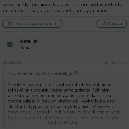
se nasaali tyttömäinen laulutyyli on tosi rasittava. Minttu
on sentään imagoltaan ja ääneltään täysi nainen.
Ilmoita asiaton viesti
Vastaa
vierailija
Vieras
03.06.2026
#313 247
Alkuperäinen kirjoittaja
vierailija
:
Älä sitten väitä mitään laulutaidoista. Levy-yhtiöiden
tehtävä on tietenkin lobata omia artisteja. Joihinkin
panostetaan enemmän koska heissä nähdään aitoa
potentiaalia ja Minttu on yksi heistä. Kuvitteletko, että
lahjatonta tyyppiä yritettäis myydä yleisölle? Kyse on
bisneksestä ja totta kai odotetaan, että se kampanjointi
tuottaa sijoitetut rahat takaisin moninkertaisesti. Mirellaa
Click to expand...
tyrkytettiin muuten kymmenen kertaa enemmän,
totaalikyllästymiseen asti ja vaikka hänkin osaa laulaa niin