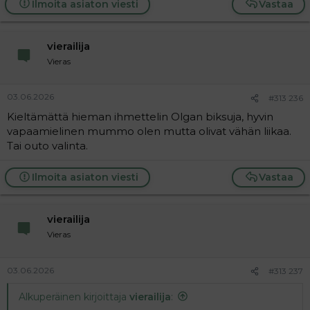
Ilmoita asiaton viesti
Vastaa
vierailija
Vieras
03.06.2026
#313 236
Kieltämättä hieman ihmettelin Olgan biksuja, hyvin
vapaamielinen mummo olen mutta olivat vähän liikaa.
Tai outo valinta.
Ilmoita asiaton viesti
Vastaa
vierailija
Vieras
03.06.2026
#313 237
Alkuperäinen kirjoittaja
vierailija
: