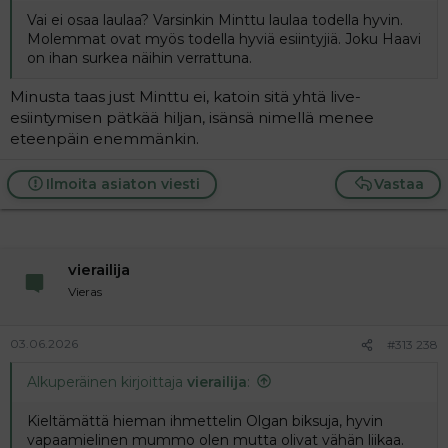
Vai ei osaa laulaa? Varsinkin Minttu laulaa todella hyvin.
Molemmat ovat myös todella hyviä esiintyjiä. Joku Haavi
on ihan surkea näihin verrattuna.
Minusta taas just Minttu ei, katoin sitä yhtä live-
esiintymisen pätkää hiljan, isänsä nimellä menee
eteenpäin enemmänkin.
Ilmoita asiaton viesti
Vastaa
vierailija
Vieras
03.06.2026
#313 238
Alkuperäinen kirjoittaja
vierailija
:
Kieltämättä hieman ihmettelin Olgan biksuja, hyvin
vapaamielinen mummo olen mutta olivat vähän liikaa.