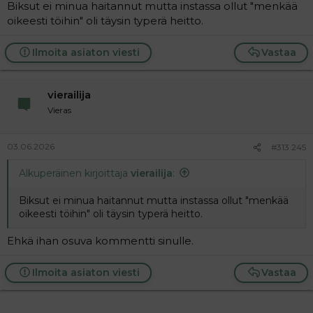
Biksut ei minua haitannut mutta instassa ollut "menkää
oikeesti töihin" oli täysin typerä heitto.
Ilmoita asiaton viesti
Vastaa
vierailija
Vieras
03.06.2026
#313 245
Alkuperäinen kirjoittaja
vierailija
:
Biksut ei minua haitannut mutta instassa ollut "menkää
oikeesti töihin" oli täysin typerä heitto.
Ehkä ihan osuva kommentti sinulle.
Ilmoita asiaton viesti
Vastaa