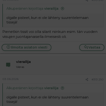
Alkuperäinen kirjoittaja
vierailija
:
olgalle pisteet, kun ei ole lähteny suurentelemaan
tissejä!
Pienetkin tissit voi olla silarit niinkuin esim. tän vuoden
viisujen juontajanaisella ilmeisesti oli.
Ilmoita asiaton viesti
Vastaa
vierailija
Vieras
03.06.2026
#313 250
Alkuperäinen kirjoittaja
vierailija
:
olgalle pisteet, kun ei ole lähteny suurentelemaan
tissejä!