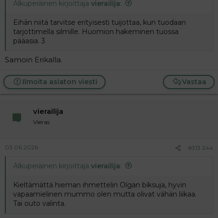
Alkuperäinen kirjoittaja
vierailija
:
Eihän niitä tarvitse erityisesti tuijottaa, kun tuodaan
tarjottimella silmille. Huomion hakeminen tuossa
pääasia. 3
Samoin Erikalla.
Ilmoita asiaton viesti
Vastaa
vierailija
Vieras
03.06.2026
#313 244
Alkuperäinen kirjoittaja
vierailija
:
Kieltämättä hieman ihmettelin Olgan biksuja, hyvin
vapaamielinen mummo olen mutta olivat vähän liikaa.
Tai outo valinta.