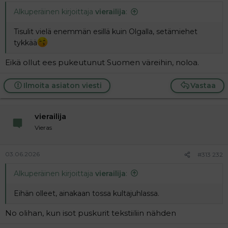
Alkuperäinen kirjoittaja
vierailija
:
Tisulit vielä enemmän esillä kuin Olgalla, setämiehet
tykkää
Eikä ollut ees pukeutunut Suomen väreihin, noloa.
Ilmoita asiaton viesti
Vastaa
vierailija
Vieras
03.06.2026
#313 232
Alkuperäinen kirjoittaja
vierailija
:
Eihän olleet, ainakaan tossa kultajuhlassa.
No olihan, kun isot puskurit tekstiiliin nähden