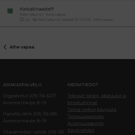
l
Kebabhaaste!!!
Rätti Väsynyt
Aihe vapaa
Rätti Väsynyt
29.11.2015
Aihe vapaa
40
Aihe vapaa
ASIAKASPALVELU
MEDIATIEDOT
Digipalvelut (09) 156 6227
Tekniset tiedot, aikataulut ja
Avoinna ma–pe 8–19
ilmoitushinnat
Tietoa verkon kävijöistä
Painettu lehti (09) 156 665
Tietosuojaseloste
Avoinna ma–pe 8–19
Avoimuusraportti
Käyttöehdot
Otavamedian vaihde (09) 156