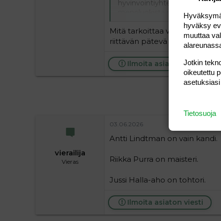
hyvinvointiyhteiskunnan ylläpi
menoluokista niin että saamme
Hyväksymällä
hyväksy eväs
Mitä tarkoittaa vähän koulutet
muuttaa val
riittävän pätevä omaamaan mi
alareunass
Jotkin tekno
Ilmoita asiaton viesti
oikeutettu 
asetuksiasi
Tietosuoja
03.06.2026
Antti Lindtman on vain kandi.
vierailija
Riikka Purra on maisteri.
Vieras
Jussi Halla-aho on tohtori.
Ilmoita asiaton viesti