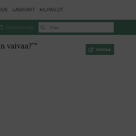
UUS
LASKURIT
KILPAILUT
Rekisteröidy
n vaivaa?”"
Vastaa