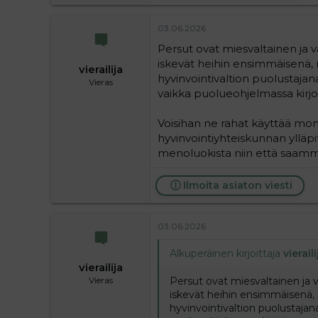
03.06.2026
Persut ovat miesvaltainen ja
iskevät heihin ensimmäisenä, m
vierailija
hyvinvointivaltion puolustaja
Vieras
vaikka puolueohjelmassa kirjoite
Voisihan ne rahat käyttää moni
hyvinvointiyhteiskunnan ylläpi
menoluokista niin että saamme
Ilmoita asiaton viesti
03.06.2026
Alkuperäinen kirjoittaja
vieraili
vierailija
Persut ovat miesvaltainen ja
Vieras
iskevät heihin ensimmäisenä, 
hyvinvointivaltion puolustajan