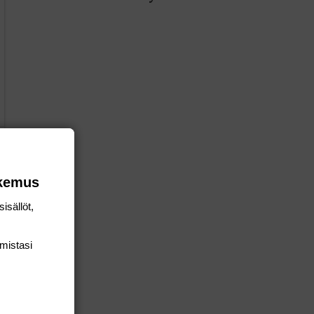
okemus
isällöt,
mis­tasi