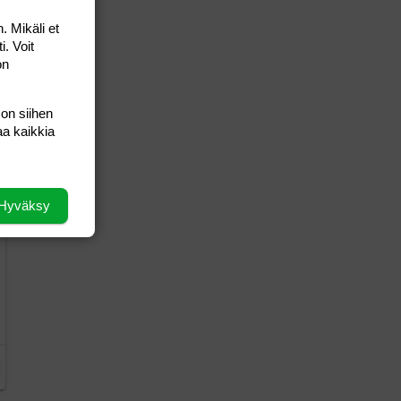
. Mikäli et
i. Voit
on
 on siihen
aa kaikkia
Hyväksy