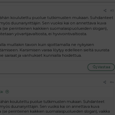
#3
 vähän koulutettu puolue tutkimusten mukaan. Suhdanteet
yös duunariyrittäjiin. Sen vuoksi kai on annettava kuva
na (se perinteinen kaikkien suomalaispuolueiden slogan),
taan yövartijavaltiosta, ei hyvivointivaltiosta.
lla muillakin tavoin kuin sijoittamalla ne nykyisen
tämiseen. Karsimisen varaa löytyy edelleen sieltä suurista
 sairaat ja vanhukset kunnialla hoidettua.
Vastaa
#4
ja
:
 vähän koulutettu puolue tutkimusten mukaan. Suhdanteet
myös duunariyrittäjiin. Sen vuoksi kai on annettava kuva
a (se perinteinen kaikkien suomalaispuolueiden slogan), vaikka