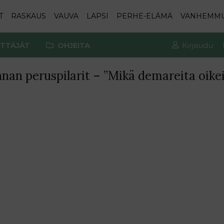
T
RASKAUS
VAUVA
LAPSI
PERHE-ELÄMÄ
VANHEMM
TTÄJÄT
OHJEITA
Kirjaudu
nan peruspilarit – ”Mikä demareita oikei