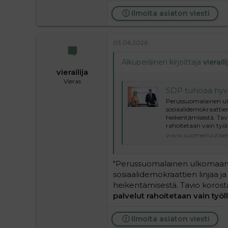
Ilmoita asiaton viesti
03.06.2026
Alkuperäinen kirjoittaja
vieraili
vierailija
Vieras
SDP tuhoaa hyvinvointiyh
Perussuomalainen ulk
sosiaalidemokraattien
heikentämisestä. Tav
rahoitetaan vain työll
www.suomenuutiset.
"Perussuomalainen ulkomaankau
sosiaalidemokraattien linjaa j
heikentämisestä. Tavio koros
palvelut rahoitetaan vain työll
Ilmoita asiaton viesti