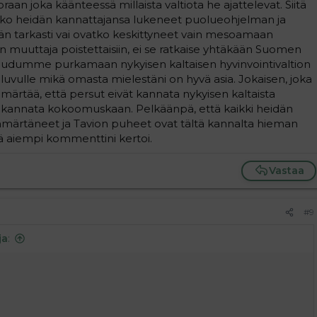
aan joka käänteessä millaista valtiota he ajattelevat. Siitä
atko heidän kannattajansa lukeneet puolueohjelman ja
vän tarkasti vai ovatko keskittyneet vain mesoamaan
n muuttaja poistettaisiin, ei se ratkaise yhtäkään Suomen
joudumme purkamaan nykyisen kaltaisen hyvinvointivaltion
-luvulle mikä omasta mielestäni on hyvä asia. Jokaisen, joka
märtää, että persut eivät kannata nykyisen kaltaista
 ei kannata kokoomuskaan. Pelkäänpä, että kaikki heidän
ymmärtäneet ja Tavion puheet ovat tältä kannalta hieman
itä aiempi kommenttini kertoi.
Vastaa
#9
ja
: