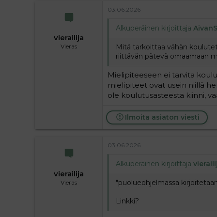
03.06.2026
Alkuperäinen kirjoittaja
Aivan
vierailija
Mitä tarkoittaa vähän koulutet
Vieras
riittävän pätevä omaamaan mi
Mielipiteeseen ei tarvita kou
mielipiteet ovat usein niillä hen
ole koulutusasteesta kiinni, v
Ilmoita asiaton viesti
03.06.2026
Alkuperäinen kirjoittaja
vieraili
vierailija
"puolueohjelmassa kirjoitetaan 
Vieras
Linkki?