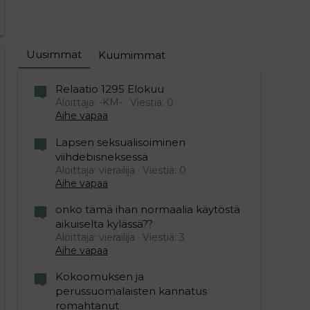
Uusimmat
Kuumimmat
Relaatio 1295 Elokuu
Aloittaja: -KM-
Viestiä: 0
Aihe vapaa
Lapsen seksualisoiminen
viihdebisneksessä
Aloittaja: vierailija
Viestiä: 0
Aihe vapaa
onko tämä ihan normaalia käytöstä
aikuiselta kylässä??
Aloittaja: vierailija
Viestiä: 3
Aihe vapaa
Kokoomuksen ja
perussuomalaisten kannatus
romahtanut