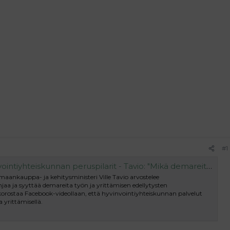
#1
iskunnan peruspilarit - Tavio: "Mikä demareita oikein vaivaa?" - Suomen Uutiset
ankauppa- ja kehitysministeri Ville Tavio arvostelee
njaa ja syyttää demareita työn ja yrittämisen edellytysten
korostaa Facebook-videollaan, että hyvinvointiyhteiskunnan palvelut
a yrittämisellä.