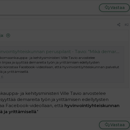
Vastaa
#2
ja
:
teiskunnan peruspilarit - Tavio: "Mikä demareita oikein vaivaa?" - Suomen Uutiset
omaankauppa- ja kehitysministeri Ville Tavio arvostelee
 linjaa ja syyttää demareita työn ja yrittämisen edellytysten
io korostaa Facebook-videollaan, että hyvinvointiyhteiskunnan palvelut
ä ja yrittämisellä.
fi
ppa- ja kehitysministeri Ville Tavio arvostelee
a syyttää demareita työn ja yrittämisen edellytysten
taa Facebook-videollaan, että
hyvinvointiyhteiskunnan
ä ja yrittämisellä
."
Vastaa