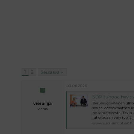
i
t
t
i
t
a
j
a
1
2
Seuraava
03.06.2026
SDP tuhoaa hyvinvointiyhte
vierailija
Perussuomalainen ulkoma
sosiaalidemokraattien li
Vieras
heikentämisestä. Tavio 
rahoitetaan vain työllä j
www.suomenuutiset.fi