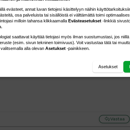
tämiseen. Karsimisen varaa löytyy edelleen sieltä suurista
Click to expand...
 sairaat ja vanhukset kunnialla hoidettua.
 evästeet, annat luvan tietojesi käsittelyyn näihin käyttötarkoituksiin
teitä, osa palveluista tai sisällöistä ei välttämättä toimi optimaalisest
tu? Miten paljon sinusta pitää olla koulutusta, jotta on
intojasi milloin tahansa klikkaamalla
Evästeasetukset
-linkkiä sivust
elipiteen?
a.
logiat saattavat käyttää tietojasi myös ilman suostumustasi, jos niillä
Vastaa
peruste (esim. sivun tekninen toimivuus). Voit vastustaa tätä tai muutt
 valitsemalla alla olevan
Asetukset
-painikkeen.
Asetukset
#6
Vastaa