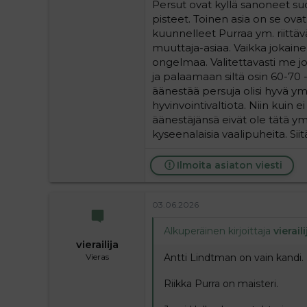
Persut ovat kyllä sanoneet suor
pisteet. Toinen asia on se ov
kuunnelleet Purraa ym. riittä
muuttaja-asiaa. Vaikka jokaine
ongelmaa. Valitettavasti me 
ja palaamaan siltä osin 60-70 
äänestää persuja olisi hyvä ym
hyvinvointivaltiota. Niin kuin
äänestäjänsä eivät ole tätä 
kyseenalaisia vaalipuheita. Si
Ilmoita asiaton viesti
03.06.2026
Alkuperäinen kirjoittaja
vieraili
vierailija
Antti Lindtman on vain kandi.
Vieras
Riikka Purra on maisteri.