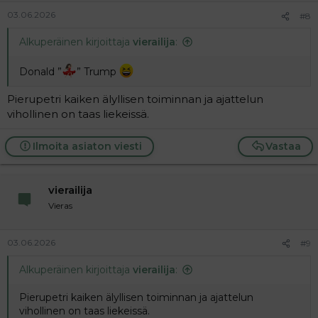
03.06.2026
#8
Alkuperäinen kirjoittaja
vierailija
:
Donald ”
” Trump
Pierupetri kaiken älyllisen toiminnan ja ajattelun
vihollinen on taas liekeissä.
Ilmoita asiaton viesti
Vastaa
vierailija
Vieras
03.06.2026
#9
Alkuperäinen kirjoittaja
vierailija
:
Pierupetri kaiken älyllisen toiminnan ja ajattelun
vihollinen on taas liekeissä.