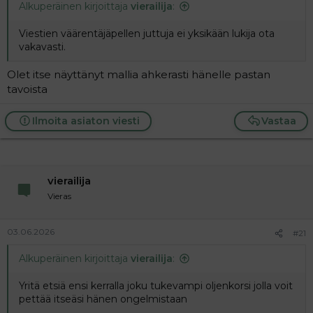
Alkuperäinen kirjoittaja
vierailija
:
Viestien väärentäjäpellen juttuja ei yksikään lukija ota
vakavasti.
Olet itse näyttänyt mallia ahkerasti hänelle pastan
tavoista
Ilmoita asiaton viesti
Vastaa
vierailija
Vieras
03.06.2026
#21
Alkuperäinen kirjoittaja
vierailija
:
Yritä etsiä ensi kerralla joku tukevampi oljenkorsi jolla voit
pettää itseäsi hänen ongelmistaan