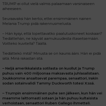
TRUMP ei ollut vielä valmis palaamaan varsinaiseen
aiheeseen.
Seuraavaksi hän kertoi, ettei ensimmäinen nainen
Melania Trump pidä rakennusmelusta.
– Hän kysyi, että lopettavatko paalutuskoneet koskaan?
Tiedättehän, ne käyvät aamukuudesta iltaseitsemään.
Voitteko kuvitella? Täällä.
Tiedättekö mitä? Minusta se on kaunis ääni. Hän ei pidä
siitä. Minä rakastan sitä.
– Neljä amerikkalaista sotilasta on kuollut ja Trump
puhuu vain 400 miljoonaa maksavasta juhlasalistaan.
Joukkomme ansaitsevat parempaa, senaattori, Irakin
sodan sotainvalidi Tammy Duckworth totesi X:ssä.
– Trumpin ensimmäinen puhe sen jälkeen, kun hän vei
maamme laittomasti sotaan ja hän puhuu kultaisista
verhoistaan, senaattori Ruben Gallego ihmetteli.