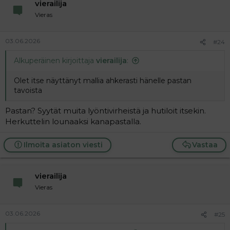
vierailija
Vieras
03.06.2026
#24
Alkuperäinen kirjoittaja
vierailija
:
Olet itse näyttänyt mallia ahkerasti hänelle pastan
tavoista
Pastan? Syytät muita lyöntivirheistä ja hutiloit itsekin.
Herkuttelin lounaaksi kanapastalla.
Ilmoita asiaton viesti
Vastaa
vierailija
Vieras
03.06.2026
#25