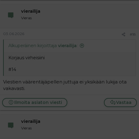
vierailija
Vieras
03.06.2026
#18
Alkuperäinen kirjoittaja
vierailija
:
Korjaus virheisiini
#14
Viestien väärentäjäpellen juttuja ei yksikään lukija ota
vakavasti.
Ilmoita asiaton viesti
Vastaa
vierailija
Vieras