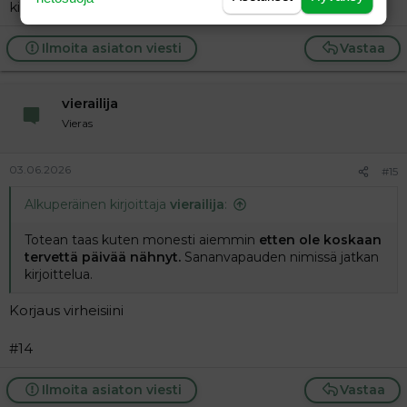
kirjoittelua.
Ilmoita asiaton viesti
Vastaa
vierailija
Vieras
03.06.2026
#15
Alkuperäinen kirjoittaja
vierailija
:
Totean taas kuten monesti aiemmin
etten ole koskaan
tervettä päivää nähnyt.
Sananvapauden nimissä jatkan
kirjoittelua.
Korjaus virheisiini
#14
Ilmoita asiaton viesti
Vastaa