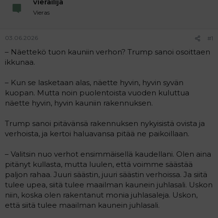
j
e
vierailija
u
n
Vieras
n
v
a
i
l
e
03.06.2026
#1
o
s
– Näettekö tuon kauniin verhon? Trump sanoi osoittaen
i
t
ikkunaa.
t
i
t
– Kun se lasketaan alas, näette hyvin, hyvin syvän
a
kuopan. Mutta noin puolentoista vuoden kuluttua
j
näette hyvin, hyvin kauniin rakennuksen.
a
Trump sanoi pitävänsä rakennuksen nykyisistä ovista ja
verhoista, ja kertoi haluavansa pitää ne paikoillaan.
– Valitsin nuo verhot ensimmäisellä kaudellani. Olen aina
pitänyt kullasta, mutta luulen, että voimme säästää
paljon rahaa. Juuri säästin, juuri säästin verhoissa. Ja siitä
tulee upea, siitä tulee maailman kaunein juhlasali. Uskon
niin, koska olen rakentanut monia juhlasaleja. Uskon,
että siitä tulee maailman kaunein juhlasali.