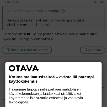
03.06.2026
#12
Alkuperäinen kirjoittaja
vierailija
:
Pierupetri kaiken älyllisen toiminnan ja ajattelun
vihollinen on taas liekeissä.
Kommenttisi #8:lle paljastaa että sinusta onkin tullut
nykyisin Trumpin kannattaja
Ilmoita asiaton viesti
Vastaa
vierailija
Vieras
Kotimaista laatusisältöä – evästeillä parempi
käyttökokemus
03.06.2026
#13
Haluamme tarjota sinulle parhaan mahdollisen
käyttökokemuksen ja laadukkaat sisällöt, siksi
Lukemattomien ketjujen pilaajalle muistutus että yritä
käytämme tällä sivustolla evästeitä ja vastaavia
edes joskus pysyä otsikossa
teknologioita.