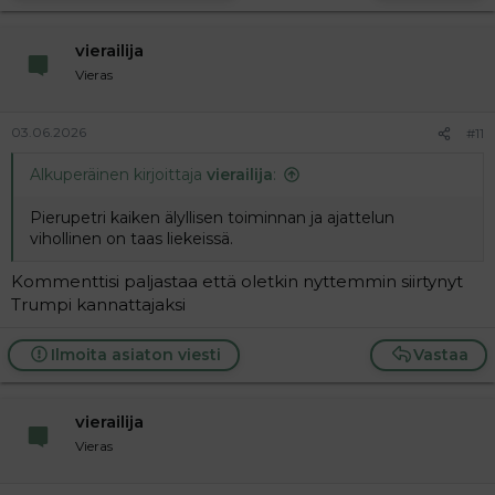
vierailija
Vieras
03.06.2026
#11
Alkuperäinen kirjoittaja
vierailija
:
Pierupetri kaiken älyllisen toiminnan ja ajattelun
vihollinen on taas liekeissä.
Kommenttisi paljastaa että oletkin nyttemmin siirtynyt
Trumpi kannattajaksi
Ilmoita asiaton viesti
Vastaa
vierailija
Vieras