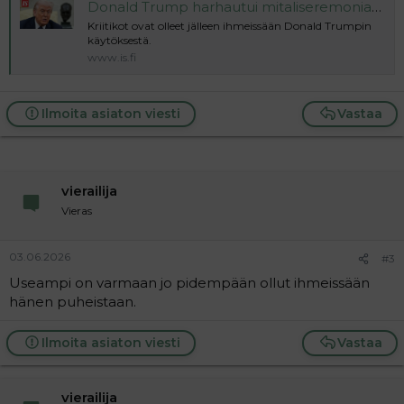
Donald Trump harhautui mitaliseremoniassa – keskittyi kehumaan verhojaan
Kriitikot ovat olleet jälleen ihmeissään Donald Trumpin
käytöksestä.
www.is.fi
Ilmoita asiaton viesti
Vastaa
vierailija
Vieras
03.06.2026
#3
Useampi on varmaan jo pidempään ollut ihmeissään
hänen puheistaan.
Ilmoita asiaton viesti
Vastaa
vierailija