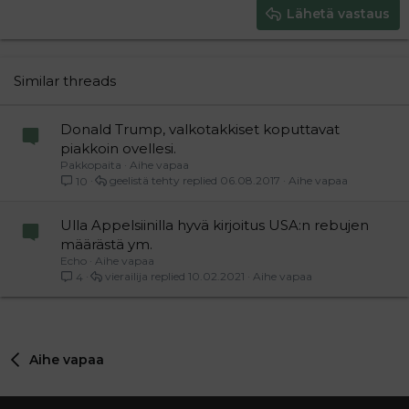
Justify text
Heading 3
Lähetä vastaus
18
Tahoma
22
Times New Roman
26
Trebuchet MS
Similar threads
Verdana
Donald Trump, valkotakkiset koputtavat
piakkoin ovellesi.
Pakkopaita
Aihe vapaa
geelistä tehty
06.08.2017
Aihe vapaa
10
Ulla Appelsiinilla hyvä kirjoitus USA:n rebujen
määrästä ym.
Echo
Aihe vapaa
vierailija
10.02.2021
Aihe vapaa
4
Aihe vapaa