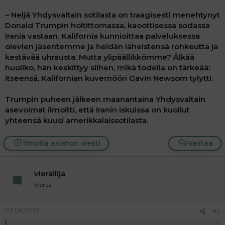
– Neljä Yhdysvaltain sotilasta on traagisesti menehtynyt
Donald Trumpin holtittomassa, kaoottisessa sodassa
Irania vastaan. Kalifornia kunnioittaa palveluksessa
olevien jäsentemme ja heidän läheistensä rohkeutta ja
kestävää uhrausta. Mutta ylipäällikkömme? Älkää
huoliko, hän keskittyy siihen, mikä todella on tärkeää:
itseensä, Kalifornian kuvernööri Gavin Newsom tylytti.
Trumpin puheen jälkeen maanantaina Yhdysvaltain
asevoimat ilmoitti, että Iranin iskuissa on kuollut
yhteensä kuusi amerikkalaissotilasta.
Ilmoita asiaton viesti
Vastaa
vierailija
Vieras
03.06.2026
#2