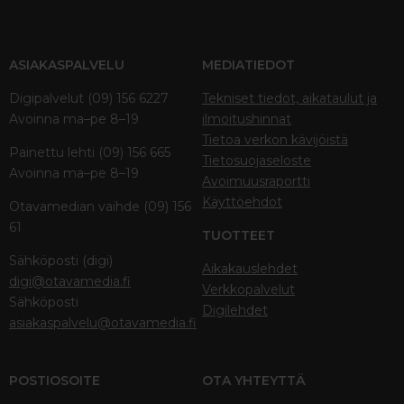
ASIAKASPALVELU
MEDIATIEDOT
Digipalvelut (09) 156 6227
Tekniset tiedot, aikataulut ja
Avoinna ma–pe 8–19
ilmoitushinnat
Tietoa verkon kävijöistä
Painettu lehti (09) 156 665
Tietosuojaseloste
Avoinna ma–pe 8–19
Avoimuusraportti
Käyttöehdot
Otavamedian vaihde (09) 156
61
TUOTTEET
Sähköposti (digi)
Aikakauslehdet
digi@otavamedia.fi
Verkkopalvelut
Sähköposti
Digilehdet
asiakaspalvelu@otavamedia.fi
POSTIOSOITE
OTA YHTEYTTÄ