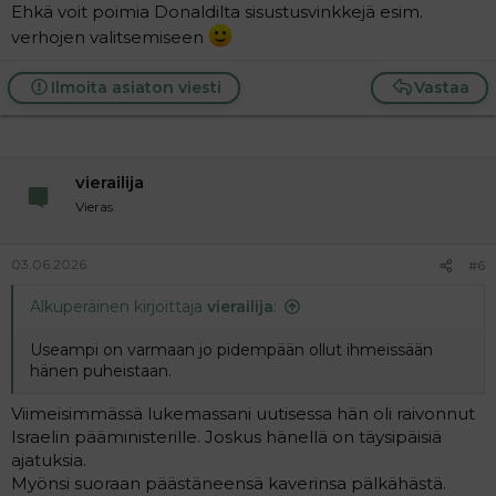
Ehkä voit poimia Donaldilta sisustusvinkkejä esim.
verhojen valitsemiseen
Ilmoita asiaton viesti
Vastaa
vierailija
Vieras
03.06.2026
#6
Alkuperäinen kirjoittaja
vierailija
:
Useampi on varmaan jo pidempään ollut ihmeissään
hänen puheistaan.
Viimeisimmässä lukemassani uutisessa hän oli raivonnut
Israelin pääministerille. Joskus hänellä on täysipäisiä
ajatuksia.
Myönsi suoraan päästäneensä kaverinsa pälkähästä.