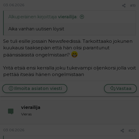
03.06.2026
#19
Alkuperäinen kirjoittaja
vierailija
:
Aika vanhan uutisen löysit
Se tuli esille jossain Newsfeedissä. Tarkoittaako jokunen
kuukausi taaksepäin että hän olisi parantunut
päänsisäisistä ongelmistaan?
Yritä etsiä ensi kerralla joku tukevampi oljenkorsi jolla voit
pettää itseäsi hänen ongelmistaan
Ilmoita asiaton viesti
Vastaa
vierailija
Vieras
03.06.2026
#20