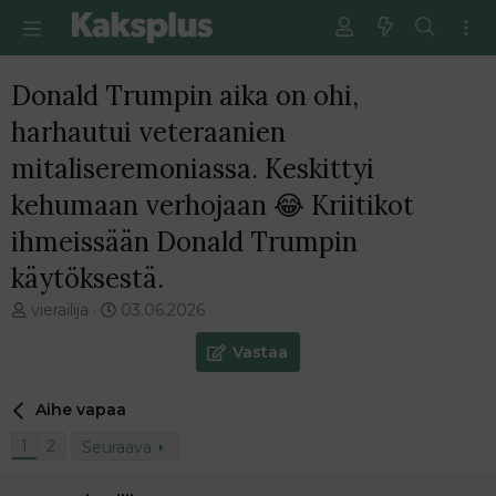
Donald Trumpin aika on ohi,
harhautui veteraanien
mitaliseremoniassa. Keskittyi
kehumaan verhojaan 😂 Kriitikot
ihmeissään Donald Trumpin
käytöksestä.
V
E
vierailija
03.06.2026
i
n
e
s
Vastaa
s
i
t
m
Aihe vapaa
i
m
k
ä
1
2
Seuraava
e
i
t
n