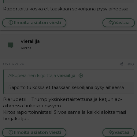
Raportoitu koska et taaskaan sekoilijana pysy aiheessa
Ilmoita asiaton viesti
Vastaa
vierailija
Vieras
03.06.2026
#10
Alkuperäinen kirjoittaja
vierailija
:
Raportoitu koska et taaskaan sekoilijana pysy aiheessa
Pierupetri = Trump yksinkertaistettuna ja ketjun ap-
aiheessa tiukasati pysyen.
Kiitos raportoinnistasi. Siivoa samalla kaikki aloittamasi
herjaketjut.
Ilmoita asiaton viesti
Vastaa