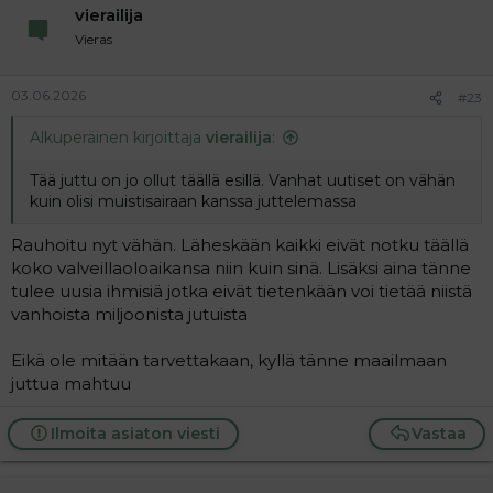
vierailija
Vieras
03.06.2026
#23
Alkuperäinen kirjoittaja
vierailija
:
Tää juttu on jo ollut täällä esillä. Vanhat uutiset on vähän
kuin olisi muistisairaan kanssa juttelemassa
Rauhoitu nyt vähän. Läheskään kaikki eivät notku täällä
koko valveillaoloaikansa niin kuin sinä. Lisäksi aina tänne
tulee uusia ihmisiä jotka eivät tietenkään voi tietää niistä
vanhoista miljoonista jutuista
Eikä ole mitään tarvettakaan, kyllä tänne maailmaan
juttua mahtuu
Ilmoita asiaton viesti
Vastaa