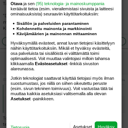
Tässä se sattuu olemaan
Otava
ja sen
(95) teknologia- ja mainoskumppania
keräävät tietoa (esim. vierailemis­tasi sivuista ja laitteesi
ominaisuuk­sista) seuraaviin käyttötarkoituksiin:
”Donald Trumpin aika on ohi, harhautui veteraanien
mitaliseremoniassa. Keskittyi kehumaan verhojaan
Sisällön ja palveluiden parantaminen
Kriitikot ihmeissään Donald Trumpin käytöksestä.”
Kohdennettu mainonta ja markkinointi
Kävijämäärien ja mainonnan mittaaminen
Ilmoita asiaton viesti
Vastaa
Hyväksymällä evästeet, annat luvan tietojesi käsittelyyn
näihin käyttötarkoituksiin. Mikäli et hyväksy evästeitä,
osa palveluista tai sisällöistä ei välttämättä toimi
vierailija
optimaalisesti. Voit muuttaa valintojasi milloin tahansa
klikkaamalla
Evästeasetukset
-linkkiä sivuston
Vieras
alareunassa.
Jotkin teknologiat saattavat käyttää tietojasi myös ilman
03.06.2026
#14
suostumustasi, jos niillä on siihen oikeutettu peruste
(esim. sivun tekninen toimivuus). Voit vastustaa tätä tai
Alkuperäinen kirjoittaja
vierailija
:
muuttaa kaikkia asetuksiasi valitsemalla alla olevan
Asetukset
-painikkeen.
Kommenttisi paljastaa että oletkin nyttemmin siirtynyt
Trumpi kannattajaksi
Totean taas kuten monesti aiemmin ettet ole koskaan
tervettä päivää nähnyt. Sananvapauden nimissä jatka
Asetukset
Hyväksy
Tietosuoja