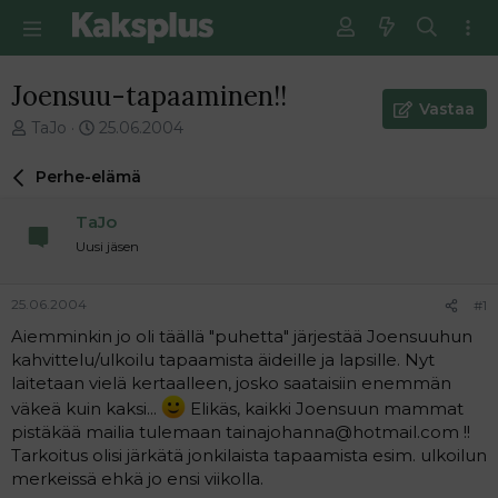
Joensuu-tapaaminen!!
Vastaa
V
E
TaJo
25.06.2004
i
n
e
s
Perhe-elämä
s
i
t
m
TaJo
i
m
Uusi jäsen
k
ä
e
i
t
n
25.06.2004
#1
j
e
Aiemminkin jo oli täällä "puhetta" järjestää Joensuuhun
u
n
kahvittelu/ulkoilu tapaamista äideille ja lapsille. Nyt
n
v
a
i
laitetaan vielä kertaalleen, josko saataisiin enemmän
l
e
väkeä kuin kaksi...
Elikäs, kaikki Joensuun mammat
o
s
pistäkää mailia tulemaan tainajohanna@hotmail.com !!
i
t
Tarkoitus olisi järkätä jonkilaista tapaamista esim. ulkoilun
t
i
merkeissä ehkä jo ensi viikolla.
t