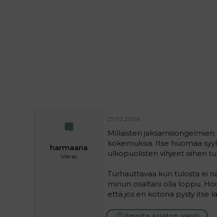
i
t
t
i
t
a
j
a
27.02.2006
Millaisten jaksamisongelmien k
kokemuksia. Itse huomaa syyll
harmaana
ulkopuolisten vihjeet siihen tu
Vieras
Turhauttavaa kun tulosta ei näy,
minun osaltani olla loppu. Hoi
että jos en kotona pysty itse 
Ilmoita asiaton viesti