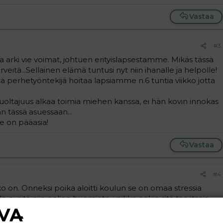
Vastaa
#3
ja arki vie voimat, johtuen erityislapsestamme. Mikäs tässä
veitä...Sellainen elämä tuntusi nyt niin ihanalle ja helpolle!
ttä perhetyöntekijä hoitaa lapsiamme n.6 tuntia viikko jotta
huoltajuus alkaa toimia miehen kanssa, ei hän kovin innokas
n tässä asuessaan...
e on pääasia!
Vastaa
#4
o on. Onneksi poika aloitti koulun se on omaa stressia
 ei riitä niin paljon huomiota, vaikka nekin sitä tarvitseis.
itään ja miestä eikä muutakaan apua ole. Mutta kasvaa ne
 ole niin rasittavia.