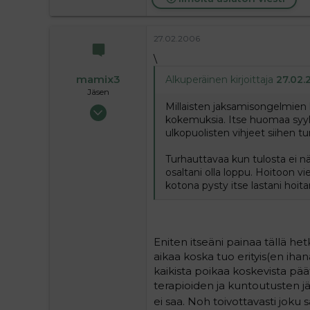
27.02.2006
\
mamix3
Alkuperäinen kirjoittaja
27.02.
Jäsen
Millaisten jaksamisongelmien k
17.08.2004
kokemuksia. Itse huomaa syyll
53
ulkopuolisten vihjeet siihen tu
0
6
Turhauttavaa kun tulosta ei näy
osaltani olla loppu. Hoitoon vi
kotona pysty itse lastani hoit
Eniten itseäni painaa tällä het
aikaa koska tuo erityis(en ihan
kaikista poikaa koskevista pää
terapioiden ja kuntoutusten jä
ei saa. Noh toivottavasti joku 