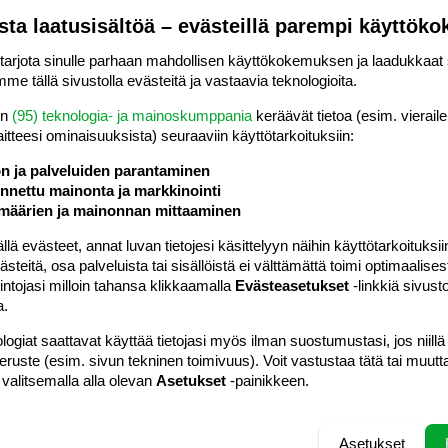
sta laatusisältöä – evästeillä parempi käyttök
Vastaa
rjota sinulle parhaan mahdollisen käyttökokemuksen ja laadukkaat s
me tällä sivustolla evästeitä ja vastaavia teknologioita.
#5
en
(95) teknologia- ja mainoskumppania
keräävät tietoa (esim. vieraile
mies painaa pitkää päivää ja saa työssänsä paljon haasteita
laitteesi ominaisuuk­sista) seuraaviin käyttötarkoituksiin:
a lapsen kanssa. Kun lapsi sairastuu syytän itseäni että
 pöpö saatu. Eristäydyn entisestään. Sos.työntekijä julisti
ön ja palveluiden parantaminen
n että jo itsensä kannalta hyvä että pärjää. Miten
nettu mainonta ja markkinointi
tua kuinka väsynyt oikeasti on ja että tarvitsee apua?
määrien ja mainonnan mittaaminen
 evästeet, annat luvan tietojesi käsittelyyn näihin käyttötarkoituksiin
teitä, osa palveluista tai sisällöistä ei välttämättä toimi optimaalisest
Vastaa
intojasi milloin tahansa klikkaamalla
Evästeasetukset
-linkkiä sivust
a.
logiat saattavat käyttää tietojasi myös ilman suostumustasi, jos niillä
peruste (esim. sivun tekninen toimivuus). Voit vastustaa tätä tai muutt
 valitsemalla alla olevan
Asetukset
-painikkeen.
#6
 sosiaalityöntekijät eivät kovinkaan usein itse huomaa tai
Asetukset