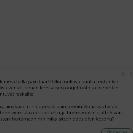
#1
anssa teillä painitaan? Olisi mukava kuulla toistenkin
istävänsä itseään kehityksen ongelmista, ja pienetkin
ntuvat raskailta.
 ainakaan niin nopeasti kuin toivoisi. Kotiäitiys taitaa
toon viemistä on suositeltu, ja huomasinkin ajattelevani,
lastani hoitamaan niin miksi sitten edes olen kotona?
Vastaa