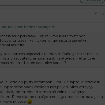
#2
2006 klo 20:16 harmaana kirjoitti
:
anssa teillä painitaan? Olisi mukava kuulla toistenkin
istävänsä itseään kehityksen ongelmista, ja pienetkin
ntuvat raskailta.
, ainakaan niin nopeasti kuin toivoisi. Kotiäitiys taitaa minun
emistä on suositeltu, ja huomasinkin ajattelevani, että jos en
amaan niin miksi sitten edes olen kotona?
kellä , että en pysty antamaan 2 muulle lapselle riittävästi
a) lapsemme vaatii itselleen niin paljon. Mies vetäytyy
töksistä, ihmettelee miten minä voin olla väsynyt
lkeen. Raha tilanne on täysin nolla ja omaa irtiottoa arjesta
sai tästä tolkkua