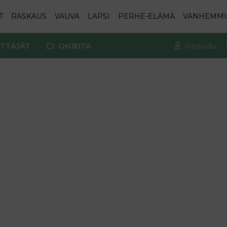
T
RASKAUS
VAUVA
LAPSI
PERHE-ELÄMÄ
VANHEMM
TTÄJÄT
OHJEITA
Kirjaudu