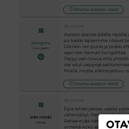
Ilmoita asiaton viesti
28.02.2006
Avioero painaa päälle täysillä 
jos kaikki lapsemme olisivat ter
kenguru
Olenkin niin puhki ja poikki e
Uusi jäsen
saan itse hieman hengähtää.
29.09.2005
Täytyy vain toivoa että yhteis
6
ole ollut vaippoja vaihtelemaa
0
Mutta, mutta, elämä jatkuu--s
1
Ilmoita asiaton viesti
28.02.2006
Eipä tahdo jaksaa, vaikka pakk
vähentänyt. Pienimmille lapsille
inki minki
Rahaa ei jää käteen paljon m
Vieras
onneksi koko ajan eikä ne enään