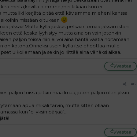
kkeet,sairaalakäynnit yms.ja ne jo pelkästään ovat henkinen
ukea meitä,kovilla olemme,meilläkään kun ei
a mutta liki kerjätä pitää että kävisimme mieheni kanssa
n aikoihin missään oltukaan
imaa jaksaa!Mutta kyllä joskus pelkään omaa jaksamistani
lkeen että koska lyyhistyy mutta aina on vain jotenkin
aisen paljon töissä niin ei voi aina häntä vaatia hoitamaan
n on kotona.Onneksi usein kyllä itse ehdottaa mulle
set ulkoilemaan ja sekin jo riittää aina vähäksi aikaa.
Vastaa
#8
 paljon töissä pitkin maailmaa, joten paljon olen yksin
pyytämään apua mikäli tarvin, mutta sitten ollaan
ssa kun "ei yksin pärjää"...
jätä!
Vastaa