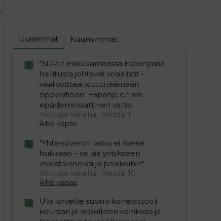
Uusimmat
Kuumimmat
"SDP:n esikuvamaassa Espanjassa
hallitusta johtavat sosialistit –
vaalivoittaja joutui jäämään
oppositioon" Espanja on siis
epädemokrattinen valtio
Aloittaja: vierailija
Viestiä: 1
Aihe vapaa
"Yhteisöveron lasku ei mene
hukkaan – se jää yritykseen
investoinneiksi ja palkkoihin"
Aloittaja: vierailija
Viestiä: 10
Aihe vapaa
Ukrilorveille suomi-konepistooli
kouraan ja repullinen vanikkaa ja