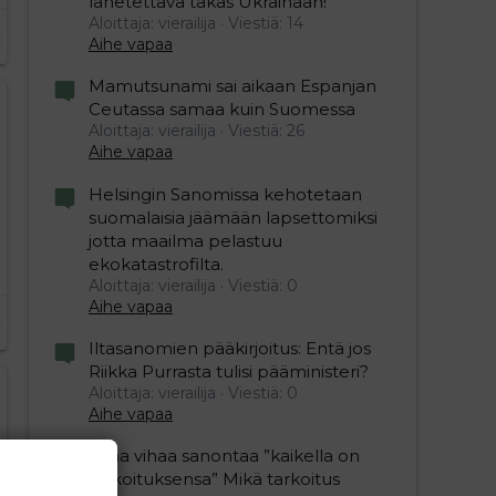
lähetettävä takas Ukrainaan!
Aloittaja: vierailija
Viestiä: 14
Aihe vapaa
Mamutsunami sai aikaan Espanjan
Ceutassa samaa kuin Suomessa
Aloittaja: vierailija
Viestiä: 26
Aihe vapaa
Helsingin Sanomissa kehotetaan
suomalaisia jäämään lapsettomiksi
jotta maailma pelastuu
ekokatastrofilta.
Aloittaja: vierailija
Viestiä: 0
Aihe vapaa
Iltasanomien pääkirjoitus: Entä jos
Riikka Purrasta tulisi pääministeri?
Aloittaja: vierailija
Viestiä: 0
Aihe vapaa
Juha vihaa sanontaa ”kaikella on
tarkoituksensa” Mikä tarkoitus