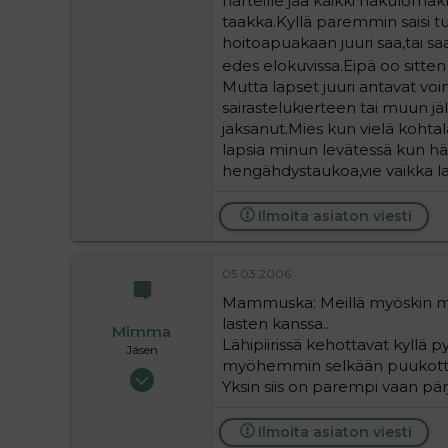
harteille jää kaikki hakuloma
0
taakka.Kyllä paremmin saisi t
16
hoitoapuakaan juuri saa,tai sa
edes elokuvissa.Eipä oo sitte
Mutta lapset juuri antavat vo
sairastelukierteen tai muun jä
jaksanut.Mies kun vielä kohtal
lapsia minun levätessä kun hä
hengähdystaukoa,vie vaikka lap
Ilmoita asiaton viesti
05.03.2006
Mammuska: Meillä myöskin mies
lasten kanssa..
Mimma
Lähipiirissä kehottavat kyllä 
Jäsen
myöhemmin selkään puukottama
28.05.2004
Yksin siis on parempi vaan pär
101
0
Ilmoita asiaton viesti
16