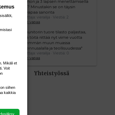
vaimon ja 3 lapsen menettämisellä
okemus
olisi? Minustakin se on täysin
älyvapaa sanonta
isällöt,
Aloittaja: vierailija
Viestiä: 2
Aihe vapaa
mis­tasi
"Duunitorin tuore tilasto paljastaa,
että töitä riittää nyt viime vuotta
enemmän muun muassa
rakennusalalla ja teollisuudessa"
Aloittaja: vierailija
Viestiä: 0
Aihe vapaa
. Mikäli et
i. Voit
Yhteistyössä
on
 on siihen
aa kaikkia
Hyväksy