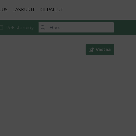
UUS
LASKURIT
KILPAILUT
Rekisteröidy
Vastaa