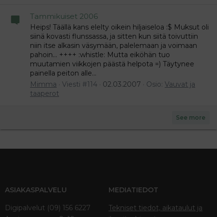
Tammikuiset 2006
Heips! Täällä kans elelty oikein hiljaiseloa :$ Muksut oli
siinä kovasti flunssassa, ja sitten kun siitä toivuttiin
niin itse alkasin väsymään, palelemaan ja voimaan
pahoin... ++++ :whistle: Mutta eiköhän tuo
muutamien viikkojen päästä helpota =) Täytynee
painella peiton alle...
Mimma
Viesti #114
02.03.2007
Osio:
Vauvat ja
taaperot
See more
ASIAKASPALVELU
MEDIATIEDOT
Digipalvelut (09) 156 6227
Tekniset tiedot, aikataulut ja