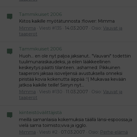
Tammikuiset 2006
Kiitos kaikille myötätunnosta :flower: Mimma
Mimma
Viesti #135
14.03.2007
Osio:
Vauvat ja
taaperot
Tammikuiset 2006
Huoh... en ole nyt paljoa jaksanut.. "Vauvani" todettiin
tuulimunaraskaudeksi, ja eilen lääkkeellinen
keskeytys päätti tilanteen. :ashamed: Pikkuinen
taaperoni jaksaa isoveljensä avustuksella onneksi
piristää kovia kokenutta äippää :'( Mukavaa kevään
jatkoa kaikille teille! Siirryn nyt...
Mimma
Viesti #130
11.03.2007
Osio:
Vauvat ja
taaperot
kiinteistövälittäjistä
meillä samanlaisia kokemuksia täällä länsi-espoossa.ja
vielä sama toimisto;viva ja igglo.
Mimma
Viesti #2
07.03.2007
Osio:
Perhe-elämä