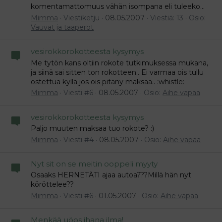
komentamattomuus vähän isompana eli tuleeko...
Mimma
Viestiketju
08.05.2007
Viestiä: 13
Osio:
Vauvat ja taaperot
vesirokkorokotteesta kysymys
Me tytön kans oltiin rokote tutkimuksessa mukana,
ja siinä sai sitten ton rokotteen.. Ei varmaa ois tullu
ostettua kyllä jos ois pitäny maksaa.. :whistle:
Mimma
Viesti #6
08.05.2007
Osio:
Aihe vapaa
vesirokkorokotteesta kysymys
Paljo muuten maksaa tuo rokote? :)
Mimma
Viesti #4
08.05.2007
Osio:
Aihe vapaa
Nyt sit on se meitin ooppeli myyty
Osaaks HERNETÄTI ajaa autoa???Millä hän nyt
köröttelee??
Mimma
Viesti #6
01.05.2007
Osio:
Aihe vapaa
Menkää uöos ihana ilma!