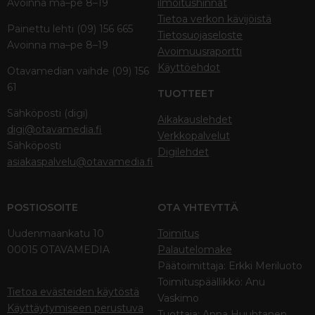
Avoinna ma–pe 8–19
ilmoitushinnat
Tietoa verkon kävijöistä
Painettu lehti (09) 156 665
Tietosuojaseloste
Avoinna ma–pe 8–19
Avoimuusraportti
Käyttöehdot
Otavamedian vaihde (09) 156
61
TUOTTEET
Sähköposti (digi)
Aikakauslehdet
digi@otavamedia.fi
Verkkopalvelut
Sähköposti
Digilehdet
asiakaspalvelu@otavamedia.fi
POSTIOSOITE
OTA YHTEYTTÄ
Uudenmaankatu 10
Toimitus
00015 OTAVAMEDIA
Palautelomake
Päätoimittaja: Erkki Meriluoto
Toimituspäällikkö: Anu
Tietoa evästeiden käytöstä
Vaskimo
Käyttäytymiseen perustuva
Tuottaja: Anna Huuhtanen