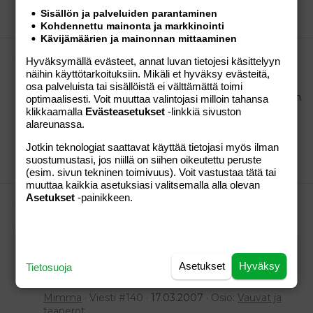
Mimma
Viesti #11
30.03.2007
Osio:
Vauvat ja
Sisällön ja palveluiden parantaminen
taaperot
Kohdennettu mainonta ja markkinointi
Kävijämäärien ja mainonnan mittaaminen
Tammikuiset 2006
Hyväksymällä evästeet, annat luvan tietojesi käsittelyyn
Aurinkoinen : Kyllä häät on tulossa, ihan pian... :o
näihin käyttötarkoituksiin. Mikäli et hyväksy evästeitä,
:saint: Puolitoista kuukautta enää!! Kutsut on
osa palveluista tai sisällöistä ei välttämättä toimi
askarreltu ja lähetetty jo jokunen viikko sitten. Nyt on
optimaalisesti. Voit muuttaa valintojasi milloin tahansa
rytinällä valmistunut 160 hääkarkkia... kyllähän oli
klikkaamalla
Evästeasetukset
-linkkiä sivuston
hommaa, mutta muutenkin askartelen paljon, joten
alareunassa.
eipä tuo puuha juurikaan...
Jotkin teknologiat saattavat käyttää tietojasi myös ilman
Mimma
Viesti #149
20.03.2007
Osio:
Vauvat ja
suostumustasi, jos niillä on siihen oikeutettu peruste
taaperot
(esim. sivun tekninen toimivuus). Voit vastustaa tätä tai
muuttaa kaikkia asetuksiasi valitsemalla alla olevan
Asetukset
-painikkeen.
Tammikuiset 2006
Edelleenkin kiitos kaikille haleista :flower: Pikkuhiljaa
alkaa helpottamaan.. välillä on hyviä päiviä, ja välillä
taas niin huono olo ettei mitään jaksaisi ja itku
herkässä. Kuuluu kai osaltaan hormonitoiminnan
Asetukset
Hyväksy
Tietosuoja
palautumiseenkin, mutta eipä sitä oikein niin vielä
osaa ajatella. Samaan syssyyn...
Mimma
Viesti #140
17.03.2007
Osio:
Vauvat ja
taaperot