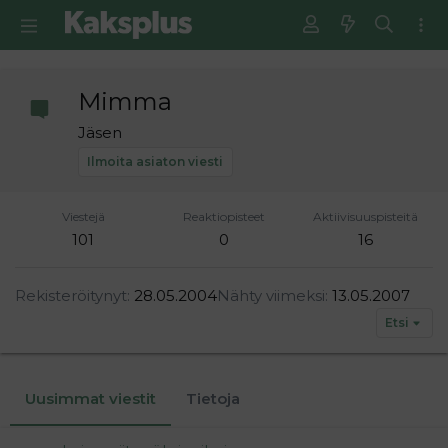
Mimma
Jäsen
Ilmoita asiaton viesti
Viestejä
Reaktiopisteet
Aktiivisuuspisteitä
101
0
16
Rekisteröitynyt
28.05.2004
Nähty viimeksi
13.05.2007
Etsi
Uusimmat viestit
Tietoja