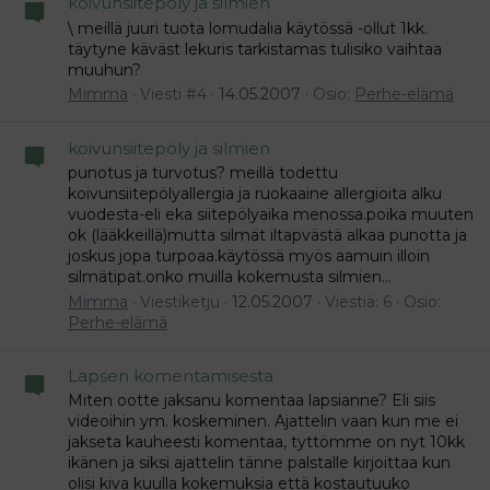
koivunsiitepöly ja silmien
\ meillä juuri tuota lomudalia käytössä -ollut 1kk.
täytyne käväst lekuris tarkistamas tulisiko vaihtaa
muuhun?
Mimma
Viesti #4
14.05.2007
Osio:
Perhe-elämä
koivunsiitepöly ja silmien
punotus ja turvotus? meillä todettu
koivunsiitepölyallergia ja ruokaaine allergioita alku
vuodesta-eli eka siitepölyaika menossa.poika muuten
ok (lääkkeillä)mutta silmät iltapvästä alkaa punotta ja
joskus jopa turpoaa.käytössä myös aamuin illoin
silmätipat.onko muilla kokemusta silmien...
Mimma
Viestiketju
12.05.2007
Viestiä: 6
Osio:
Perhe-elämä
Lapsen komentamisesta
Miten ootte jaksanu komentaa lapsianne? Eli siis
videoihin ym. koskeminen. Ajattelin vaan kun me ei
jakseta kauheesti komentaa, tyttömme on nyt 10kk
ikänen ja siksi ajattelin tänne palstalle kirjoittaa kun
olisi kiva kuulla kokemuksia että kostautuuko