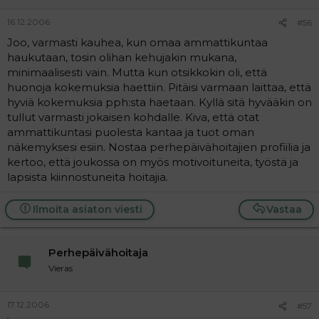
16.12.2006
#56
Joo, varmasti kauhea, kun omaa ammattikuntaa
haukutaan, tosin olihan kehujakin mukana,
minimaalisesti vain. Mutta kun otsikkokin oli, että
huonoja kokemuksia haettiin. Pitäisi varmaan laittaa, että
hyviä kokemuksia pph:sta haetaan. Kyllä sitä hyvääkin on
tullut varmasti jokaisen kohdalle. Kiva, että otat
ammattikuntasi puolesta kantaa ja tuot oman
näkemyksesi esiin. Nostaa perhepäivähoitajien profiilia ja
kertoo, että joukossa on myös motivoituneita, työstä ja
lapsista kiinnostuneita hoitajia.
Ilmoita asiaton viesti
Vastaa
Perhepäivähoitaja
Vieras
17.12.2006
#57