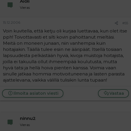
Aioli
Vieras
15.12.2006
#55
Voin kuvitella, että ketju oli kurjaa luettavaa, kun olet itse
pph! Toivottavasti et silti kovin pahoittanut mieltäsi.
Meitä on moneen junaan, niin vanhempia kuin
hoitajiakin. Täällä tulee esiin ne ääripäät. Itsellä tosiaan
lapsuudesta pelkästään hyviä, kivoja muistoja hoitajista,
joilla ei takuulla ollut ihmeempää koulutusta, mutta
hyvä tatsi ja hellä hoiva pienten kanssa. Voimia vaan
sinulle jatkaa hommia motivoituneena ja lasten parasta
ajattelevana, vaikka välillä tulisikin lunta tupaan!
Ilmoita asiaton viesti
Vastaa
ninnu2
Vieras