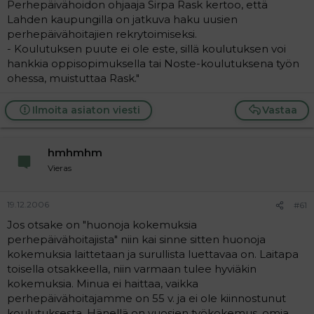
Perhepäivähoidon ohjaaja Sirpa Rask kertoo, että
Lahden kaupungilla on jatkuva haku uusien
perhepäivähoitajien rekrytoimiseksi.
- Koulutuksen puute ei ole este, sillä koulutuksen voi
hankkia oppisopimuksella tai Noste-koulutuksena työn
ohessa, muistuttaa Rask."
Ilmoita asiaton viesti
Vastaa
hmhmhm
Vieras
19.12.2006
#61
Jos otsake on "huonoja kokemuksia
perhepäivähoitajista" niin kai sinne sitten huonoja
kokemuksia laittetaan ja surullista luettavaa on. Laitapa
toisella otsakkeella, niin varmaan tulee hyviäkin
kokemuksia. Minua ei haittaa, vaikka
perhepäivähoitajamme on 55 v. ja ei ole kiinnostunut
koulutuksesta. Hänellä on vuosien työkokemus, omia