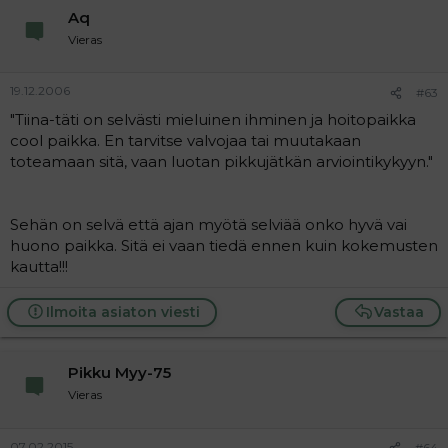
Aq
Vieras
19.12.2006
#63
"Tiina-täti on selvästi mieluinen ihminen ja hoitopaikka
cool paikka. En tarvitse valvojaa tai muutakaan
toteamaan sitä, vaan luotan pikkujätkän arviointikykyyn."
Sehän on selvä että ajan myötä selviää onko hyvä vai
huono paikka. Sitä ei vaan tiedä ennen kuin kokemusten
kautta!!!
Ilmoita asiaton viesti
Vastaa
Pikku Myy-75
Vieras
07.02.2015
#64