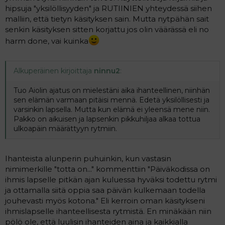
hipsuja "yksilöllisyyden" ja RUTIINIEN yhteydessä siihen
malliin, että tietyn käsityksen sain. Mutta nytpähän sait
senkin käsityksen sitten korjattu jos olin väärässä eli no
harm done, vai kuinka
Alkuperäinen kirjoittaja
ninnu2
:
Tuo Aiolin ajatus on mielestäni aika ihanteellinen, niinhän
sen elämän varmaan pitäisi mennä. Edetä yksilöllisesti ja
varsinkin lapsella. Mutta kun elämä ei yleensä mene niin.
Pakko on aikuisen ja lapsenkin pikkuhiljaa alkaa tottua
ulkoapäin määrättyyn rytmiin.
Ihanteista alunperin puhuinkin, kun vastasin
nimimerkille "totta on..." kommenttiin "Päiväkodissa on
ihmis lapselle pitkän ajan kuluessa hyväksi todettu rytmi
ja ottamalla siitä oppia saa päivän kulkemaan todella
jouhevasti myös kotona." Eli kerroin oman käsitykseni
ihmislapselle ihanteellisesta rytmistä. En minäkään niin
pölö ole, että luulisin ihanteiden aina ja kaikkialla