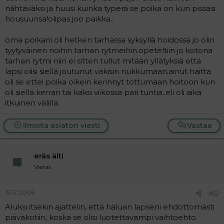
t
i
nähtäväksi ja huusi kuinka typerä se poika on kun pissasi
t
housuunsa!olipas joo paikka..
a
j
oma poikani oli hetken tarhassa syksyllä hoidossa jo olin
a
tyytyväinen noihin tarhan rytmeihin.opeteltiin jo kotona
tarhan rytmi niin ei sitten tullut mitään yllätyksiä että
lapsi olisi siellä joutunut väkisin nukkumaan.ainut haitta
oli se ettei poika oikein kerinnyt tottumaan hoitoon kun
oli siellä kerran tai kaksi viikossa pari tuntia..eli oli aika
itkuinen välillä.
Ilmoita asiaton viesti
Vastaa
eräs äiti
Vieras
15.12.2006
#52
Aluksi itsekin ajattelin, että haluan lapseni ehdottomasti
päiväkotiin, koska se olisi luotettavampi vaihtoehto.