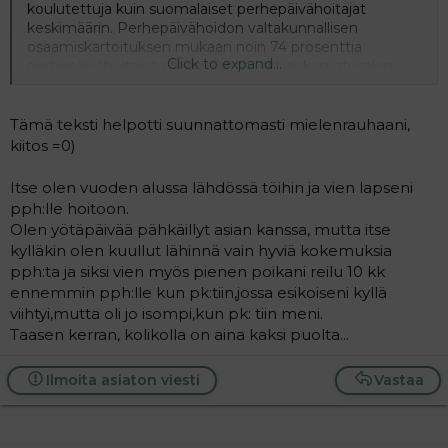
koulutettuja kuin suomalaiset perhepäivähoitajat
keskimäärin. Perhepäivähoidon valtakunnallisen
osaamiskartoituksen mukaan noin 74 prosenttia
Click to expand...
perhepäivähoitajista toimii ilman varhaiskasvatusalan
tutkintoa. Perhepäivähoitajan ammattitutkinnon on
suorittanut ainoastaan 14 prosenttia hoitajista. Lahdessa
sen sijaan 160:sta perhepäivähoitajasta vain viidellä ei ole
Tämä teksti helpotti suunnattomasti mielenrauhaani,
alan koulutusta. Moni hoitajista on kouluttaunut työn
kiitos =0)
ohessa.
Perhepäivähoidon ohjaaja Sirpa Rask kertoo, että
Itse olen vuoden alussa lähdössä töihin ja vien lapseni
Lahden kaupungilla on jatkuva haku uusien
pph:lle hoitoon.
perhepäivähoitajien rekrytoimiseksi.
Olen yötäpäivää pähkäillyt asian kanssa, mutta itse
- Koulutuksen puute ei ole este, sillä koulutuksen voi
kylläkin olen kuullut lähinnä vain hyviä kokemuksia
hankkia oppisopimuksella tai Noste-koulutuksena työn
pph:ta ja siksi vien myös pienen poikani reilu 10 kk
ohessa, muistuttaa Rask."
ennemmin pph:lle kun pk:tiin,jossa esikoiseni kyllä
viihtyi,mutta oli jo isompi,kun pk: tiin meni.
Taasen kerran, kolikolla on aina kaksi puolta...
Ilmoita asiaton viesti
Vastaa