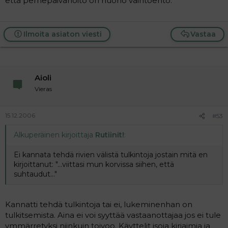
että perhepäivähoito on huono vaihtoehto.
Ilmoita asiaton viesti
Vastaa
Aioli
Vieras
15.12.2006
#53
Alkuperäinen kirjoittaja
Rutiinit!
:
Ei kannata tehdä rivien välistä tulkintoja jostain mitä en
kirjoittanut: "...viittasi mun korvissa siihen, että
suhtaudut..."
Kannatti tehdä tulkintoja tai ei, lukeminenhan on
tulkitsemista. Aina ei voi syyttää vastaanottajaa jos ei tule
ymmärretyksi niinkuin toivoo. Käyttelit isoja kirjaimia ja