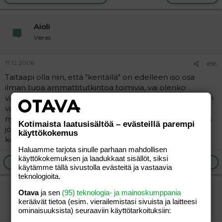
Aioli
Vieras
17.12.2006
#58
Taitaapi olla niin, että "kentällä" on edelleen iso osa
ilman tuoa ammattitutkintoa toimivia, vai olenko
väärässä? Ammattitaito ja motivaatio jatkokoulutukseen
varmasti vaihtelee hyvinkin laidasta laitaan. Mutta kun
nyt on kai parikin ammattilaista "linjoilla", kertokaapa jos
Kotimaista laatusisältöä – evästeillä parempi
joudatte, minkä verran tuota ulkopuolista
käyttökokemus
kontrollia/valvontaa työssänne on ja miten toimii?
Haluamme tarjota sinulle parhaan mahdollisen
käyttökokemuksen ja laadukkaat sisällöt, siksi
Ilmoita asiaton viesti
Vastaa
käytämme tällä sivustolla evästeitä ja vastaavia
teknologioita.
perhepäivähoitaja
Otava
ja sen
(95) teknologia- ja mainoskumppania
keräävät tietoa (esim. vierailemis­tasi sivuista ja laitteesi
Vieras
ominaisuuk­sista) seuraaviin käyttötarkoituksiin: