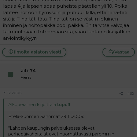
lapsia 4 ja lapsenlapsia puheista päätellen yli 10. Poika
lähtee hoitoon hymysuin ja puhuu illalla, että Tiina-täti
sitä ja Tiina-täti tätä. Tiina-täti on selvästi mieluinen
ihminen ja hoitopaikka cool paikka. En tarvitse valvojaa
tai muutakaan toteamaan sitä, vaan luotan pikkujätkän
arviointikykyyn.
Ilmoita asiaton viesti
Vastaa
äiti-74
Vieras
19.12.2006
#62
Alkuperäinen kirjoittaja
tupu3
:
Etelä-Suomen Sanomat 29.11.2006:
"Lahden kaupungin palveluksessa olevat
perhepäivähoitajat ovat huomattavasti paremmin