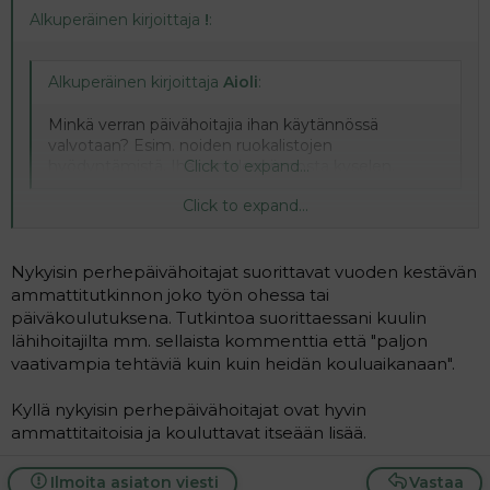
Alkuperäinen kirjoittaja
!
:
Alkuperäinen kirjoittaja
Aioli
:
Minkä verran päivähoitajia ihan käytännössä
valvotaan? Esim. noiden ruokalistojen
hyödyntämistä. Ihan mielenkiinnosta kyselen.
Click to expand...
Click to expand...
Päivähoitaja on sosiaalialan oppilaitoksesta valmistunut,
nykyinen lapsiin erikoistunut lähihoitaja eli alan
ammattilainen.
Nykyisin perhepäivähoitajat suorittavat vuoden kestävän
ammattitutkinnon joko työn ohessa tai
Perhepäivähoitja kotona lapsia hoitava, parin kuukauden
päiväkoulutuksena. Tutkintoa suorittaessani kuulin
kurssin käynyt.
lähihoitajilta mm. sellaista kommenttia että "paljon
vaativampia tehtäviä kuin kuin heidän kouluaikanaan".
Ei kannata sotkea nimikkeitä.
Kyllä nykyisin perhepäivähoitajat ovat hyvin
ammattitaitoisia ja kouluttavat itseään lisää.
Ilmoita asiaton viesti
Vastaa