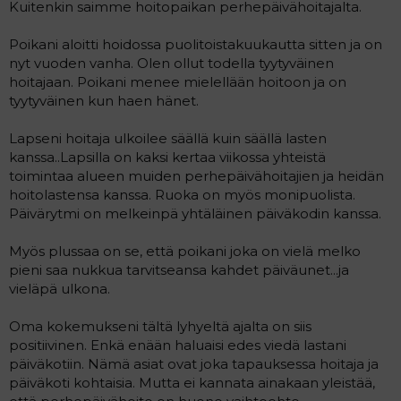
Kuitenkin saimme hoitopaikan perhepäivähoitajalta.
Poikani aloitti hoidossa puolitoistakuukautta sitten ja on
nyt vuoden vanha. Olen ollut todella tyytyväinen
hoitajaan. Poikani menee mielellään hoitoon ja on
tyytyväinen kun haen hänet.
Lapseni hoitaja ulkoilee säällä kuin säällä lasten
kanssa..Lapsilla on kaksi kertaa viikossa yhteistä
toimintaa alueen muiden perhepäivähoitajien ja heidän
hoitolastensa kanssa. Ruoka on myös monipuolista.
Päivärytmi on melkeinpä yhtäläinen päiväkodin kanssa.
Myös plussaa on se, että poikani joka on vielä melko
pieni saa nukkua tarvitseansa kahdet päiväunet...ja
vieläpä ulkona.
Oma kokemukseni tältä lyhyeltä ajalta on siis
positiivinen. Enkä enään haluaisi edes viedä lastani
päiväkotiin. Nämä asiat ovat joka tapauksessa hoitaja ja
päiväkoti kohtaisia. Mutta ei kannata ainakaan yleistää,