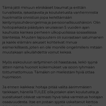
Tämä jätti minuun elinikäiset traumat ja erittäin
turvallisista, rakastavista ja koulutetuista vanhemmista
huolimatta onnistuin jopa kehittämään
kiintymyssuhdeongelmia ja persoonallisuushäiriön. Olin
hoitopaikasta päästyäni seuraavan 5 vuoden ajan
kauhusta kankea perheen ulkopuolisissa sosiaalisissa
tilanteissa. Muuten lapsuuteni oli suorastaan satumainen
ja kaikki elämäni aikuiset kohtelivat minua
esimerkillisesti, joten en ole monille ongelmilleni mitään
muutakaan alkulähdettä voinut keksiä.
Myös esikouluun siirtyminen oli haastavaa, liekö syynä
sitten nämä huonot kokemukset vai isoon ryhmään
tottumattomuus. Tämäkin on mielestäni hyvä ottaa
huomioon.
Ja ennen kaikkea: hoitaja pitää valita äärimmäisen
tarkkaan, hänellä TULEE olla jotakin alan koulutusta ja
suositukset olisivat varmasti hyvä taka varmistua hoitajan
osaavuudesta. Itse en jostain syystä uskaltanut kertoa