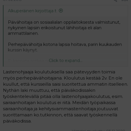
Alkuperäinen kirjoittaja
!
:
Päivähoitaja on sosiaalialan oppilaitoksesta valmistunut,
nykyinen lapsiin erikoistunut lähihoitaja eli alan
ammattilainen.
Perhepäivähoitja kotona lapsia hoitava, parin kuukauden
kurssin käynyt.
Click to expand...
Ei kannata sotkea nimikkeitä.
Lastenohjaaja koulutuksella saa pätevyyden toimia
myös perhepäivähoitajana. Kloulutus kestää 2v. En ole
kuullut, että kursseilla saisi suoritettua ammatin itselleen.
Nythän laki muuttuu, että päiväkodissakin
työskentelevällä pitää olla lastenohjaajakoulutus, esim.
sairaanhoitajan koulutus ei riitä. Meidän työpaikassa
sairaanhoitaja ja kehitysvammaistenhoitaja joutuuvat
suorittamaan ko.tutkinnon, että saavat työskennellä
päiväkodissa.
Viimeksi muokattu:
03.12.2020