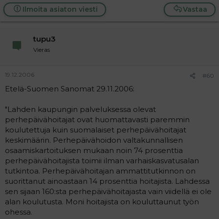
Ilmoita asiaton viesti
Vastaa
tupu3
Vieras
19.12.2006
#60
Etelä-Suomen Sanomat 29.11.2006:
"Lahden kaupungin palveluksessa olevat
perhepäivähoitajat ovat huomattavasti paremmin
koulutettuja kuin suomalaiset perhepäivähoitajat
keskimäärin. Perhepäivähoidon valtakunnallisen
osaamiskartoituksen mukaan noin 74 prosenttia
perhepäivähoitajista toimii ilman varhaiskasvatusalan
tutkintoa. Perhepäivähoitajan ammattitutkinnon on
suorittanut ainoastaan 14 prosenttia hoitajista. Lahdessa
sen sijaan 160:sta perhepäivähoitajasta vain viidellä ei ole
alan koulutusta. Moni hoitajista on kouluttaunut työn
ohessa.