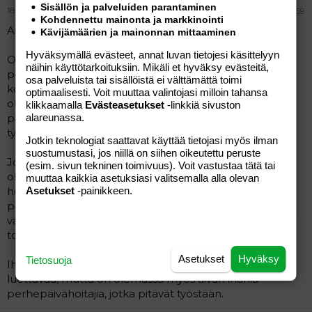
Sisällön ja palveluiden parantaminen
18.12.2006
#59
Kohdennettu mainonta ja markkinointi
Aioli:
Kävijämäärien ja mainonnan mittaaminen
Hyväksymällä evästeet, annat luvan tietojesi käsittelyyn
Olet oikeassa,että ns. vanhalla sukupolvella
näihin käyttötarkoituksiin. Mikäli et hyväksy evästeitä,
perhepäivähoitajia ei kaikilla ole motivaatiota lähteä
osa palveluista tai sisällöistä ei välttämättä toimi
koulutukseen eli tutkinto puuttuu. Ja itse kentällä
optimaalisesti. Voit muuttaa valintojasi milloin tahansa
ollessani olen tullut siihen tulokseen, että huono
klikkaamalla
Evästeasetukset
-linkkiä sivuston
palkkaus ja ammatin epäarvostus laskevat
alareunassa.
työmotivaatiota.
Jotkin teknologiat saattavat käyttää tietojasi myös ilman
suostumustasi, jos niillä on siihen oikeutettu peruste
Jokaisella alueella on oma perhepäivähoidon
(esim. sivun tekninen toimivuus). Voit vastustaa tätä tai
ohjaajansa, joka järjestää koulutuksia, ohjaa ja neuvoo
muuttaa kaikkia asetuksiasi valitsemalla alla olevan
hoitajia sekä valvoo heidän työtään. Tosi on,että joka
Asetukset
-painikkeen.
päivä ei ohjaaja voi tulla "tarkistuskäynnille", mutta
vanhemmat voivat raportoida ohjaajalle jos hoitajan
toiminnassa ilmenee puutteita.
Asetukset
Hyväksy
Tietosuoja
Ihan yleiseti ottaen tämä viestiketju on aika surullista
luettavaa, mutta on olemassa myös aivan ihania
perhepäivähoitajia, jotka pitävät työstään.