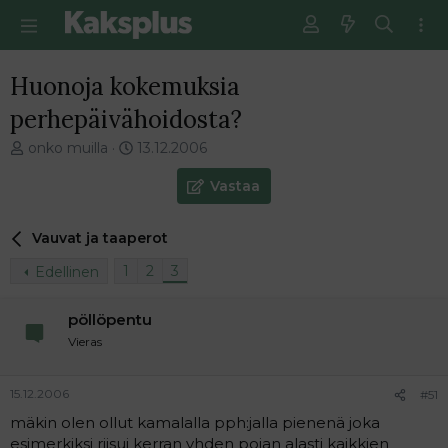
Huonoja kokemuksia
perhepäivähoidosta?
V
E
onko muilla
13.12.2006
i
n
e
s
Vastaa
s
i
t
m
Vauvat ja taaperot
i
m
k
ä
1
2
3
Edellinen
e
i
t
n
j
e
pöllöpentu
u
n
Vieras
n
v
a
i
l
e
15.12.2006
#51
o
s
mäkin olen ollut kamalalla pph:jalla pienenä joka
i
t
esimerkiksi riisui kerran yhden pojan alasti kaikkien