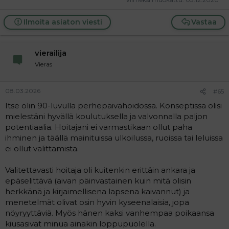
Ilmoita asiaton viesti
Vastaa
vierailija
Vieras
08.03.2026
#65
Itse olin 90-luvulla perhepäivähoidossa. Konseptissa olisi
mielestäni hyvällä koulutuksella ja valvonnalla paljon
potentiaalia. Hoitajani ei varmastikaan ollut paha
ihminen ja täällä mainituissa ulkoilussa, ruoissa tai leluissa
ei ollut valittamista.
Valitettavasti hoitaja oli kuitenkin erittäin ankara ja
epäselittävä (aivan päinvastainen kuin mitä olisin
herkkänä ja kirjaimellisena lapsena kaivannut) ja
menetelmät olivat osin hyvin kyseenalaisia, jopa
nöyryyttäviä. Myös hänen kaksi vanhempaa poikaansa
kiusasivat minua ainakin loppupuolella.