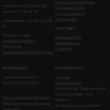
Tietoa verkon kävijöistä
Painettu lehti (09) 156 665
Tietosuojaseloste
Avoinna ma–pe 8–19
Avoimuusraportti
Käyttöehdot
Otavamedian vaihde (09) 156
61
TUOTTEET
Sähköposti (digi)
Aikakauslehdet
digi@otavamedia.fi
Verkkopalvelut
Sähköposti
Digilehdet
asiakaspalvelu@otavamedia.fi
POSTIOSOITE
OTA YHTEYTTÄ
Uudenmaankatu 10
Toimitus
00015 OTAVAMEDIA
Palautelomake
Päätoimittaja: Erkki Meriluoto
Toimituspäällikkö: Anu
Tietoa evästeiden käytöstä
Vaskimo
Käyttäytymiseen perustuva
Tuottaja: Anna Huuhtanen
mainonta