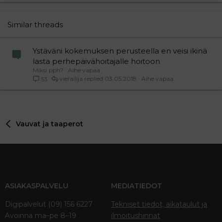
22
Times New Roman
26
Trebuchet MS
Similar threads
Verdana
Ystäväni kokemuksen perusteella en veisi ikinä
lasta perhepäivähoitajalle hoitoon
Miksi pph?
Aihe vapaa
vierailija
03.05.2018
Aihe vapaa
53
Vauvat ja taaperot
ASIAKASPALVELU
MEDIATIEDOT
Digipalvelut (09) 156 6227
Tekniset tiedot, aikataulut ja
Avoinna ma–pe 8–19
ilmoitushinnat