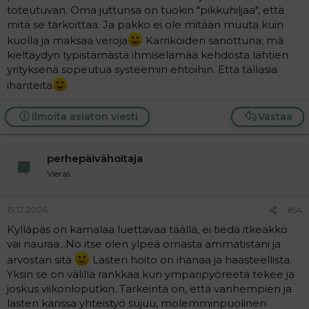
toteutuvan. Oma juttunsa on tuokin "pikkuhiljaa", että
mitä se tarkoittaa. Ja pakko ei ole mitään muuta kuin
kuolla ja maksaa veroja
Karrikoiden sanottuna; mä
kieltäydyn typistämästä ihmiselämää kehdosta lähtien
yrityksenä sopeutua systeemin ehtoihin. Että tällasia
ihanteita
Ilmoita asiaton viesti
Vastaa
perhepäivähoitaja
Vieras
15.12.2006
#54
Kylläpäs on kamalaa luettavaa täällä, ei tiedä itkeäkkö
vai nauraa...No itse olen ylpeä omasta ammatistani ja
arvostan sitä
Lasten hoito on ihanaa ja haasteellista.
Yksin se on välillä rankkaa kun ympäripyöreetä tekee ja
joskus viikonloputkin. Tärkeintä on, että vanhempien ja
lasten kanssa yhteistyö sujuu, molemminpuolinen