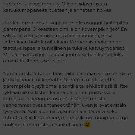
luottamus ja avoimmuus. Ollaan aidosti lasten
kasvukumppaneita, tuetaan ja annetaan hoivaa.
Itselläni omia lapsia, ikänään en ole osannut heitä pitää
parempana. Oikeastaan omilla on kovempikin "jöö" En
salli omilta kiusaamista missään muodossa, enkä
tietenkään hoitolapsiltakaan. Perhepäivähoitajan on
taattava lapselle turvallinen ja tukeva kasvuympäristö!!
Minua hävettäs jos hoidokit joutus kaltoin kohdelluksi
omieni kustannuksella, ei ei.
Nämä puisto jutut on taas näitä, nähdään yhtä sun toista
ja osa jäädään näkemättä. Ollaankin mietitty, että
parempi ois pysyä omalla tontilla tai ehkäpä sisällä. Itse
tykkään liikua lasten kanssa paljon eri puistoissa ja
kerhoissa ja tiedän, et osa kauhistelee moista.
vanhemmat ovat antaneet tähän luvan ja ovat erittäin
tyytyväisiä. Nämä on näitä, kun aina ei tiedetä koko
totuutta. Kaikkesa tekee, et lapsella ois monipuolista ja
mukavaa tekemistä ja haukut suap