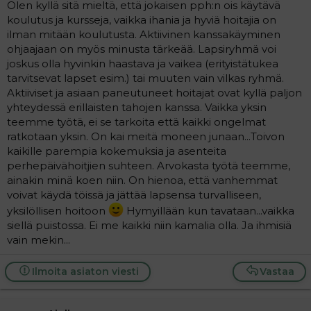
Olen kyllä sitä mieltä, että jokaisen pph:n ois käytävä
koulutus ja kursseja, vaikka ihania ja hyviä hoitajia on
ilman mitään koulutusta. Aktiivinen kanssakäyminen
ohjaajaan on myös minusta tärkeää. Lapsiryhmä voi
joskus olla hyvinkin haastava ja vaikea (erityistätukea
tarvitsevat lapset esim.) tai muuten vain vilkas ryhmä.
Aktiiviset ja asiaan paneutuneet hoitajat ovat kyllä paljon
yhteydessä erillaisten tahojen kanssa. Vaikka yksin
teemme työtä, ei se tarkoita että kaikki ongelmat
ratkotaan yksin. On kai meitä moneen junaan...Toivon
kaikille parempia kokemuksia ja asenteita
perhepäivähoitjien suhteen. Arvokasta työtä teemme,
ainakin minä koen niin. On hienoa, että vanhemmat
voivat käydä töissä ja jättää lapsensa turvalliseen,
yksilöllisen hoitoon
Hymyillään kun tavataan...vaikka
siellä puistossa. Ei me kaikki niin kamalia olla. Ja ihmisiä
vain mekin...
Ilmoita asiaton viesti
Vastaa