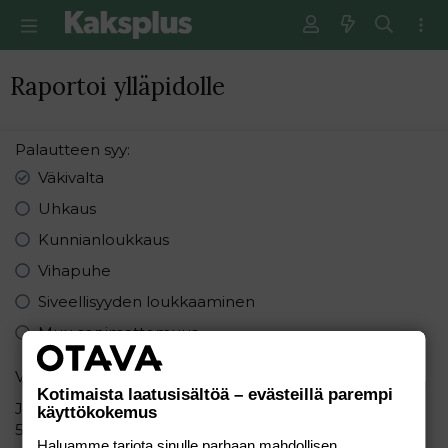
Raportoi ylläpidolle
Palautteen syy
Väkivalta
Uhkaus
Kunnianloukkaus
Vihapuhe
Siveellisyyden loukkaaminen
Muu sopimattomuus
Varmistus
Kotimaista laatusisältöä – evästeillä parempi
Järjestä seuraavat numerot pienimmästä suurimpaan:
käyttökokemus
5 1 8
Haluamme tarjota sinulle parhaan mahdollisen