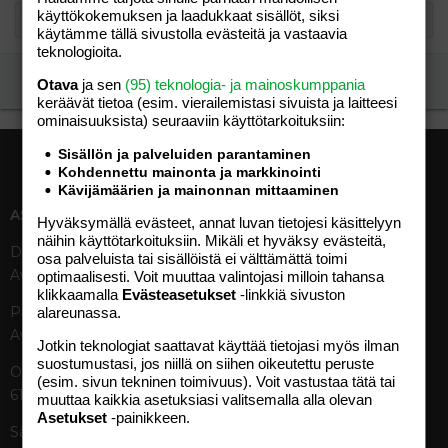
käyttökokemuksen ja laadukkaat sisällöt, siksi
käytämme tällä sivustolla evästeitä ja vastaavia
teknologioita.
Ilmoita asiaton viesti
Otava
ja sen
(95) teknologia- ja mainoskumppania
keräävät tietoa (esim. vierailemis­tasi sivuista ja laitteesi
ominaisuuk­sista) seuraaviin käyttötarkoituksiin:
Sisällön ja palveluiden parantaminen
Kohdennettu mainonta ja markkinointi
Kävijämäärien ja mainonnan mittaaminen
ASIAKASPALVELU
MEDIATIEDOT
Hyväksymällä evästeet, annat luvan tietojesi käsittelyyn
näihin käyttötarkoituksiin. Mikäli et hyväksy evästeitä,
Digipalvelut (09) 156 6227
Tekniset tiedot, aikataulut ja
osa palveluista tai sisällöistä ei välttämättä toimi
Avoinna ma–pe 8–19
ilmoitushinnat
optimaalisesti. Voit muuttaa valintojasi milloin tahansa
klikkaamalla
Evästeasetukset
-linkkiä sivuston
Tietoa verkon kävijöistä
Painettu lehti (09) 156 665
alareunassa.
Tietosuojaseloste
Avoinna ma–pe 8–19
Avoimuusraportti
Jotkin teknologiat saattavat käyttää tietojasi myös ilman
suostumustasi, jos niillä on siihen oikeutettu peruste
Käyttöehdot
Otavamedian vaihde (09) 156
(esim. sivun tekninen toimivuus). Voit vastustaa tätä tai
61
muuttaa kaikkia asetuksiasi valitsemalla alla olevan
TUOTTEET
Asetukset
-painikkeen.
Sähköposti (digi)
Aikakauslehdet