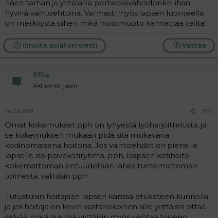
näen tarhan ja yhtälailla perhepäivähoidonkin ihan
hyvinä vaihtoehtoina. Varmasti myös lapsen luonteella
on merkitystä siihen mikä hoitomuoto kannattaa valita!
Ilmoita asiaton viesti
Vastaa
fifiia
Aktiivinen jäsen
14.06.2011
#33
Omat kokemukset pph on lyhyestä työharjoittelusta, ja
se kokemuksen mukaan pidä sitä mukavana
kodinomaisena hoitona. Jos vaihtoehdot on pienelle
lapselle iso päiväkotiryhmä, pph, laspsen kotihoito
kokemattoman entuudetaan lähes tuntemattoman
toimesta, valitsisin pph.
Tutustuisin hoitajaan lapsen kanssa etukäteen kunnolla
ja jos hoitaja on kovin vastahakoinen sille yrittäisin ottaa
selvää miksi ja ehkä yrittäisin myös vaihtaa toiseen