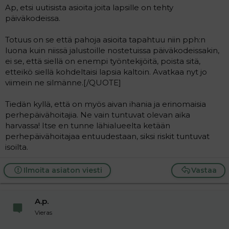
Ap, etsi uutisista asioita joita lapsille on tehty
päiväkodeissa.
Totuus on se että pahoja asioita tapahtuu niin pph:n
luona kuin niissä jalustoille nostetuissa päiväkodeissakin,
ei se, että siellä on enempi työntekijöitä, poista sitä,
etteikö siellä kohdeltaisi lapsia kaltoin. Avatkaa nyt jo
viimein ne silmänne.[/QUOTE]
Tiedän kyllä, että on myös aivan ihania ja erinomaisia
perhepäivähoitajia. Ne vain tuntuvat olevan aika
harvassa! Itse en tunne lähialueelta ketään
perhepäivähoitajaa entuudestaan, siksi riskit tuntuvat
isoilta.
Ilmoita asiaton viesti
Vastaa
A.p.
Vieras