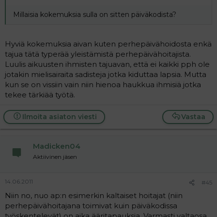
Millaisia kokemuksia sulla on sitten päiväkodista?
Hyviä kokemuksia aivan kuten perhepäivähoidosta enkä
tajua tätä typerää yleistämistä perhepäivähoitajista.
Luulis aikuusten ihmisten tajuavan, että ei kaikki pph ole
jotakin mielisairaita sadisteja jotka kiduttaa lapsia. Mutta
kun se on vissiin vain niin hienoa haukkua ihmisiä jotka
tekee tärkiää työtä.
Ilmoita asiaton viesti
Vastaa
Madicken04
Aktiivinen jäsen
14.06.2011
#45
Niin no, nuo ap:n esimerkin kaltaiset hoitajat (niin
perhepäivähoitajana toimivat kuin päiväkodissa
työskentelevät) on aika ääritapauksia. Varmasti valtaosa