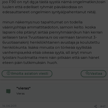
joo F90 on nyt dg ja tästä syystä nämä ongelmatkin,tosin
luulen että edelliset ryhmät päiväkodissa on
edesauttaneet ongelmien syntyä(pahentanut niitä).
minun näkemys:nuo tapahtumat on todella
väärin,johtaja ammattitaidoton, samoin kelto. koska
lapseni olisi pitänyt siirtää pienryhmään(kun hän kerran
sellaisen tarvii 7vuotiaana,ni ois varmaan tarvinnut 3-
6vuotiaanakin) henkilökhtainen avustaja ja koulutettu
henkilökunta. lisäksi minusta on törkeää syyllistää
vanhempia,eikä etsiä oikeaa syytä, sill änyt minun
työstäni huolimatta meni näin pitkään että sain hänet
eteen päin tutkimuksiin. huoh.
Ilmoita asiaton viesti
Vastaa
"vieras"
Vieras
14.06.2011
#47