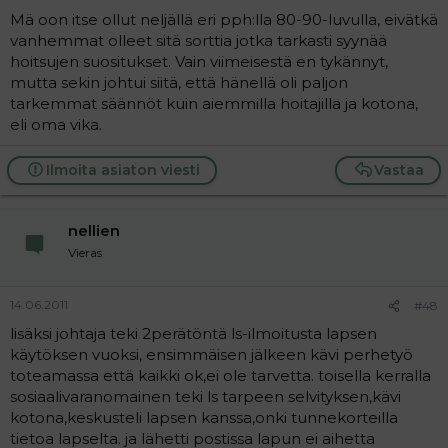
Mä oon itse ollut neljällä eri pph:lla 80-90-luvulla, eivätkä
vanhemmat olleet sitä sorttia jotka tarkasti syynää
hoitsujen suositukset. Vain viimeisestä en tykännyt,
mutta sekin johtui siitä, että hänellä oli paljon
tarkemmat säännöt kuin aiemmilla hoitajilla ja kotona,
eli oma vika.
Ilmoita asiaton viesti
Vastaa
nellien
Vieras
14.06.2011
#48
lisäksi johtaja teki 2perätöntä ls-ilmoitusta lapsen
käytöksen vuoksi, ensimmäisen jälkeen kävi perhetyö
toteamassa että kaikki ok,ei ole tarvetta. toisella kerralla
sosiaalivaranomainen teki ls tarpeen selvityksen,kävi
kotona,keskusteli lapsen kanssa,onki tunnekorteilla
tietoa lapselta. ja lähetti postissa lapun ei aihetta