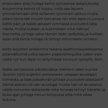
ensinnäkin eräs hoitaja kertoi lyöneensä lastani,koska
kuulemma keinot oli loppu, millä saa lapsen
ymmärtämään että sellainen lyöminen sattuu muita.
sitten tämä täti muutti tarinansa niin että lapsi oli juossut
kättä päin, ja kaikki aikuiset ryhmässä puolusteli tätä
naista, mutta kukaan ei kuitenkaan ollut nähnyt
tilannetta, johtaja uskoi tämän tädin selityksiä, ja kuittasi
asian sillä tämä hoitaja oli tehnyt informaatio virheen.
kelto kirjoitteli selkämme takana asiattomia,paikkaansa
pitämättömiä juttui lapsen papereihin,jotka tulikin esiin
vasta nyt kun lapsi on siirtymässä kouluun syksyllä. :kieh:
lisäksi samaisessa päiväkodissa mieheni näkin kuinka
downin tyttö suljettiin pimeeseen vessaan avustajan
toimesta. ja taas päiväkodin johtaja puolusteli alaistaan!!!
(tämä alainen oli vain avustaja) mutta hän oli avustanut
välillä minunkin lasta,tiedä mitä hirveää tehnyt hänelle. ja
koko ajan johtaja minun kimpussa että mitä vikaa
kotona.