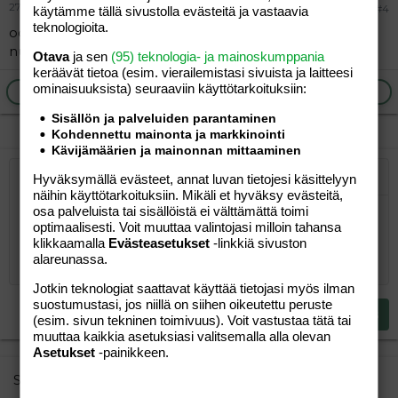
27.08.2005
#4
käytämme tällä sivustolla evästeitä ja vastaavia
teknologioita.
oon läheltä kouvolaa 1 lapsen äiti.. oon vaan vajaa 10v
nuorempi... mut jos haluat tavata ni laitappa yytä...
Otava
ja sen
(95) teknologia- ja mainoskumppania
keräävät tietoa (esim. vierailemis­tasi sivuista ja laitteesi
ominaisuuk­sista) seuraaviin käyttötarkoituksiin:
Ilmoita asiaton viesti
Vastaa
Sisällön ja palveluiden parantaminen
Kohdennettu mainonta ja markkinointi
Kävijämäärien ja mainonnan mittaaminen
Hyväksymällä evästeet, annat luvan tietojesi käsittelyyn
Järjestetty lista
Lihavoitu
Kursivoitu
Laajennettuun editoriin…
Lista
Laajennettuun editoriin…
Lisää hyperlinkki
Lisää kuva
Hymiöt
Laajennettuun editorii
Kumoa
Laajennettuu
Esikat
näihin käyttötarkoituksiin. Mikäli et hyväksy evästeitä,
osa palveluista tai sisällöistä ei välttämättä toimi
Järjestämätön lista
Kirjoita vastaus...
Tasaa vasemmalle
9
Normal
Tallenna luonnos
Arial
Fontin koko
Tasaus
Lainaus
Tee uudelleen
Lisää video/media
BBCode-näkymä
Tekstiväri
Paragraph format
Lisää taulukko
Poista muotoilu
Kirjasintyyli
Insert horizontal line
Luonnokset
Yliviivaa
Spoiler
Alleviivattu
Koodi
Rivinsisäinen koodi
Rivinsisäinen spoiler
optimaalisesti. Voit muuttaa valintojasi milloin tahansa
10
Poista luonnos
klikkaamalla
Evästeasetukset
-linkkiä sivuston
Book Antiqua
Suurenna sisennystä
Heading 1
Keskitä
alareunassa.
12
Courier New
Pienennä sisennystä
Tasaa oikealle
Heading 2
Jotkin teknologiat saattavat käyttää tietojasi myös ilman
15
Georgia
suostumustasi, jos niillä on siihen oikeutettu peruste
Justify text
Heading 3
Lähetä vastaus
(esim. sivun tekninen toimivuus). Voit vastustaa tätä tai
18
Tahoma
muuttaa kaikkia asetuksiasi valitsemalla alla olevan
22
Times New Roman
Asetukset
-painikkeen.
26
Trebuchet MS
Similar threads