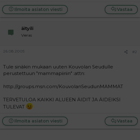
a
j
Ilmoita asiaton viesti
Vastaa
a
äityili
Vieras
26.08.2005
#2
Tule sinäkin mukaan uuten Kouvolan Seudulle
perustettuun "mammapiiriin" :attn:
http://groups.msn.com/KouvolanSeudunMAMMAT
TERVETULOA KAIKKI ALUEEN ÄIDIT JA ÄIDEIKSI
TULEVAT
Ilmoita asiaton viesti
Vastaa