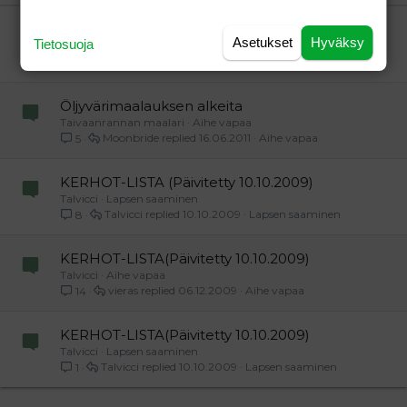
Verdana
Nainen hakusessa.
Asetukset
Hyväksy
Tietosuoja
"mies"
Aihe vapaa
vierailija
04.05.2026
Aihe vapaa
21
Öljyvärimaalauksen alkeita
Taivaanrannan maalari
Aihe vapaa
Moonbride
16.06.2011
Aihe vapaa
5
KERHOT-LISTA (Päivitetty 10.10.2009)
Talvicci
Lapsen saaminen
Talvicci
10.10.2009
Lapsen saaminen
8
KERHOT-LISTA(Päivitetty 10.10.2009)
Talvicci
Aihe vapaa
vieras
06.12.2009
Aihe vapaa
14
KERHOT-LISTA(Päivitetty 10.10.2009)
Talvicci
Lapsen saaminen
Talvicci
10.10.2009
Lapsen saaminen
1