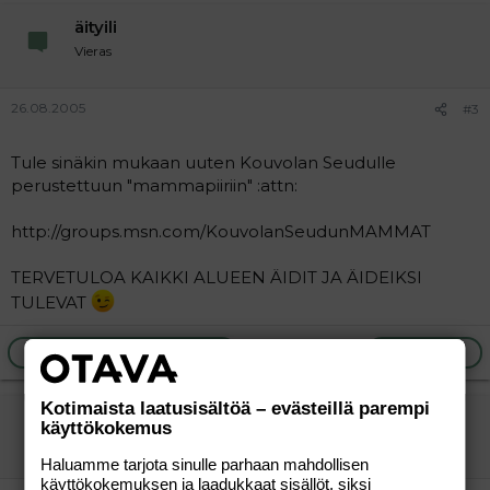
äityili
Vieras
26.08.2005
#3
Tule sinäkin mukaan uuten Kouvolan Seudulle
perustettuun "mammapiiriin" :attn:
http://groups.msn.com/KouvolanSeudunMAMMAT
TERVETULOA KAIKKI ALUEEN ÄIDIT JA ÄIDEIKSI
TULEVAT
Ilmoita asiaton viesti
Vastaa
Kotimaista laatusisältöä – evästeillä parempi
MiiMu3
käyttökokemus
Jäsen
Haluamme tarjota sinulle parhaan mahdollisen
käyttökokemuksen ja laadukkaat sisällöt, siksi