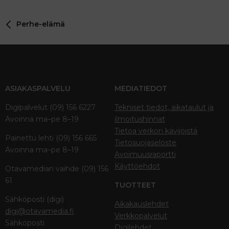
Perhe-elämä
ASIAKASPALVELU
MEDIATIEDOT
Digipalvelut (09) 156 6227
Tekniset tiedot, aikataulut ja
Avoinna ma–pe 8–19
ilmoitushinnat
Tietoa verkon kävijöistä
Painettu lehti (09) 156 665
Tietosuojaseloste
Avoinna ma–pe 8–19
Avoimuusraportti
Käyttöehdot
Otavamedian vaihde (09) 156
61
TUOTTEET
Sähköposti (digi)
Aikakauslehdet
digi@otavamedia.fi
Verkkopalvelut
Sähköposti
Digilehdet