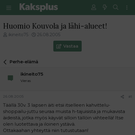
Huomio Kouvola ja lähi-alueet!
V
E
ikineito75
26.08.2005
i
n
e
s
Vastaa
s
i
t
m
Perhe-elämä
i
m
k
ä
ikineito75
e
i
t
n
Vieras
j
e
u
n
26.08.2005
#1
n
v
a
i
Täällä 30v. 3 lapsen äiti etsii itselleen kahvittelu-
l
e
shoppailu-juttu seuraa muista h-tajuisista ja mukavista
o
s
äideistä, jotka myös käyvät silloin tällöin viihteellä! Itse
i
t
olen luotettava ja iloinen ystävä.
t
i
Ottakaahan yhteyttä niin tutustutaan!
t