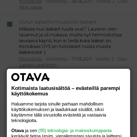
Moonbride
Viestiketju
26.06.2011
Viestiä: 2
Osio:
Aihe vapaa
Oulun lapsettomuuspolin lääkärit
Millaisia nuo lääkärit tuolla ovat? Laurenin olen
tavannut ja oli mukava, mutta nyt hermostuttaa
seuraava käynti, kun ei tiedä kuka lääkäri on.
Kertokaas OYS:sin hoitolaiset noista muista
lääkäreistä! :)
Moonbride
Viestiketju
17.06.2011
Viestiä: 3
Osio:
Lapsen saaminen
Onko Emmerdale jäänyt tauolle?
Vai miksi sitä ei tuu :O
Kotimaista laatusisältöä – evästeillä parempi
käyttökokemus
Moonbride
Viestiketju
30.05.2011
Viestiä: 5
Osio:
Aihe vapaa
Haluamme tarjota sinulle parhaan mahdollisen
käyttökokemuksen ja laadukkaat sisällöt, siksi
Oulun seudun kuumeilijat!
käytämme tällä sivustolla evästeitä ja vastaavia
teknologioita.
Onko täällä muita Oululaisia tai Oulun seutulaisia
kuumeilijoita? Ajattelin pistää pinon pystyyn, kun itse
Otava
ja sen
(95) teknologia- ja mainoskumppania
Oulussa asustelen. :) Meillä yritystä takana kaksi
keräävät tietoa (esim. vierailemis­tasi sivuista ja laitteesi