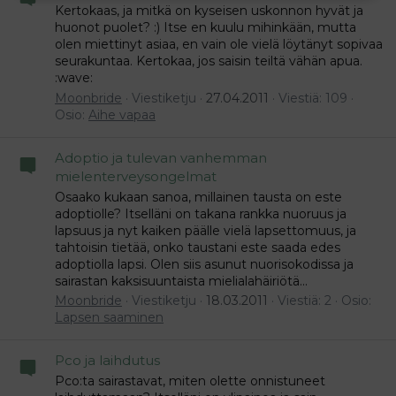
Kertokaas, ja mitkä on kyseisen uskonnon hyvät ja
huonot puolet? :) Itse en kuulu mihinkään, mutta
olen miettinyt asiaa, en vain ole vielä löytänyt sopivaa
seurakuntaa. Kertokaa, jos saisin teiltä vähän apua.
:wave:
Moonbride
Viestiketju
27.04.2011
Viestiä: 109
Osio:
Aihe vapaa
Adoptio ja tulevan vanhemman
mielenterveysongelmat
Osaako kukaan sanoa, millainen tausta on este
adoptiolle? Itselläni on takana rankka nuoruus ja
lapsuus ja nyt kaiken päälle vielä lapsettomuus, ja
tahtoisin tietää, onko taustani este saada edes
adoptiolla lapsi. Olen siis asunut nuorisokodissa ja
sairastan kaksisuuntaista mielialahäiriötä...
Moonbride
Viestiketju
18.03.2011
Viestiä: 2
Osio:
Lapsen saaminen
Pco ja laihdutus
Pco:ta sairastavat, miten olette onnistuneet