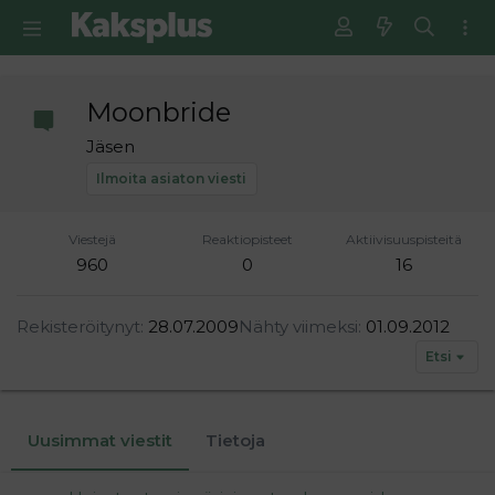
Moonbride
Jäsen
Ilmoita asiaton viesti
Viestejä
Reaktiopisteet
Aktiivisuuspisteitä
960
0
16
Rekisteröitynyt
28.07.2009
Nähty viimeksi
01.09.2012
Etsi
Uusimmat viestit
Tietoja