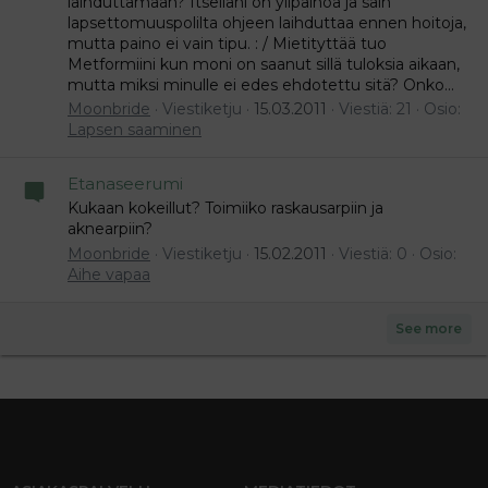
laihduttamaan? Itselläni on ylipainoa ja sain
lapsettomuuspolilta ohjeen laihduttaa ennen hoitoja,
mutta paino ei vain tipu. : / Mietityttää tuo
Metformiini kun moni on saanut sillä tuloksia aikaan,
mutta miksi minulle ei edes ehdotettu sitä? Onko...
Moonbride
Viestiketju
15.03.2011
Viestiä: 21
Osio:
Lapsen saaminen
Etanaseerumi
Kukaan kokeillut? Toimiiko raskausarpiin ja
aknearpiin?
Moonbride
Viestiketju
15.02.2011
Viestiä: 0
Osio:
Aihe vapaa
See more