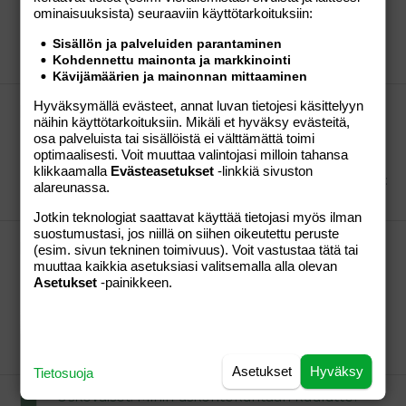
vuotta, ensimmäinen lapsi toiveissa ja kuume on
ominaisuuk­sista) seuraaviin käyttötarkoituksiin:
kova. Onko meitä muita? :wave:
Moonbride
Viestiketju
17.05.2011
Viestiä: 1 409
Sisällön ja palveluiden parantaminen
Osio:
Lapsen saaminen
Kohdennettu mainonta ja markkinointi
Kävijämäärien ja mainonnan mittaaminen
Nutrilett viiden päivän tehostartti
Hyväksymällä evästeet, annat luvan tietojesi käsittelyyn
näihin käyttötarkoituksiin. Mikäli et hyväksy evästeitä,
Onko kellään kokemuksia tuosta? Putosiko paino,
osa palveluista tai sisällöistä ei välttämättä toimi
kuinka paljon? Jatkoitko tuon viiden päivän jälkeen
optimaalisesti. Voit muuttaa valintojasi milloin tahansa
nutrausta? Aiotko kokeilla uudestaan?
klikkaamalla
Evästeasetukset
-linkkiä sivuston
Moonbride
Viestiketju
09.05.2011
Viestiä: 12
Osio:
alareunassa.
Aihe vapaa
Jotkin teknologiat saattavat käyttää tietojasi myös ilman
suostumustasi, jos niillä on siihen oikeutettu peruste
Nutrilett viiden päivän tehostartti
(esim. sivun tekninen toimivuus). Voit vastustaa tätä tai
Onko kellään kokemuksia tuosta? Putosiko paino,
muuttaa kaikkia asetuksiasi valitsemalla alla olevan
kuinka paljon? Jatkoitko tuon viiden päivän jälkeen
Asetukset
-painikkeen.
nutrausta? Aiotko kokeilla uudestaan? Tuli väärälle
puolelle, anteeksi... Saa poistaa!! :wave:
Moonbride
Viestiketju
09.05.2011
Viestiä: 1
Osio:
Lapsen saaminen
Asetukset
Hyväksy
Tietosuoja
Uskovaiset! Mihin uskontokuntaan kuulutte?