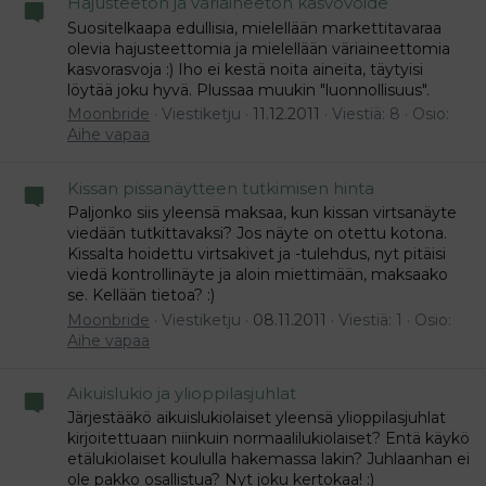
Hajusteeton ja väriaineeton kasvovoide
Suositelkaapa edullisia, mielellään markettitavaraa
olevia hajusteettomia ja mielellään väriaineettomia
kasvorasvoja :) Iho ei kestä noita aineita, täytyisi
löytää joku hyvä. Plussaa muukin "luonnollisuus".
Moonbride
Viestiketju
11.12.2011
Viestiä: 8
Osio:
Aihe vapaa
Kissan pissanäytteen tutkimisen hinta
Paljonko siis yleensä maksaa, kun kissan virtsanäyte
viedään tutkittavaksi? Jos näyte on otettu kotona.
Kissalta hoidettu virtsakivet ja -tulehdus, nyt pitäisi
viedä kontrollinäyte ja aloin miettimään, maksaako
se. Kellään tietoa? :)
Moonbride
Viestiketju
08.11.2011
Viestiä: 1
Osio:
Aihe vapaa
Aikuislukio ja ylioppilasjuhlat
Järjestääkö aikuislukiolaiset yleensä ylioppilasjuhlat
kirjoitettuaan niinkuin normaalilukiolaiset? Entä käykö
etälukiolaiset koululla hakemassa lakin? Juhlaanhan ei
ole pakko osallistua? Nyt joku kertokaa! :)