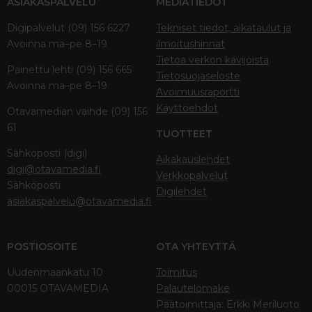
ASIAKASPALVELU
MEDIATIEDOT
Digipalvelut (09) 156 6227
Tekniset tiedot, aikataulut ja
Avoinna ma–pe 8–19
ilmoitushinnat
Tietoa verkon kävijöistä
Painettu lehti (09) 156 665
Tietosuojaseloste
Avoinna ma–pe 8–19
Avoimuusraportti
Käyttöehdot
Otavamedian vaihde (09) 156
61
TUOTTEET
Sähköposti (digi)
Aikakauslehdet
digi@otavamedia.fi
Verkkopalvelut
Sähköposti
Digilehdet
asiakaspalvelu@otavamedia.fi
POSTIOSOITE
OTA YHTEYTTÄ
Uudenmaankatu 10
Toimitus
00015 OTAVAMEDIA
Palautelomake
Päätoimittaja: Erkki Meriluoto