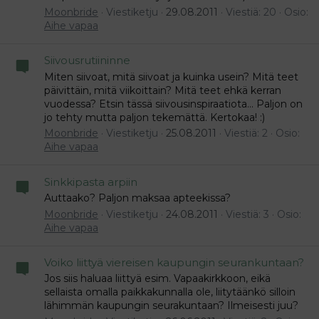
Moonbride
Viestiketju
29.08.2011
Viestiä: 20
Osio:
Aihe vapaa
Siivousrutiininne
Miten siivoat, mitä siivoat ja kuinka usein? Mitä teet
päivittäin, mitä viikoittain? Mitä teet ehkä kerran
vuodessa? Etsin tässä siivousinspiraatiota... Paljon on
jo tehty mutta paljon tekemättä. Kertokaa! :)
Moonbride
Viestiketju
25.08.2011
Viestiä: 2
Osio:
Aihe vapaa
Sinkkipasta arpiin
Auttaako? Paljon maksaa apteekissa?
Moonbride
Viestiketju
24.08.2011
Viestiä: 3
Osio:
Aihe vapaa
Voiko liittyä viereisen kaupungin seurankuntaan?
Jos siis haluaa liittyä esim. Vapaakirkkoon, eikä
sellaista omalla paikkakunnalla ole, liitytäänkö silloin
lähimmän kaupungin seurakuntaan? Ilmeisesti juu?