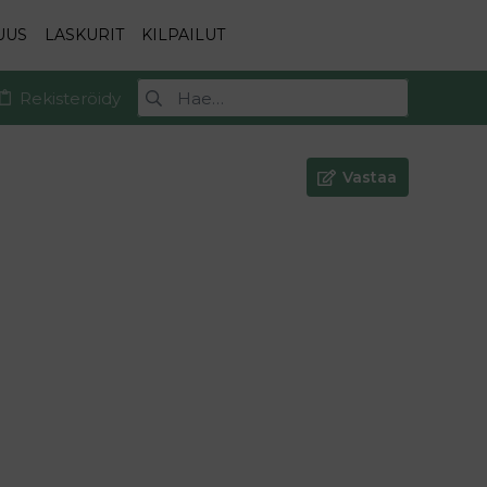
UUS
LASKURIT
KILPAILUT
Rekisteröidy
Vastaa