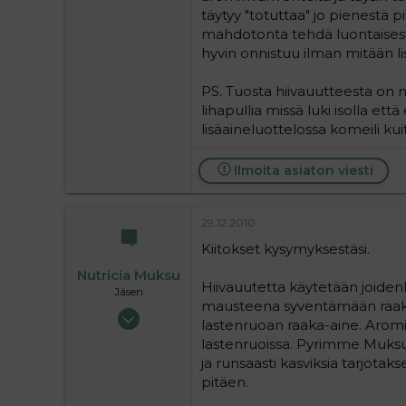
täytyy "totuttaa" jo pienestä
mahdotonta tehdä luontaisesti
hyvin onnistuu ilman mitään li
PS. Tuosta hiivauutteesta on nä
lihapullia missä luki isolla e
lisäaineluottelossa komeili kui
Ilmoita asiaton viesti
29.12.2010
Kiitokset kysymyksestäsi.
Nutricia Muksu
Hiivauutetta käytetään joiden
Jäsen
mausteena syventämään raaka-
09.02.2010
lastenruoan raaka-aine. Aromin
42
lastenruoissa. Pyrimme Muks
0
ja runsaasti kasviksia tarjot
6
pitäen.