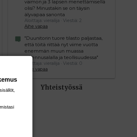
vaimon ja 3 lapsen menettämisellä
olisi? Minustakin se on täysin
älyvapaa sanonta
Aloittaja: vierailija
Viestiä: 2
Aihe vapaa
"Duunitorin tuore tilasto paljastaa,
että töitä riittää nyt viime vuotta
enemmän muun muassa
rakennusalalla ja teollisuudessa"
Aloittaja: vierailija
Viestiä: 0
Aihe vapaa
okemus
Yhteistyössä
isällöt,
mis­tasi