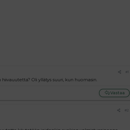
#1
hiivauutetta? Oli yllätys suuri, kun huomasin.
Vastaa
#2