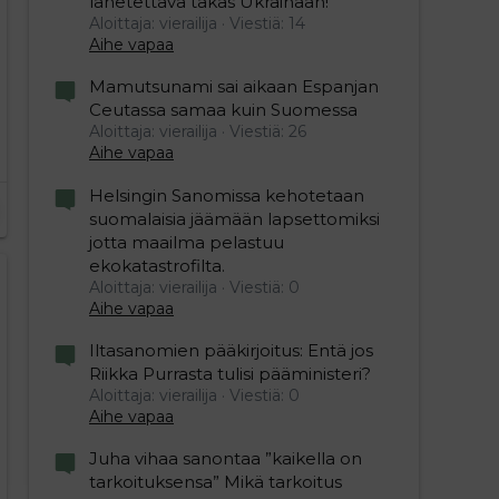
lähetettävä takas Ukrainaan!
Aloittaja: vierailija
Viestiä: 14
Aihe vapaa
Mamutsunami sai aikaan Espanjan
Ceutassa samaa kuin Suomessa
Aloittaja: vierailija
Viestiä: 26
Aihe vapaa
Helsingin Sanomissa kehotetaan
suomalaisia jäämään lapsettomiksi
jotta maailma pelastuu
ekokatastrofilta.
Aloittaja: vierailija
Viestiä: 0
Aihe vapaa
Iltasanomien pääkirjoitus: Entä jos
Riikka Purrasta tulisi pääministeri?
Aloittaja: vierailija
Viestiä: 0
Aihe vapaa
Juha vihaa sanontaa ”kaikella on
tarkoituksensa” Mikä tarkoitus