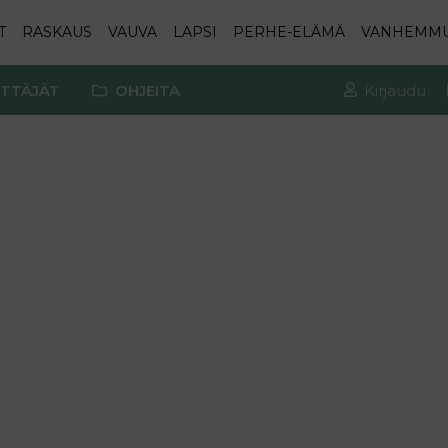
T
RASKAUS
VAUVA
LAPSI
PERHE-ELÄMÄ
VANHEMM
TTÄJÄT
OHJEITA
Kirjaudu