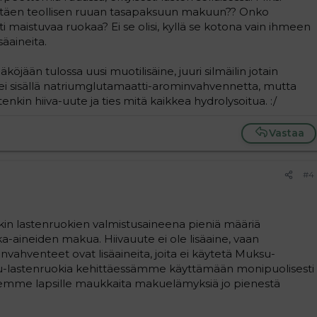
 pitäen teollisen ruuan tasapaksuun makuun?? Onko
 maistuvaa ruokaa? Ei se olisi, kyllä se kotona vain ihmeen
säaineita.
köjään tulossa uusi muotilisäine, juuri silmäilin jotain
ttä ei sisällä natriumglutamaatti-arominvahvennetta, mutta
tenkin hiiva-uute ja ties mitä kaikkea hydrolysoitua. :/
Vastaa
#4
kin lastenruokien valmistusaineena pieniä määriä
aineiden makua. Hiivauute ei ole lisäaine, vaan
vahventeet ovat lisäaineita, joita ei käytetä Muksu-
u-lastenruokia kehittäessämme käyttämään monipuolisesti
aksemme lapsille maukkaita makuelämyksiä jo pienestä