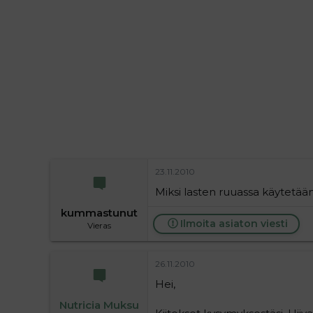
i
t
t
i
t
a
j
a
23.11.2010
Miksi lasten ruuassa käytetään 
kummastunut
Ilmoita asiaton viesti
Vieras
26.11.2010
Hei,
Nutricia Muksu