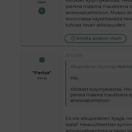
Kiitokset kysymyksestäsi. Hii
Jäsen
pieninä määrinä mausteena s
09.02.2010
ainesosaluetteloon. Muksu-ater
42
leivonnassa käytettävästä hii
0
tuhoaa hiivan aktiivisuuden.
6
Ilmoita asiaton viesti
22.12.2010
Alkuperäinen kirjoittaja
Nutric
"Pertsa"
Hei,
Vieras
Kiitokset kysymyksestäsi. Hii
pieninä määrinä mausteena sy
ainesosaluetteloon.
En ole alkuperäinen kysyjä..mut
lisätä? Hiivauutteethan kym
arominvahventeita ja täysin tar