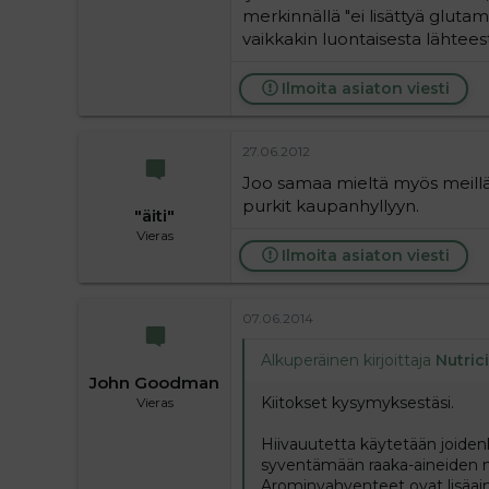
merkinnällä "ei lisättyä glutam
vaikkakin luontaisesta lähteest
Ilmoita asiaton viesti
27.06.2012
Joo samaa mieltä myös meillä.
purkit kaupanhyllyyn.
"äiti"
Vieras
Ilmoita asiaton viesti
07.06.2014
Alkuperäinen kirjoittaja
Nutric
John Goodman
Kiitokset kysymyksestäsi.
Vieras
Hiivauutetta käytetään joide
syventämään raaka-aineiden ma
Arominvahventeet ovat lisäaine