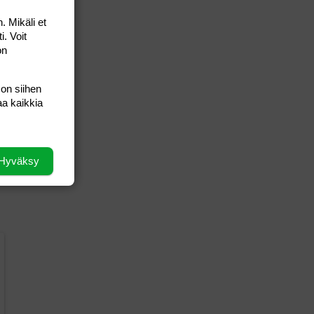
. Mikäli et
i. Voit
on
 on siihen
aa kaikkia
Hyväksy