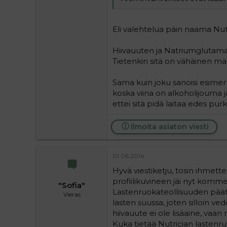
Eli valehtelua päin naama Nutr
Hiivauuten ja Natriumglutamaa
Tietenkin sitä on vähäinen mää
Sama kuin joku sanoisi esimer
koska viina on alkoholijouma 
ettei sitä pidä laitaa edes purki
Ilmoita asiaton viesti
10.06.2014
Hyvä viestiketju, tosin ihmet
profiilikuvineen jäi nyt komme
"Sofia"
Lastenruokateollisuuden pää
Vieras
lasten suussa, joten silloin v
hiivauute ei ole lisäaine, vaa
Kuka tietää Nutrician lastenru