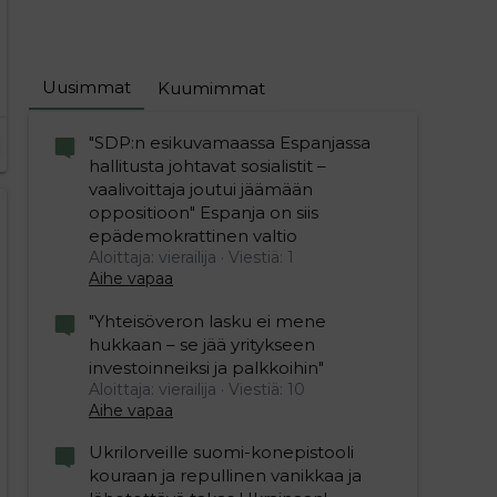
Uusimmat
Kuumimmat
"SDP:n esikuvamaassa Espanjassa
hallitusta johtavat sosialistit –
vaalivoittaja joutui jäämään
oppositioon" Espanja on siis
epädemokrattinen valtio
Aloittaja: vierailija
Viestiä: 1
Aihe vapaa
"Yhteisöveron lasku ei mene
hukkaan – se jää yritykseen
investoinneiksi ja palkkoihin"
Aloittaja: vierailija
Viestiä: 10
Aihe vapaa
Ukrilorveille suomi-konepistooli
kouraan ja repullinen vanikkaa ja