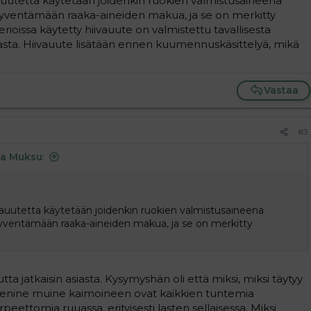
vauutetta käytetään joidenkin ruokien valmistusaineena
yventämään raaka-aineiden makua, ja se on merkitty
ioissa käytetty hiivauute on valmistettu tavallisesta
vasta. Hiivauute lisätään ennen kuumennuskäsittelyä, mikä
Vastaa
#3
ia Muksu
:
vauutetta käytetään joidenkin ruokien valmistusaineena
ventämään raaka-aineiden makua, ja se on merkitty
ta jatkaisin asiasta. Kysymyshän oli että miksi, miksi täytyy
menine muine kaimoineen ovat kaikkien tuntemia
peettomia ruuassa, erityisesti lasten sellaisessa. Miksi