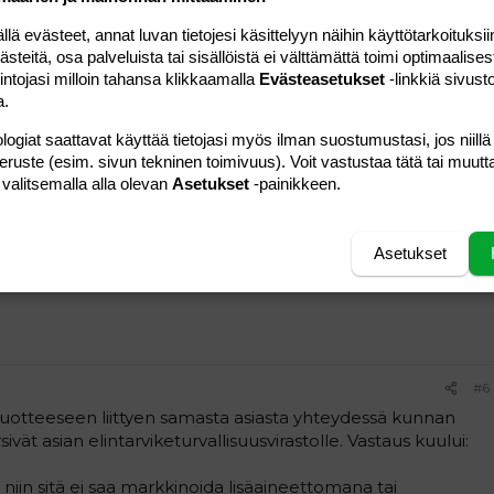
 evästeet, annat luvan tietojesi käsittelyyn näihin käyttötarkoituksiin
pilkunviilausta, sanoisin.
teitä, osa palveluista tai sisällöistä ei välttämättä toimi optimaalisest
 E-koodi tai jokin muu vastaava asia, ei tee siitä harmitonta
intojasi milloin tahansa klikkaamalla
Evästeasetukset
-linkkiä sivust
e sisältää perinteisen natriumglutamaatin tavoin
a.
n siis lähes poikkeuksetta arominvahventeena eli tekemään
invahventeillahan on tunnetusti paljon haittavaikutuksia.
logiat saattavat käyttää tietojasi myös ilman suostumustasi, jos niillä
peruste (esim. sivun tekninen toimivuus). Voit vastustaa tätä tai muutt
ä hyvänsä, niin hyllyyn jää armotta kaikki muonat joissa on
 valitsemalla alla olevan
Asetukset
-painikkeen.
 arominvahventeet ovat yksi ryhmä turhimmasta päästä.
Vastaa
Asetukset
#6
 tuotteeseen liittyen samasta asiasta yhteydessä kunnan
rsivät asian elintarviketurvallisuusvirastolle. Vastaus kuului:
, niin sitä ei saa markkinoida lisäaineettomana tai