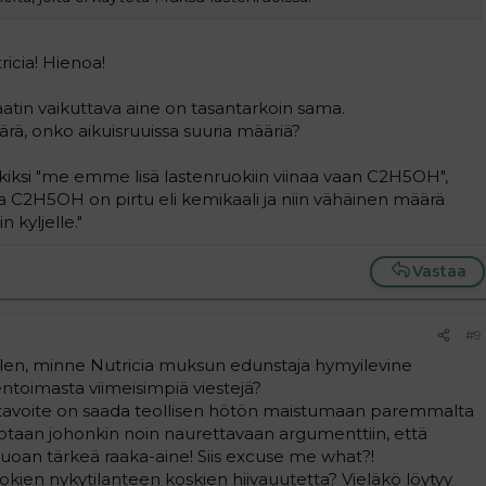
icia! Hienoa!
tin vaikuttava aine on tasantarkoin sama.
rä, onko aikuisruuissa suuria määriä?
kiksi "me emme lisä lastenruokiin viinaa vaan C2H5OH",
ja C2H5OH on pirtu eli kemikaali ja niin vähäinen määrä
n kyljelle."
Vastaa
#9
telen, minne Nutricia muksun edunstaja hymyilevine
ntoimasta viimeisimpiä viestejä?
tavoite on saada teollisen hötön maistumaan paremmalta
edotaan johonkin noin naurettavaan argumenttiin, että
n ruoan tärkeä raaka-aine! Siis excuse me what?!
okien nykytilanteen koskien hiivauutetta? Vieläkö löytyy