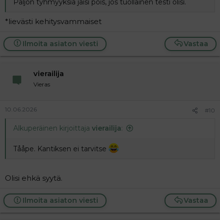
Paljon tyhmyyksiä jäisi pois, jos tuollainen testi olisi.
*lievästi kehitysvammaiset
Ilmoita asiaton viesti
Vastaa
vierailija
Vieras
10.06.2026
#10
Alkuperäinen kirjoittaja
vierailija
:
Tååpe. Kantiksen ei tarvitse
Olisi ehkä syytä.
Ilmoita asiaton viesti
Vastaa