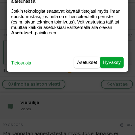
alareunassa.
Jotkin teknologiat saattavat käyttää tietojasi myös ilman
vierailija
suostumustasi, jos niillä on siihen oikeutettu peruste
Vieras
(esim. sivun tekninen toimivuus). Voit vastustaa tätä tai
muuttaa kaikkia asetuksiasi valitsemalla alla olevan
Asetukset
-painikkeen.
10.06.2026
#7
Alkuperäinen kirjoittaja
vierailija
:
Ai joko sä yritit läpäistä testin?
Asetukset
Hyväksy
Tietosuoja
Tååpe. Kantiksen ei tarvitse
Ilmoita asiaton viesti
Vastaa
vierailija
Vieras
10.06.2026
#8
Mä kannatan äänestystestiä myös. Jos ei läpäise, ei