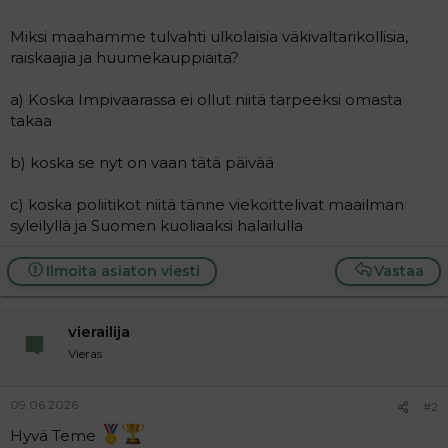
Miksi maahamme tulvahti ulkolaisia väkivaltarikollisia,
raiskaajia ja huumekauppiaita?
a) Koska Impivaarassa ei ollut niitä tarpeeksi omasta
takaa
b) koska se nyt on vaan tätä päivää
c) koska poliitikot niitä tänne viekoittelivat maailman
syleilyllä ja Suomen kuoliaaksi halailulla
Ilmoita asiaton viesti
Vastaa
vierailija
Vieras
09.06.2026
#2
Hyvä Teme