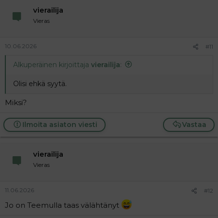
vierailija
Vieras
10.06.2026
#11
Alkuperäinen kirjoittaja
vierailija
:
Olisi ehkä syytä.
Miksi?
Ilmoita asiaton viesti
Vastaa
vierailija
Vieras
11.06.2026
#12
Jo on Teemulla taas välähtänyt