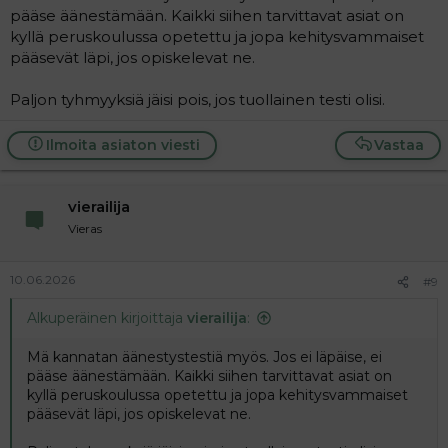
pääse äänestämään. Kaikki siihen tarvittavat asiat on
kyllä peruskoulussa opetettu ja jopa kehitysvammaiset
pääsevät läpi, jos opiskelevat ne.
Paljon tyhmyyksiä jäisi pois, jos tuollainen testi olisi.
Ilmoita asiaton viesti
Vastaa
vierailija
Vieras
10.06.2026
#9
Alkuperäinen kirjoittaja
vierailija
:
Mä kannatan äänestystestiä myös. Jos ei läpäise, ei
pääse äänestämään. Kaikki siihen tarvittavat asiat on
kyllä peruskoulussa opetettu ja jopa kehitysvammaiset
pääsevät läpi, jos opiskelevat ne.