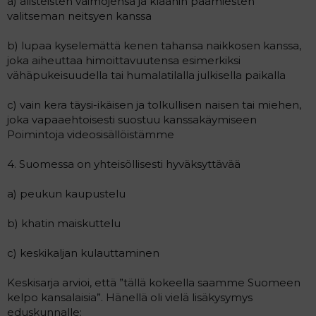
a) alisteisten vaimojensa ja klaanin päämiesten
valitseman neitsyen kanssa
b) lupaa kyselemättä kenen tahansa naikkosen kanssa,
joka aiheuttaa himoittavuutensa esimerkiksi
vähäpukeisuudella tai humalatilalla julkisella paikalla
c) vain kera täysi-ikäisen ja tolkullisen naisen tai miehen,
joka vapaaehtoisesti suostuu kanssakäymiseen
Poimintoja videosisällöistämme
4. Suomessa on yhteisöllisesti hyväksyttävää
a) peukun kaupustelu
b) khatin maiskuttelu
c) keskikaljan kulauttaminen
Keskisarja arvioi, että ”tällä kokeella saamme Suomeen
kelpo kansalaisia”. Hänellä oli vielä lisäkysymys
eduskunnalle: