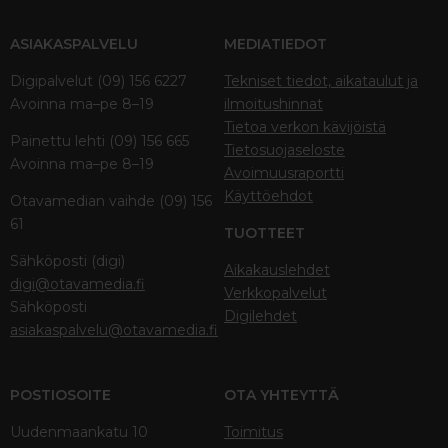
ASIAKASPALVELU
MEDIATIEDOT
Digipalvelut (09) 156 6227
Tekniset tiedot, aikataulut ja
Avoinna ma–pe 8–19
ilmoitushinnat
Tietoa verkon kävijöistä
Painettu lehti (09) 156 665
Tietosuojaseloste
Avoinna ma–pe 8–19
Avoimuusraportti
Käyttöehdot
Otavamedian vaihde (09) 156
61
TUOTTEET
Sähköposti (digi)
Aikakauslehdet
digi@otavamedia.fi
Verkkopalvelut
Sähköposti
Digilehdet
asiakaspalvelu@otavamedia.fi
POSTIOSOITE
OTA YHTEYTTÄ
Uudenmaankatu 10
Toimitus