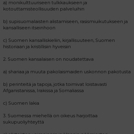
a) monikulttuuriseen tulkkaukseen ja
i
t
kotouttamisteollisuuden palveluihin
t
i
t
b) supisuomalaisten alistamiseen, rasismiuikutukseen ja
a
kansalliseen itseinhoon
j
a
c) Suomen kansalliskieliin, kirjallisuuteen, Suomen
historiaan ja kristillisiin hyveisiin
2. Suomen kansalaisen on noudatettava
a) shariaa ja muuta pakolaismaiden uskonnon pakotusta
b) perinteitä ja tapoja, jotka toimivat loistavasti
Afganistanissa, Irakissa ja Somaliassa
c) Suomen lakia
3. Suomessa miehellä on oikeus harjoittaa
sukupuoliyhteyttä