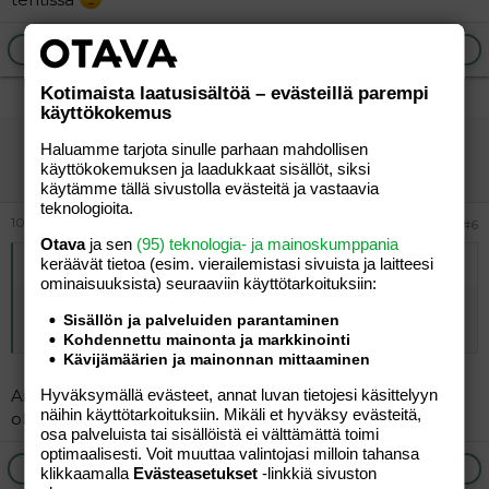
Ilmoita asiaton viesti
Vastaa
Kotimaista laatusisältöä – evästeillä parempi
käyttökokemus
vierailija
Haluamme tarjota sinulle parhaan mahdollisen
Vieras
käyttökokemuksen ja laadukkaat sisällöt, siksi
käytämme tällä sivustolla evästeitä ja vastaavia
teknologioita.
10.06.2026
#6
Otava
ja sen
(95) teknologia- ja mainoskumppania
keräävät tietoa (esim. vierailemis­tasi sivuista ja laitteesi
Alkuperäinen kirjoittaja
vierailija
:
ominaisuuk­sista) seuraaviin käyttötarkoituksiin:
Heippa vihaviher-vassari. Ko vaihtoehtoa ei edes tarjottu
Sisällön ja palveluiden parantaminen
tentissä
Kohdennettu mainonta ja markkinointi
Kävijämäärien ja mainonnan mittaaminen
Hyväksymällä evästeet, annat luvan tietojesi käsittelyyn
Ai joko sä yritit läpäistä testin? Luulisi oikeakielisyyden
näihin käyttötarkoituksiin. Mikäli et hyväksy evästeitä,
olevan yksi vaatimus.
osa palveluista tai sisällöistä ei välttämättä toimi
optimaalisesti. Voit muuttaa valintojasi milloin tahansa
Ilmoita asiaton viesti
Vastaa
klikkaamalla
Evästeasetukset
-linkkiä sivuston