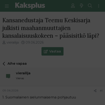
Kansanedustaja Teemu Keskisarja
julkisti maahanmuuttajien
kansalaisuuskokeen – pääsisitkö läpi?
V
E
vierailija
09.06.2026
i
n
e
s
Vastaa
s
i
t
m
Aihe vapaa
i
m
k
ä
vierailija
e
i
t
n
Vieras
j
e
u
n
09.06.2026
#1
n
v
a
i
1. Suomalainen sielunmaisema pohjautuu
l
e
o
s