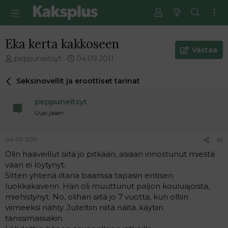
Eka kerta kakkoseen
Vastaa
V
E
peppuneitsyt
04.09.2011
i
n
e
s
Seksinovellit ja eroottiset tarinat
s
i
t
m
peppuneitsyt
i
m
Uusi jäsen
k
ä
e
i
t
n
04.09.2011
#1
j
e
Olin haaveillut siitä jo pitkään, asiaan innostunut miestä
u
n
vaan ei löytynyt.
n
v
a
i
Sitten yhtenä iltana baarissa tapasin entisen
l
e
luokkakaverin. Hän oli muuttunut paljon kouluajoista,
o
s
miehistynyt. No, olihan siitä jo 7 vuotta, kun oltiin
i
t
viimeeksi nähty. Juteltiin niitä näitä..käytiin
t
i
tanssimassakin.
t