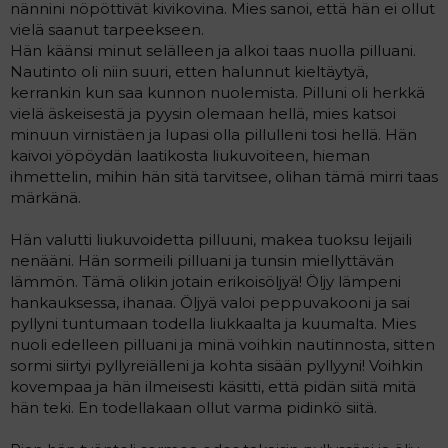
nännini nöpöttivät kivikovina. Mies sanoi, että hän ei ollut
vielä saanut tarpeekseen.
Hän käänsi minut selälleen ja alkoi taas nuolla pilluani.
Nautinto oli niin suuri, etten halunnut kieltäytyä,
kerrankin kun saa kunnon nuolemista. Pilluni oli herkkä
vielä äskeisestä ja pyysin olemaan hellä, mies katsoi
minuun virnistäen ja lupasi olla pillulleni tosi hellä. Hän
kaivoi yöpöydän laatikosta liukuvoiteen, hieman
ihmettelin, mihin hän sitä tarvitsee, olihan tämä mirri taas
märkänä.
Hän valutti liukuvoidetta pilluuni, makea tuoksu leijaili
nenääni. Hän sormeili pilluani ja tunsin miellyttävän
lämmön. Tämä olikin jotain erikoisöljyä! Öljy lämpeni
hankauksessa, ihanaa. Öljyä valoi peppuvakooni ja sai
pyllyni tuntumaan todella liukkaalta ja kuumalta. Mies
nuoli edelleen pilluani ja minä voihkin nautinnosta, sitten
sormi siirtyi pyllyreiälleni ja kohta sisään pyllyyni! Voihkin
kovempaa ja hän ilmeisesti käsitti, että pidän siitä mitä
hän teki. En todellakaan ollut varma pidinkö siitä.