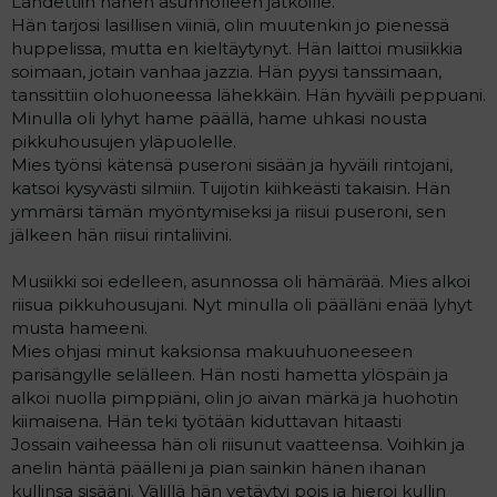
Lähdettiin hänen asunnolleen jatkoille.
a
Hän tarjosi lasillisen viiniä, olin muutenkin jo pienessä
j
huppelissa, mutta en kieltäytynyt. Hän laittoi musiikkia
a
soimaan, jotain vanhaa jazzia. Hän pyysi tanssimaan,
tanssittiin olohuoneessa lähekkäin. Hän hyväili peppuani.
Minulla oli lyhyt hame päällä, hame uhkasi nousta
pikkuhousujen yläpuolelle.
Mies työnsi kätensä puseroni sisään ja hyväili rintojani,
katsoi kysyvästi silmiin. Tuijotin kiihkeästi takaisin. Hän
ymmärsi tämän myöntymiseksi ja riisui puseroni, sen
jälkeen hän riisui rintaliivini.
Musiikki soi edelleen, asunnossa oli hämärää. Mies alkoi
riisua pikkuhousujani. Nyt minulla oli päälläni enää lyhyt
musta hameeni.
Mies ohjasi minut kaksionsa makuuhuoneeseen
parisängylle selälleen. Hän nosti hametta ylöspäin ja
alkoi nuolla pimppiäni, olin jo aivan märkä ja huohotin
kiimaisena. Hän teki työtään kiduttavan hitaasti
Jossain vaiheessa hän oli riisunut vaatteensa. Voihkin ja
anelin häntä päälleni ja pian sainkin hänen ihanan
kullinsa sisääni. Välillä hän vetäytyi pois ja hieroi kullin