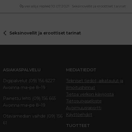
vierailija
10.07.2021
Seksinovellit ja eroottiset tarinat
Seksinovellit ja eroottiset tarinat
ASIAKASPALVELU
MEDIATIEDOT
Digipalvelut (09) 156 6227
Tekniset tiedot, aikataulut ja
Avoinna ma–pe 8–19
ilmoitushinnat
Tietoa verkon kävijöistä
Painettu lehti (09) 156 665
Tietosuojaseloste
Avoinna ma–pe 8–19
Avoimuusraportti
Käyttöehdot
Otavamedian vaihde (09) 156
61
TUOTTEET