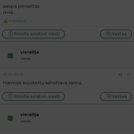
saispa persettäs.
m45
Fransiscus
R
e
a
Ilmoita asiaton viesti
Vastaa
c
t
i
vierailija
o
n
Vieras
s
:
23.04.2026
#7
Hienosti kirjoitettu kiihottava tarina.
Ilmoita asiaton viesti
Vastaa
vierailija
Vieras