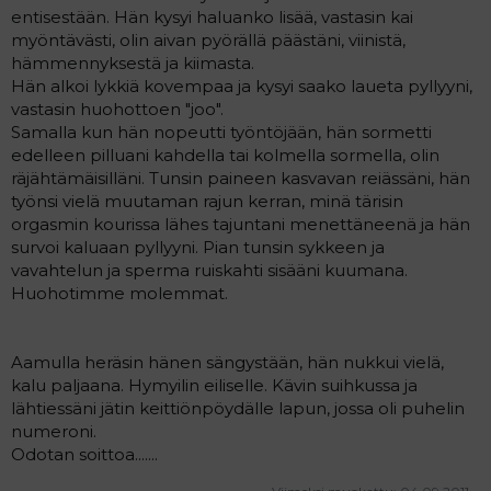
entisestään. Hän kysyi haluanko lisää, vastasin kai
myöntävästi, olin aivan pyörällä päästäni, viinistä,
hämmennyksestä ja kiimasta.
Hän alkoi lykkiä kovempaa ja kysyi saako laueta pyllyyni,
vastasin huohottoen "joo".
Samalla kun hän nopeutti työntöjään, hän sormetti
edelleen pilluani kahdella tai kolmella sormella, olin
räjähtämäisilläni. Tunsin paineen kasvavan reiässäni, hän
työnsi vielä muutaman rajun kerran, minä tärisin
orgasmin kourissa lähes tajuntani menettäneenä ja hän
survoi kaluaan pyllyyni. Pian tunsin sykkeen ja
vavahtelun ja sperma ruiskahti sisääni kuumana.
Huohotimme molemmat.
Aamulla heräsin hänen sängystään, hän nukkui vielä,
kalu paljaana. Hymyilin eiliselle. Kävin suihkussa ja
lähtiessäni jätin keittiönpöydälle lapun, jossa oli puhelin
numeroni.
Odotan soittoa.......