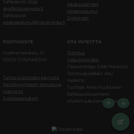
Sähköposti (digi)
Aikakauslehdet
digi@otavamedia.fi
Verkkopalvelut
Sähköposti
Digilehdet
asiakaspalvelu@otavamedia.fi
POSTIOSOITE
OTA YHTEYTTÄ
Uudenmaankatu 10
Toimitus
00015 OTAVAMEDIA
Palautelomake
Päätoimittaja: Erkki Meriluoto
Toimituspäällikkö: Anu
Tietoa evästeiden käytöstä
Vaskimo
Käyttäytymiseen perustuva
Tuottaja: Anna Huuhtanen
mainonta
Sähköpostiosoitteet:
Evästeasetukset
etunimi.sukunimi@otava.fi
Ylös
Bott