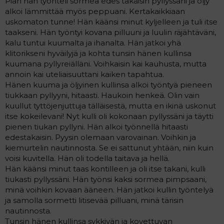
Pian hän työnteli sormea edes takaisin pyllyssäni ja öljy
alkoi lämmittää myös peppuani. Kertakaikkiaan
uskomaton tunne! Hän käänsi minut kyljelleen ja tuli itse
taakseni. Hän työntyi kovana pilluuni ja luulin räjähtäväni,
kalu tuntui kuumalta ja ihanalta. Hän jatkoi yhä
klitorikseni hyväilyjä ja kohta tunsin hänen kullinsa
kuumana pyllyreiälläni. Voihkaisin kai kauhusta, mutta
annoin kai uteliaisuuttani kaiken tapahtua.
Hänen kuuma ja öljyinen kullinsa alkoi työntyä pieneen
tiukkaan pyllyyni, hitaasti. Haukoin henkeä. Olin vain
kuullut tyttöjenjuttuja tälläisestä, mutta en ikinä uskonut
itse kokeilevani! Nyt kulli oli kokonaan pyllyssäni ja täytti
pienen tiukan pyllyni. Hän alkoi työnnellä hitaasti
edestakaisin. Pyysin olemaan varovainan. Voihkin ja
kiemurtelin nautinnosta. Se ei sattunut yhtään, niin kuin
voisi kuvitella. Hän oli todella taitava ja hellä.
Hän käänsi minut taas kontilleen ja oli itse takani, kulli
tiukasti pyllyssäni. Hän työnsi kaksi sormea pimpsaani,
minä voihkin kovaan ääneen. Hän jatkoi kullin työntelyä
ja samolla sormetti litisevää pilluani, minä tärisin
nautinnosta.
Tunsin hänen kullinsa sykkivän ja kovettuvan