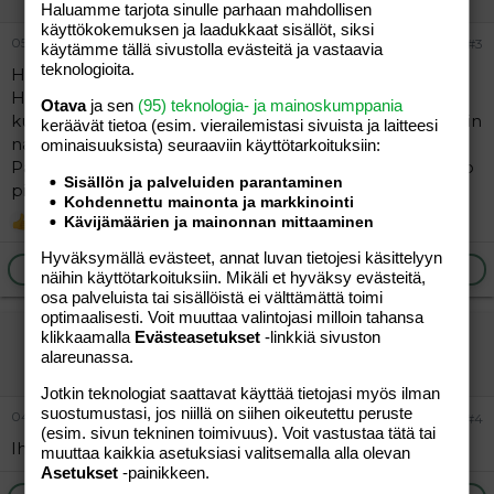
Haluamme tarjota sinulle parhaan mahdollisen
käyttökokemuksen ja laadukkaat sisällöt, siksi
05.09.2011
#3
käytämme tällä sivustolla evästeitä ja vastaavia
teknologioita.
Hei!
Hieno tarina, ja pahuksen kiihottava sellainen! Kiva
Otava
ja sen
(95) teknologia- ja mainoskumppania
kuulla, että tykkäsit - peppuseksi kun tuntuu jakavan niin
keräävät tietoa (esim. vierailemis­tasi sivuista ja laitteesi
nais- kuin mieskunnankin jyrkästi puolesta tai vastaan.
ominaisuuk­sista) seuraaviin käyttötarkoituksiin:
Parasta se musta on silloin, kun on kalu pepussa ja dildo
Sisällön ja palveluiden parantaminen
pillussa..
Kohdennettu mainonta ja markkinointi
Fransiscus
Kävijämäärien ja mainonnan mittaaminen
R
e
Hyväksymällä evästeet, annat luvan tietojesi käsittelyyn
a
Ilmoita asiaton viesti
Vastaa
näihin käyttötarkoituksiin. Mikäli et hyväksy evästeitä,
c
osa palveluista tai sisällöistä ei välttämättä toimi
t
i
optimaalisesti. Voit muuttaa valintojasi milloin tahansa
Fransiscus
o
klikkaamalla
Evästeasetukset
-linkkiä sivuston
n
alareunassa.
Jäsen
s
:
Jotkin teknologiat saattavat käyttää tietojasi myös ilman
suostumustasi, jos niillä on siihen oikeutettu peruste
04.01.2023
#4
(esim. sivun tekninen toimivuus). Voit vastustaa tätä tai
Ihana tarina! Käy kaveria kateeksi
muuttaa kaikkia asetuksiasi valitsemalla alla olevan
Asetukset
-painikkeen.