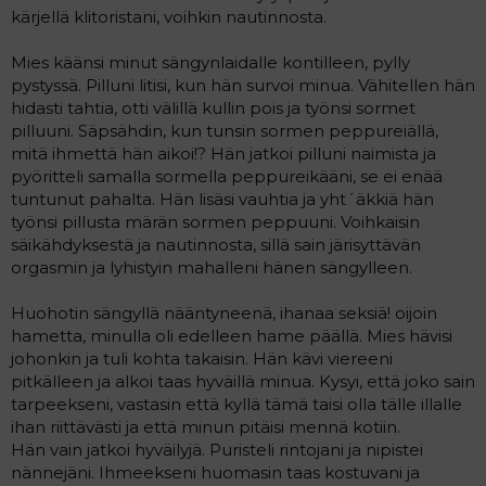
kärjellä klitoristani, voihkin nautinnosta.
Mies käänsi minut sängynlaidalle kontilleen, pylly
pystyssä. Pilluni litisi, kun hän survoi minua. Vähitellen hän
hidasti tahtia, otti välillä kullin pois ja työnsi sormet
pilluuni. Säpsähdin, kun tunsin sormen peppureiällä,
mitä ihmettä hän aikoi!? Hän jatkoi pilluni naimista ja
pyöritteli samalla sormella peppureikääni, se ei enää
tuntunut pahalta. Hän lisäsi vauhtia ja yht´äkkiä hän
työnsi pillusta märän sormen peppuuni. Voihkaisin
säikähdyksestä ja nautinnosta, sillä sain järisyttävän
orgasmin ja lyhistyin mahalleni hänen sängylleen.
Huohotin sängyllä nääntyneenä, ihanaa seksiä! oijoin
hametta, minulla oli edelleen hame päällä. Mies hävisi
johonkin ja tuli kohta takaisin. Hän kävi viereeni
pitkälleen ja alkoi taas hyväillä minua. Kysyi, että joko sain
tarpeekseni, vastasin että kyllä tämä taisi olla tälle illalle
ihan riittävästi ja että minun pitäisi mennä kotiin.
Hän vain jatkoi hyväilyjä. Puristeli rintojani ja nipistei
nännejäni. Ihmeekseni huomasin taas kostuvani ja