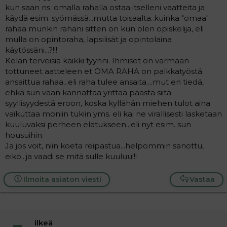
kun saan ns. omalla rahalla ostaa itselleni vaatteita ja
käydä esim. syömässä...mutta toisaalta..kuinka "omaa"
rahaa munkin rahani sitten on kun olen opiskelija, eli
mulla on opintoraha, lapsilisät ja opintolaina
käytössäni...?!!!
Kelan terveisiä kaikki tyynni. Ihmiset on varmaan
tottuneet aatteleen et OMA RAHA on palkkatyöstä
ansaittua rahaa...eli raha tulee ansaita....mut en tiedä,
ehkä sun vaan kannattaa yrittää päästä siitä
syyllisyydestä eroon, koska kyllähän miehen tulot aina
vaikuttaa moniin tukiin yms. eli kai ne virallisesti lasketaan
kuuluvaksi perheen elatukseen...eli nyt esim. sun
housuihin.
Ja jos voit, niin koeta reipastua...helpommin sanottu,
eikö...ja vaadi se mitä sulle kuuluu!!!
Ilmoita asiaton viesti
Vastaa
ilkeä