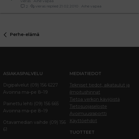
vieras
Aihe vapaa
vieras
21.02.2010
Aihe vapaa
2
Perhe-elämä
ASIAKASPALVELU
MEDIATIEDOT
Digipalvelut (09) 156 6227
Tekniset tiedot, aikataulut ja
Avoinna ma–pe 8–19
ilmoitushinnat
Tietoa verkon kävijöistä
Painettu lehti (09) 156 665
Tietosuojaseloste
Avoinna ma–pe 8–19
Avoimuusraportti
Käyttöehdot
Otavamedian vaihde (09) 156
61
TUOTTEET