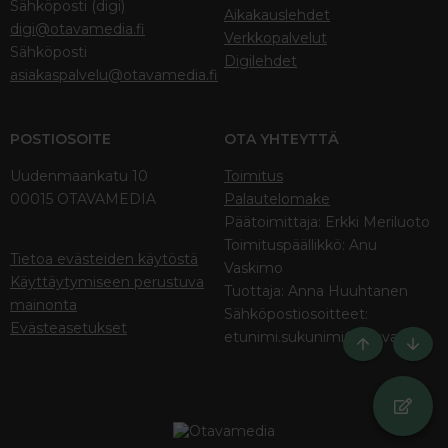
Sähköposti (digi)
Aikakauslehdet
digi@otavamedia.fi
Verkkopalvelut
Sähköposti
Digilehdet
asiakaspalvelu@otavamedia.fi
POSTIOSOITE
OTA YHTEYTTÄ
Uudenmaankatu 10
Toimitus
00015 OTAVAMEDIA
Palautelomake
Päätoimittaja: Erkki Meriluoto
Toimituspäällikkö: Anu
Tietoa evästeiden käytöstä
Vaskimo
Käyttäytymiseen perustuva
Tuottaja: Anna Huuhtanen
mainonta
Sähköpostiosoitteet:
Evästeasetukset
etunimi.sukunimi@otava.fi
Ylös
Bott