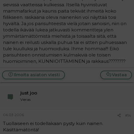
sievissä vaatteissa kulkiessa. Itsellä hyvinistuvat
mammafarkut ja kaunis paita tekivät ihmeitä koko
fiilikseen. raskaana oleva nainenkin voi näyttää tosi
hyvältä. Ja jos parisuhteesta vielä jotain sanoisin, niin on
todella ikävää lukea jatkuvasti kommentteja ylen
ymmärtämättömistä miehistä ja toisaalta siitä, että
nainen ei reilusti uskalla puhua tai ei sitten puhuessaan
tule kuulluksi ja huomioiduksi. Ihme hommaa!!! Eikö
parisuhteen onnistumisen kulmakiviä ole toisen
huomioiminen, KUNNIOITTAMINEN ja rakkaus????????
Ilmoita asiaton viesti
Vastaa
just joo
Vieras
06.03.2006
#14
Tuollaiseen ei todellakaan pysty kuin nainen.
Käsittämätöntä!