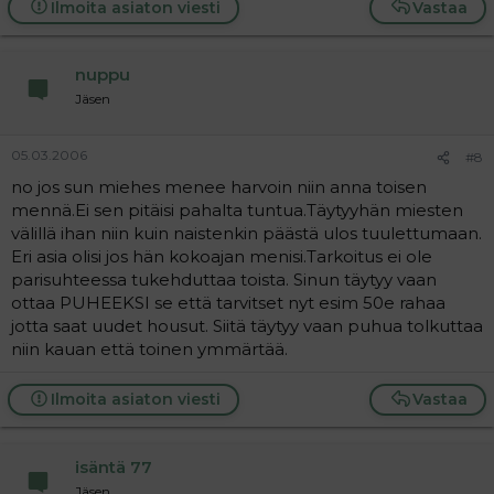
Ilmoita asiaton viesti
Vastaa
nuppu
Jäsen
05.03.2006
#8
no jos sun miehes menee harvoin niin anna toisen
mennä.Ei sen pitäisi pahalta tuntua.Täytyyhän miesten
välillä ihan niin kuin naistenkin päästä ulos tuulettumaan.
Eri asia olisi jos hän kokoajan menisi.Tarkoitus ei ole
parisuhteessa tukehduttaa toista. Sinun täytyy vaan
ottaa PUHEEKSI se että tarvitset nyt esim 50e rahaa
jotta saat uudet housut. Siitä täytyy vaan puhua tolkuttaa
niin kauan että toinen ymmärtää.
Ilmoita asiaton viesti
Vastaa
isäntä 77
Jäsen