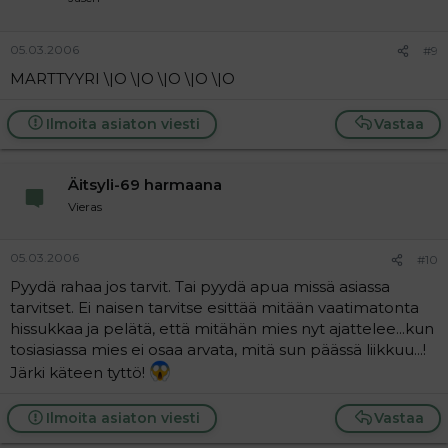
05.03.2006
#9
MARTTYYRI \|O \|O \|O \|O \|O
Ilmoita asiaton viesti
Vastaa
Äitsyli-69 harmaana
Vieras
05.03.2006
#10
Pyydä rahaa jos tarvit. Tai pyydä apua missä asiassa
tarvitset. Ei naisen tarvitse esittää mitään vaatimatonta
hissukkaa ja pelätä, että mitähän mies nyt ajattelee...kun
tosiasiassa mies ei osaa arvata, mitä sun päässä liikkuu...!
Järki käteen tyttö!
Ilmoita asiaton viesti
Vastaa