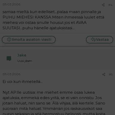
05.03.2006
#4
samaa mieltä kun edelliset...palaa maan pinnalle ja
PUHU MIEHESI KANSSA.Miten ihmeessä luulet että
miehesi voi ostaa sinulle housut jos et AVAA
SUUTASI...puhu hänelle ajatuksistasi...
Ilmoita asiaton viesti
Vastaa
Jake
Uusi jäsen
05.03.2006
#5
Ei voi kun ihmetellä...
Nyt AP:lle uutisia: me miehet emme osaa lukea
ajatuksia, emmekä edes yritä, se ei vain onnistu. Jos
jotain haluat, niin sano se. Älä vihjaa, älä kiertele. Sano
suoraan mitä haluat. Ymmärrän jos raskausviikot saa
nupin sekaisin ja sitä hermostuu helposti, mutta koita