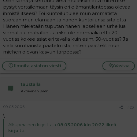
Olen sama ja kerrotko vielä mullekkin että miten itse
pystyt vertailemaan täysin eri elämäntilanteessa olevaa
ihmistä itseesi? Toi kuntoilu tulee mun ammatista
suoraan mun elämään, ja hänen kuntoilunsa siitä että
Hänen mieletään tuputan hänen lapselleen urheilua
viemällä uimahalliin. Ja eikö ole normaalia että 20-
vuotias kokee asiat eri tavalla kuin esim. 30-vuotias? Ja
vielä sun ihanista päätelmistä, miten päättelit mun
miehen olevan kasvun tarpeessa?
Ilmoita asiaton viesti
Vastaa
taustalla
Aktiivinen jäsen
09.03.2006
#23
\
Alkuperäinen kirjoittaja
08.03.2006 klo 20:22 ilkeä
kirjoitti
: