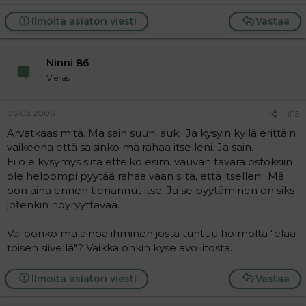
Ilmoita asiaton viesti
Vastaa
Ninni 86
Vieras
06.03.2006
#15
Arvatkaas mitä. Mä sain suuni auki. Ja kysyin kyllä erittäin
vaikeena että saisinko mä rahaa itselleni. Ja sain.
Ei ole kysymys siitä etteikö esim. vauvan tavara ostoksiin
ole helpompi pyytää rahaa vaan siitä, että itselleni. Mä
oon aina ennen tienannut itse. Ja se pyytäminen on siks
jotenkin nöyryyttävää.
Vai oonko mä ainoa ihminen josta tuntuu hölmöltä "elää
toisen siivellä"? Vaikka onkin kyse avoliitosta.
Ilmoita asiaton viesti
Vastaa