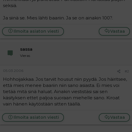
seksiä.
Ja siinä se. Mies lähti baariin. Ja se on ainakin 100?.
Ilmoita asiaton viesti
Vastaa
sassa
Vieras
05.03.2006
#2
Hohhoijakkaa. Jos tarviit housut niin pyydä. Jos häiritsee,
että mies menee baariin niin sano asiasta. Ei mies voi
tietää mitä sinä haluat. Ainakin viestistäsi sai sen
käsityksen ettet paljoa suoraan miehelle sano. Kiroat
vain hänen käytöstään sitten täällä.
Ilmoita asiaton viesti
Vastaa