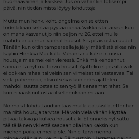
huomaavainen ja kaikkea. Jos on vähänkin totisempi
a
päivä, niin tiedän mistä löytyy lohduttaja.
j
a
Mutta mun henk. koht. ongelma on se etten
todellakaan kehtaa pyytää rahaa. Vaikka sitä tarvisin kun
on maha kasvanut jo niin paljon rv. 26, ettei mulle
mahdu enää mun vanhat housut. Siis pitäis ostaa uudet.
Tänään kun oltiin tampereella ja jäi ylimääräistä aikaa niin
käytiin Henkka Maukalla. Vähän siinä katselin uusia
housuja mies melkein vieressä. Enkä mä kehdannut
sanoa että nyt mä tarvin housut. Ajattelin et jos sillä vaik
ei ookkan rahaa, tai veisin sen viimeiset tai vastaavaa. Tai
vielä pahempaa, olisin itsekäs kun edes ajattelen
mahdollisuutta ostaa toisen työllä tienaamat rahat. Se
kun ei raaskinut ostaa itselleenkään mitään.
No mä sit lohduttauduin taas muilla ajatuksilla, ettenhän
mä niitä housuja tarvitse. Mä voin vielä vähän käyttää
pitkää takkia ja kulkea housut aiki. Et onneks nyt sattu
tää tälläinen vkl että saadaan olla ihan kaksin kun
miehen poika ei meillä ole. Niin ei tarvi mennä
minnekkään ja pukeutua. Päinvastoin. Harrastaa paljon