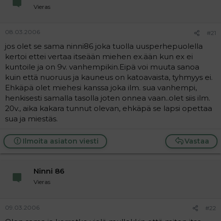
Vieras
08.03.2006
#21
jos olet se sama ninni86 joka tuolla uusperhepuolella
kertoi ettei vertaa itseään miehen ex.ään kun ex ei
kuntoile ja on 9v. vanhempikin.Eipä voi muuta sanoa
kuin että nuoruus ja kauneus on katoavaista, tyhmyys ei.
Ehkäpä olet miehesi kanssa joka ilm. sua vanhempi,
henkisesti samalla tasolla joten onnea vaan..olet siis ilm.
20v., aika kakara tunnut olevan, ehkäpä se lapsi opettaa
sua ja miestäs.
Ilmoita asiaton viesti
Vastaa
Ninni 86
Vieras
09.03.2006
#22