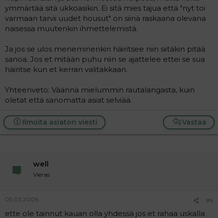
ymmärtää sitä ukkoasikin. Ei sitä mies tajua että "nyt toi
varmaan tarvii uudet housut" on siinä raskaana olevana
naisessa muutenkin ihmettelemistä.
Ja jos se ulos meneminenkin häiritsee niin siitäkin pitää
sanoa. Jos et mitään puhu niin se ajattelee ettei se sua
häiritse kun et kerran valitakkaan.
Yhteenveto: Väännä mielummin rautalangasta, kuin
oletat että sanomatta asiat selviää.
Ilmoita asiaton viesti
Vastaa
well
Vieras
05.03.2006
#6
ette ole tainnut kauan olla yhdessä jos et rahaa uskalla