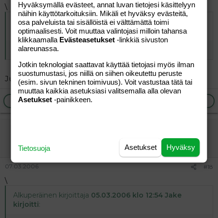
Hyväksymällä evästeet, annat luvan tietojesi käsittelyyn
\
näihin käyttötarkoituksiin. Mikäli et hyväksy evästeitä,
Alkuperäinen kirjoittaja
05.03.2006 klo 18:01 isäntä 77
osa palveluista tai sisällöistä ei välttämättä toimi
kirjoitti
:
optimaalisesti. Voit muuttaa valintojasi milloin tahansa
klikkaamalla
Evästeasetukset
-linkkiä sivuston
alareunassa.
MARTTYYRI \|O \|O \|O \|O \|O
Jotkin teknologiat saattavat käyttää tietojasi myös ilman
suostumustasi, jos niillä on siihen oikeutettu peruste
Just näin.
(esim. sivun tekninen toimivuus). Voit vastustaa tätä tai
muuttaa kaikkia asetuksiasi valitsemalla alla olevan
Asetukset
-painikkeen.
Ilmoita asiaton viesti
Vastaa
sivusta seuraaja
Vieras
Asetukset
Hyväksy
Tietosuoja
07.03.2006
#18
\
Alkuperäinen kirjoittaja
05.03.2006 klo 12:54 Jake
kirjoitti
: