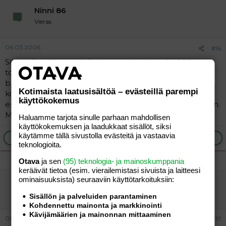
Ninni 86
Vieras
06.03.2006
#16
Sitä vielä että en todellakaan tuu koskaan kieltään
toiselta toisen menoja. Päin vastoin, kun mies lähtee
baariin niin oon ennemmin kannustava että toinen saa
Kotimaista laatusisältöä – evästeillä parempi
kivan illan. Mut paha olo tulee omasta
käyttökokemus
epävarmuudestani itseäni kohtaan ja asemaani kohtaan.
Mustasukkaisuus...
Haluamme tarjota sinulle parhaan mahdollisen
käyttökokemuksen ja laadukkaat sisällöt, siksi
käytämme tällä sivustolla evästeitä ja vastaavia
Ilmoita asiaton viesti
Vastaa
teknologioita.
Otava
ja sen
(95) teknologia- ja mainoskumppania
keräävät tietoa (esim. vierailemis­tasi sivuista ja laitteesi
ominaisuuk­sista) seuraaviin käyttötarkoituksiin:
Micosa
Aktiivinen jäsen
Sisällön ja palveluiden parantaminen
Kohdennettu mainonta ja markkinointi
Kävijämäärien ja mainonnan mittaaminen
06.03.2006
#17