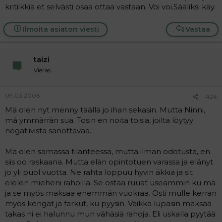
kritiikkiä et selvästi osaa ottaa vastaan. Voi voi.Sääliksi käy.
Ilmoita asiaton viesti
Vastaa
taizi
Vieras
09.03.2006
#24
Mä olen nyt menny täällä jo ihan sekasin. Mutta Ninni,
mä ymmärrän sua. Tosin en noita toisia, joilta löytyy
negatiivista sanottavaa..
Mä olen samassa tilanteessa, mutta ilman odotusta, en
siis oo raskaana. Mutta elän opintotuen varassa ja elänyt
jo yli puol vuotta. Ne rahta loppuu hyvin äkkiä ja sit
elelen mieheni rahoilla. Se ostaa ruuat useammin ku mä
ja se myös maksaa enemmän vuokraa. Osti mulle kerran
myös kengät ja farkut, ku pyysin. Vaikka lupasin maksaa
takas ni ei halunnu mun vähäsiä rahoja. Eli uskalla pyytää