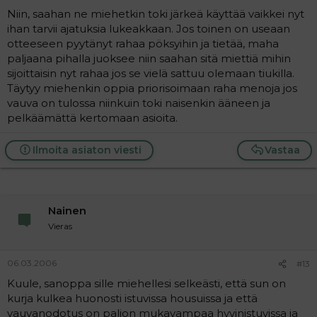
Niin, saahan ne miehetkin toki järkeä käyttää vaikkei nyt
ihan tarvii ajatuksia lukeakkaan. Jos toinen on useaan
otteeseen pyytänyt rahaa pöksyihin ja tietää, maha
paljaana pihalla juoksee niin saahan sitä miettiä mihin
sijoittaisin nyt rahaa jos se vielä sattuu olemaan tiukilla.
Täytyy miehenkin oppia priorisoimaan raha menoja jos
vauva on tulossa niinkuin toki naisenkin ääneen ja
pelkäämättä kertomaan asioita.
Ilmoita asiaton viesti
Vastaa
Nainen
Vieras
06.03.2006
#13
Kuule, sanoppa sille miehellesi selkeästi, että sun on
kurja kulkea huonosti istuvissa housuissa ja että
vauvanodotus on paljon mukavampaa hyvinistuvissa ja