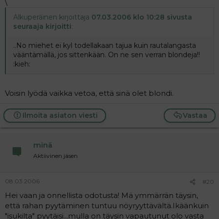
\
Alkuperäinen kirjoittaja
07.03.2006 klo 10:28 sivusta
seuraaja kirjoitti
:
..No miehet ei kyl todellakaan tajua kuin rautalangasta
vääntämällä, jos sittenkään. On ne sen verran blondeja!!
:kieh:
Voisin lyödä vaikka vetoa, että sinä olet blondi.
Ilmoita asiaton viesti
Vastaa
minä
Aktiivinen jäsen
08.03.2006
#20
Hei vaan ja onnellista odotusta! Mä ymmärrän täysin,
että rahan pyytäminen tuntuu nöyryyttävältä.Ikäänkuin
"isukilta" pyytäisi...mulla on täysin vapautunut olo vasta