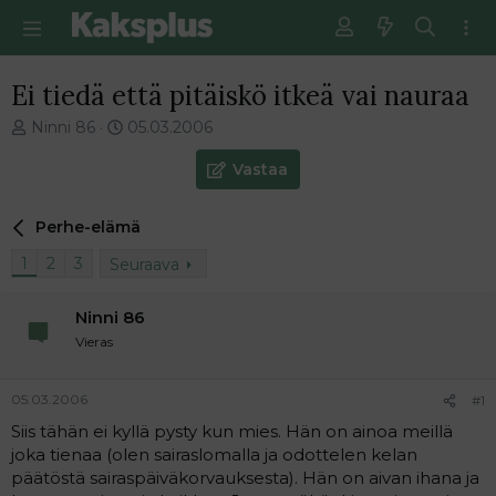
Ei tiedä että pitäiskö itkeä vai nauraa
V
E
Ninni 86
05.03.2006
i
n
e
s
Vastaa
s
i
t
m
Perhe-elämä
i
m
k
ä
1
2
3
Seuraava
e
i
t
n
j
e
Ninni 86
u
n
Vieras
n
v
a
i
l
e
05.03.2006
#1
o
s
Siis tähän ei kyllä pysty kun mies. Hän on ainoa meillä
i
t
joka tienaa (olen sairaslomalla ja odottelen kelan
t
i
päätöstä sairaspäiväkorvauksesta). Hän on aivan ihana ja
t