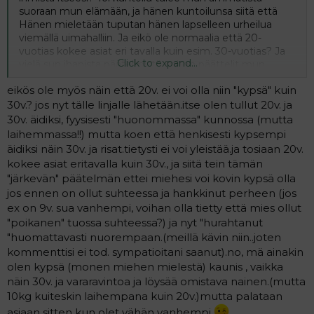
suoraan mun elämään, ja hänen kuntoilunsa siitä että
Hänen mieletään tuputan hänen lapselleen urheilua
viemällä uimahalliin. Ja eikö ole normaalia että 20-
vuotias kokee asiat eri tavalla kuin esim. 30-vuotias? Ja
Click to expand...
vielä sun ihanista päätelmistä, miten päättelit mun
miehen olevan kasvun tarpeessa?
eikös ole myös näin että 20v. ei voi olla niin "kypsä" kuin
30v.? jos nyt tälle linjalle lähetään.itse olen tullut 20v. ja
30v. äidiksi, fyysisesti "huonommassa" kunnossa (mutta
laihemmassa!!) mutta koen että henkisesti kypsempi
äidiksi näin 30v. ja risat.tietysti ei voi yleistää.ja tosiaan 20v.
kokee asiat eritavalla kuin 30v., ja siitä tein tämän
"järkevän" päätelmän ettei miehesi voi kovin kypsä olla
jos ennen on ollut suhteessa ja hankkinut perheen (jos
ex on 9v. sua vanhempi, voihan olla tietty että mies ollut
"poikanen" tuossa suhteessa?) ja nyt "hurahtanut
"huomattavasti nuorempaan.(meillä kävin niin..joten
kommenttisi ei tod. sympatioitani saanut).no, mä ainakin
olen kypsä (monen miehen mielestä) kaunis , vaikka
näin 30v. ja vararavintoa ja löysää omistava nainen.(mutta
10kg kuiteskin laihempana kuin 20v.)mutta palataan
asiaan sitten kun olet vähän vanhempi