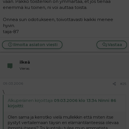
vaan. Pakko toistenkin on ymmärtää, et jos tienaa
enemmä ku toinen, ni voi auttaa toista.
Onnea sun odotukseen, toivottavasti kaikki menee
hyvin.
taija-87
Ilmoita asiaton viesti
Vastaa
ilkeä
Vieras
09.03.2006
#25
\
Alkuperäinen kirjoittaja
09.03.2006 klo 13:34 Ninni 86
kirjoitti
:
Olen sama ja kerrotko vielä mullekkin että miten itse
pystyt vertailemaan täysin eri elämäntilanteessa olevaa
ihmistä itseesi? Toi kuntoilu tulee mun ammatista