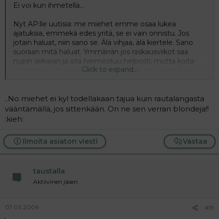
Ei voi kun ihmetellä...
Nyt AP:lle uutisia: me miehet emme osaa lukea
ajatuksia, emmekä edes yritä, se ei vain onnistu. Jos
jotain haluat, niin sano se. Älä vihjaa, älä kiertele. Sano
suoraan mitä haluat. Ymmärrän jos raskausviikot saa
nupin sekaisin ja sitä hermostuu helposti, mutta koita
Click to expand...
ymmärtää sitä ukkoasikin. Ei sitä mies tajua että "nyt toi
varmaan tarvii uudet housut" on siinä raskaana olevana
naisessa muutenkin ihmettelemistä.
..No miehet ei kyl todellakaan tajua kuin rautalangasta
Ja jos se ulos meneminenkin häiritsee niin siitäkin pitää
vääntämällä, jos sittenkään. On ne sen verran blondeja!!
sanoa. Jos et mitään puhu niin se ajattelee ettei se sua
:kieh:
häiritse kun et kerran valitakkaan.
Ilmoita asiaton viesti
Vastaa
Yhteenveto: Väännä mielummin rautalangasta, kuin
oletat että sanomatta asiat selviää.
taustalla
Aktiivinen jäsen
07.03.2006
#19