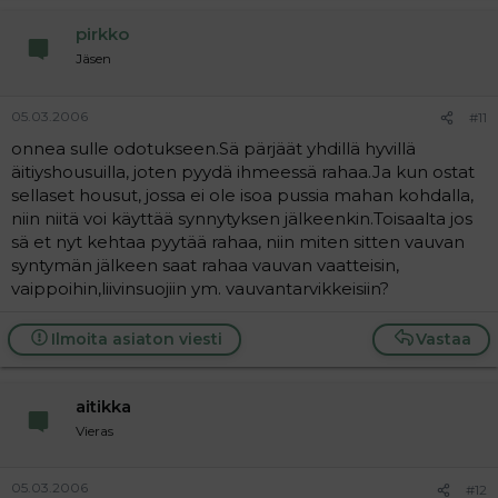
pirkko
Jäsen
05.03.2006
#11
onnea sulle odotukseen.Sä pärjäät yhdillä hyvillä
äitiyshousuilla, joten pyydä ihmeessä rahaa.Ja kun ostat
sellaset housut, jossa ei ole isoa pussia mahan kohdalla,
niin niitä voi käyttää synnytyksen jälkeenkin.Toisaalta jos
sä et nyt kehtaa pyytää rahaa, niin miten sitten vauvan
syntymän jälkeen saat rahaa vauvan vaatteisin,
vaippoihin,liivinsuojiin ym. vauvantarvikkeisiin?
Ilmoita asiaton viesti
Vastaa
aitikka
Vieras
05.03.2006
#12