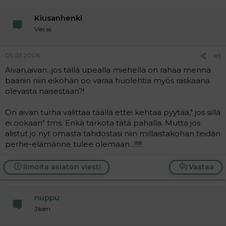
Kiusanhenki
Vieras
05.03.2006
#3
Aivan,aivan...jos tällä upealla miehellä on rahaa mennä
baariin niin eiköhän oo varaa huolehtia myös raskaana
olevasta naisestaan?!
On aivan turha valittaa täällä ettei kehtaa pyytää," jos sillä
ei ookaan" tms. Enkä tarkota tätä pahalla. Mutta jos
alistut jo nyt omasta tahdostasi niin millaistakohan teidän
perhe-elämänne tulee olemaan...!!!!!
Ilmoita asiaton viesti
Vastaa
nuppu
Jäsen