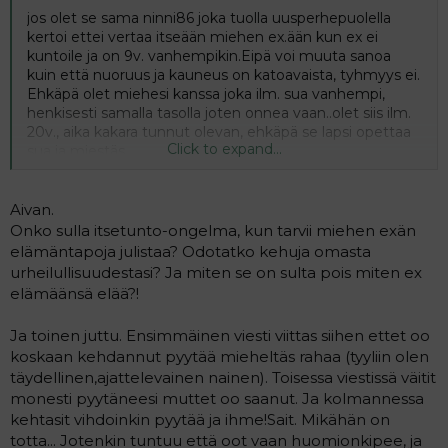
jos olet se sama ninni86 joka tuolla uusperhepuolella
kertoi ettei vertaa itseään miehen ex.ään kun ex ei
kuntoile ja on 9v. vanhempikin.Eipä voi muuta sanoa
kuin että nuoruus ja kauneus on katoavaista, tyhmyys ei.
Ehkäpä olet miehesi kanssa joka ilm. sua vanhempi,
henkisesti samalla tasolla joten onnea vaan..olet siis ilm.
20v., aika kakara tunnut olevan, ehkäpä se lapsi opettaa
Click to expand...
sua ja miestäs.
Aivan.
Onko sulla itsetunto-ongelma, kun tarvii miehen exän
elämäntapoja julistaa? Odotatko kehuja omasta
urheilullisuudestasi? Ja miten se on sulta pois miten ex
elämäänsä elää?!
Ja toinen juttu. Ensimmäinen viesti viittas siihen ettet oo
koskaan kehdannut pyytää mieheltäs rahaa (tyyliin olen
täydellinen,ajattelevainen nainen). Toisessa viestissä väitit
monesti pyytäneesi muttet oo saanut. Ja kolmannessa
kehtasit vihdoinkin pyytää ja ihme!Sait. Mikähän on
totta... Jotenkin tuntuu että oot vaan huomionkipee, ja