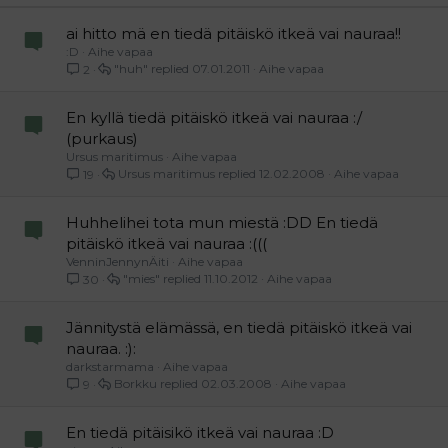
Verdana
ai hitto mä en tiedä pitäiskö itkeä vai nauraa!!
:D
Aihe vapaa
"huh"
07.01.2011
Aihe vapaa
2
En kyllä tiedä pitäiskö itkeä vai nauraa :/
(purkaus)
Ursus maritimus
Aihe vapaa
Ursus maritimus
12.02.2008
Aihe vapaa
19
Huhhelihei tota mun miestä :DD En tiedä
pitäiskö itkeä vai nauraa :(((
VenninJennynÄiti
Aihe vapaa
"mies"
11.10.2012
Aihe vapaa
30
Jännitystä elämässä, en tiedä pitäiskö itkeä vai
nauraa. :):
darkstarmama
Aihe vapaa
Borkku
02.03.2008
Aihe vapaa
9
En tiedä pitäisikö itkeä vai nauraa :D