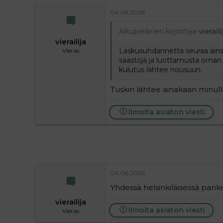
04.06.2026
Alkuperäinen kirjoittaja
vieraili
vierailija
Laskusuhdannetta seuraa aina 
Vieras
säästöjä ja luottamusta oman t
kulutus lähtee nousuun.
Tuskin lähtee ainakaan minull
Ilmoita asiaton viesti
04.06.2026
Yhdessä helsinkiläisessä pankis
vierailija
Ilmoita asiaton viesti
Vieras