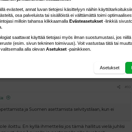
lopettamista ja Suomen asettamista selvitystilaan, kun ei
 evästeet, annat luvan tietojesi käsittelyyn näihin käyttötarkoituksiin
teitä, osa palveluista tai sisällöistä ei välttämättä toimi optimaalisest
intojasi milloin tahansa klikkaamalla
Evästeasetukset
-linkkiä sivust
Vastaa
a.
logiat saattavat käyttää tietojasi myös ilman suostumustasi, jos niillä
#9
peruste (esim. sivun tekninen toimivuus). Voit vastustaa tätä tai muutt
 valitsemalla alla olevan
Asetukset
-painikkeen.
si. Huh huh... Kauhistelin jo 20 vuoden lainoja. Itellä oli 10
n nopeammin pois
Asetukset
Vastaa
#10
ja
:
lopettamista ja Suomen asettamista selvitystilaan, kun ei
le iloittu. En kyllä ihmettelisi jos tämä hallitus vielä juhlisi