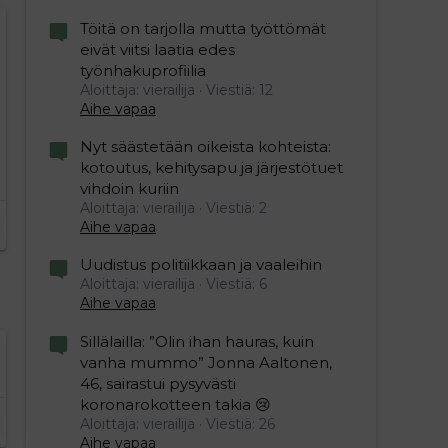
Töitä on tarjolla mutta työttömät
eivät viitsi laatia edes
työnhakuprofiilia
Aloittaja: vierailija
Viestiä: 12
Aihe vapaa
Nyt säästetään oikeista kohteista:
kotoutus, kehitysapu ja järjestötuet
vihdoin kuriin
Aloittaja: vierailija
Viestiä: 2
Aihe vapaa
Uudistus politiikkaan ja vaaleihin
Aloittaja: vierailija
Viestiä: 6
Aihe vapaa
Sillälailla: ”Olin ihan hauras, kuin
vanha mummo” Jonna Aaltonen,
46, sairastui pysyvästi
koronarokotteen takia 😢
Aloittaja: vierailija
Viestiä: 26
Aihe vapaa