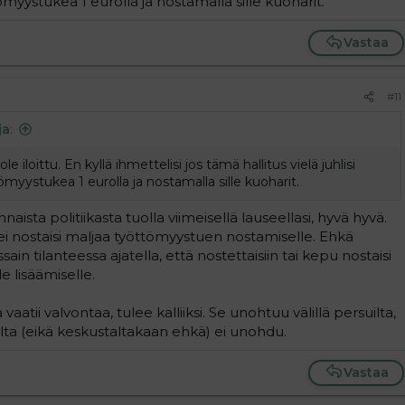
ömyystukea 1 eurolla ja nostamalla sille kuoharit.
Vastaa
#11
ja
:
le iloittu. En kyllä ihmettelisi jos tämä hallitus vielä juhlisi
ömyystukea 1 eurolla ja nostamalla sille kuoharit.
naista politiikasta tuolla viimeisellä lauseellasi, hyvä hyvä.
ei nostaisi maljaa työttömyystuen nostamiselle. Ehkä
ssain tilanteessa ajatella, että nostettaisiin tai kepu nostaisi
 lisäämiselle.
vaatii valvontaa, tulee kalliiksi. Se unohtuu välillä persuilta,
ta (eikä keskustaltakaan ehkä) ei unohdu.
Vastaa