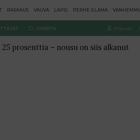
T
RASKAUS
VAUVA
LAPSI
PERHE-ELÄMÄ
VANHEMM
TTÄJÄT
OHJEITA
Kirjaudu
25 prosenttia – nousu on siis alkanut