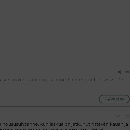
#1
/a/asuntolainoissa-nakyy-kaanne-hakemukset-kasvoivat-25-
Vastaa
#2
 noususuhdanne, kun laskua on jatkunut riittävän kauan ja