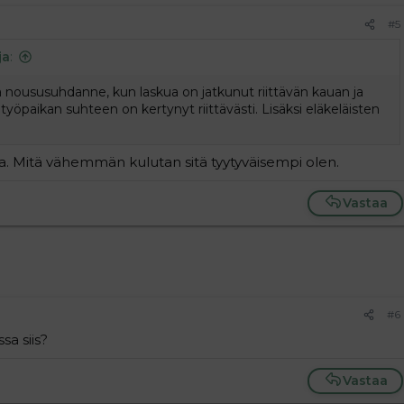
#5
ja
:
noususuhdanne, kun laskua on jatkunut riittävän kauan ja
yöpaikan suhteen on kertynyt riittävästi. Lisäksi eläkeläisten
a. Mitä vähemmän kulutan sitä tyytyväisempi olen.
Vastaa
#6
sa siis?
Vastaa