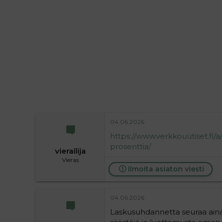
i
t
t
i
t
a
j
a
04.06.2026
https://www.verkkouutiset.fi
prosenttia/
vierailija
Vieras
Ilmoita asiaton viesti
04.06.2026
Laskusuhdannetta seuraa aina