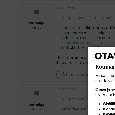
04.06.2026
Alkuperäinen kirjoittaja
vieraili
vierailija
Lupaava merkki, mutta voi ikä
Vieras
nostamassa ohjauskorkoa:
htt
vaikuttaa ainoastaan moniin a
https://lainojenkilpailutus.fi/k
luottokorttien korkoihin.
Jos Suomella olisi edelleen ma
kaasuputkimies Paavo Lippon
Kotimai
Ilmoita asiaton viesti
Haluamme ta
siksi käytäm
04.06.2026
Otava
ja s
sivuista ja 
Alkuperäinen kirjoittaja
vieraili
Sisäll
vierailija
Pohjalta ei ole suunta kuin ylö
Kohden
Vieras
Kävijä