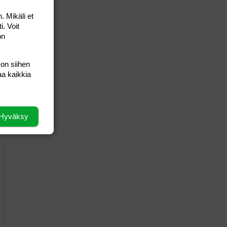
. Mikäli et
i. Voit
on
 on siihen
aa kaikkia
Hyväksy