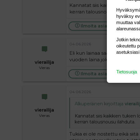
Kannatat siis kaikkien tukien 
Hyväksymällä
kerran talousnousu ilahduta.
hyväksy eväs
muuttaa val
Ilmoita asiaton viesti
alareunass
Jotkin tekno
04.06.2026
oikeutettu 
asetuksiasi
Eli kun lainaa saa nyt 40 vuodek
vuoden laina joka maksettii
vierailija
Vieras
Tietosuoja
Ilmoita asiaton viesti
04.06.2026
Alkuperäinen kirjoittaja
vieraili
vierailija
Kannatat siis kaikkien tukien 
Vieras
kerran talousnousu ilahduta.
Tukia ei ole nostettu eikä siitä o