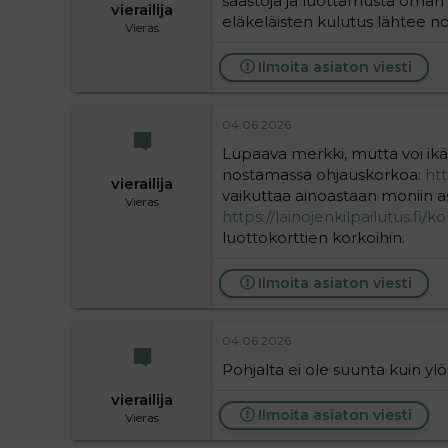
säästöjä ja luottamusta oman t
vierailija
eläkeläisten kulutus lähtee n
Vieras
Ilmoita asiaton viesti
04.06.2026
Lupaava merkki, mutta voi ikä
nostamassa ohjauskorkoa:
htt
vierailija
vaikuttaa ainoastaan moniin a
Vieras
https://lainojenkilpailutus.fi/k
luottokorttien korkoihin.
Ilmoita asiaton viesti
04.06.2026
Pohjalta ei ole suunta kuin ylö
vierailija
Ilmoita asiaton viesti
Vieras