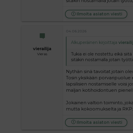
sitäkin nostamalla jotain tyött
Ilmoita asiaton viesti
04.06.2026
Alkuperäinen kirjoittaja
vieraili
vierailija
Tukia ei ole nostettu eikä siitä o
Vieras
sitäkin nostamalla jotain tyött
Nythän sinä tavoitat jotain olen
Tosin yksikään porvaripuolue 
lapsilisien nostamiselle voisi jo
maljan kotihoidontuen pienelle
Jokainen valtion toiminto, joka 
mutta kokoomukselta ja RKP:l
Ilmoita asiaton viesti