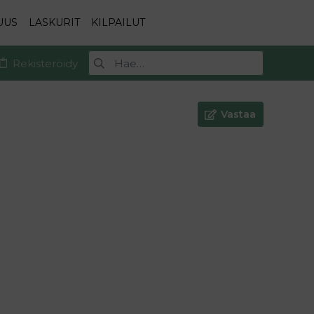
UUS
LASKURIT
KILPAILUT
Rekisteröidy
Vastaa