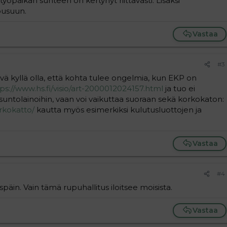
yöpaikan suhteen on kertynyt riittävästi. Lisäksi
ousuun.
Vastaa
#3
vä kyllä olla, että kohta tulee ongelmia, kun EKP on
ps://www.hs.fi/visio/art-2000012024157.html
ja tuo ei
suntolainoihin, vaan voi vaikuttaa suoraan sekä korkokaton:
orkokatto/
kautta myös esimerkiksi kulutusluottojen ja
Vastaa
#4
späin. Vain tämä rupuhallitus iloitsee moisista.
Vastaa