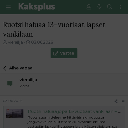
Ruotsi haluaa 13-vuotiaat lapset
vankilaan
V
E
vierailija
03.06.2026
i
n
e
s
Vastaa
s
i
t
m
Aihe vapaa
i
m
k
ä
vierailija
e
i
t
n
Vieras
j
e
u
n
03.06.2026
#1
n
v
a
i
Ruotsi haluaa jopa 13-vuotiaat vankilaan – vankilan johtaja: ”Pitäisikö sallia pehmolelut”
l
e
Ruotsi suunnittelee merkittävää lakimuutosta
o
s
jengiväkivallan hillitsemiseksi: rikosoikeudellista
i
t
vastuuiän laskua 13 vuoteen ja alaikäisten sijoittamista