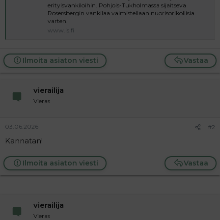
t
i
erityisvankiloihin. Pohjois-Tukholmassa sijaitseva
t
Rosersbergin vankilaa valmistellaan nuorisorikollisia
a
varten.
j
www.is.fi
a
Ilmoita asiaton viesti
Vastaa
vierailija
Vieras
03.06.2026
#2
Kannatan!
Ilmoita asiaton viesti
Vastaa
vierailija
Vieras