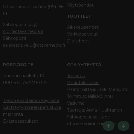
Käyttöehdot
Otavamedian vaihde (09) 156
61
TUOTTEET
Sähköposti (digi)
Aikakauslehdet
digi@otavamedia.fi
Verkkopalvelut
Sähköposti
Digilehdet
asiakaspalvelu@otavamedia.fi
POSTIOSOITE
OTA YHTEYTTÄ
Uudenmaankatu 10
Toimitus
00015 OTAVAMEDIA
Palautelomake
Päätoimittaja: Erkki Meriluoto
Toimituspäällikkö: Anu
Tietoa evästeiden käytöstä
Vaskimo
Käyttäytymiseen perustuva
Tuottaja: Anna Huuhtanen
mainonta
Sähköpostiosoitteet:
Evästeasetukset
etunimi.sukunimi@otava.fi
Ylös
Bott