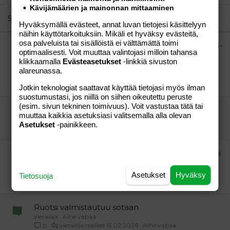
22
Times New Roman
Kävijämäärien ja mainonnan mittaaminen
26
Trebuchet MS
Similar threads
Hyväksymällä evästeet, annat luvan tietojesi käsittelyyn
Verdana
näihin käyttötarkoituksiin. Mikäli et hyväksy evästeitä,
osa palveluista tai sisällöistä ei välttämättä toimi
"lsis-siskokset tuomittiin vankilaan Norjassa. Teini-
optimaalisesti. Voit muuttaa valintojasi milloin tahansa
ikäisinä Syyriaan paenneet siskokset menivät
klikkaamalla
Evästeasetukset
-linkkiä sivuston
naimisiin Isis-taistelijoiden kanssa."
alareunassa.
vierailija
Aihe vapaa
vierailija
24.01.2025
Aihe vapaa
0
Jotkin teknologiat saattavat käyttää tietojasi myös ilman
suostumustasi, jos niillä on siihen oikeutettu peruste
(esim. sivun tekninen toimivuus). Voit vastustaa tätä tai
Oikeistolaiset haluaa 8 vuotiaat jo töihin
muuttaa kaikkia asetuksiasi valitsemalla alla olevan
vierailija
Aihe vapaa
Asetukset
-painikkeen.
vierailija
10.07.2019
Aihe vapaa
8
Ruotsi auttaa Suomea sotimaan, paitsi jos Suomi
on sodassa
vierailija
Aihe vapaa
Asetukset
Hyväksy
Tietosuoja
vierailija
19.02.2022
Aihe vapaa
1
Ruotsi valmistautuu sotaan
vierailija
Aihe vapaa
vierailija
15.02.2026
Aihe vapaa
0