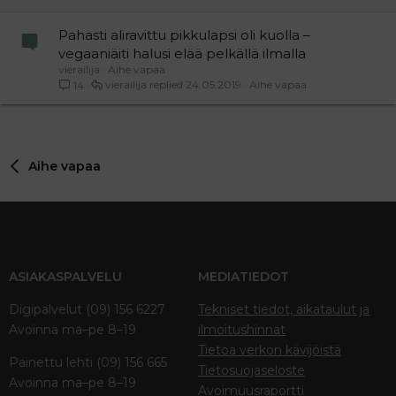
Pahasti aliravittu pikkulapsi oli kuolla –
vegaaniäiti halusi elää pelkällä ilmalla
vierailija
Aihe vapaa
vierailija
24.05.2019
Aihe vapaa
14
Aihe vapaa
ASIAKASPALVELU
MEDIATIEDOT
Digipalvelut (09) 156 6227
Tekniset tiedot, aikataulut ja
Avoinna ma–pe 8–19
ilmoitushinnat
Tietoa verkon kävijöistä
Painettu lehti (09) 156 665
Tietosuojaseloste
Avoinna ma–pe 8–19
Avoimuusraportti