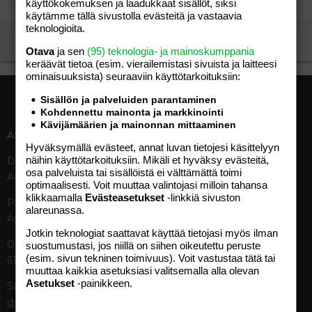
käyttökokemuksen ja laadukkaat sisällöt, siksi
käytämme tällä sivustolla evästeitä ja vastaavia
teknologioita.
Ilmoita asiaton viesti
Otava
ja sen
(95) teknologia- ja mainoskumppania
keräävät tietoa (esim. vierailemis­tasi sivuista ja laitteesi
ominaisuuk­sista) seuraaviin käyttötarkoituksiin:
Sisällön ja palveluiden parantaminen
Kohdennettu mainonta ja markkinointi
Kävijämäärien ja mainonnan mittaaminen
ASIAKASPALVELU
MEDIATIEDOT
Hyväksymällä evästeet, annat luvan tietojesi käsittelyyn
näihin käyttötarkoituksiin. Mikäli et hyväksy evästeitä,
Digipalvelut (09) 156 6227
Tekniset tiedot, aikataulut ja
osa palveluista tai sisällöistä ei välttämättä toimi
Avoinna ma–pe 8–19
ilmoitushinnat
optimaalisesti. Voit muuttaa valintojasi milloin tahansa
Tietoa verkon kävijöistä
klikkaamalla
Evästeasetukset
-linkkiä sivuston
Painettu lehti (09) 156 665
Tietosuojaseloste
alareunassa.
Avoinna ma–pe 8–19
Avoimuusraportti
Jotkin teknologiat saattavat käyttää tietojasi myös ilman
Käyttöehdot
Otavamedian vaihde (09) 156
suostumustasi, jos niillä on siihen oikeutettu peruste
(esim. sivun tekninen toimivuus). Voit vastustaa tätä tai
61
TUOTTEET
muuttaa kaikkia asetuksiasi valitsemalla alla olevan
Asetukset
-painikkeen.
Sähköposti (digi)
Aikakauslehdet
digi@otavamedia.fi
Verkkopalvelut