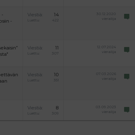
30.12.2020
 -
Viestiä
14
vierailija
Luettu
422
siin -
12.07.2024
ekaisin”
Viestiä
11
vierailija
Luettu
307
sta"
07.03.2026
 pettävän
Viestiä
10
vierailija
Luettu
351
kaan
03.09.2023
Viestiä
8
vierailija
Luettu
309