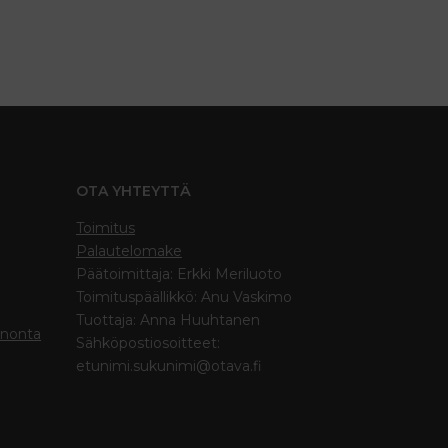
OTA YHTEYTTÄ
Toimitus
Palautelomake
Päätoimittaja: Erkki Meriluoto
Toimituspäällikkö: Anu Vaskimo
Tuottaja: Anna Huuhtanen
inonta
Sähköpostiosoitteet:
etunimi.sukunimi@otava.fi