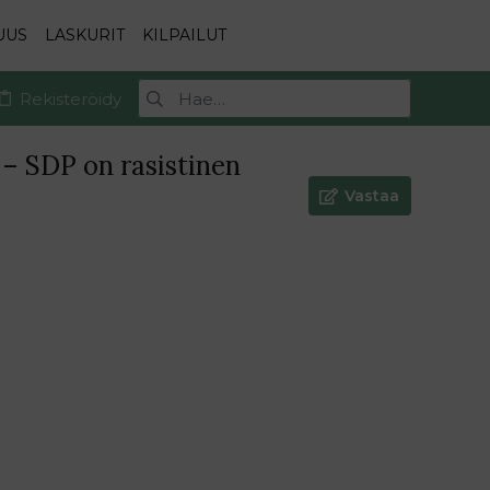
UUS
LASKURIT
KILPAILUT
Rekisteröidy
– SDP on rasistinen
Vastaa