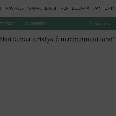
T
RASKAUS
VAUVA
LAPSI
PERHE-ELÄMÄ
VANHEMM
TTÄJÄT
OHJEITA
Kirjaudu
hkuttamaa kiristystä maahanmuuttoon" 