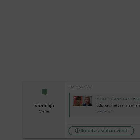
l
e
o
s
i
t
t
i
t
a
j
a
04.06.2026
Sdp tukee peruss
vierailija
Sdp kannattaa maahanmu
Vieras
www.is.fi
Ilmoita asiaton viesti