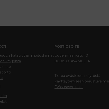
DOT
POSTIOSOITE
edot, aikataulut ja ilmoitushinnat
Uudenmaankatu 10
on kävijöistä
00015 OTAVAMEDIA
seloste
portti
Tietoa evästeiden käytöstä
ot
Käyttäytymiseen perustuva ma
T
Evästeasetukset
hdet
elut