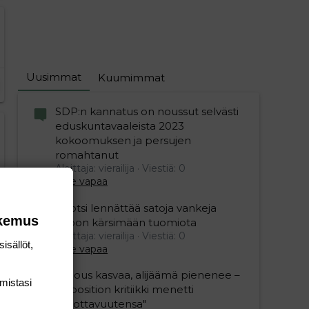
Uusimmat
Kuumimmat
SDP:n kannatus on noussut selvästi
eduskuntavaaleista 2023
kokoomuksen ja persujen
romahtanut
Aloittaja: vierailija
Viestiä: 0
Aihe vapaa
Ruotsi lennättää satoja vankeja
okemus
Viroon kärsimään tuomiota
Aloittaja: vierailija
Viestiä: 0
isällöt,
Aihe vapaa
"Talous kasvaa, alijäämä pienenee –
mis­tasi
opposition kritiikki menetti
uskottavuutensa"