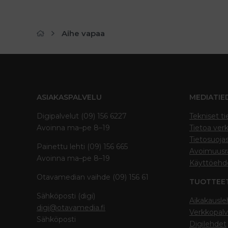
Aihe vapaa
ASIAKASPALVELU
MEDIATIE
Digipalvelut (09) 156 6227
Tekniset ti
Avoinna ma–pe 8–19
Tietoa verk
Tietosuoja
Painettu lehti (09) 156 665
Avoimuusra
Avoinna ma–pe 8–19
Käyttöehd
Otavamedian vaihde (09) 156 61
TUOTTEE
Sähköposti (digi)
Aikakausle
digi@otavamedia.fi
Verkkopalv
Sähköposti
Digilehdet