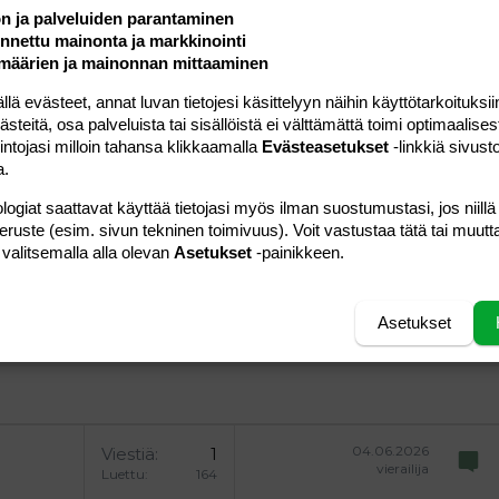
ön ja palveluiden parantaminen
nettu mainonta ja markkinointi
määrien ja mainonnan mittaaminen
 evästeet, annat luvan tietojesi käsittelyyn näihin käyttötarkoituksiin
teitä, osa palveluista tai sisällöistä ei välttämättä toimi optimaalisest
a vasemmalle
al
ärjestetty lista
intojasi milloin tahansa klikkaamalla
Evästeasetukset
-linkkiä sivust
editoriin…
saus
Paragraph format
Lisää hyperlinkki
Lisää kuva
Laajennettuun editoriin…
Kumoa
Laajennettuun 
Esikat
a.
ding 1
tä
ärjestämätön lista
 luonnos
ontal line
nen koodi
isäinen spoiler
odi
logiat saattavat käyttää tietojasi myös ilman suostumustasi, jos niillä
uonnos
 oikealle
Suurenna sisennystä
peruste (esim. sivun tekninen toimivuus). Voit vastustaa tätä tai muutt
ding 2
 valitsemalla alla olevan
Asetukset
-painikkeen.
y text
Pienennä sisennystä
ing 3
Lähetä vastaus
Asetukset
04.06.2026
Viestiä
1
vierailija
Luettu
164