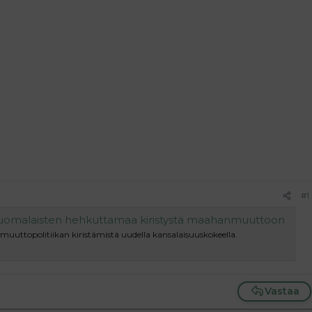
#1
uomalaisten hehkuttamaa kiristystä maahanmuuttoon
uttopolitiikan kiristämistä uudella kansalaisuuskokeella.
Vastaa