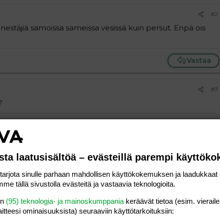
#2
estäjiä samoissa sameissa vesissä kuin persut. Enpä ois
Vastaa
#3
?
Vastaa
sta laatusisältöä – evästeillä parempi käyttök
rjota sinulle parhaan mahdollisen käyttökokemuksen ja laadukkaat s
#4
me tällä sivustolla evästeitä ja vastaavia teknologioita.
äänestä demareita.
en
(95) teknologia- ja mainoskumppania
keräävät tietoa (esim. vieraile
laitteesi ominaisuuk­sista) seuraaviin käyttötarkoituksiin:
Vastaa