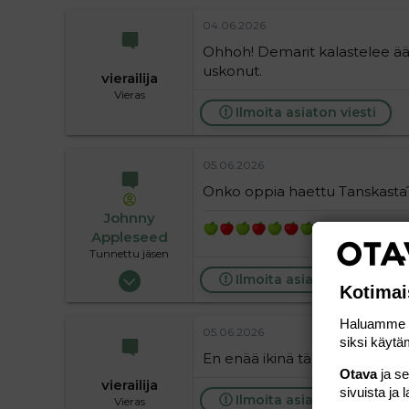
04.06.2026
Ohhoh! Demarit kalastelee ään
uskonut.
vierailija
Vieras
Ilmoita asiaton viesti
05.06.2026
Onko oppia haettu Tanskasta
Johnny
Appleseed
Tunnettu jäsen
05.03.2024
Ilmoita asiaton viesti
Kotimai
7 756
1 315
Haluamme ta
05.06.2026
siksi käytäm
113
En enää ikinä tämän jälkeen 
Otava
ja s
vierailija
sivuista ja 
Ilmoita asiaton viesti
Vieras