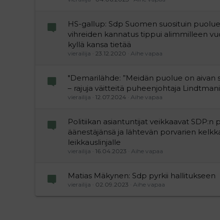
HS-gallup: Sdp Suomen suosituin puolue
vihreiden kannatus tippui alimmilleen vuo
kyllä kansa tietää
vierailija
23.12.2020
Aihe vapaa
"Demarilähde: ”Meidän puolue on aivan s
– rajuja väitteitä puheenjohtaja Lindtmani
vierailija
12.07.2024
Aihe vapaa
Politiikan asiantuntijat veikkaavat SDP:n
äänestäjänsä ja lähtevän porvarien kelk
leikkauslinjalle
vierailija
16.04.2023
Aihe vapaa
Matias Mäkynen: Sdp pyrkii hallitukseen
vierailija
02.09.2023
Aihe vapaa