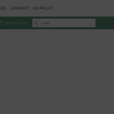
UUS
LASKURIT
KILPAILUT
Rekisteröidy