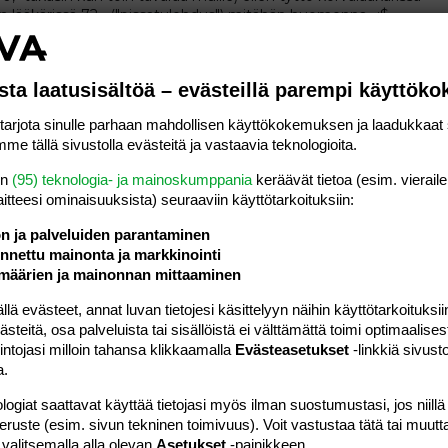
ra lääkärissä 72,- ("pissatulehdus") mitähän huomenna.. :$
5
Osio:
Aihe vapaa
y sylkeä koko ajan?
sta laatusisältöä – evästeillä parempi käyttök
a sen takia kun nielen ilmaa koko ajan... mulla vaan tulee koko
rjota sinulle parhaan mahdollisen käyttökokemuksen ja laadukkaat s
auhee nälkä. nyt kun oon oikein kiinnittäny asiaan huomiota, niin
me tällä sivustolla evästeitä ja vastaavia teknologioita.
ina vähän ilmaa mukana. nielen ehkä...
 9
Osio:
Aihe vapaa
en
(95) teknologia- ja mainoskumppania
keräävät tietoa (esim. vieraile
laitteesi ominaisuuk­sista) seuraaviin käyttötarkoituksiin:
tms?
ön ja palveluiden parantaminen
 niit on niin paljo et ois ehkä syytä kerrankin tehdä niistä jotain
nettu mainonta ja markkinointi
ni, mitä muuta vois tehdä.. kellariakaan meillä ei ole. huomaa
määrien ja mainonnan mittaaminen
ejä?
 0
Osio:
Aihe vapaa
 evästeet, annat luvan tietojesi käsittelyyn näihin käyttötarkoituksiin
teitä, osa palveluista tai sisällöistä ei välttämättä toimi optimaalisest
intojasi milloin tahansa klikkaamalla
Evästeasetukset
-linkkiä sivust
a.
lla leikkiny pyykinpesuainepullolla, huomasin just että olkkarin
ritin hangata kosteella rätillä mutta näkyvä jälkihän siihen jää!
logiat saattavat käyttää tietojasi myös ilman suostumustasi, jos niillä
ialle kun eilen ostin uuden...
peruste (esim. sivun tekninen toimivuus). Voit vastustaa tätä tai muutt
2
Osio:
Aihe vapaa
 valitsemalla alla olevan
Asetukset
-painikkeen.