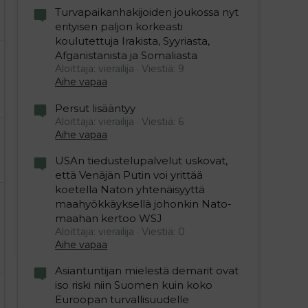
Turvapaikanhakijoiden joukossa nyt
erityisen paljon korkeasti
koulutettuja Irakista, Syyriasta,
Afganistanista ja Somaliasta
Aloittaja: vierailija
Viestiä: 9
Aihe vapaa
Persut lisääntyy
Aloittaja: vierailija
Viestiä: 6
Aihe vapaa
USAn tiedustelupalvelut uskovat,
että Venäjän Putin voi yrittää
koetella Naton yhtenäisyyttä
maahyökkäyksellä johonkin Nato-
maahan kertoo WSJ
Aloittaja: vierailija
Viestiä: 0
Aihe vapaa
Asiantuntijan mielestä demarit ovat
iso riski niin Suomen kuin koko
Euroopan turvallisuudelle