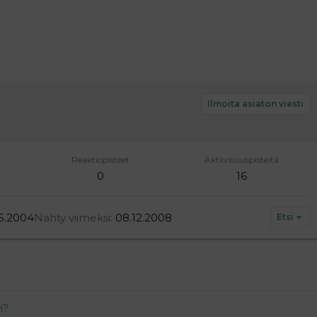
Ilmoita asiaton viesti
Reaktiopisteet
Aktiivisuuspisteitä
0
16
5.2004
Nähty viimeksi
08.12.2008
Etsi
i?