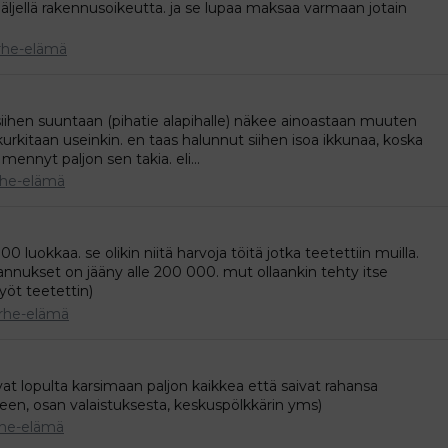
a jäljellä rakennusoikeutta. ja se lupaa maksaa varmaan jotain
rhe-elämä
ä siihen suuntaan (pihatie alapihalle) näkee ainoastaan muuten
urkitaan useinkin. en taas halunnut siihen isoa ikkunaa, koska
i mennyt paljon sen takia. eli...
he-elämä
 luokkaa. se olikin niitä harvoja töitä jotka teetettiin muilla.
stannukset on jääny alle 200 000. mut ollaankin tehty itse
yöt teetettin)
rhe-elämä
vat lopulta karsimaan paljon kaikkea että saivat rahansa
een, osan valaistuksesta, keskuspölkkärin yms)
he-elämä