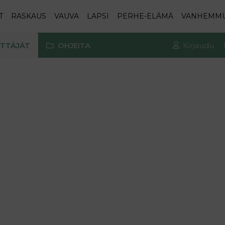
T
RASKAUS
VAUVA
LAPSI
PERHE-ELÄMÄ
VANHEMM
TTÄJÄT
OHJEITA
Kirjaudu