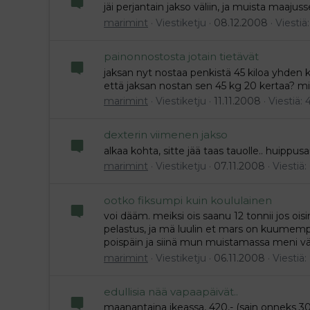
jäi perjantain jakso väliin, ja muista maajus
marimint
Viestiketju
08.12.2008
Viestiä:
painonnostosta jotain tietävät
jaksan nyt nostaa penkistä 45 kiloa yhden 
että jaksan nostan sen 45 kg 20 kertaa? mie
marimint
Viestiketju
11.11.2008
Viestiä: 
dexterin viimenen jakso
alkaa kohta, sitte jää taas tauolle.. huippusa
marimint
Viestiketju
07.11.2008
Viestiä:
ootko fiksumpi kuin koululainen
voi dääm. meiksi ois saanu 12 tonnii jos ois
pelastus, ja mä luulin et mars on kuumempi 
poispäin ja siinä mun muistamassa meni vääri
marimint
Viestiketju
06.11.2008
Viestiä:
edullisia nää vapaapäivät..
maanantaina ikeassa, 420,- (sain onneks 300