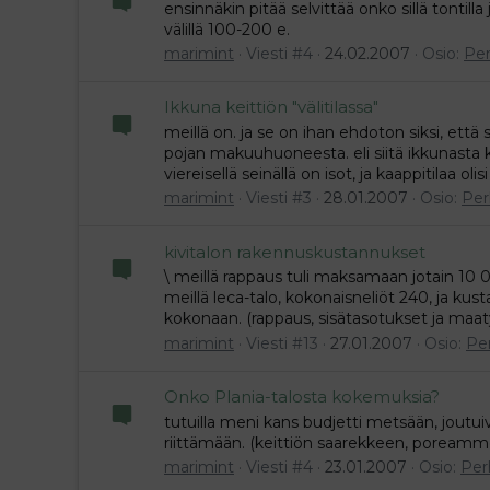
ensinnäkin pitää selvittää onko sillä tontill
välillä 100-200 e.
marimint
Viesti #4
24.02.2007
Osio:
Pe
Ikkuna keittiön "välitilassa"
meillä on. ja se on ihan ehdoton siksi, ett
pojan makuuhuoneesta. eli siitä ikkunasta k
viereisellä seinällä on isot, ja kaappitilaa olis
marimint
Viesti #3
28.01.2007
Osio:
Per
kivitalon rakennuskustannukset
\ meillä rappaus tuli maksamaan jotain 10 000
meillä leca-talo, kokonaisneliöt 240, ja ku
kokonaan. (rappaus, sisätasotukset ja maat
marimint
Viesti #13
27.01.2007
Osio:
Pe
Onko Plania-talosta kokemuksia?
tutuilla meni kans budjetti metsään, joutui
riittämään. (keittiön saarekkeen, poreamm
marimint
Viesti #4
23.01.2007
Osio:
Per