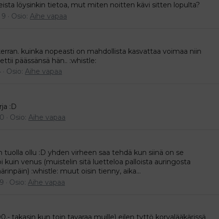
seista löysinkin tietoa, mut miten noitten kävi sitten lopulta?
 9
Osio:
Aihe vapaa
kerran. kuinka nopeasti on mahdollista kasvattaa voimaa niin
ttii päässänsä hän.. :whistle:
4
Osio:
Aihe vapaa
rja :D
 0
Osio:
Aihe vapaa
in tuolla ollu :D yhden virheen saa tehdä kun siinä on se
kuin venus (muistelin sitä luetteloa palloista auringosta
npäin) :whistle: muut oisin tienny, aika...
 9
Osio:
Aihe vapaa
,- takasin kun toin tavaraa muille) eilen tyttö korvalääkärissä