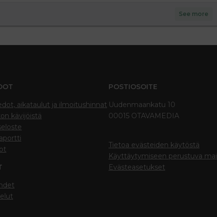
See more
DOT
POSTIOSOITE
edot, aikataulut ja ilmoitushinnat
Uudenmaankatu 10
on kävijöistä
00015 OTAVAMEDIA
seloste
portti
Tietoa evästeiden käytöstä
ot
Käyttäytymiseen perustuva ma
T
Evästeasetukset
hdet
elut