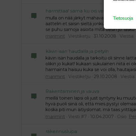
harmittaa! sama ku ois vetäny 70 egee 
mulla on nää järkyt mahavaivat, kirjotin nii
Tietosuoja
aattelin et saisin sieltä jonkun ratkaisun, ru
se puhu samoja asioita mitä tiesin jo. lasku 
marimint
Viestiketju
31.10.2008
Viestiä:
kävin isän haudalla ja petyin
kävin isän haudalla ja tarkoitu oli sinne lait
olikin jo kukat! kukaan sukulainen niitä ei ole l
harmainta haisuu kuka se voi olla, hautajaisi
marimint
Viestiketju
29.10.2008
Viestiä
Rakentaminen ja vauva
meillä toinen lapsi oli just syntyny ku muut
hyvä puoli siinä oli, että mies pystyi olem
koska piti mun äitiyslomat. mä taas yrittäjän
marimint
Viesti #7
10.04.2007
Osio:
Pe
rakennuslupa