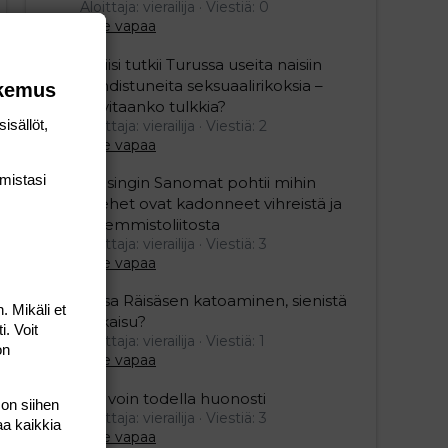
Aloittaja: vierailija
Viestiä: 0
Aihe vapaa
Poliisi tutkii Turussa useita naisiin
kohdistuneita seksuaalirikoksia –
okemus
tarvitaanko tulkkia?
isällöt,
Aloittaja: vierailija
Viestiä: 2
Aihe vapaa
mis­tasi
Helsingin Sanomat pohtii mihin
miehet ovat kadonneet vihreistä ja
vasemmistoliitosta
Aloittaja: vierailija
Viestiä: 3
Aihe vapaa
Raisa Räisäsen katoaminen, sienistä
. Mikäli et
ratkaisu?
i. Voit
Aloittaja: vierailija
Viestiä: 1
on
Aihe vapaa
Mä voin todella huonosti
 on siihen
Aloittaja: vierailija
Viestiä: 3
aa kaikkia
Aihe vapaa