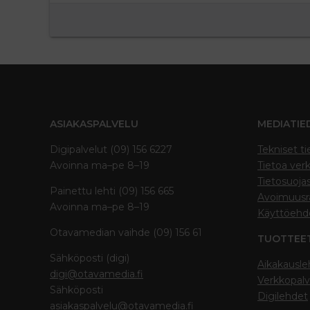
ASIAKASPALVELU
MEDIATIE
Digipalvelut (09) 156 6227
Tekniset ti
Avoinna ma–pe 8–19
Tietoa verk
Tietosuoja
Painettu lehti (09) 156 665
Avoimuusra
Avoinna ma–pe 8–19
Käyttöehd
Otavamedian vaihde (09) 156 61
TUOTTEE
Sähköposti (digi)
Aikakausle
digi@otavamedia.fi
Verkkopalv
Sähköposti
Digilehdet
asiakaspalvelu@otavamedia.fi