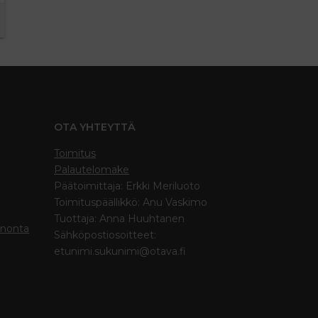
OTA YHTEYTTÄ
Toimitus
Palautelomake
Päätoimittaja: Erkki Meriluoto
Toimituspäällikkö: Anu Vaskimo
Tuottaja: Anna Huuhtanen
inonta
Sähköpostiosoitteet:
etunimi.sukunimi@otava.fi