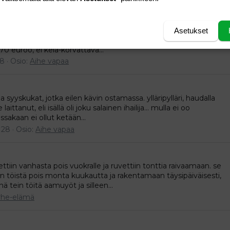
vessasta alas
stä yks päivä harmaana. tänää kävin ravitsemusterapeutilla,
Asetukset
okavalion, jotain uutta infoa, jotain! mut ei mitää... tunti meni ja
70 euroo, ei kela-korvattava...
 8
Osio:
Aihe vapaa
taa syyskukat, jotka eilen kävin ostamassa. ylläripylläri, haudalla
aittanut, eli isällä oli joku salainen ihailija... mulla ei oo
ssakaan ei ollut ketään...
: 28
Osio:
Aihe vapaa
ettiin vanhasta pois vuokralle ja ruvettiin tonttia raivaamaan. se
aan töistä pois monta kuukautta ja rakentamaan täysipäiväisesti,
ä tein töitä aamuyöt ja silleen...
rhe-elämä