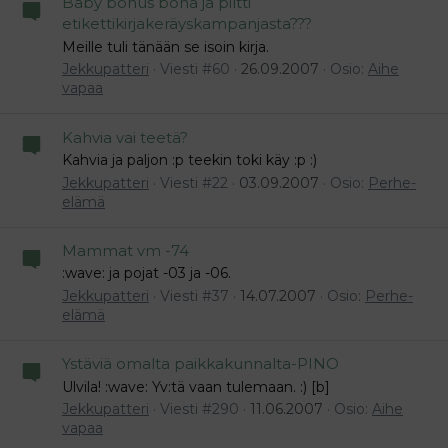
Baby bonus bona ja piltti
etikettikirjakeräyskampanjasta???
Meille tuli tänään se isoin kirja.
Jekkupatteri
Viesti #60
26.09.2007
Osio:
Aihe
vapaa
Kahvia vai teetä?
Kahvia ja paljon :p teekin toki käy :p :)
Jekkupatteri
Viesti #22
03.09.2007
Osio:
Perhe-
elämä
Mammat vm -74
:wave: ja pojat -03 ja -06.
Jekkupatteri
Viesti #37
14.07.2007
Osio:
Perhe-
elämä
Ystäviä omalta paikkakunnalta-PINO
Ulvila! :wave: Yv:tä vaan tulemaan. :) [b]
Jekkupatteri
Viesti #290
11.06.2007
Osio:
Aihe
vapaa