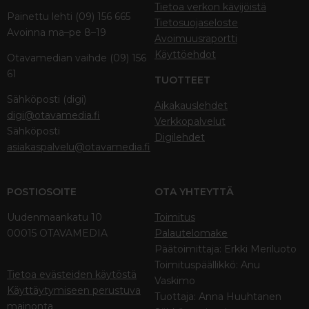
Tietoa verkon kävijöistä
Painettu lehti (09) 156 665
Tietosuojaseloste
Avoinna ma–pe 8–19
Avoimuusraportti
Käyttöehdot
Otavamedian vaihde (09) 156
61
TUOTTEET
Sähköposti (digi)
Aikakauslehdet
digi@otavamedia.fi
Verkkopalvelut
Sähköposti
Digilehdet
asiakaspalvelu@otavamedia.fi
POSTIOSOITE
OTA YHTEYTTÄ
Uudenmaankatu 10
Toimitus
00015 OTAVAMEDIA
Palautelomake
Päätoimittaja: Erkki Meriluoto
Toimituspäällikkö: Anu
Tietoa evästeiden käytöstä
Vaskimo
Käyttäytymiseen perustuva
Tuottaja: Anna Huuhtanen
mainonta