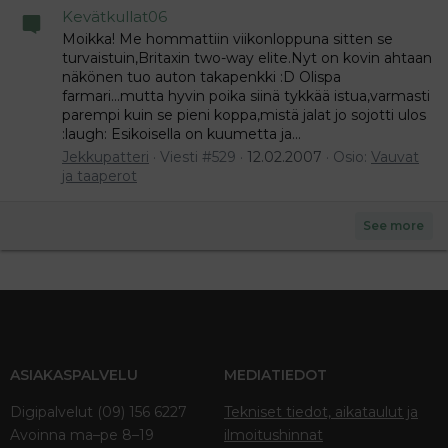
Kevätkullat06
Moikka! Me hommattiin viikonloppuna sitten se
turvaistuin,Britaxin two-way elite.Nyt on kovin ahtaan
näkönen tuo auton takapenkki :D Olispa
farmari...mutta hyvin poika siinä tykkää istua,varmasti
parempi kuin se pieni koppa,mistä jalat jo sojotti ulos
:laugh: Esikoisella on kuumetta ja...
Jekkupatteri
Viesti #529
12.02.2007
Osio:
Vauvat
ja taaperot
See more
ASIAKASPALVELU
MEDIATIEDOT
Digipalvelut (09) 156 6227
Tekniset tiedot, aikataulut ja
Avoinna ma–pe 8–19
ilmoitushinnat