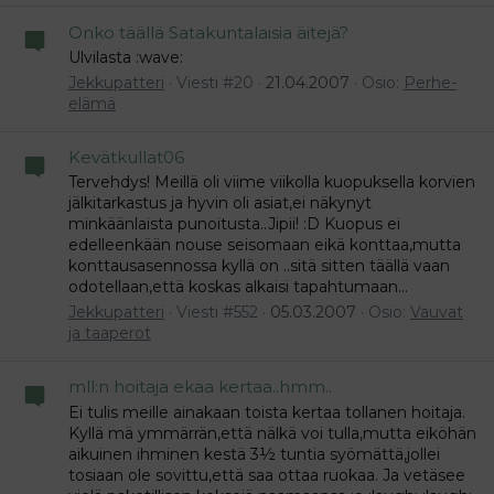
Onko täällä Satakuntalaisia äitejä?
Ulvilasta :wave:
Jekkupatteri
Viesti #20
21.04.2007
Osio:
Perhe-
elämä
Kevätkullat06
Tervehdys! Meillä oli viime viikolla kuopuksella korvien
jälkitarkastus ja hyvin oli asiat,ei näkynyt
minkäänlaista punoitusta..Jipii! :D Kuopus ei
edelleenkään nouse seisomaan eikä konttaa,mutta
konttausasennossa kyllä on ..sitä sitten täällä vaan
odotellaan,että koskas alkaisi tapahtumaan...
Jekkupatteri
Viesti #552
05.03.2007
Osio:
Vauvat
ja taaperot
mll:n hoitaja ekaa kertaa..hmm..
Ei tulis meille ainakaan toista kertaa tollanen hoitaja.
Kyllä mä ymmärrän,että nälkä voi tulla,mutta eiköhän
aikuinen ihminen kestä 3½ tuntia syömättä,jollei
tosiaan ole sovittu,että saa ottaa ruokaa. Ja vetäsee