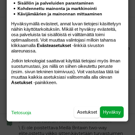
Sisällön ja palveluiden parantaminen
Jekkupatteri
Viesti #541
18.02.2007
Osio:
Vauvat
Kohdennettu mainonta ja markkinointi
ja taaperot
Kävijämäärien ja mainonnan mittaaminen
Hyväksymällä evästeet, annat luvan tietojesi käsittelyyn
Kevätkullat06
näihin käyttötarkoituksiin. Mikäli et hyväksy evästeitä,
Iltapäivää! Meillä molemmat pikkupotilaat nyt
osa palveluista tai sisällöistä ei välttämättä toimi
nukkuvat,joten minä tulin poikkeamaan tänne..
optimaalisesti. Voit muuttaa valintojasi milloin tahansa
Tänään sitten on laskenut tuon esikoisen kuume :D
klikkaamalla
Evästeasetukset
-linkkiä sivuston
muutamia asteita vielä on,näkee nyt sitten mitä illalla
alareunassa.
tapahtuu,nouseeko kuume taas...Antibiooteista
saatiin resepti,mutta niitä ei ole vielä haettu...
Jotkin teknologiat saattavat käyttää tietojasi myös ilman
suostumustasi, jos niillä on siihen oikeutettu peruste
Jekkupatteri
Viesti #537
16.02.2007
Osio:
Vauvat
(esim. sivun tekninen toimivuus). Voit vastustaa tätä tai
ja taaperot
muuttaa kaikkia asetuksiasi valitsemalla alla olevan
Asetukset
-painikkeen.
Perheitä, joissa useampi auto?
On pari autoa.
Jekkupatteri
Viesti #30
15.02.2007
Osio:
Perhe-
elämä
Asetukset
Hyväksy
Tietosuoja
Milloin turvaistuin kasvot menosuuntaan?
\ Ei ole poistettava.Meillä Britaxin two-way
elite,ostettu viikko sitten,käytetään turvaistuimen