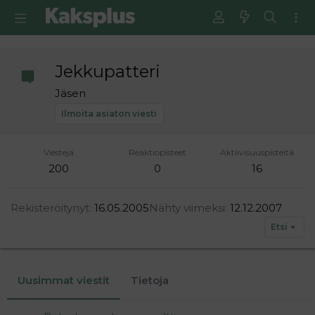
Jekkupatteri
Jäsen
Ilmoita asiaton viesti
Viestejä
Reaktiopisteet
Aktiivisuuspisteitä
200
0
16
Rekisteröitynyt
16.05.2005
Nähty viimeksi
12.12.2007
Etsi
Uusimmat viestit
Tietoja