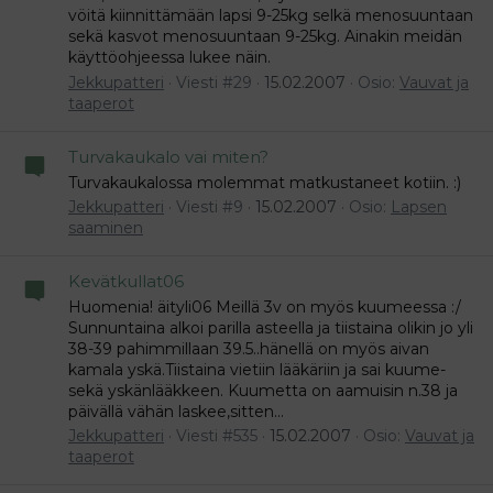
vöitä kiinnittämään lapsi 9-25kg selkä menosuuntaan
sekä kasvot menosuuntaan 9-25kg. Ainakin meidän
käyttöohjeessa lukee näin.
Jekkupatteri
Viesti #29
15.02.2007
Osio:
Vauvat ja
taaperot
Turvakaukalo vai miten?
Turvakaukalossa molemmat matkustaneet kotiin. :)
Jekkupatteri
Viesti #9
15.02.2007
Osio:
Lapsen
saaminen
Kevätkullat06
Huomenia! äityli06 Meillä 3v on myös kuumeessa :/
Sunnuntaina alkoi parilla asteella ja tiistaina olikin jo yli
38-39 pahimmillaan 39.5..hänellä on myös aivan
kamala yskä.Tiistaina vietiin lääkäriin ja sai kuume-
sekä yskänlääkkeen. Kuumetta on aamuisin n.38 ja
päivällä vähän laskee,sitten...
Jekkupatteri
Viesti #535
15.02.2007
Osio:
Vauvat ja
taaperot