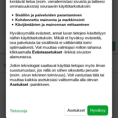
keräävät tietoa (esim. vierailemis­tasi sivuista ja laitteesi
ominaisuuk­sista) seuraaviin käyttötarkoituksiin:
Järjestetty lista
Lihavoitu
Kursivoitu
Laajennettuun editoriin…
Lista
Laajennettuun editoriin…
Lisää hyperlinkki
Lisää kuva
Hymiöt
Laajennettuun editorii
Kumoa
Laajennettuu
Esikat
Sisällön ja palveluiden parantaminen
Järjestämätön lista
Kirjoita vastaus...
Tasaa vasemmalle
9
Normal
Tallenna luonnos
Arial
Fontin koko
Tasaus
Lainaus
Tee uudelleen
Lisää video/media
BBCode-näkymä
Tekstiväri
Paragraph format
Lisää taulukko
Poista muotoilu
Kirjasintyyli
Insert horizontal line
Luonnokset
Yliviivaa
Spoiler
Alleviivattu
Koodi
Rivinsisäinen koodi
Rivinsisäinen spoiler
Kohdennettu mainonta ja markkinointi
10
Poista luonnos
Kävijämäärien ja mainonnan mittaaminen
Book Antiqua
Suurenna sisennystä
Heading 1
Keskitä
12
Courier New
Hyväksymällä evästeet, annat luvan tietojesi käsittelyyn
Pienennä sisennystä
Tasaa oikealle
Heading 2
näihin käyttötarkoituksiin. Mikäli et hyväksy evästeitä,
15
Georgia
osa palveluista tai sisällöistä ei välttämättä toimi
Justify text
Heading 3
Lähetä vastaus
optimaalisesti. Voit muuttaa valintojasi milloin tahansa
18
Tahoma
klikkaamalla
Evästeasetukset
-linkkiä sivuston
22
Times New Roman
alareunassa.
26
Trebuchet MS
Similar threads
Jotkin teknologiat saattavat käyttää tietojasi myös ilman
suostumustasi, jos niillä on siihen oikeutettu peruste
Verdana
(esim. sivun tekninen toimivuus). Voit vastustaa tätä tai
Yksinhuoltajuus vai yhteishuoltajuus?
muuttaa kaikkia asetuksiasi valitsemalla alla olevan
Asetukset
vierasm
-painikkeen.
Aihe vapaa
Moraalinvartija
03.11.2014
Aihe vapaa
30
etälasten huone?
tuli vaan mieleen
Perhe-elämä
Asetukset
Hyväksy
Tietosuoja
8
Fabulous Patsy Stone
12.08.2006
Perhe-elämä