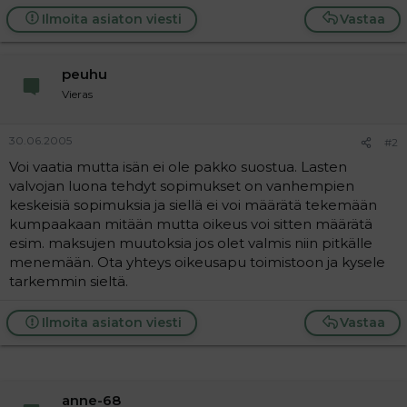
t
i
Ilmoita asiaton viesti
Vastaa
t
a
j
a
peuhu
Vieras
30.06.2005
#2
Voi vaatia mutta isän ei ole pakko suostua. Lasten
valvojan luona tehdyt sopimukset on vanhempien
keskeisiä sopimuksia ja siellä ei voi määrätä tekemään
kumpaakaan mitään mutta oikeus voi sitten määrätä
esim. maksujen muutoksia jos olet valmis niin pitkälle
menemään. Ota yhteys oikeusapu toimistoon ja kysele
tarkemmin sieltä.
Ilmoita asiaton viesti
Vastaa
anne-68