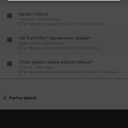
lapsen elatus
nöppönen
Perhe-elämä
Eräs yh
09.04.2007
Perhe-elämä
91
Isä "tuomittu" tapaamaan lastaan
lapsen oikeus
Perhe-elämä
bapu
08.07.2007
Perhe-elämä
21
Onko pakko vaatia elatusmaksua?
Pirpana
Aihe vapaa
yhzHyGeiaqkWDE
18.08.2009
Aihe vapaa
21
Perhe-elämä