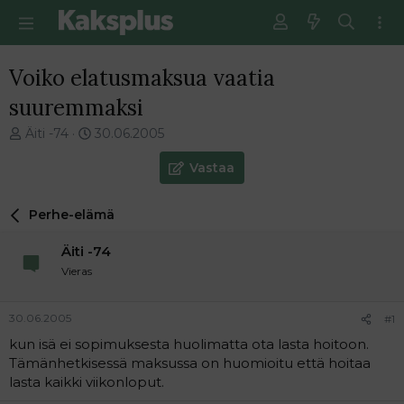
Voiko elatusmaksua vaatia
suuremmaksi
V
E
Äiti -74
30.06.2005
i
n
e
s
Vastaa
s
i
t
m
Perhe-elämä
i
m
k
ä
Äiti -74
e
i
t
n
Vieras
j
e
u
n
30.06.2005
#1
n
v
a
i
kun isä ei sopimuksesta huolimatta ota lasta hoitoon.
l
e
Tämänhetkisessä maksussa on huomioitu että hoitaa
o
s
lasta kaikki viikonloput.
i
t