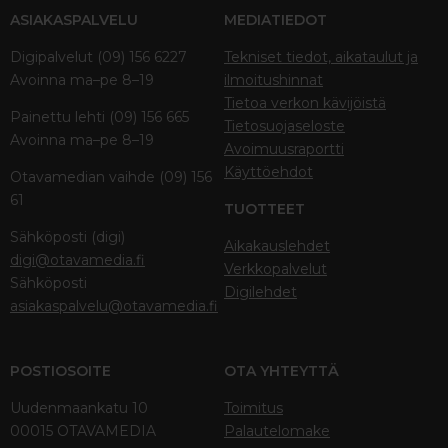
ASIAKASPALVELU
MEDIATIEDOT
Digipalvelut (09) 156 6227
Tekniset tiedot, aikataulut ja
Avoinna ma–pe 8–19
ilmoitushinnat
Tietoa verkon kävijöistä
Painettu lehti (09) 156 665
Tietosuojaseloste
Avoinna ma–pe 8–19
Avoimuusraportti
Käyttöehdot
Otavamedian vaihde (09) 156
61
TUOTTEET
Sähköposti (digi)
Aikakauslehdet
digi@otavamedia.fi
Verkkopalvelut
Sähköposti
Digilehdet
asiakaspalvelu@otavamedia.fi
POSTIOSOITE
OTA YHTEYTTÄ
Uudenmaankatu 10
Toimitus
00015 OTAVAMEDIA
Palautelomake