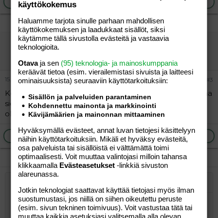
Ilmoita asiaton viesti
Vastaa
käyttökokemus
Haluamme tarjota sinulle parhaan mahdollisen
käyttökokemuksen ja laadukkaat sisällöt, siksi
käytämme tällä sivustolla evästeitä ja vastaavia
terettu
teknologioita.
Vieras
Otava
ja sen
(95) teknologia- ja mainoskumppania
keräävät tietoa (esim. vierailemis­tasi sivuista ja laitteesi
15.12.2013
#3
ominaisuuk­sista) seuraaviin käyttötarkoituksiin:
Kelpaisko strömssöön "Gravad lax cheese cake", kurkkaa
Sisällön ja palveluiden parantaminen
sieltä nettisivuilta ohje. Tekivät sitä just viikko-pari sit
Kohdennettu mainonta ja markkinointi
ohjelmassa, jos pääset katsoo areenasta..
Kävijämäärien ja mainonnan mittaaminen
Hyväksymällä evästeet, annat luvan tietojesi käsittelyyn
Ilmoita asiaton viesti
Vastaa
näihin käyttötarkoituksiin. Mikäli et hyväksy evästeitä,
osa palveluista tai sisällöistä ei välttämättä toimi
optimaalisesti. Voit muuttaa valintojasi milloin tahansa
klikkaamalla
Evästeasetukset
-linkkiä sivuston
alareunassa.
Järjestetty lista
Lihavoitu
Kursivoitu
Laajennettuun editoriin…
Lista
Laajennettuun editoriin…
Lisää hyperlinkki
Lisää kuva
Hymiöt
Laajennettuun editorii
Kumoa
Laajennettuu
Esikat
Jotkin teknologiat saattavat käyttää tietojasi myös ilman
suostumustasi, jos niillä on siihen oikeutettu peruste
Järjestämätön lista
Kirjoita vastaus...
Tasaa vasemmalle
9
Normal
Tallenna luonnos
Arial
Fontin koko
Tasaus
Lainaus
Tee uudelleen
Lisää video/media
BBCode-näkymä
Tekstiväri
Paragraph format
Lisää taulukko
Poista muotoilu
Kirjasintyyli
Insert horizontal line
Luonnokset
Yliviivaa
Spoiler
Alleviivattu
Koodi
Rivinsisäinen koodi
Rivinsisäinen spoiler
(esim. sivun tekninen toimivuus). Voit vastustaa tätä tai
muuttaa kaikkia asetuksiasi valitsemalla alla olevan