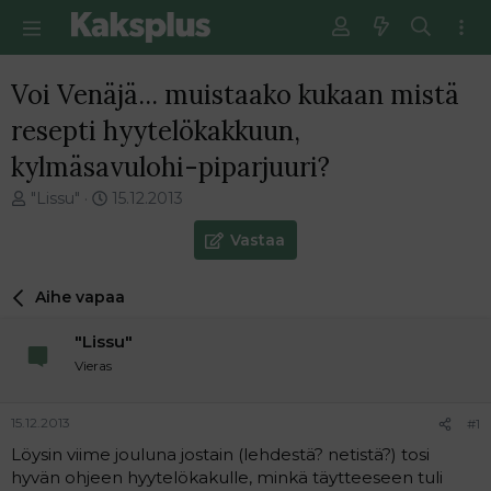
Voi Venäjä... muistaako kukaan mistä
resepti hyytelökakkuun,
kylmäsavulohi-piparjuuri?
V
E
"Lissu"
15.12.2013
i
n
e
s
Vastaa
s
i
t
m
Aihe vapaa
i
m
k
ä
"Lissu"
e
i
t
n
Vieras
j
e
u
n
15.12.2013
#1
n
v
a
i
Löysin viime jouluna jostain (lehdestä? netistä?) tosi
l
e
hyvän ohjeen hyytelökakulle, minkä täytteeseen tuli
o
s