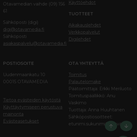
Käyttöehdot
Otavamedian vaihde (09) 156
61
TUOTTEET
Sähköposti (digi)
Aikakauslehdet
digi@otavamedia.fi
Verkkopalvelut
Sähköposti
Digilehdet
asiakaspalvelu@otavamedia.fi
POSTIOSOITE
OTA YHTEYTTÄ
Uudenmaankatu 10
Toimitus
00015 OTAVAMEDIA
Palautelomake
Päätoimittaja: Erkki Meriluoto
Toimituspäällikkö: Anu
Tietoa evästeiden käytöstä
Vaskimo
Käyttäytymiseen perustuva
Tuottaja: Anna Huuhtanen
mainonta
Sähköpostiosoitteet:
Evästeasetukset
etunimi.sukunimi@otava.fi
Ylös
Bott