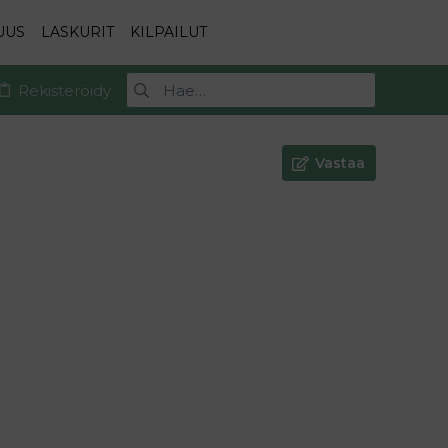
UUS
LASKURIT
KILPAILUT
Rekisteröidy
Vastaa