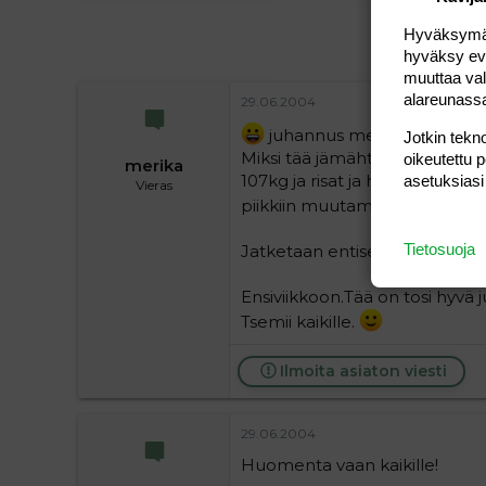
Hyväksymällä
hyväksy eväs
muuttaa val
alareunass
29.06.2004
juhannus meni ja kilot jotka 
Jotkin tekno
Miksi tää jämähtää tähän en pää
oikeutettu 
merika
107kg ja risat ja hyvin se tipah
asetuksiasi
Vieras
piikkiin muutama kilo heh
Tietosuoja
Jatketaan entiseen malliin - ter
Ensiviikkoon.Tää on tosi hyvä 
Tsemii kaikille.
Ilmoita asiaton viesti
29.06.2004
Huomenta vaan kaikille!