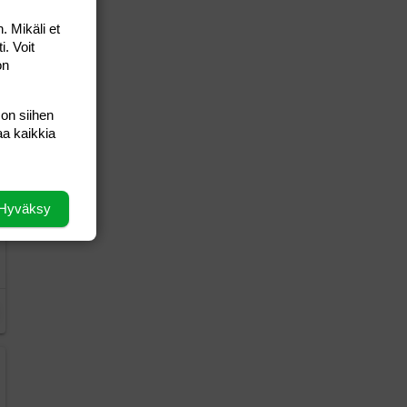
. Mikäli et
i. Voit
on
 on siihen
aa kaikkia
Hyväksy