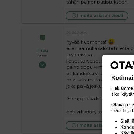
tähän painonpudotukseen.
0
1
Ilmoita asiaton viesti
29.06.2004
hyvää huomenta!!
eilen aamulla odottelin että 
nirzu
laivareissua...
Jäsen
iloiset terveiset jatkuvat vielä
10.06.2004
paino tippu viime viikosta sen
638
eli kahdessa viikossa 2 kg.
Kotimai
0
mussuttamista en ole löpettanu
16
joka päivä joskus enempi jos
Haluamme ta
Teuva
siksi käytäm
tsemppiä kaikillel!
Otava
ja s
sivuista ja 
ensi viikkoon, toivottavasti yht
Sisäll
Ilmoita asiaton viesti
Kohden
Kävijä