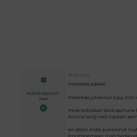
i
t
t
i
t
a
j
a
28.06.2004
moikkelis kaikki!!
kultahippuset
mitenkäs juhannus sujui..noin n
Jäsen
13.05.2004
minä kotiuduin tänä aamuna lai
255
kotona tietty heti rupesin aamu
0
16
en sitten enää punninnut mu
ilmoittelemaan..tosin tiedän,e