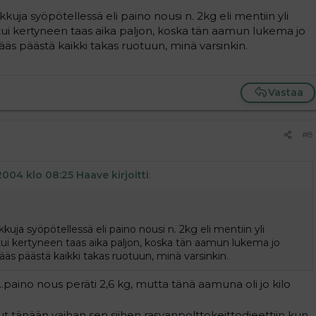
uja syöpötellessä eli paino nousi n. 2kg eli mentiin yli
ui kertyneen taas aika paljon, koska tän aamun lukema jo
äs päästä kaikki takas ruotuun, minä varsinkin.
Vastaa
#8
2004 klo 08:25 Haave kirjoitti
:
uja syöpötellessä eli paino nousi n. 2kg eli mentiin yli
ui kertyneen taas aika paljon, koska tän aamun lukema jo
äs päästä kaikki takas ruotuun, minä varsinkin.
...paino nous peräti 2,6 kg, mutta tänä aamuna oli jo kilo
mut tänään vaihan sen siihen rasvanpolttokeittodieettiin kun