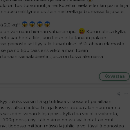
lo on tosi turvonnut ja herkuteltiin vielä eilenkin pizzalla ja
onnousu selittynee osittain nesteellä ja biomassalla joka ei
ä 2,6 kg!!!!
ta on varmaan hieman vähäisempi...!
Kummallista kyllä,
ta kauheeta fiilis, kun tiesin että tänään palaan
a painosta selittyy sillä turvotuksella! Pitähään elämästä
 se paino tipu taas ens viikolla ihan toisiin
tin tänään sairaaladieetin, josta on tossa alemassa
Vastaa
#4
äkyy tuloksissakin 1,4kg tuli lisää viikossa et palaillaan
ans nyt alkaa tiukka linja ja kasvissoppaa alan huomenna
ais edes vähän kiloja pois... kyllä tää voi olla vaikeeta,
in -700g pois ja nyt tää huima nousu kyllä otattaa mut
 nyt tiedossa mitään mässäily juhlia ja voi täysillä panostaa