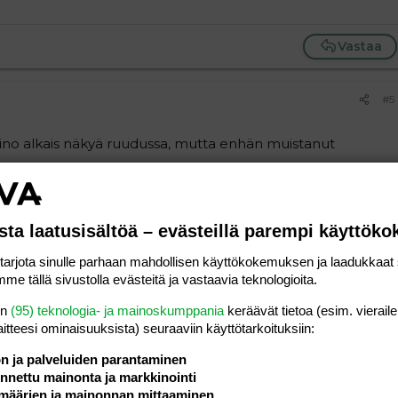
Vastaa
#5
pino alkais näkyä ruudussa, mutta enhän muistanut
 täällä, vaikka se juhannus menikin täysin syöpöttelyksi. niin
 500g.
sta laatusisältöä – evästeillä parempi käyttök
t hiukka yrittänyt rajoittaa, mutta jumppaa ja liikuntaa
kus vähempi.
rjota sinulle parhaan mahdollisen käyttökokemuksen ja laadukkaat s
me tällä sivustolla evästeitä ja vastaavia teknologioita.
en
(95) teknologia- ja mainoskumppania
keräävät tietoa (esim. vieraile
laitteesi ominaisuuk­sista) seuraaviin käyttötarkoituksiin:
ä iloisena
.
ön ja palveluiden parantaminen
Vastaa
nettu mainonta ja markkinointi
määrien ja mainonnan mittaaminen