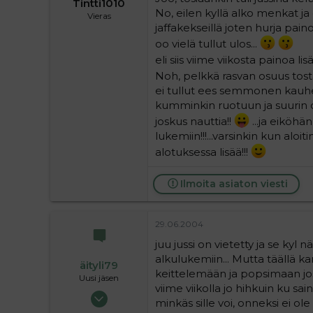
Tintti1010
No, eilen kyllä alko menkat ja o
Vieras
jaffakekseillä joten hurja pain
oo vielä tullut ulos...
eli siis viime viikosta painoa lisä
Noh, pelkkä rasvan osuus tos
ei tullut ees semmonen kauhee
kumminkin ruotuun ja suurin os
joskus nauttia!!
...ja eiköhän
lukemiin!!!...varsinkin kun aloi
alotuksessa lisää!!!
Ilmoita asiaton viesti
29.06.2004
juu jussi on vietetty ja se kyl n
alkulukemiin... Mutta täällä k
äityli79
keittelemään ja popsimaan jos s
Uusi jäsen
viime viikolla jo hihkuin ku sa
03.06.2004
minkäs sille voi, onneksi ei ole
17