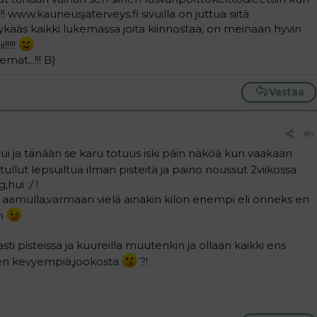
ww.kauneusjaterveys.fi sivuilla on juttua siitä
ykääs kaikki lukemassa joita kiinnostaa, on meinaan hyvin
!!!!!
emat...!!! B)
Vastaa
#9
tui ja tänään se karu totuus iski päin näköä kun vaakaan
 tullut lepsuiltua ilman pisteitä ja paino noussut 2viikossa
,hui :/ !
n aamulla,varmaan vielä ainakin kilon enempi eli onneks en
an
.
ti pisteissä ja kuureilla muutenkin ja ollaan kaikki ens
en kevyempiä,jookosta
?!