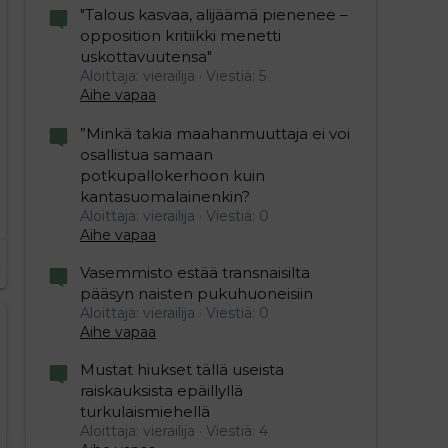
"Talous kasvaa, alijäämä pienenee –
opposition kritiikki menetti
uskottavuutensa"
Aloittaja: vierailija
Viestiä: 5
Aihe vapaa
”Minkä takia maahanmuuttaja ei voi
osallistua samaan
potkupallokerhoon kuin
kantasuomalainenkin?
Aloittaja: vierailija
Viestiä: 0
Aihe vapaa
Vasemmisto estää transnaisilta
pääsyn naisten pukuhuoneisiin
Aloittaja: vierailija
Viestiä: 0
Aihe vapaa
Mustat hiukset tällä useista
raiskauksista epäillyllä
turkulaismiehellä
Aloittaja: vierailija
Viestiä: 4