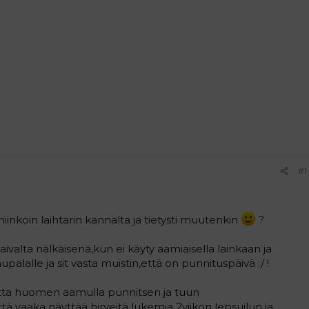
#1
iinkoin laihtarin kannalta ja tietysti muutenkin
?
valta nälkäisenä,kun ei käyty aamiaisella lainkaan ja
palalle ja sit vasta muistin,että on punnituspäivä :/ !
tta huomen aamulla punnitsen ja tuun
ttä vaaka näyttää hirveitä lukemia 2viikon lepsuilun ja