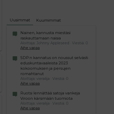
Uusimmat
Kuumimmat
Nainen, kannusta miestäsi
raskauttamaan naisia
Aloittaja: Johnny Appleseed
Viestiä: 0
Aihe vapaa
SDP:n kannatus on noussut selvästi
eduskuntavaaleista 2023
kokoomuksen ja persujen
romahtanut
Aloittaja: vierailija
Viestiä: 0
Aihe vapaa
Ruotsi lennättää satoja vankeja
Viroon kärsimään tuomiota
Aloittaja: vierailija
Viestiä: 0
Aihe vapaa