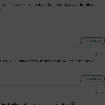
 tänään alkoi taas tiukka linja ja ensi viikolla odotellaan
!
Vastaa
#2
suna kuin viikko sitten, mutta ensiviikolla tilanne onkin
Vastaa
#3
ttyä kaikki kilot takasin ja vähän päälle...