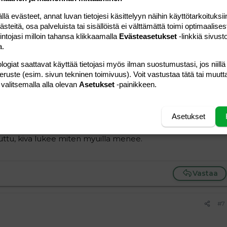
 evästeet, annat luvan tietojesi käsittelyyn näihin käyttötarkoituksiin
teitä, osa palveluista tai sisällöistä ei välttämättä toimi optimaalisest
intojasi milloin tahansa klikkaamalla
Evästeasetukset
-linkkiä sivust
a.
#6
lähti ennen sitä tuli takas eli 92,5kg näyttää taas eli + 2kg.
logiat saattavat käyttää tietojasi myös ilman suostumustasi, jos niillä
se alaspäin :\| ? 2kk on synnytyksest ja painoin silloin
peruste (esim. sivun tekninen toimivuus). Voit vastustaa tätä tai muutt
ti tänne 92kg, mut siihen se jää pitäskö pistää rintojen
 valitsemalla alla olevan
Asetukset
-painikkeen.
88kg painoin ennen raskautta ja siinnäkin 10kg liikaa.
Asetukset
veellissti syöden ja liikkuen.
juttu, kiva lukee miten myuilla menee.
Vastaa
#7