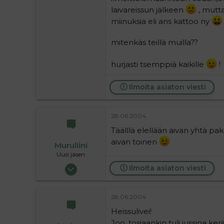
laivareissun jälkeen
, mutta
miinuksia eli ans kattoo ny
mitenkäs teillä muilla??
hurjasti tsemppiä kaikille
!
Ilmoita asiaton viesti
28.06.2004
Täälllä elellään aivan yhtä pak
aivan toinen
Muruliini
Uusi jäsen
24.05.2004
Ilmoita asiaton viesti
8
0
28.06.2004
1
Heissulivei!
Joo, tosiaankin tuli jussina kerä