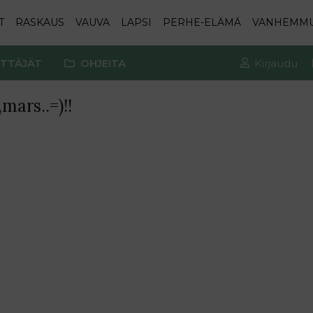
T
RASKAUS
VAUVA
LAPSI
PERHE-ELÄMÄ
VANHEMM
TTÄJÄT
OHJEITA
Kirjaudu
mars..=)!!