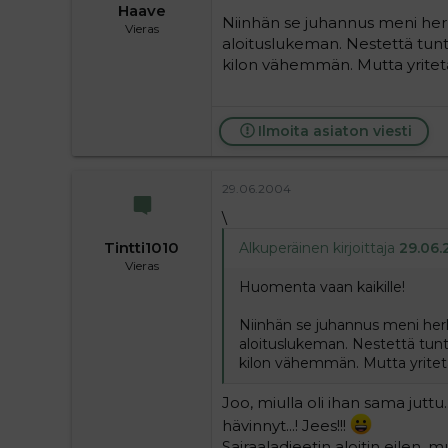
Haave
Niinhän se juhannus meni herkk
Vieras
aloituslukeman. Nestettä tunt
kilon vähemmän. Mutta yritetä
Ilmoita asiaton viesti
29.06.2004
\
Tintti1010
Alkuperäinen kirjoittaja
29.06.
Vieras
Huomenta vaan kaikille!
Niinhän se juhannus meni herkk
aloituslukeman. Nestettä tunt
kilon vähemmän. Mutta yritetä
Joo, miulla oli ihan sama juttu
hävinnyt...! Jees!!!
Sairaaladieetin aloitin eilen, 