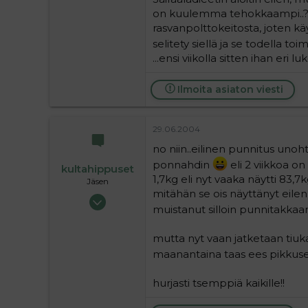
on kuulemma tehokkaampi..?!! w
rasvanpolttokeitosta, joten kä
selitety siellä ja se todella toimii
...ensi viikolla sitten ihan eri luk
Ilmoita asiaton viesti
29.06.2004
no niin..eilinen punnitus unoh
ponnahdin
eli 2 viikkoa on
kultahippuset
1,7kg eli nyt vaaka näytti 83,7kg
Jäsen
mitähän se ois näyttänyt eile
13.05.2004
muistanut silloin punnitakka
255
0
mutta nyt vaan jatketaan tiukas
16
maanantaina taas ees pikkus
hurjasti tsemppiä kaikille!!