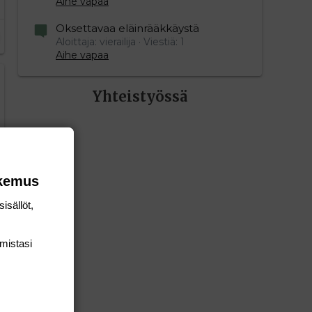
Aihe vapaa
Oksettavaa eläinrääkkäystä
Aloittaja: vierailija
Viestiä: 1
Aihe vapaa
Yhteistyössä
okemus
isällöt,
mis­tasi